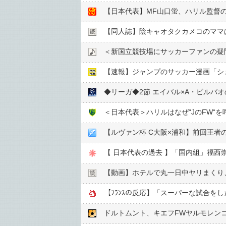
【日本代表】MF山口蛍、ハリル監督
【同人誌】陰キャオタクカメコのママ
＜新国立競技場にサッカーファンの疑
【速報】ジャンプのサッカー漫画「シ
◆リーガ◆2節 エイバル×A・ビルバ
＜日本代表＞ハリルはなぜ“JのFW“
【ルヴァン杯 C大阪×浦和】前回王
【 日本代表の過去 】「国内組」福西
【動画】ホテルで丸一日中ヤリまくり
【ﾌﾗﾝｽの反応】「スーパーな試合を
ドルトムント、キエフFWヤルモレン