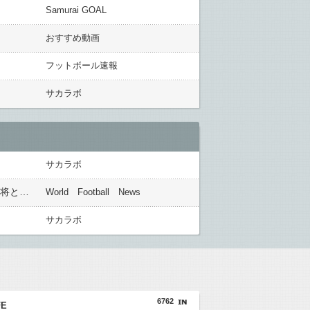
Samurai GOAL
おすすめ動画
フットボール速報
サカラボ
サカラボ
◆ドーハ世代◆柱谷哲二氏「代表を辞退して下さい」大物選手に直談判「自分からやめてほしいと思った」 闘将と呼ばれた主将時代
World Football News
サカラボ
6762
FE