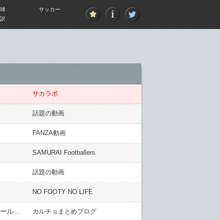
球
サッカー
訳
サカラボ
話題の動画
FANZA動画
SAMURAI Footballers
話題の動画
NO FOOTY NO LIFE
C・ロナウド、自身とメッシの後継者候補6名を挙げる「アセンシオ、ネイマール、ムバッペ、デンベレ、アザール、ラッシュフォード」
カルチョまとめブログ