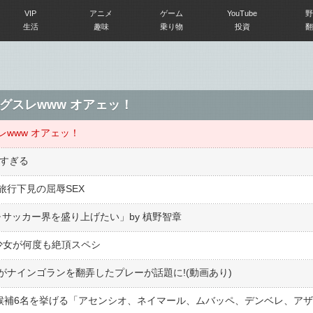
VIP
アニメ
ゲーム
YouTube
野
生活
趣味
乗り物
投資
翻
グスレwww オアェッ！
www オアェッ！
高すぎる
行下見の屈辱SEX
･サッカー界を盛り上げたい」by 槙野智章
少女が何度も絶頂スペシ
ナインゴランを翻弄したプレーが話題に!(動画あり)