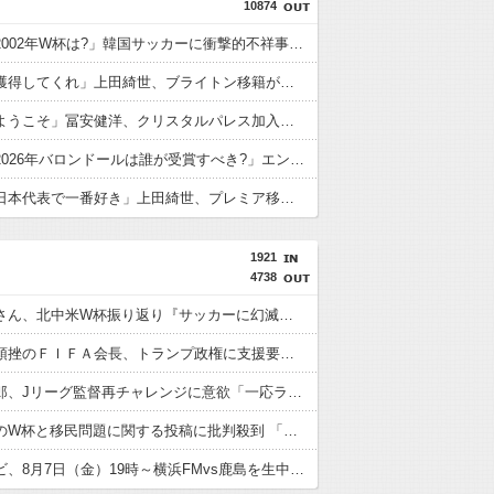
10874
外国人「2002年W杯は?」韓国サッカーに衝撃的不祥事！W杯予選でレフリーへの性的接待発覚！海外騒然！【海外の反応】
英国人「獲得してくれ」上田綺世、ブライトン移籍が浮上！三笘薫との日本代表ホットライン実現!?現地サポ大興奮！「勘弁してくれ」と危惧される懸念点とは!?【海外の反応】
英国人「ようこそ」冨安健洋、クリスタルパレス加入が決定的に！メディカル検査をパス！現地サポが歓迎！アーセナルファンも祝福！【海外の反応】
外国人「2026年バロンドールは誰が受賞すべき?」エンバペ、今季無冠でも初受賞か!?海外ファンが考える本命とは!?【海外の反応】
英国人「日本代表で一番好き」上田綺世、プレミア移籍が浮上！現地サポが大興奮！獲得を望む声が殺到！【海外の反応】
1921
4738
川淵三郎さん、北中米W杯振り返り『サッカーに幻滅した人多いのでは…』審判や汚いプレーに怒り…
Ｗ杯計画頓挫のＦＩＦＡ会長、トランプ政権に支援要請＝米紙
松木安太郎、Jリーグ監督再チャレンジに意欲「一応ライセンスも持っているので」 ヴェルディ川崎の監督時代には2連覇を達成
本田圭佑のW杯と移民問題に関する投稿に批判殺到 「問題発言だとわからないのか？」「ネタにするな」 釈明も火に油
フジテレビ、8月7日（金）19時～横浜FMvs鹿島を生中継！中山雅史＆井原正巳＆鈴木隆行のトリプル解説が決定