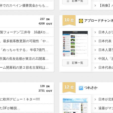
【悲報】アメリカ、W杯でのスペイン優勝賞金からもしっかり税金を取ってしまう…
237
10
アブロードチャン
4208
【サッカー】横浜M“和製フォーデン”三井寺 16歳4カ月5日でJ1開幕史上最年少先発デビューへ「ワクワクする」
【サッカー】J2開幕戦、最多観客数更新の可能性「やばい！」 チケット6万超えが発券「見間違いじゃない？」
【サッカー】板倉滉は「めっちゃモテる」 年収7億円・お洒落・包容力…超愛される日本代表
【サッカー】W杯後無所属の長友佑都が東京のJ1開幕戦に来場「みなさまへご挨拶させていただきます」
【サッカー】鹿島、ホーム開幕戦の第２節名古屋戦はチケット完売の見通し…国立での開幕戦に続き２戦連続で“超満員”
139
12
つれさか
2731
に欧州デビュー！キター!!!!
たDFが離脱…