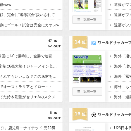
籍www
【イングランド】日本戦、完全に“選考試合”扱いされている可能性
静にゴール！試合は完全にカオスw
47
14
ワールドサッカー
52
【E-1選手権】日本、韓国に1-0で勝利し、全勝で連覇達成！ジャーメインのゴールを守り切る！
【E-1選手権】日本、香港に6発大勝！ジャーメイン良がデビュー戦で4ゴール！
佐野海舟はそろそろ許されてもいいよな？この逸材を代表に呼ばないのは大損失だろ
【悲報】日本、ホームでオーストラリアとドロー・・・谷口OGでまさかの先制許すもキレキレ中村が同点弾演出でかろうじて勝ち点1
あんだけ代表で叩かれてた鈴木彩艶がセリエAのスタメンで大活躍してるという事実
8
16
ワールドサッカー
94
「鹿児島ハンパないって❕」鹿児島ユナイテッド 元J2得点王! FWフアンマ・デルガドが新加入することを発表‼大宮、福岡でもプレーし 2度の長崎J1昇格に貢献「皆さんに最高の喜びを」