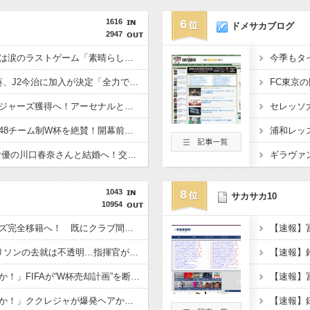
1616
6
ドメサカブログ
2947
仏代表、デシャン監督は涙のラストゲーム「素晴らしい冒険だった」 来週にもジダン新監督が就任へ
浦和退団のMF安部裕葵、J2今治に加入が決定「全力で頑張ります」（関連まとめ）
チェルシー、英代表ロジャーズ獲得へ！アーセナルとの争奪戦を制す 移籍金は英国人史上最高額の1億1700万ポンド（約256億円）
元ブラジル代表カカ、48チーム制W杯を絶賛！開幕前の不安を一蹴「多すぎると思っていたが退屈な試合は一つもなかった」
日本代表DF板倉滉、女優の川口春奈さんと結婚へ！交際１年、W杯を終え決断（関連まとめ）
1043
8
サカサカ10
10954
横田大祐がレンジャーズ完全移籍へ！ 既にクラブ間合意、“オールドファーム”で日本人対決の可能性
スパーズFWリチャーリソンの去就は不透明…指揮官が認める「とにかく話をする必要がある」
「誰が責任者だったのか！」FIFAが“W杯売却計画”を断念…UEFAが超長文でインファンティーノ会長を激しく糾弾！「これで終わりではない」
「まるで別人じゃないか！」ククレジャが爆発ヘアからまさかの“大胆イメチェン”にファン騒然「確実にカッコよくなった」「いや、なんか寂しいなぁ」