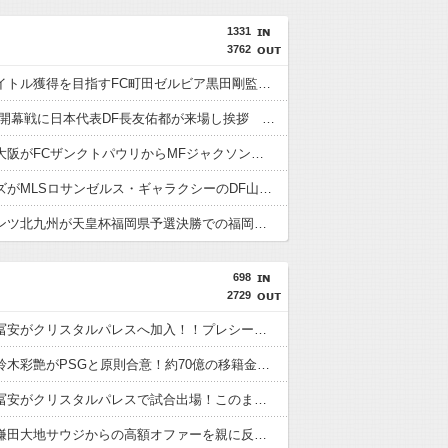
1331
3762
今季もタイトル獲得を目指すFC町田ゼルビア黒田剛監督が抱負を語る
FC東京の開幕戦に日本代表DF長友佑都が来場し挨拶 去就に注目集まる
セレッソ大阪がFCザンクトパウリからMFジャクソン・アーバインを完全移籍で獲得と発表 「チームがさらに良くなる手助けをしたいと思っています」
浦和レッズがMLSロサンゼルス・ギャラクシーのDF山根視来を獲得へ 曺貴裁監督の湘南時代の教え子
ギラヴァンツ北九州が天皇杯福岡県予選決勝での福岡大とのトラブルを謝罪 退場のFW永井龍には2試合の出場停止処分
698
2729
【速報】冨安がクリスタルパレスへ加入！！プレシーズン参加から本契約へ！
【速報】鈴木彩艶がPSGと原則合意！約70億の移籍金となる模様
【速報】冨安がクリスタルパレスで試合出場！このまま内定の声が上がっている模様wwwww
【速報】鎌田大地サウジからの高額オファーを親に反対され断っていたwwwww