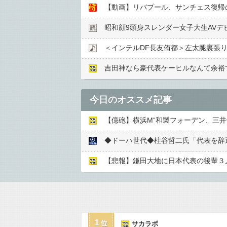
【動画】リバプール、サンチェス復帰
昭和顔9頭身スレンダー女子大生AVデ
＜インテルDF長友侑都＞左太腿裏張
吉田神なら豪代表ケーヒルなんて余裕
今日のオススメ記事
【億砲】横浜M“和製フォーデン、三
【悲報】鎌田大地に日本代表の後輩３
1
サカラボ