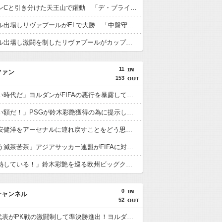
遠藤がマンCと引き分けた天王山で躍動 「デ・ブライネ封じ込めた」「プレミア最高のボランチ」「遠藤がサッカーだ」「当然ながらサポに愛されている」
遠藤がフル出場しリヴァプールがELで大勝 「中盤守備のスペシャリスト」「マジで絶大な存在」「決して怯まない」
遠藤がフル出場し激闘を制したリヴァプールがカップ制覇 「遠藤がチェルシーを完全に圧倒」「エンソとカイセドを合わせたよりも上」
11
ファン
153
海外「凄い時代だ」ヨルダンがFIFAの悪行を暴露して海外大騒ぎ！（海外の反応）
海外「凄い額だ！」PSGが鈴木彩艶獲得の為に提示した金額に海外びっくり仰天！（海外の反応）
海外「冨安健洋をアーセナルに連れ戻すことをどう思う？」（海外の反応）
海外「もう滅茶苦茶」アジアサッカー連盟がFIFAに対する立場を明確にして海外大騒ぎ！（海外の反応）
海外「過熱している！」鈴木彩艶を巡る欧州ビッグクラブ争奪戦に海外興味津々！（海外の反応）
0
チャンネル
52
U23日本代表がPK戦の激闘制して準決勝進出！ヨルダン「史上最も奇妙なPK」「日本を追い詰めたことは誇らしい」【海外の反応】