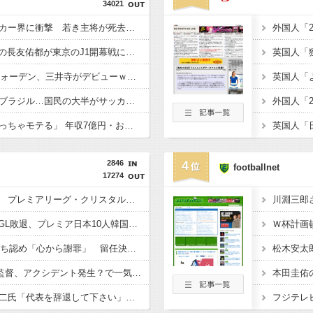
34021
【凶気】ウガンダサッカー界に衝撃 若き主将が死去 携帯電話強盗に抵抗した末に石で滅多打ち…
【悲報】W杯後無所属の長友佑都が東京のJ1開幕戦に来場「みなさまへご挨拶させていただきます」
【億砲】横浜M“和製フォーデン、三井寺がデビューｗｗｗｗｗｗ
【悲報】サッカー王国ブラジル…国民の大半がサッカーの興味なしの模様・・
【朗報】板倉滉は「めっちゃモテる」 年収7億円・お洒落・包容力…超愛される日本代表 ・・
2846
4
footballnet
17274
◆プレミア◆冨安健洋 プレミアリーグ・クリスタルパレス入りへ BBCなど複数メディアが報道 身体検査クリア、一両日中に正式契約
◆悲報◆韓国紙、W杯GL敗退、プレミア日本10人韓国0人で錯乱！久保建英を酷評の上「“日本のイ・ガンイン”」などといい出す始末????????????
◆悲報◆FIFA会長、過ち認め「心から謝罪」 留任決定を英報道…W杯権利売却案を巡る大騒動
◆悲報◆東京V城福浩監督、アクシデント発生？で一気に老化か？
◆ドーハ世代◆柱谷哲二氏「代表を辞退して下さい」大物選手に直談判「自分からやめてほしいと思った」 闘将と呼ばれた主将時代