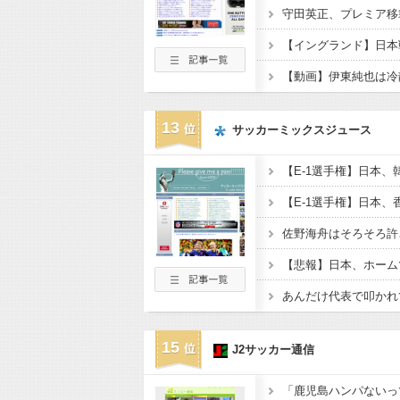
守田英正、プレミア移
【動画】伊東純也は冷
13
サッカーミックスジュース
15
J2サッカー通信