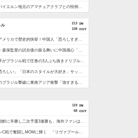
【画像】バイエルン地元のアマチュアクラブとの恒例の試合の結果がこちらwwwww
213
ネル
108
日本人がアメリカで歴史的快挙！中国人「恐ろしすぎる」「人間にこんなことが可能なのか？」「サッカーで例えるなら…」【海外の反応】
日本代表・森保監督の試合後の振る舞いに中国感心「親しみやすくて有能」「謙虚で礼儀正しい」【海外の反応】
日本人選手がブラジル戦で圧巻の3人ぶち抜きドリブル！中国人「バケモンだ」「風のような男」【海外の反応】
中国人「恐ろしい」「日本のスタイルが大好き」サッカー日本代表のブラジル戦初勝利に中国驚嘆【海外の反応】
日本代表のブラジル撃破に東南アジア衝撃「強すぎる「韓国は日本を見習わないと」「アジアは彼らにとって狭すぎる」【海外の反応】
119
68
日本が北朝鮮に辛勝し二次予選3連勝も、海外ファンは采配に辛辣「おそろしい内容の後半」「今日の森保はチキン」
遠藤がマンC戦で奮闘しMOMに輝く 「リヴァプールの全てを体現している」「ダントツでリーグ最高のボランチ」