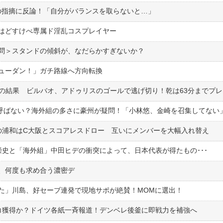
の指摘に反論！「自分がバランスを取らないと…」
はどすけべ専属ド淫乱コスプレイヤー
問＞スタンドの傾斜が、なだらかすぎないか？
ューダン！」ガチ路線へ方向転換
オの結果 ビルバオ、アドゥリスのゴールで逃げ切り！乾は63分までプレ
を呼ばない？海外組の多さに豪州が疑問！「小林悠、金崎を召集してない
者の浦和はC大阪とスコアレスドロー 互いにメンバーを大幅入れ替え
崇史と「海外組」中田ヒデの衝突によって、日本代表が得たもの･･･
、何度も求め合う濃密デ
した」川島、好セーブ連発で現地サポが絶賛！MOMに選出！
コ獲得か？ドイツ各紙一斉報道！デンベレ後釜に即戦力を補強へ