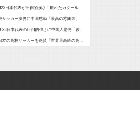
サッカーU23日本代表が圧倒的強さ！敗れたカタール脱帽「日本は真のチャンピオン」「神の意志により我々は立ち上がる」【海外の反応】
日本の高校サッカー決勝に中国感動「最高の雰囲気」「こんな大会に出場したかった」【海外の反応】
サッカーU-23日本代表の圧倒的強さに中国人驚愕「彼らにアジアは狭すぎる」【海外の反応】
中国人が日本の高校サッカーを絶賛「世界最高峰の高校大会」「中国スーパーリーグと同レベル」【海外の反応】