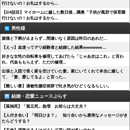
行けないの！お礼はするから...
【2/4話目】マイホームに越した数日後…隣奥「子供が風邪で保育園
行けないの！お礼はするから...
男性様
腹痛と下痢が止まらず…間違いなく原因は昨日のあれだ…
【えっ】血迷ってデリ経験者と結婚した結果wwwwww…
好きな女性の自転車を修理してあげたら「じゃあ次はこれ」と言わ
れ、代金ももらえず、ただの修理...
出張と入院で長く家を空けていた妻。家にいてくれて本当に嬉しく
て、「妻、愛してるよ」と言った...
【難しい妻】過敏性腸症候群で吐き気がひどくなるらしい。
結婚・恋愛ニュースぷらす
【孤独死】「孤立死」急増 お前らは大丈夫？
【人付き合い】「明日ひま？」 知り合いから唐突なメッセージがき
たらどうする？