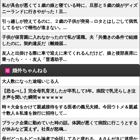
私が具合が悪くて１歳の娘と寝ている時に、旦那と５歳の娘がディズ
ニーランドに行きやがった！旦...
引っ越しが控えてるのに、２歳の子供が突発→ロタとはしごして病気
してるせいで梱包が進まない。...
子供が保育園に入れなかったので私が退職。夫「共働きの条件で結婚
したのに。契約違反だ（離婚届...
友人と出掛ける際に車で迎えに来てくれるんだけど、娘と後部座席に
乗ったら・・・友人「普通助手...
婚外ちゃんねる
大人数になった途端いじる人
【恐るべし】完全母乳育児したが卒乳して3年。病院で乳児らしき泣
き声を聞いた瞬間ｗｗｗｗｗｗ
時々大金をかけて親戚接待をする医者の義兄夫婦。今回ウトメ＆親戚
十数人＆私達を旅行に招待して...
ブラック企業に勤めていた時の話。体調が悪くて病院に行こうとする
が休みなど貰えず。社長が怒鳴...
母がどっちもどっち論者で会話してると疲れる。ＡさんがＢに迷惑か