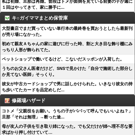
私は初婚、旦那は再婚。普段はトメが面倒を見ている前妻の子が週に
１回はやってきて、家に勝手に...
キ○ガイママまとめ保管庫
大型書店でまだ買っていない単行本の最終巻を買おうとしたら最新刊
が売り場になかった。
初めて親友Ａちゃんの家に遊びに行った時、割と大き目な飾り棚にみ
っちり人形が飾られてた。
ペットショップで働いてるけど、こないだスッポンが入荷した。
うちのお父さん医者だけど、SNSで見かけた「自分で施術した部分し
か見てない医師」そっくり。
彼女が中古カードショップで男に話しかけられた。いきなり彼女の持
ち歩いてたカードを品定めしだ...
修羅場ハザード
コトメ「父親役をお願い。うちの子がパパって呼んでもいいよね？」
旦那「それは無理」→断った途...
母が友人の子供を引き取り姉になった。でも父だけが姉へ理不尽な要
求ばかり押し付けていて…