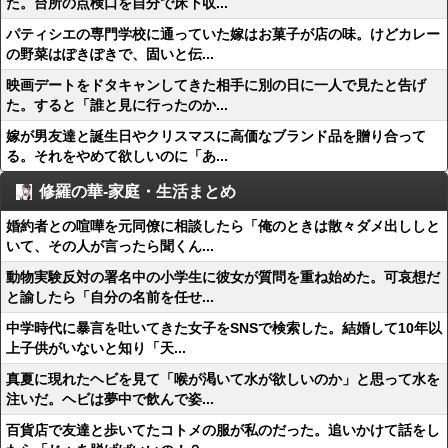
た。台所の点検口を自分で床下収...
パティシエの専門学校に通っていた嫁はお菓子が店の味。けどカレー
の野菜はぽきぽきで、固いと伝...
映画デートをドタキャンしてきた相手に別の日に一人で見たと告げ
た。すると「誰と見に行ったのか...
嫁が男友達と誕生日やクリスマスに高価なブランド品を贈り合って
る。それをやめて欲しいのに「あ...
修羅の華-家庭・生活まとめ
婚約者との喧嘩を元同僚に相談したら「俺のときは散々ダメ出ししと
いて、その人が言ったら聞くん...
動物実験反対の署名中の小学生に彼女が質問を重ね始めた。可哀想だ
と諭したら「自分の名前を任せ...
中学時代に暴言を吐いてきた女子をSNSで検索した。結婚して10年以
上子供がいないと知り「天...
真夏に現れたヘビを見て「喉が渇いて水が欲しいのか」と思って水を
注いだ。ヘビは夢中で飲んで姿...
百貨店で友達と歩いてたコトメの服が私のだった。追いかけて話をし