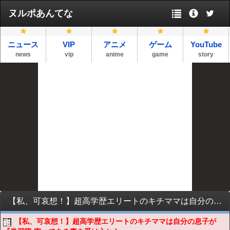
ヌルポあんてな
ニュース
VIP
アニメ
ゲーム
YouTube
news
vip
anime
game
story
【私、可哀想！】超高学歴エリートのキチママは自分の息子が『学習障.害』である事を受け入れられなかった。
【私、可哀想！】超高学歴エリートのキチママは自分の息子が