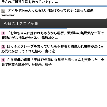
放されて日常生活を送っています。...
ディルド1cm入ったら1万円あげるって女子に言った結果
wwwww
今日のオススメ記事
「お姉ちゃんに嫌われちゃうから秘密」新婦妹の無邪気な一言で
新郎のゲス行為が全バレ…修羅場と...
姪っ子とクレープを買っていたら不審者と間違われ警察沙汰にｗ
必死にかばってくれた姪の一言に泣...
亡き叔母の遺書「実は17年前に従兄弟と赤ちゃんを交換した」全
員で家族会議を開いた結果、拍子...