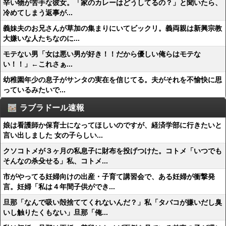
辛い物が苦手な彼女。「家のカレーはどうしてるの？」と聞いたら、
冷めてしまう返事が...
義妹夫のお兄さんが草加の集まりにいてビックリ。義両親は新興宗教
大嫌いな人たちなのに...
モテない男「女は悪い男が好き！！だから優しい俺らはモテな
い！！」←これさぁ...
幼稚園年少の息子がサンタの実在を信じてる。夫がそれを不愉快に思
っているみたいで...
ラブラドール速報
娘は看護師か保育士になってほしいのですが、経済学部に行きたいと
言い出しました 女の子らしい...
クソコトメが３ヶ月の私息子に財布を投げつけた。コトメ「いつでも
そんなの杀殳せる」私、コトメ...
市がやってる妊婦向けの出産・子育て講習会で、ある妊婦が衝撃発
言。妊婦「私は４年間子供ができ...
旦那「なんで吸い殻捨ててくれないんだ？」私「タバコが嫌いだし臭
いし触りたくもない」旦那「俺...