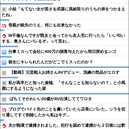
小姑「もてない女が若さを武器に高給取りのうちの弟をつかまえ
たね」
母親が統失のうえ、何にも出来なかった
W不倫なんですが既女と会ってから友人宅に行ったら「いい匂い
する、奥さんにバレるぞ」って言わ...
仕事ミスって会社に400万の損害与えたから明日辞めるンゴ
彼女にキレられたんだがどこでミスったのか？
【動画】元芸能人お姉さんAVデビュー、洗練の気品がエロす
私が高卒だと知った途端、「そんなことも知らないの？」と小馬
鹿にするようになった彼
ばちくそかわいい20歳がAV出演しててワロタ
ブログでバイト先のことを書いていたら店長にバレた。シラを切
り通してすぐ削除したから私は今グ...
夫が痴漢で逮捕されました。犯行を認めて逮捕から２日後には釈