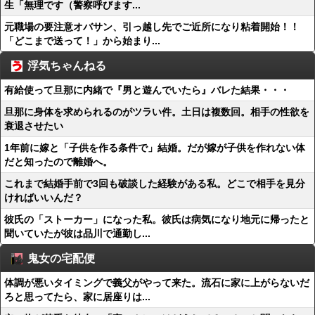
生「無理です（警察呼びます...
元職場の要注意オバサン、引っ越し先でご近所になり粘着開始！！
「どこまで送って！」から始まり...
浮気ちゃんねる
有給使って旦那に内緒で『男と遊んでいたら』バレた結果・・・
旦那に身体を求められるのがツラい件。土日は複数回。相手の性欲を
衰退させたい
1年前に嫁と「子供を作る条件で」結婚。だが嫁が子供を作れない体
だと知ったので離婚へ。
これまで結婚手前で3回も破談した経験がある私。どこで相手を見分
ければいいんだ？
彼氏の「ストーカー」になった私。彼氏は病気になり地元に帰ったと
聞いていたが彼は品川で通勤し...
鬼女の宅配便
体調が悪いタイミングで義父がやって来た。流石に家に上がらないだ
ろと思ってたら、家に居座りは...