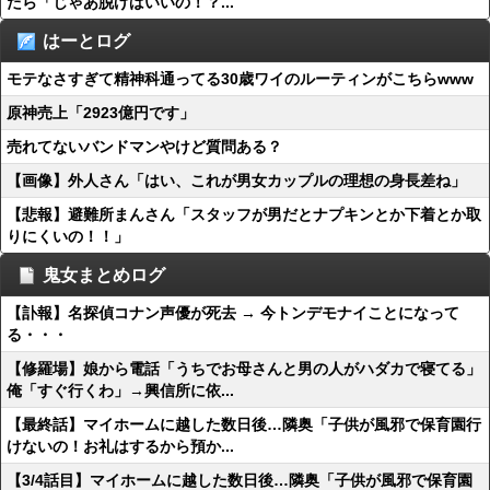
たら「じゃあ脱げばいいの！？...
はーとログ
モテなさすぎて精神科通ってる30歳ワイのルーティンがこちらwww
原神売上「2923億円です」
売れてないバンドマンやけど質問ある？
【画像】外人さん「はい、これが男女カップルの理想の身長差ね」
【悲報】避難所まんさん「スタッフが男だとナプキンとか下着とか取
りにくいの！！」
鬼女まとめログ
【訃報】名探偵コナン声優が死去 → 今トンデモナイことになって
る・・・
【修羅場】娘から電話「うちでお母さんと男の人がハダカで寝てる」
俺「すぐ行くわ」→興信所に依...
【最終話】マイホームに越した数日後…隣奥「子供が風邪で保育園行
けないの！お礼はするから預か...
【3/4話目】マイホームに越した数日後…隣奥「子供が風邪で保育園