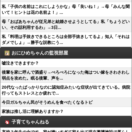
私「子供の名前はこれにしようかな」母「良いね！」→母「みんな聞
いて！ヒントは花の名前よ！」...
母「おばあちゃんが従兄弟と結婚させようとしてる」私「ちょうどい
い、その話利用するわ」→3日...
私「料理は手抜きできるところは全部手抜きしてるよ」知人「それは
ダメでしょ」→勝手な説教にう...
おにひめちゃんの監視部屋
嘘泣きできますか？
後輩を家に呼んで酒盛り→べろべろになった俺はつい嫁をさわさわし
弱点を攻めた。眠る後輩、声を...
20代なったばっかりなのに認知症みたいな症状が出てきている。病院
行ってもストレスとか疲れで...
今日ガルちゃん民がそうめんを食べたくなるトピ
家族は推し活に理解ありますか？
子育てちゃんねる