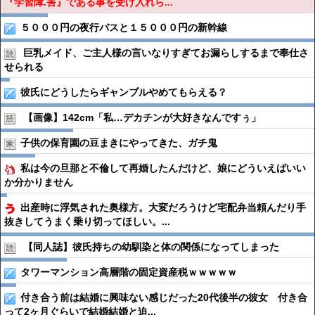
『学習障.害』である事を受け入れら...
５０００円の夜行バスと１５０００円の新幹線
巨乳メイド、ご主人様の言いなりすぎてお漏らしするまで奉仕さ
せられる
彼氏にどうしたらギャンブルやめてもらえる？
【画像】142cm「私…デカチンが大好きなんですぅ」
子供の保育園の豆まきにやってきた、ガチ鬼
私は今の旦那と不倫して再婚したんだけど、娘にどういえばいい
か分かりません
出産時に浮気された奥様方。大変だろうけど宅配弁当頼んだり手
抜きしてうまく乗り切ってほしい。...
【同人誌】彼氏持ちの幼馴染と体の関係になってしまった
タワーマンション高層階の固定資産税ｗｗｗｗｗ
付き合う前は結婚に興味ない感じだった20代後半の彼女 付き合
って2ヶ月ぐらいで結婚結婚と迫...