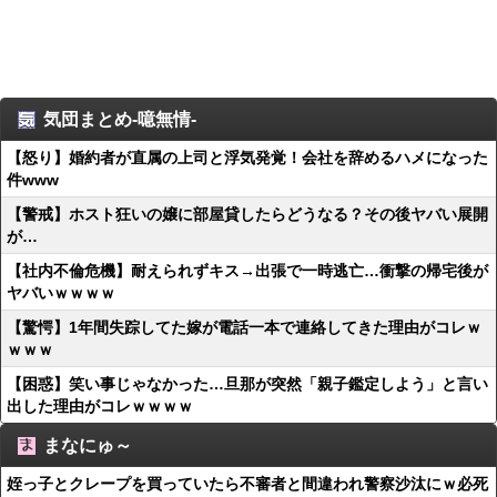
気団まとめ-噫無情-
【怒り】婚約者が直属の上司と浮気発覚！会社を辞めるハメになった
件www
【警戒】ホスト狂いの嬢に部屋貸したらどうなる？その後ヤバい展開
が…
【社内不倫危機】耐えられずキス→出張で一時逃亡…衝撃の帰宅後が
ヤバいｗｗｗｗ
【驚愕】1年間失踪してた嫁が電話一本で連絡してきた理由がコレｗ
ｗｗｗ
【困惑】笑い事じゃなかった…旦那が突然「親子鑑定しよう」と言い
出した理由がコレｗｗｗｗ
まなにゅ～
姪っ子とクレープを買っていたら不審者と間違われ警察沙汰にｗ必死