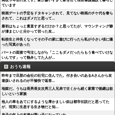
高校３年生の女です。家が嫌いすぎて家を出て現在養護施設で暮らし
ています
映画デートの予定をドタキャンされて、見てない映画のチケ代を奢ら
されて、これはダメだと思って...
最初はちょっと素直すぎるだけか？と思ってたが、マウンティング癖
が凄まじいと分かって切った友...
転校生と仲良くなってその子の家に遊びに行ったら私が小さい頃に撮
った写真があった
パートの面接で号泣しながら「ここもダメだったらもう食べていけな
いんです」って熱弁してた人が...
おうち速報
昨年まで旦那の会社の社宅に住んでた。付き合いのあるAさんから友
達扱いされるのが不愉快で返答...
地獄だ。うちは長男長女次男三人兄弟で古くから続く家業で後継は欲
しいという家族
他人の車をあてにするような厚かましい奴は都市伝説だと思ってた
が、現実に生息する生き物だと知...
息子の年上の友達が悪い子になっていた