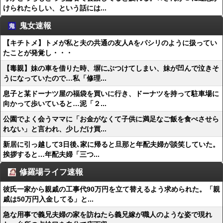
けられたらしい、という話には...
鬼女速報
【キチトメ】トメが私と夫の共通の友人Aをパシリのように扱ってい
たことが発覚し・・・
【毒親】妹の車を借りた時、塀にぶつけてしまい、妹が凹んで泣きそ
うになっていたので…私「修理...
息子と某ドーナツ屋の福袋を買いに行き、ドーナツを持って駐車場に
向かって歩いていると…泥「２...
公園でよく会うママに「お金がなくて子供に満足なご飯を食べさせら
れない」と言われ、少しだけ買...
新居に引っ越して3日後､家に帰ると旦那と年配夫婦が談笑していた。
挨拶すると…年配夫婦「三つ...
修羅場ライフ速報
彼氏一家から親戚の工事代90万円を立て替えるよう求められた。「親
戚は50万円入金してる」と...
急な用事で義兄夫婦の家を訪ねたら義兄嫁が職人のような姿で現れ