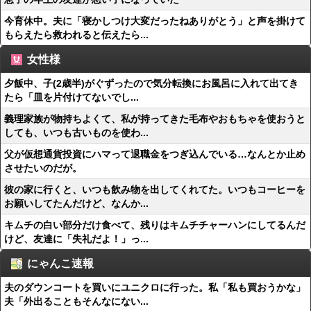
今育休中。夫に「寝かしつけ大変だったねありがとう」と声を掛けて
もらえたら救われると伝えたら...
女性様
夕飯中、子(2歳半)がぐずったので気分転換にお風呂に入れて出てき
たら「皿を片付けてないでし...
義理家族が物持ちよくて、私が持ってきた毛布やおもちゃを使おうと
しても、いつも古いものを使わ...
父が仮想通貨投資にハマって退職金をつぎ込んでいる…なんとか止め
させたいのだが。
彼の家に行くと、いつも飲み物を出してくれてた。いつもコーヒーを
お願いしてたんだけど、なんか...
キムチの白い部分だけ食べて、残りはキムチチャーハンにしてるんだ
けど、友達に「失礼だよ！」っ...
にゃんこ速報
夫のダウンコートを買いにユニクロに行った。私「私も買おうかな」
夫「外出ることもそんなにない...