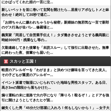
にかばってくれた姪の一言に泣...
新しいペットを首に巻いて玄関を開けたら…居座りアポなしトメと鉢
合わせ！絶叫して20秒で逃亡...
「お姉ちゃんに嫌われちゃうから秘密」新婦妹の無邪気な一言で新郎
のゲス行為が全バレ…修羅場と...
義実家「同居して自営業手伝え！」タダ働きさせようとする義両親に
時給3000円・残業なし等の...
欠勤連絡してきた後輩を「未読スルー」して強引に出勤させた。無事
に終わった夜、後輩から届いた...
スカッと王国！
軽度のアレルギーを「わがまま」と決めつけ嫌味を言ってきた友人、
その子どもが重度のアレルギー...
イベント派遣で陰湿にいじられていた地味な男性スタッフ。ある日、
高さ3mの階段から落ちかけた...
煽り運転の末に道路で大の字になり「降りろ！殴るぞ！」とドアを強
引に開けようとしてきたヒゲ面...
鍵失くした男「45分だけ部屋に入れろ！何もしないから！」→女子大