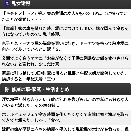
鬼女速報
【キチトメ】トメが私と夫の共通の友人Aをパシリのように扱ってい
たことが発覚し・・・
【毒親】妹の車を借りた時、塀にぶつけてしまい、妹が凹んで泣きそ
うになっていたので…私「修理...
息子と某ドーナツ屋の福袋を買いに行き、ドーナツを持って駐車場に
向かって歩いていると…泥「２...
公園でよく会うママに「お金がなくて子供に満足なご飯を食べさせら
れない」と言われ、少しだけ買...
新居に引っ越して3日後､家に帰ると旦那と年配夫婦が談笑していた。
挨拶すると…年配夫婦「三つ...
修羅の華-家庭・生活まとめ
浮気相手と付き合うという彼に別れを告げられたので私にも好きな人
がいると返した。その30分後...
ホテルビュッフェで空き時間を作りたくなくて友達に蟹と海老を取っ
てきてと頼んだ。しかし「食べ...
近所の娘が早朝にうちの納屋へ侵入して脱穀機で大けがを負った。過