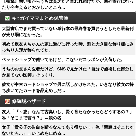
【衝撃】幼い頃からうちは貧乏だと言われ続けたが、海外旅行に行っ
たり今考えるとおかしいところ...
キ○ガイママまとめ保管庫
大型書店でまだ買っていない単行本の最終巻を買おうとしたら最新刊
が売り場になかった。
初めて親友Ａちゃんの家に遊びに行った時、割と大き目な飾り棚にみ
っちり人形が飾られてた。
ペットショップで働いてるけど、こないだスッポンが入荷した。
うちのお父さん医者だけど、SNSで見かけた「自分で施術した部分し
か見てない医師」そっくり。
彼女が中古カードショップで男に話しかけられた。いきなり彼女の持
ち歩いてたカードを品定めしだ...
修羅場ハザード
友人「『～恵』なんて古臭いし、賢く育たなかったらどうするの？」
私「そこまで言う？」→娘の名...
女子「貴公子の告白を断るなんてあり得ない！」俺「問題はそこじゃ
ないだろ…」→いじめを止める...