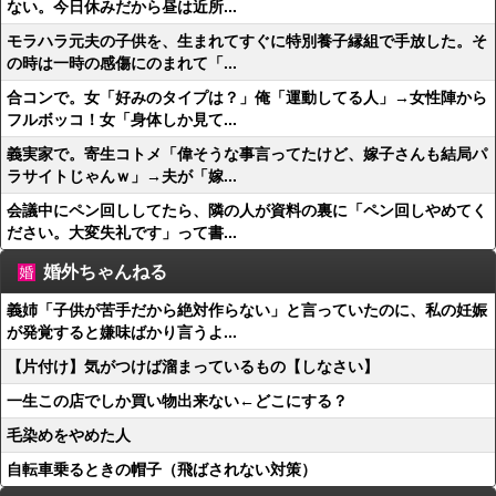
ない。今日休みだから昼は近所...
モラハラ元夫の子供を、生まれてすぐに特別養子縁組で手放した。そ
の時は一時の感傷にのまれて「...
合コンで。女「好みのタイプは？」俺「運動してる人」→女性陣から
フルボッコ！女「身体しか見て...
義実家で。寄生コトメ「偉そうな事言ってたけど、嫁子さんも結局パ
ラサイトじゃんｗ」→夫が「嫁...
会議中にペン回ししてたら、隣の人が資料の裏に「ペン回しやめてく
ださい。大変失礼です」って書...
婚外ちゃんねる
義姉「子供が苦手だから絶対作らない」と言っていたのに、私の妊娠
が発覚すると嫌味ばかり言うよ...
【片付け】気がつけば溜まっているもの【しなさい】
一生この店でしか買い物出来ない←どこにする？
毛染めをやめた人
自転車乗るときの帽子（飛ばされない対策）