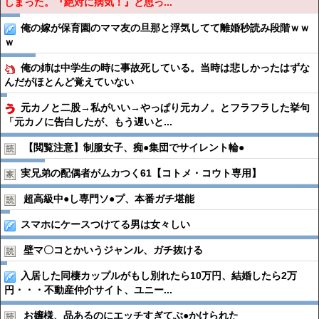
しまった。『絶対に病気！』と思っ...
俺の嫁が保育園のママ友の旦那と浮気してて離婚秒読み段階ｗｗ
ｗ
俺の姉は中学生の時に事故死している。当時は悲しかったはずな
んだがほとんど覚えていない
元カノと二股→私がいい→やっぱり元カノ。とフラフラした挙句
「元カノに告白したが、もう遅いと...
【閲覧注意】制服女子、痴●︎集団でサイレント輪●︎
実兄弟の配偶者がムカつく61【コトメ・コウト専用】
超高級中●︎し専門ソ●︎プ、本番ガチ堪能
スマホにケースつけてる男は女々しい
壁マ〇コとかいうジャンル、ガチ抜ける
入居した同棲カップルがもし別れたら10万円、結婚したら2万
円・・・不動産仲介サイト、ユニー...
お嬢様、品あるのにエッチすぎてぶ●︎かけられた