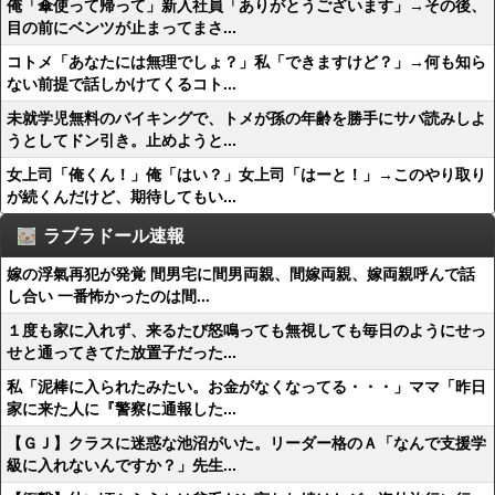
俺「傘使って帰って」新入社員「ありがとうございます」→その後、
目の前にベンツが止まってまさ...
コトメ「あなたには無理でしょ？」私「できますけど？」→何も知ら
ない前提で話しかけてくるコト...
未就学児無料のバイキングで、トメが孫の年齢を勝手にサバ読みしよ
うとしてドン引き。止めようと...
女上司「俺くん！」俺「はい？」女上司「はーと！」→このやり取り
が続くんだけど、期待してもい...
ラブラドール速報
嫁の浮氣再犯が発覚 間男宅に間男両親、間嫁両親、嫁両親呼んで話
し合い 一番怖かったのは間...
１度も家に入れず、来るたび怒鳴っても無視しても毎日のようにせっ
せと通ってきてた放置子だった...
私「泥棒に入られたみたい。お金がなくなってる・・・」ママ「昨日
家に来た人に『警察に通報した...
【ＧＪ】クラスに迷惑な池沼がいた。リーダー格のＡ「なんで支援学
級に入れないんですか？」先生...