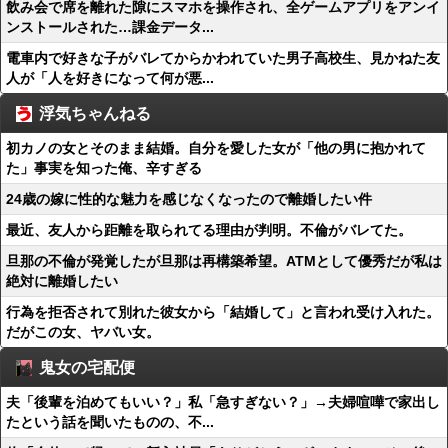
飲み会で席を離れた隙にスマホを操作され、全ゲームアプリをアンイ
ンストールされた…課金データ...
電車内で好きな子がバレてからかわれていた男子高校生、見かねた友
人が「人を好きになって何が悪...
浮気ちゃんねる
初カノの女とそのまま結婚。自分を愛した女が「他の男に抱かれて
た」事実を知った俺、辛すぎる
24歳の嫁に性的な魅力を感じなくなったので離婚したい件
最近、友人から距離を取られてる理由が判明。不倫がバレてた。
旦那の不倫が発覚したが旦那は再構築希望。ATMとして優秀だが私は
絶対に離婚したい
行為を拒否されて別れた彼女から「結婚して」と言われ受け入れた。
だがこの女、ヤバい女。
鬼女の宅配便
夫「後輩を泊めてもいい？」私「急すぎない？」→夫婦喧嘩で家出し
たという話を聞いたものの、不...