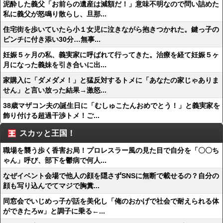
泥酔した義父「お前らの遺産は減額だ！」意味不明なので問い詰めた
私に義父が怒鳴り散らし、旦那...
住宅街を歩いていたら小１女児に泣きながら抱きつかれた。鍵っ子の
ピンチに付き添い30分…無事...
妊娠５ヶ月の私、義実家に呼ばれて行ってきた。治療を経て妊娠５ヶ
月になった義妹を引き合いに出...
家購入に「ダメダメ！」と猛反対するトメに「あなたの家じゃありま
せん」と言い放った結果→激怒...
38歳マザコン夫の誕生日に「むしゅこたんおめでとう！」と義実家を
飾り付ける超過干渉トメ！ご...
スカッと王国！
職場を襲う歩く香害お局！プロレスラー風の見た目で自分を「〇〇ち
ゃん」呼び、部下を鬱病で何人...
なぜイベント会場で他人の顔を隠さずSNSに無断で載せるの？自分の
顔も写り込んでてマジで胸糞...
同窓会でいじめっ子が話を美化し「俺のおかげで社会で耐えられる体
ができたろw」と調子に乗る←...