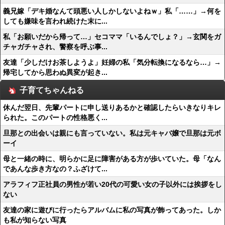
義兄嫁「デキ婚なんて頭悪い人しかしないよねｗ」私「……」→何を
しても嫌味を言われ続けた末に...
私「お願いだから帰って…」セコママ「いるんでしょ？」→玄関をガ
チャガチャされ、警察を呼ぶ事...
友達「少しだけお茶しようよ」妊婦の私「気分転換になるなら…」→
帰宅してから思わぬ異変が起き...
子育てちゃんねる
休んだ翌日、先輩パートに申し送りあるかと確認したらいきなりキレ
られた。このパートの性格悪く...
旦那との出会いは親にも言っていない。私は元キャバ嬢で旦那は元ボ
ーイ
母と一緒の時に、明らかに足に障害がある方が歩いていた。母「なん
であんな歩き方なの？ふざけて...
アラフィフ正社員の男性が若い20代の可愛い女の子以外には挨拶をし
ない
友達の家に遊びに行ったらアルバムに私の写真が飾ってあった。しか
も私が知らない写真