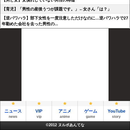
【男と女】女慣れしていない男性の特徴
【育児】「男性の産後うつが課題です。」←女さん「は？」
【逆パワハラ】部下女性を一度注意しただけなのに…逆パワハラで27
年勤めた会社を去った男性の...
ニュース
VIP
アニメ
ゲーム
YouTube
news
vip
anime
game
story
©2012
ヌルポあんてな