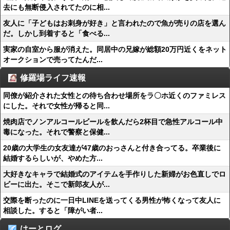
去にも無断侵入されてたのに相...
友人に「子どもはお刺身が好き」と言われたので魚が売りの店を選ん
だ。しかし到着すると「食べる...
実家の自室から服が消えた。同居中の兄嫁が総額20万円近くをネット
オークションで売ってたんだ...
修羅場ライフ速報
同僚が紹介された女性との待ち合わせ場所をラ〇ホ近くのファミレス
にした。それで女性が帰ると同...
焼肉店でノンアルコールビールを飲んだら2杯目で急性アルコール中
毒になった。それで警察と保健...
20歳の大学生の女友達が47歳のおっさんと付き合ってる。卒業後に
結婚するらしいが、やめた方...
大好きなキャラで結婚式のアイテムを手作りした新婦がお色直しでロ
ビーに出た。そこで新郎友人が...
交際を断ったのに一日中LINEを送ってくる男性が怖くなって友人に
相談した。すると「障がい者...
はーとログ