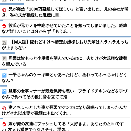
兄が突然「1000万融通してほしい」と言い出した。兄の会社が傾
き、私の夫が相続した遺産に目...
彼氏が元カノを中絶させていたことを知ってしまいました。経緯
など詳しいことは分からず「もう忘...
【同人誌】隠れどすけべ清楚お嬢様しおり先輩はムラムラえっち
が止まらない
周囲は皆もっと小規模を望んでいるのに、夫だけが大規模な建替
を望んでいる
一平ちゃんのケーキ味とかあったけど、あれってぶっちゃけどう
なん？
旦那の食事マナーが最近気持ち悪い フライドチキンなどを手づ
かみで食べてその後に音を立てて指...
妻とちょっとした事が原因でケンカになり怒鳴ってしまったんだ
けどそれ以来妻が電話にも出てくれ...
嫁が俺の友達にプッシュしてる『大好きよ。あなたの△×□です
♪』友人も満更でもなさそう。浮気...