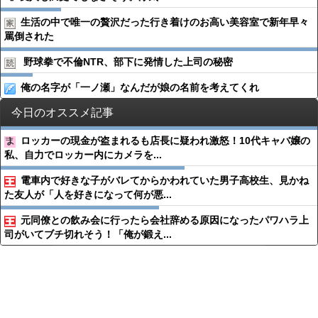
生活の中で唯一の贅沢だった行き着けのお高い美容室で新年早々
罵倒された
野球拳で不倫NTR、部下に発情した上司の秘密
俺の名字が「一ノ瀬」なんだが娘の名前を考えてくれ
今日のオススメ記事
ロッカーの現金が盗まれるも店長に疑われ激怒！10代キャバ嬢の
私、自力でロッカー内にカメラを...
電車内で好きな子がバレてからかわれていた男子高校生、見かね
た友人が「人を好きになって何が悪...
元同僚との飲み会に行ったら会社辞める原因になったパワハラ上
司がいてブチ切れそう！「俺が鍛え...