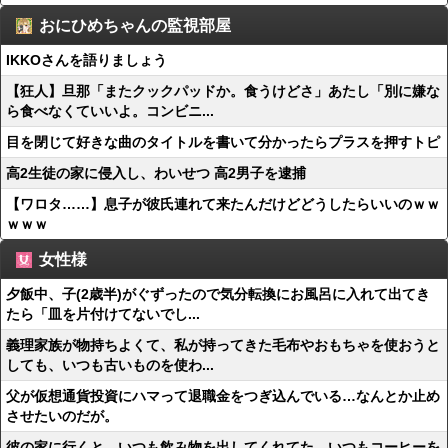
おにひめちゃんの監視部屋
IKKOさんを語りましょう
【狂人】旦那「またクックパッドか。食うけどさ」あたし「別に嫌な
ら食べなくていいよ。コンビニ...
目を閉じて好きな曲のタイトルを書いて分かったらプラスを押すトピ
高2生徒の家に侵入し、わいせつ 高2男子を逮捕
【ワロタ……】息子が彼氏連れて来たんだけどどうしたらいいのｗｗ
ｗｗｗ
女性様
夕飯中、子(2歳半)がぐずったので気分転換にお風呂に入れて出てき
たら「皿を片付けてないでし...
義理家族が物持ちよくて、私が持ってきた毛布やおもちゃを使おうと
しても、いつも古いものを使わ...
父が仮想通貨投資にハマって退職金をつぎ込んでいる…なんとか止め
させたいのだが。
彼の家に行くと、いつも飲み物を出してくれてた。いつもコーヒーを