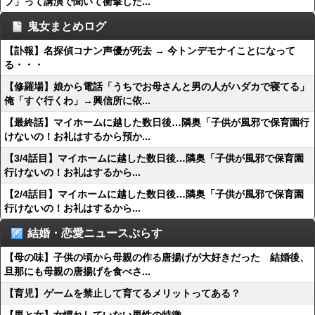
プ」って講演で聞いて衝撃した...
鬼女まとめログ
【訃報】名探偵コナン声優が死去 → 今トンデモナイことになって
る・・・
【修羅場】娘から電話「うちでお母さんと男の人がハダカで寝てる」
俺「すぐ行くわ」→興信所に依...
【最終話】マイホームに越した数日後…隣奥「子供が風邪で保育園行
けないの！お礼はするから預か...
【3/4話目】マイホームに越した数日後…隣奥「子供が風邪で保育園
行けないの！お礼はするから...
【2/4話目】マイホームに越した数日後…隣奥「子供が風邪で保育園
行けないの！お礼はするから...
結婚・恋愛ニュースぷらす
【母の味】子供の頃から母親の作る唐揚げが大好きだった 結婚後、
旦那にも母親の唐揚げを食べさ...
【育児】ゲームを禁止して育てるメリットってある？