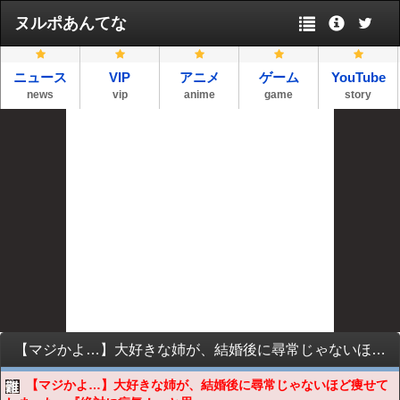
ヌルポあんてな
ニュース
VIP
アニメ
ゲーム
YouTube
news
vip
anime
game
story
【マジかよ…】大好きな姉が、結婚後に尋常じゃないほど痩せてしまった。『絶対に病気！』と思ったのだが、その驚愕の生活を聞いて納得した…
【マジかよ…】大好きな姉が、結婚後に尋常じゃないほど痩せて