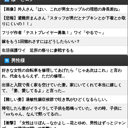
【画像】外人さん「はい、これが男女カップルの理想の身長差ね」
【悲報】避難所まんさん「スタッフが男だとナプキンとか下着とか取
りにくいの！！」
フリゲ作者「テストプレイヤー募集！」ワイ「やるで～」
嫁をもう1回惚れさすにはどうしたらいい？
生活保護ワイ 近所の祭りに参戦するも
男性様
好きな女性の自転車を修理してあげたら「じゃあ次はこれ」と言わ
れ、代金ももらえず、ただの修理...
出張と入院で長く家を空けていた妻。家にいてくれて本当に嬉しく
て、「妻、愛してるよ」と言った...
【難しい妻】過敏性腸症候群で吐き気がひどくなるらしい。
帰宅したら妻がイライラして子供を怒鳴っていた。その時、子供に
「xxちゃん、なんで黙ってるの...
【衝撃】「女性はりぼん→なかよし→花とゆめ、男性はずっとジャン