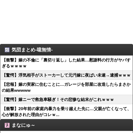
気団まとめ-噫無情-
【衝撃】嫁の不倫に「裏切り返し」した結果…慰謝料の行方がヤバす
ぎるｗｗｗｗ
【驚愕】浮気相手がストーカーして元汚嫁に夜ばい未遂→逮捕ｗｗｗ
【悲報】嫁の実家に住むことに…ガレージを部屋に改造したらまさか
の結果wwwww
【驚愕】嫁ニーで救急車騒ぎ！その悲惨な結末がこれｗｗｗ
【衝撃】20年前の家庭内暴力を乗り越えた先に…父親が亡くなって、
心が解放された理由がコレｗ...
まなにゅ～