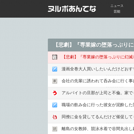
ニュース
芸能
【悲劇】『専業嫁の堕落っぷりに
【悲劇】『専業嫁の堕落っぷりに幻滅
漫画全巻大人買いしたいんだけどおす
会社の先輩に誘われて呑み会に行く事
職場の飲み会に行った彼女が泥酔した
同僚に金を貸してるんだけど催促して
離島の女教師、競泳水着で谷間丸出し