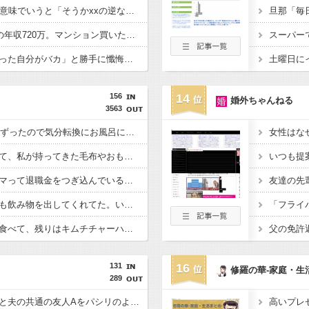
「xxじゃない」という意味でいうと「そうかxxの逆なんだな！」みたいな取りかたをする人がネットリアル問わずにいる
夫の年収が360万で私の年収720万。マンション買いたくてローン審査の用紙書こうとしたら、夫が自分の年収欄に720万円って記入しやがった
「昼間にあんなこと言った自分がバカ」と勝手に懺悔すら口にした営業
156
14
婚外ちゃんねる
3563
夕飯中、子(2歳半)がぐずったので気分転換にお風呂に入れて出てきたら「皿を片付けてないでしょ！義祖母が洗ったんだけど！？なめてるの？バカにしてるの？」と言われた…
女性はな
義理家族が物持ちよくて、私が持ってきた毛布やおもちゃを使おうとしても、いつも古いものを使わされてしまう。
いつも提
父が仮想通貨投資にハマって退職金をつぎ込んでいる…なんとか止めさせたいのだが。
彼の家に行くと、いつも飲み物を出してくれてた。いつもコーヒーをお願いしてたんだけど、なんかそのコーヒーって妙な匂いがしてたんだよね…その原因を知ってドン…
キムチの白い部分だけ食べて、残りはキムチチャーハンにしてるんだけど、友達に「失礼だよ！」って怒られた
131
16
修羅の華-家庭・生
289
【キチトメ】トメが私と夫の共通の友人Aをパシリのように扱っていたことが発覚し・・・