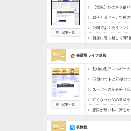
17
修羅場ライフ速報
19
男性様