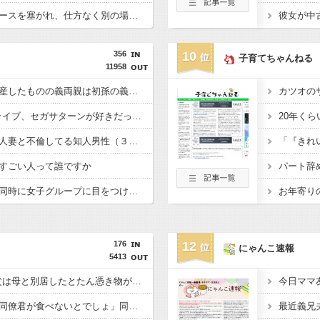
見知らぬ車に駐車スペースを塞がれ、仕方なく別の場所へ停めた俺。気づけばパトカーまで来る騒ぎになって…
356
10
子育てちゃんねる
11958
【義実家】流産のち出産したものの義両親は初孫の義弟子贔屓。義両親と義弟には色々尽くしてきたのにこれって酷くない？
カツオの
PCエンジン、メガドライブ、セガサターンが好きだった人
【言っちゃった】年上人妻と不倫してる知人男性（３０歳）が、女のことをわかったような発言したので…
すごい人って誰ですか
【復讐？】高校進学と同時に女子グループに目をつけられからかわれるようになった私。が、2年の体育祭からその女子グループの1人が不登校から退学になった
176
12
にゃんこ速報
5413
DVが当たり前だった父は母と別居したとたん憑き物が落ちたみたいに落ち着いた
私「愛妻弁当は旦那の同僚君が食べないとでしょ」同僚「いや弁当に飽きてて捨ててるんだ」