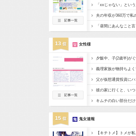
13
女性様
15
鬼女速報