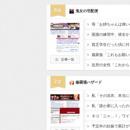
5
鬼女の宅配便
7
修羅場ハザード