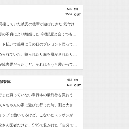
502
3557
20歳の頃同棲していた彼氏の後輩が遊びにきた 気付けば彼氏はソファで寝てて後輩のお喋りに嫌々付き合った → 後輩も寝たので毛布をかけてあげて私は寝室に入ると…
【未練】妻の不貞により離婚した 今後2度と会うつもりはないと大見得切ったものの、半年過ぎると少しずつ妻が恋しくなっていった → 結局、月1の子供面会日の後に…
旦那がカード払いで義母に母の日のプレゼント買ってた事が発覚 私が実母に買ってるのを見て自分も買おうと思ったらしい → 家計がピンチだから小遣いからお願いできるか聞いたら…
妹はいじめられていた。殴られたり服を脱がされたり髪を切られたり。毎日どこか傷ついて帰ってくる妹に耐え切れず復讐決行。フグの毒を奴らの飲み物に毎日少量混ぜた結果・・・
一人息子が障害児だったけど、それはもう可愛がって育てていて、その子の将来の為にお金を貯めていたご夫婦がいた → ところがお子さんが20歳を目前に交通事故で他界してしまい…
464
保管庫
633
大型書店でまだ買っていない単行本の最終巻を買おうとしたら最新刊が売り場になかった。
初めて親友Ａちゃんの家に遊びに行った時、割と大き目な飾り棚にみっちり人形が飾られてた。
ペットショップで働いてるけど、こないだスッポンが入荷した。
うちのお父さん医者だけど、SNSで見かけた「自分で施術した部分しか見てない医師」そっくり。