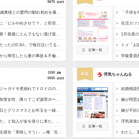
6675
【衝撃】38歳上司が24歳奥様との驚愕の馴れ初めを暴露、その内容がヤバすぎて職場が沈黙した理由ｗｗｗｗ
【冷め】レスの俺、嫁に「ピルやめさせて？」と拒否されて夫婦危機ｗｗｗｗ
【衝撃】妻の浮気が発覚！最後にとんでもない逃げ道を選んだ結果wwwww
【悲報】婚約指輪が「たったの0.3ct」で毎日泣いてる私がヤバすぎる理由がコレｗｗｗｗｗ
【急展開】単身赴任先から帰宅したら妻の事故＆不倫が発覚…離婚決意の理由がｗｗｗｗ
1150
4
浮気ちゃんねる
5555
スープカレー流行期にジャガイモ煮崩れでドロドロの「大惨事カレー」を錬成してしまった私、怒る母「こんなのスープカレーじゃない！」→私「作り直す？」→母「捨てるの禁止！」という逃げ場ゼロで理不尽すぎた
赤信号で追突してきた加害女性、降りてこず謝罪ポーズ→「わざとじゃないのに保険使うの！？」と大号泣ｗｗ被害者の私を悪者扱いし、旦那まで「妻を強く言わないで」と庇い出す地獄の事故現場
友人「子供の頃、誕生日とクリスマスとお年玉を一緒にされて本当に嫌だった！」と毎年愚痴ってたのに……結婚式と入籍を誕生日と同じ日に決定！←いや、毎年の愚痴は何だったんだよ！？
「大金をひったくられた」と知人が金を借りに来た。口座は空で借金もあり、昔は「置き引きに遭った」と来た既視感……記憶力も恥も銀色の球に飲み込まれたパチンコ依存症さん
スッポン解体動画を見る彼女「美味しそう♪」→俺「生きたまま捌かれて可哀想だろ！サイコパスか？」←お前らどっち？
わたし、