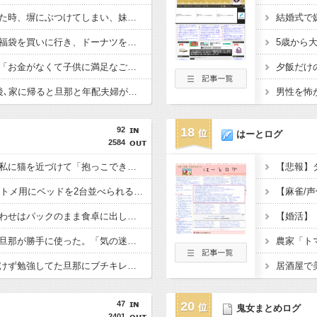
【毒親】妹の車を借りた時、塀にぶつけてしまい、妹が凹んで泣きそうになっていたので…私「修理代出すね」母「そんなものいいから、お前の乗ってる車すぐに寄越せ！！」
息子と某ドーナツ屋の福袋を買いに行き、ドーナツを持って駐車場に向かって歩いていると…泥「２つもあるんだから貰ってあげる♪」と息子が持ってる袋を勢いよくひっぱり･･･
公園でよく会うママに「お金がなくて子供に満足なご飯を食べさせられない」と言われ、少しだけ買ってあげた。すると、それ以降要求が激しくなった→そして･･･
新居に引っ越して3日後､家に帰ると旦那と年配夫婦が談笑していた。挨拶すると…年配夫婦「三つ指ついてようこそおいでくださいました､というのが礼儀だろ」→そして…
92
18
はーとログ
2584
動物の毛アレルギーの私に猫を近づけて「抱っこできないからかわいそぉ〜」と言う義母に「もう来ません」と告げた。それで夫も義実家を後にして…
【悲報】
62歳のウトと28歳のコトメ用にベッドを2台並べられるか業者に聞いたら「失礼しました、ご夫婦でしたか」と勘違いされた。
スーパーの刺身盛り合わせはパックのまま食卓に出してる。舟形なら「そのまま食卓に置いちゃってOK用」としか思えない。
亡くなった父の遺産を旦那が勝手に使った。「気の迷いだった」と言うけど、もう人として信用できない。
悪阻が酷い私に声もかけず勉強してた旦那にブチキレた。すると「起きてこれるくらいだから大丈夫と思った」と言い訳が…
居酒屋で
47
20
鬼女まとめログ
2401