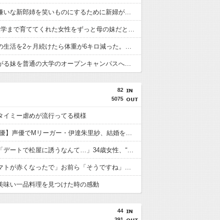
結婚式で嫌いな新郎姉を笑いものにするために新婦が出席者に和服を指定した。しかし色留袖で評判を集めると…
5歳から大学まで育ててくれた女性をずっと母の妹だと思ってけど違った。実は身内ではなく母の幼なじみで…
夕飯だけの生活を2ヶ月続けたら体重が6キロ減った。夕飯以外は固形物を食べられなくもなり…
男性を怖がる妹を普通の大学のオープンキャンパスへ連れて行ったら肩を叩いた男性を突き飛ばした。女子大しかないのかな？
82
5075
タイミー虐めが流行ってる模様
【麻雀/声優】声優でMリーガー・伊達朱里紗、結婚を発表「感謝の気持ちを忘れず活動してまいります」
【婚活】「デートで松屋に誘うなんて…」34歳女性、“なぜ松屋か”を裏読みしすぎて交際終了。疑いグセは結婚を遠ざける
農家「トマトが赤くなったで」お前ら「そうですね」農家さん「ニートは対話力不足だ」
美味い一品料理を見つけた時の感動
44
291