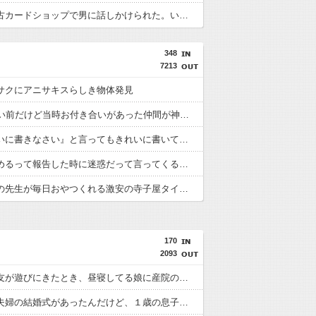
彼女が中古カードショップで男に話しかけられた。いきなり彼女の持ち歩いてたカードを品定めしだしたらしく…
348
7213
サクにアニサキスらしき物体発見
20年くらい前だけど当時お付き合いがあった仲間が神社に赤いものを身につけちゃいけないと言ってた
「『きれいに書きなさい』と言ってもきれいに書いてくれない」って、それ自体毒親の言う常套句だろ
パート辞めるって報告した時に迷惑だって言ってくる社員がいて、その人の不満を言い返してしまった
お年寄りの先生が毎日おやつくれる激安の寺子屋タイプの塾に行ってる
170
2093
今日ママ友が遊びにきたとき、昼寝してる娘に産院の名前の入ったバスタオルがかかってるのを見て凄く嫌そうな顔された。ママ友「こういうの泥ママって言うんだよ？娘ちゃんが可哀想」
最近義兄夫婦の結婚式があったんだけど、１歳の息子が大事な場面で大泣きした。義兄嫁ＳＮＳ「１年以上かけて準備してきた結婚式を全てぶち壊された。時間と金返せ。一生恨んでやる」