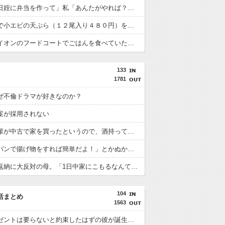
旦那「毎日姪に弁当を作って」私「あんたがやれば？」旦那「俺の弁当のついででいいよ。小さい弁当だから大したことないだろ？」時々あほになるうちの旦那どうしてくれよう。
スーパーで小エビの天ぷら（１２尾入り４８０円）を買った。レジ係の人「５７６０円です」私「えっ！？間違いじゃないですか？」レジ「いや、４８０円は１匹の値段なので」
土曜日にイオンのフードコートでごはんを食べていたら、隣の席の家族がリンガーハットのちゃんぽん一杯を３人で分けて食べはじめた。誰にも迷惑はかけてないけどなんかモヤモヤ。
133
1781
ぜ不倫ドラマが好きなのか？
案が採用されない
友達の先輩が中古で家を買ったというので、酒持ってお祝いに行ってきたそうだ。先輩家族は2才くらいの子供がいる。夜中子供から起こされ「お友達と写真とろう」ってせ
「フライパンで揚げ物をすれば簡単だよ！」とかぬかしてル・クルーゼのフライパンを駄目にした旦那。注意すると「頑張ってるのにもっと言い方があるだろ」と口答え
父の免許返納に大反対の母。「1日中家にこもるなんて気が滅入ってしょうがない」と泣きわめく
104
活まとめ
1563
高いプレゼントは要らないと約束したはずの彼が誕生日に指輪を渡してきた。「嬉しいは嬉しいけど」と伝えたら「ほらやっぱり！金目当てなんでしょ？」と決めつけられ…