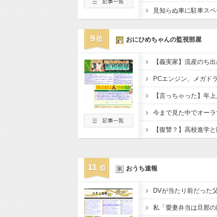
9
おにひめちゃんの監視部屋
今まで見た中でオーラ
11
おうち速報