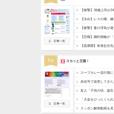
3
スカッと王国！