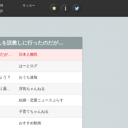
球
サッカー
訳
んを説教しに行ったのだが…
のだが…
日本人難民
はーとログ
ょう？
おうち速報
アルバイトの旦那が上司と不倫。家でも上司の話をし出し子育ても協力せず完全レスに。私に包丁突きつけたり薬を大量に服用して入院したり…退院後プリの家に逃げていきました
浮気ちゃんねる
結婚・恋愛ニュースぷらす
子育てちゃんねる
おすすめ動画