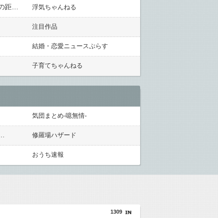
彼氏と同棲中で行為は月イチで自分から誘う感じで不満があった私は酔った勢いでの浮気がバレてしまい彼との距離が出来てしまった。行為の不満を彼氏に言えず…どうしよう
浮気ちゃんねる
注目作品
結婚・恋愛ニュースぷらす
子育てちゃんねる
気団まとめ-噫無情-
…
修羅場ハザード
おうち速報
1309