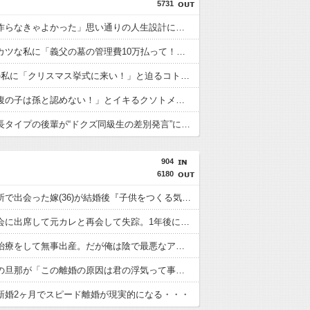
5731
「子供を作らなきゃよかった」思い通りの人生設計にならず妻へ暴言を吐く友人。離婚を突きつけられ鬱になった友人にかけた『最後の一言』←後味が悪すぎて心が痛む
生活カツカツな私に「義父の墓の管理費10万払って！」と迫るトメ。給料減で余裕ゼロなのにトメの味方をする旦那にブチギレ寸前←自分で管理できないなら墓じまいしてくれ
1月出産の私に「クリスマス挙式に来い！」と迫るコトメ＆ウト。正産期だと説明するも「予定日まで1ヶ月あるだろ！」味方ゼロの夫と冷え切った家庭の末路←命より妹を優先する夫とは離婚一択
トメ「お腹の子は孫と認めない！」とイキるクソトメに父親不明のコトメ子を引き合いに出した私。トメ「米軍の血筋よ！」私「〇〇じゃないですか」←得体の知れない～はお前（コトメ）のところだろｗ
学級委員長タイプの後輩が“ドクズ同級生の差別発言”に悩まされるも、他の前ではいい顔する二面性に困惑…関係切れと助言した結果まさかの号泣→着拒ってどういうこと？
904
6180
結婚相談所で出会った嫁(36)が結婚後『子供をつくる気が起きない』と言い出した・・・
嫁が同窓会に出席して元カレと再会して失踪。1年後に俺の家に投函されたものがこれ...
嫁が不妊治療をして無事出産。だが俺は陰で最悪なアダ名で呼ばれていた
浮気発覚の旦那が「この離婚の原因は君の浮気って事にしてくれないか？」と打診。断った結果...
新婚2ヶ月でスピード離婚が現実的になる・・・