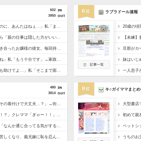
602
6
ラブラドール速報
3950
母「お姉ちゃんは偉いのに、あんたはねぇ…」私「また比べるの？」→積もり積もった不満がついに爆発して…
面接の練習中、彼女から「親の仕事は隠した方がいい」と助言された。その一言で結婚相手として見られなくなって…
貧乏学生だった頃に付き合ったお嬢様の彼女。毎回持ってくる手土産が想像以上で複雑な気持ちになり…
義家族「これもお願いね」私「もう十分です」→家政婦扱いされ続けた私が密かに進めていた計画を実行すると…
近所の女性「これからも助けてよ…」私「そこまで面倒は見られません」→親が入院してから執着されるようになり…
480
8
キ○ガイママまとめ
3814
私「その浴衣、本当にその着付けで大丈夫…？」→街中を歩く浴衣姿を見て、違和感ばかりが気になってしまい…
私「誰か家に入ったの！？」クレママ「ぎゃー！！」→手作りプレゼントを狙って不法侵入した理由に思わず絶句して…
ネコ「ニャ…！」ワイ「なんか通じ合ってる気がするなｗ」→心が通じたと思った次の瞬間、まさかの展開に…
予定外の妊娠で家計が苦しくなり、義兄嫁に恥を忍んでお願いをした。その返事が予想外すぎて…