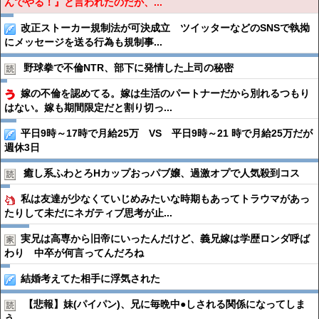
んでやる！』と言われたのだが、...
改正ストーカー規制法が可決成立 ツイッターなどのSNSで執拗
にメッセージを送る行為も規制事...
野球拳で不倫NTR、部下に発情した上司の秘密
嫁の不倫を認めてる。嫁は生活のパートナーだから別れるつもり
はない。嫁も期間限定だと割り切っ...
平日9時～17時で月給25万 VS 平日9時～21 時で月給25万だが
週休3日
癒し系ふわとろHカップおっパブ嬢、過激オプで人気殺到コス
私は友達が少なくていじめみたいな時期もあってトラウマがあっ
たりして未だにネガティブ思考が止...
実兄は高専から旧帝にいったんだけど、義兄嫁は学歴ロンダ呼ば
わり 中卒が何言ってんだろね
結婚考えてた相手に浮気された
【悲報】妹(パイパン)、兄に毎晩中●︎しされる関係になってしま
う