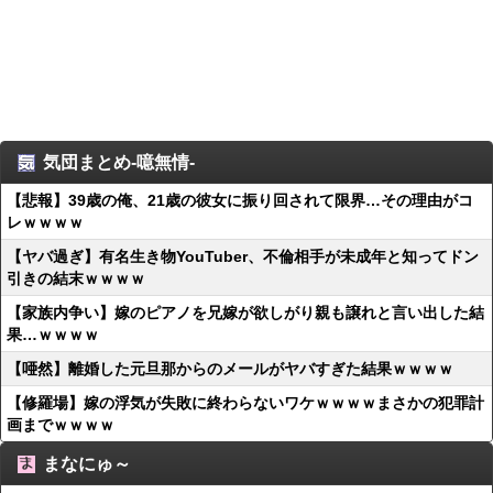
気団まとめ-噫無情-
【悲報】39歳の俺、21歳の彼女に振り回されて限界…その理由がコ
レｗｗｗｗ
【ヤバ過ぎ】有名生き物YouTuber、不倫相手が未成年と知ってドン
引きの結末ｗｗｗｗ
【家族内争い】嫁のピアノを兄嫁が欲しがり親も譲れと言い出した結
果…ｗｗｗｗ
【唖然】離婚した元旦那からのメールがヤバすぎた結果ｗｗｗｗ
【修羅場】嫁の浮気が失敗に終わらないワケｗｗｗｗまさかの犯罪計
画までｗｗｗｗ
まなにゅ～