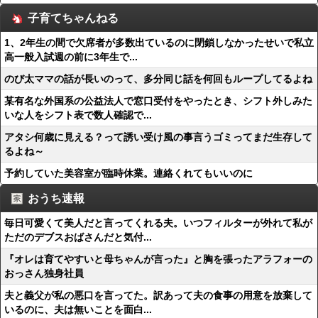
子育てちゃんねる
1、2年生の間で欠席者が多数出ているのに閉鎖しなかったせいで私立
高一般入試週の前に3年生で...
のび太ママの話が長いのって、多分同じ話を何回もループしてるよね
某有名な外国系の公益法人で窓口受付をやったとき、シフト外しみた
いな人をシフト表で数人確認で...
アタシ何歳に見える？って誘い受け風の事言うゴミってまだ生存して
るよね～
予約していた美容室が臨時休業。連絡くれてもいいのに
おうち速報
毎日可愛くて美人だと言ってくれる夫。いつフィルターが外れて私が
ただのデブスおばさんだと気付...
『オレは育てやすいと母ちゃんが言った』と胸を張ったアラフォーの
おっさん独身社員
夫と義父が私の悪口を言ってた。訳あって夫の食事の用意を放棄して
いるのに、夫は無いことを面白...