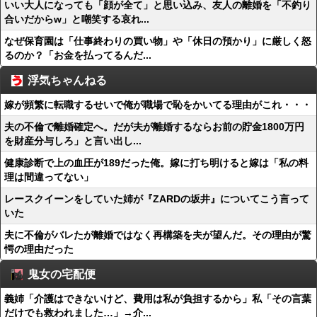
いい大人になっても「顔が全て」と思い込み、友人の離婚を「不釣り
合いだからw」と嘲笑する哀れ...
なぜ保育園は「仕事終わりの買い物」や「休日の預かり」に厳しく怒
るのか？「お金を払ってるんだ...
浮気ちゃんねる
嫁が頻繁に転職するせいで俺が職場で恥をかいてる理由がこれ・・・
夫の不倫で離婚確定へ。だが夫が離婚するならお前の貯金1800万円
を財産分与しろ」と言い出し...
健康診断で上の血圧が189だった俺。嫁に打ち明けると嫁は「私の料
理は間違ってない」
レースクイーンをしていた姉が『ZARDの坂井』についてこう言って
いた
夫に不倫がバレたが離婚ではなく再構築を夫が望んだ。その理由が驚
愕の理由だった
鬼女の宅配便
義姉「介護はできないけど、費用は私が負担するから」私「その言葉
だけでも救われました…」→介...