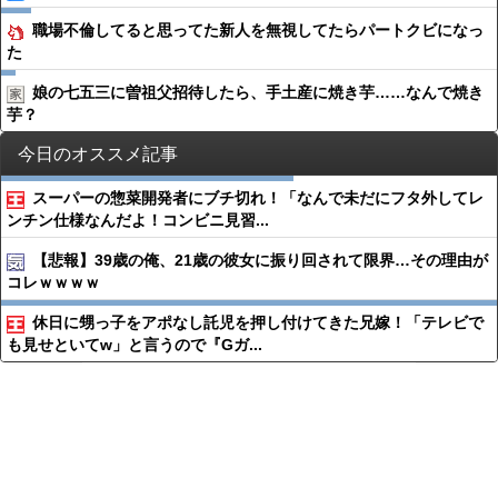
職場不倫してると思ってた新人を無視してたらパートクビになっ
た
娘の七五三に曽祖父招待したら、手土産に焼き芋……なんで焼き
芋？
今日のオススメ記事
スーパーの惣菜開発者にブチ切れ！「なんで未だにフタ外してレ
ンチン仕様なんだよ！コンビニ見習...
【悲報】39歳の俺、21歳の彼女に振り回されて限界…その理由が
コレｗｗｗｗ
休日に甥っ子をアポなし託児を押し付けてきた兄嫁！「テレビで
も見せといてw」と言うので『Gガ...