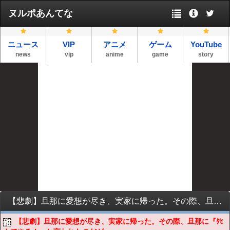
ヌルポあんてな
ニュース
VIP
アニメ
ゲーム
YouTube
news
vip
anime
game
story
【悲劇】旦那に愛想が尽き、実家に帰った。その際、旦那に『ﾀﾋんでやる！』と言われたのだが、次の日、荷物を取りに帰ると…
【悲劇】旦那に愛想が尽き、実家に帰った。その際、旦那に『ﾀﾋ