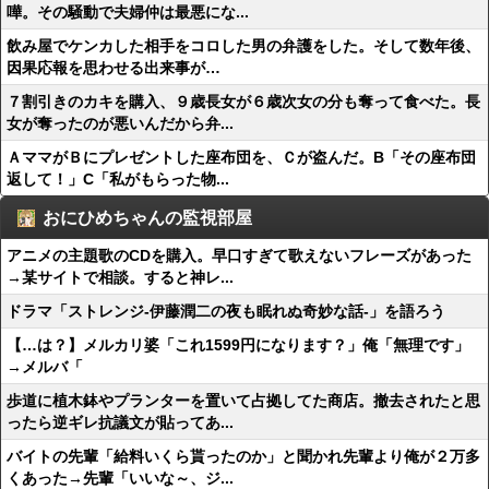
嘩。その騒動で夫婦仲は最悪にな...
飲み屋でケンカした相手をコロした男の弁護をした。そして数年後、
因果応報を思わせる出来事が…
７割引きのカキを購入、９歳長女が６歳次女の分も奪って食べた。長
女が奪ったのが悪いんだから弁...
ＡママがＢにプレゼントした座布団を、Ｃが盗んだ。B「その座布団
返して！」C「私がもらった物...
おにひめちゃんの監視部屋
アニメの主題歌のCDを購入。早口すぎて歌えないフレーズがあった
→某サイトで相談。すると神レ...
ドラマ「ストレンジ-伊藤潤二の夜も眠れぬ奇妙な話-」を語ろう
【…は？】メルカリ婆「これ1599円になります？」俺「無理です」
→メルバ「
歩道に植木鉢やプランターを置いて占拠してた商店。撤去されたと思
ったら逆ギレ抗議文が貼ってあ...
バイトの先輩「給料いくら貰ったのか」と聞かれ先輩より俺が２万多
くあった→先輩「いいな～、ジ...