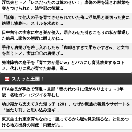
浮気夫とトメ「レスだったのは嫁のせい！」虚偽の噂を流され離婚を
突きつけられた。法学部の後輩...
「託卵」で他人の子を育てさせられていた俺…浮気男と裏切った妻に
絶望し惨劇へ←スリルを求めた...
日中留守の実家に空き巣が侵入。居合わせた引きこもりの私が撃退し
た結果…家族の態度に耐えかね...
手作り唐揚げを差し入れしたら「肉叩きすぎて柔らかすぎw」と文句
を言うトメ。実は〇〇の唐揚げ...
発達障害の息子を「育て方が悪いw」とバカにし育児放棄するコト
メ。代わりに私が育てた結果、高...
スカッと王国！
PTA会長が事故で辞退→旦那「妻の代わりに僕がやります」→1年
後…名物ガンコジジイを草むし...
幼少期から支えてきた甥っ子（20）、なぜか親族の善意やサポートを
「当たり前」と思い込み逆ギ...
東京生まれ東京育ちなのに「訛ってるから嘘w見栄張るな」と決めつ
ける地方出身の同僚！両親が九...