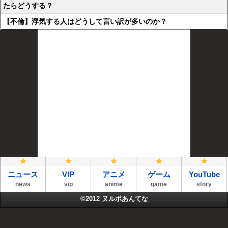
たらどうする？
【不倫】浮気する人はどうして言い訳が多いのか？
ニュース
VIP
アニメ
ゲーム
YouTube
news
vip
anime
game
story
©2012
ヌルポあんてな