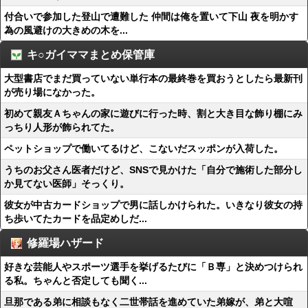
付合いで参加した登山で遭難した 仲間は俺を置いて下山 夜を明かす
為の風避けの大きめの木を...
キ○ガイママまとめ保管庫
大型書店でまだ買っていない単行本の最終巻を買おうとしたら最新刊
が売り場になかった。
初めて親友Ａちゃんの家に遊びに行った時、割と大き目な飾り棚にみ
っちり人形が飾られてた。
ペットショップで働いてるけど、こないだスッポンが入荷した。
うちのお父さん医者だけど、SNSで見かけた「自分で施術した部分し
か見てない医師」そっくり。
彼女が中古カードショップで男に話しかけられた。いきなり彼女の持
ち歩いてたカードを品定めしだ...
修羅場ハザード
好きな芸能人やスポーツ選手を挙げるたびに「Ｂ専」と決めつけられ
る私。ちゃんと否定しても聞く...
旦那である弟に相談もなく二世帯話を進めていた弟嫁が、弟と大喧