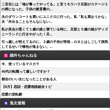
二言目には「俺が養ってやってる」と言うモラハラ旦那がステージ２
の癌になった。子供の教育費の...
夫のダウンコートを買いにユニクロに行った。私「私も買おうかな」
夫「外出ることもそんなにない...
私が具合が悪くて１歳の娘と寝ている時に、旦那と５歳の娘がディズ
ニーランドに行きやがった！旦...
引っ越しが控えてるのに、２歳の子供が突発→ロタとはしごして病気
してるせいで梱包が進まない。...
婚外ちゃんねる
今、使っているマスカラ
40代の転職って厳しいですか？
都合のいい女になったことがある人
【8月】恋話・恋愛相談総合トピ
恋愛の逆転劇
鬼女速報