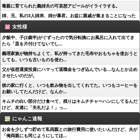
毒親に育てられた義姉夫の可哀想アピールがイライラする。
姉、兄、私の3人姉弟、姉が暴君。お盆に親戚が集まることになった
女性様
夕飯中、子(2歳半)がぐずったので気分転換にお風呂に入れて出てき
たら「皿を片付けてないでし...
義理家族が物持ちよくて、私が持ってきた毛布やおもちゃを使おうと
しても、いつも古いものを使わ...
父が仮想通貨投資にハマって退職金をつぎ込んでいる…なんとか止め
させたいのだが。
彼の家に行くと、いつも飲み物を出してくれてた。いつもコーヒーを
お願いしてたんだけど、なんか...
キムチの白い部分だけ食べて、残りはキムチチャーハンにしてるんだ
けど、友達に「失礼だよ！」っ...
にゃんこ速報
お金を少しずつ貯めて私両親との旅行費用に使いたいんだけど、夫が
「俺両親にも同じようにしてほ...