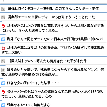
最強ヒロイン8コーナー3時間、全力でちんしこサポート夢体
営業部エースの生保レディ、やっぱりそういうことだった
旦那が浮気したので義父に電話で泣きついたら旦那と義父が夕飯
に行った。ちゃんと説教してくれる...
海外「なんで同じゲームなのに日本人の評価だけ異様に低いの？
旦那の先輩はゴリゴリの体育会系。下品でバカ騒ぎして非常識過
ぎて…大嫌い
【同人誌】デ●︎ヘル呼んだら昔好きだった子が来た件
殴り合いとか嫌いで、揉め事になったらすぐ折れる私だけど、何
故か旦那や子供を痛めつける妄想が...
好きな女の子に告白した結果・・・
40オーバーのおばちゃんの嫉妬なんて気持ち悪いと思うけど聞い
てほしい。旦那が恋してる。心の...
残業やるやつって無能だよな