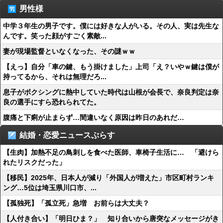
男性様
中学３年生の男子です。僕には好きな人がいる。その人、実は先生な
んです。笑った顔がすごく素敵...
妻が現場監督といなくなった、その謎ｗｗ
【えっ】自分「車の鍵、もう掛けました」上司「え？いやｗ鍵は僕が
持ってるから、それは無理だろ...
息子がボクシングに熱中していた時代は山根が会長で、奈良判定は奈
良の選手にすら恐れられてた。
腹痛と下痢が止まらず…間違いなく原因は昨日のあれだ…
結婚・恋愛ニュースぷらす
【生肉】加熱不足の鳥刺しを食べた医師、車椅子生活に… 「避けら
れたリスクだった」
【移民】2025年、日本人が減り「外国人が増えた」市区町村ランキ
ング…5位は埼玉県川口市、...
【孤独死】「孤立死」急増 お前らは大丈夫？
【人付き合い】「明日ひま？」 知り合いから唐突なメッセージがき