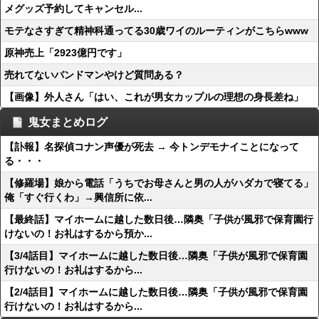
メグッズ予約してキャンセル...
モテなさすぎて精神科通ってる30歳ワイのルーティンがこちらwww
原神売上「2923億円です」
売れてないバンドマンやけど質問ある？
【画像】外人さん「はい、これが男女カップルの理想の身長差ね」
鬼女まとめログ
【訃報】名探偵コナン声優が死去 → 今トンデモナイことになって
る・・・
【修羅場】娘から電話「うちでお母さんと男の人がハダカで寝てる」
俺「すぐ行くわ」→興信所に依...
【最終話】マイホームに越した数日後…隣奥「子供が風邪で保育園行
けないの！お礼はするから預か...
【3/4話目】マイホームに越した数日後…隣奥「子供が風邪で保育園
行けないの！お礼はするから...
【2/4話目】マイホームに越した数日後…隣奥「子供が風邪で保育園
行けないの！お礼はするから...