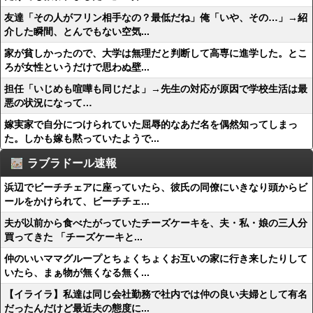
友達「その人がフリン相手なの？最低だね」俺「いや、その…」→紹
介した瞬間、とんでもない空気...
家が貧しかったので、大学は無理だと判断して高専に進学した。とこ
ろが女性というだけで思わぬ壁...
担任「いじめも喧嘩も同じだよ」→先生の対応が原因で学校生活は最
悪の状況になって…
嫁実家で自分につけられていた屈辱的なあだ名を偶然知ってしまっ
た。しかも嫁も黙っていたようで...
ラブラドール速報
浜辺でビーチチェアに座っていたら、彼氏の同僚にいきなり頭からビ
ールをかけられて、ビーチチェ...
夫が以前から食べたがっていたチーズケーキを、夫・私・娘の三人分
買ってきた 「チーズケーキと...
仲のいいママグループとちょくちょくお互いの家に行き来したりして
いたら、まぁ物が無くなる無く...
【イライラ】私達は同じ会社勤務で社内では仲の良い夫婦として有名
だったんだけど最近夫の態度に...