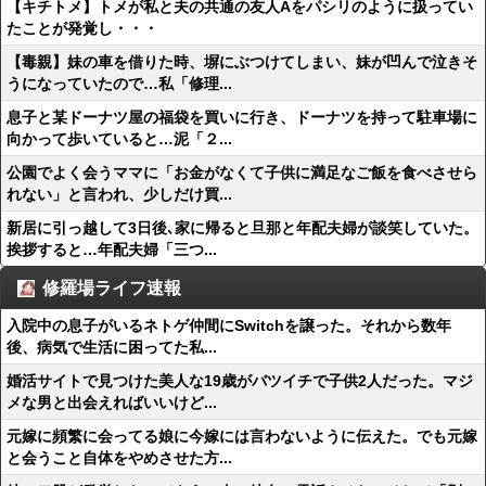
【キチトメ】トメが私と夫の共通の友人Aをパシリのように扱ってい
たことが発覚し・・・
【毒親】妹の車を借りた時、塀にぶつけてしまい、妹が凹んで泣きそ
うになっていたので…私「修理...
息子と某ドーナツ屋の福袋を買いに行き、ドーナツを持って駐車場に
向かって歩いていると…泥「２...
公園でよく会うママに「お金がなくて子供に満足なご飯を食べさせら
れない」と言われ、少しだけ買...
新居に引っ越して3日後､家に帰ると旦那と年配夫婦が談笑していた。
挨拶すると…年配夫婦「三つ...
修羅場ライフ速報
入院中の息子がいるネトゲ仲間にSwitchを譲った。それから数年
後、病気で生活に困ってた私...
婚活サイトで見つけた美人な19歳がバツイチで子供2人だった。マジ
メな男と出会えればいいけど...
元嫁に頻繁に会ってる娘に今嫁には言わないように伝えた。でも元嫁
と会うこと自体をやめさせた方...