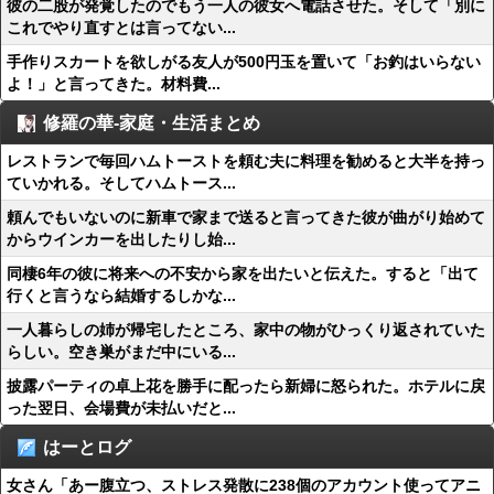
彼の二股が発覚したのでもう一人の彼女へ電話させた。そして「別に
これでやり直すとは言ってない...
手作りスカートを欲しがる友人が500円玉を置いて「お釣はいらない
よ！」と言ってきた。材料費...
修羅の華-家庭・生活まとめ
レストランで毎回ハムトーストを頼む夫に料理を勧めると大半を持っ
ていかれる。そしてハムトース...
頼んでもいないのに新車で家まで送ると言ってきた彼が曲がり始めて
からウインカーを出したりし始...
同棲6年の彼に将来への不安から家を出たいと伝えた。すると「出て
行くと言うなら結婚するしかな...
一人暮らしの姉が帰宅したところ、家中の物がひっくり返されていた
らしい。空き巣がまだ中にいる...
披露パーティの卓上花を勝手に配ったら新婦に怒られた。ホテルに戻
った翌日、会場費が未払いだと...
はーとログ
女さん「あー腹立つ、ストレス発散に238個のアカウント使ってアニ