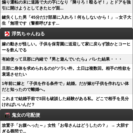
煽り運転の末に道路で大の字になり「降りろ！殴るぞ！」とドアを強
引に開けようとしてきたヒゲ面...
鍵失くした男「45分だけ部屋に入れろ！何もしないから！」→女子大
生「無理です（警察呼びます...
浮気ちゃんねる
嫁の動きが怪しい。子供を保育園に送迎して家に戻らず誰かとコーヒ
ーを飲んでる
有給使って旦那に内緒で『男と遊んでいたら』バレた結果・・・
旦那に身体を求められるのがツラい件。土日は複数回。相手の性欲を
衰退させたい
1年前に嫁と「子供を作る条件で」結婚。だが嫁が子供を作れない体
だと知ったので離婚へ。
これまで結婚手前で3回も破談した経験がある私。どこで相手を見分
ければいいんだ？
鬼女の宅配便
放置子「お腹へった～」女性「お母さんはどうしたの？」 → 大胆す
ぎる尋問で...