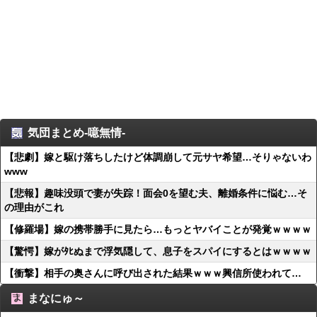
気団まとめ-噫無情-
【悲劇】嫁と駆け落ちしたけど体調崩して元サヤ希望…そりゃないわ
www
【悲報】趣味没頭で妻が失踪！面会0を望む夫、離婚条件に悩む…そ
の理由がこれ
【修羅場】嫁の携帯勝手に見たら…もっとヤバイことが発覚ｗｗｗｗ
【驚愕】嫁がﾀﾋぬまで浮気隠して、息子をスパイにするとはｗｗｗｗ
【衝撃】相手の奥さんに呼び出された結果ｗｗｗ興信所使われて…
まなにゅ～