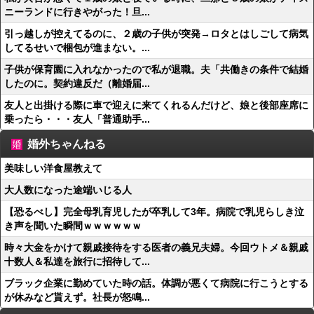
ニーランドに行きやがった！旦...
引っ越しが控えてるのに、２歳の子供が突発→ロタとはしごして病気
してるせいで梱包が進まない。...
子供が保育園に入れなかったので私が退職。夫「共働きの条件で結婚
したのに。契約違反だ（離婚届...
友人と出掛ける際に車で迎えに来てくれるんだけど、娘と後部座席に
乗ったら・・・友人「普通助手...
婚外ちゃんねる
美味しい洋食屋教えて
大人数になった途端いじる人
【恐るべし】完全母乳育児したが卒乳して3年。病院で乳児らしき泣
き声を聞いた瞬間ｗｗｗｗｗｗ
時々大金をかけて親戚接待をする医者の義兄夫婦。今回ウトメ＆親戚
十数人＆私達を旅行に招待して...
ブラック企業に勤めていた時の話。体調が悪くて病院に行こうとする
が休みなど貰えず。社長が怒鳴...