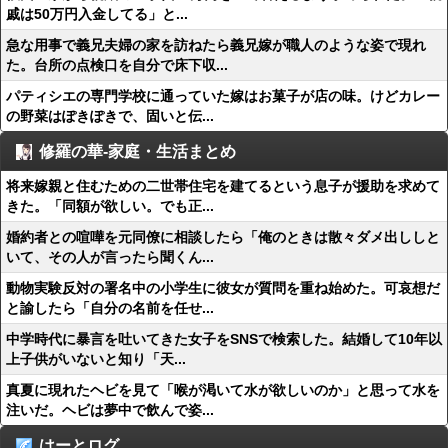
戚は50万円入金してる」と...
急な用事で義兄夫婦の家を訪ねたら義兄嫁が職人のような姿で現れ
た。台所の点検口を自分で床下収...
パティシエの専門学校に通っていた嫁はお菓子が店の味。けどカレー
の野菜はぽきぽきで、固いと伝...
修羅の華-家庭・生活まとめ
将来嫁親と住むための二世帯住宅を建てるという息子が援助を求めて
きた。「同額が欲しい。でも正...
婚約者との喧嘩を元同僚に相談したら「俺のときは散々ダメ出ししと
いて、その人が言ったら聞くん...
動物実験反対の署名中の小学生に彼女が質問を重ね始めた。可哀想だ
と諭したら「自分の名前を任せ...
中学時代に暴言を吐いてきた女子をSNSで検索した。結婚して10年以
上子供がいないと知り「天...
真夏に現れたヘビを見て「喉が渇いて水が欲しいのか」と思って水を
注いだ。ヘビは夢中で飲んで姿...
はーとログ