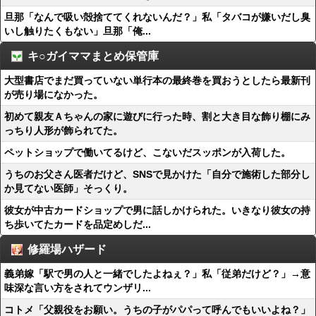
旦那「なんで吸い殻捨ててくれないんだ？」私「タバコが嫌いだし臭
いし触りたくもない」旦那「俺...
キ○ガイママまとめ保管庫
大型書店でまだ買っていない単行本の最終巻を買おうとしたら最新刊
が売り場になかった。
初めて親友Ａちゃんの家に遊びに行った時、割と大き目な飾り棚にみ
っちり人形が飾られてた。
ペットショップで働いてるけど、こないだスッポンが入荷した。
うちのお父さん医者だけど、SNSで見かけた「自分で施術した部分し
か見てない医師」そっくり。
彼女が中古カードショップで男に話しかけられた。いきなり彼女の持
ち歩いてたカードを品定めしだ...
修羅場ハザード
義弟嫁「駅で男の人と一緒でしたよねぇ？」私「従弟だけど？」→意
味深な言い方をされてウンザリ...
コトメ「父親役をお願い。うちの子がパパって呼んでもいいよね？」