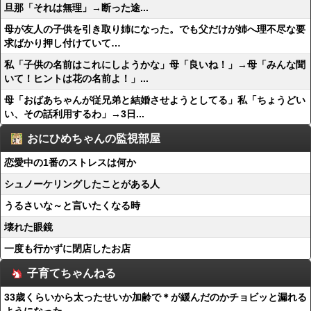
旦那「それは無理」→断った途...
母が友人の子供を引き取り姉になった。でも父だけが姉へ理不尽な要
求ばかり押し付けていて…
私「子供の名前はこれにしようかな」母「良いね！」→母「みんな聞
いて！ヒントは花の名前よ！」...
母「おばあちゃんが従兄弟と結婚させようとしてる」私「ちょうどい
い、その話利用するわ」→3日...
おにひめちゃんの監視部屋
恋愛中の1番のストレスは何か
シュノーケリングしたことがある人
うるさいな～と言いたくなる時
壊れた眼鏡
一度も行かずに閉店したお店
子育てちゃんねる
33歳くらいから太ったせいか加齢で＊が緩んだのかチョビッと漏れる