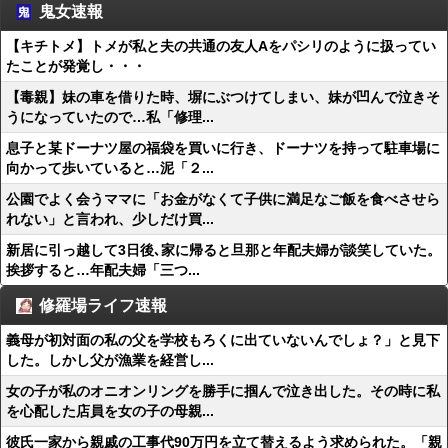
鬼女速報
【キチトメ】トメが私と夫の共通の友人Aをパシリのように扱ってい
たことが発覚し・・・
【毒親】妹の車を借りた時、塀にぶつけてしまい、妹が凹んで泣きそ
うになっていたので…私「修理...
息子と某ドーナツ屋の福袋を買いに行き、ドーナツを持って駐車場に
向かって歩いていると…泥「２...
公園でよく会うママに「お金がなくて子供に満足なご飯を食べさせら
れない」と言われ、少しだけ買...
新居に引っ越して3日後､家に帰ると旦那と年配夫婦が談笑していた。
挨拶すると…年配夫婦「三つ...
修羅場ライフ速報
義母が初対面の私の父を学校もろくに出ていないんでしょ？」と見下
した。しかし父が漁業を経営し...
女の子が私のオニオンリングを勝手に掴んで泣き出した。その時に私
を心配した店員を女の子の母親...
彼氏一家から親戚の工事代90万円を立て替えるよう求められた。「親