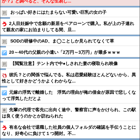
か？』と調べると、そんな生易し...
おっぱい好きにはたまらない可愛い巨乳の女の子
2人目妊娠中で念願の新居をペアローンで購入。私が上の子連れ
て親友の家にお泊まりしてる間、旦...
SODの研修中のAD、ま◯ことしか見られてなくて草
20～40代の父親の小遣い「2万円～3万円」が最多ｗｗｗ
【閲覧注意】テント内で中●︎しされた妻の寝取られ映像
彼氏？との関係で悩んでる。私は恋愛経験ほとんどないから、異
性として好きかどうかよくわからな...
元嫁の浮気で離婚した 浮気の理由が俺の借金が原因で悲しくな
って浮気しただとよ
先輩の代理で客先に出向く途中、警察官に声をかけられ、この駅
は良く使うのかとか訪ねられた
有名な会社で退職した社員の個人フォルダの確認を手伝うことに
なり、好奇心に負けて１つ開封。不...