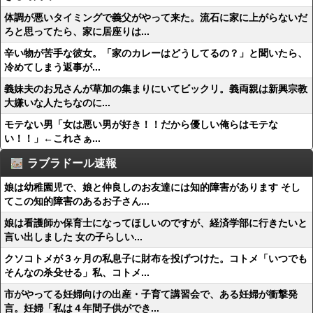
体調が悪いタイミングで義父がやって来た。流石に家に上がらないだ
ろと思ってたら、家に居座りは...
辛い物が苦手な彼女。「家のカレーはどうしてるの？」と聞いたら、
冷めてしまう返事が...
義妹夫のお兄さんが草加の集まりにいてビックリ。義両親は新興宗教
大嫌いな人たちなのに...
モテない男「女は悪い男が好き！！だから優しい俺らはモテな
い！！」←これさぁ...
ラブラドール速報
娘は幼稚園児で、娘と仲良しのお友達には知的障害があります そし
てこの知的障害のあるお子さん...
娘は看護師か保育士になってほしいのですが、経済学部に行きたいと
言い出しました 女の子らしい...
クソコトメが３ヶ月の私息子に財布を投げつけた。コトメ「いつでも
そんなの杀殳せる」私、コトメ...
市がやってる妊婦向けの出産・子育て講習会で、ある妊婦が衝撃発
言。妊婦「私は４年間子供ができ...