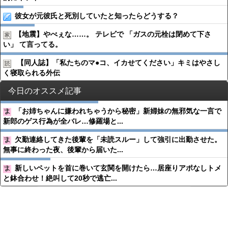
彼女が元彼氏と死別していたと知ったらどうする？
【地震】やべぇな……。 テレビで 「ガスの元栓は閉めて下さ
い」 て言ってる。
【同人誌】「私たちのマ●︎コ、イカせてください」キミはやさし
く寝取られる外伝
今日のオススメ記事
「お姉ちゃんに嫌われちゃうから秘密」新婦妹の無邪気な一言で
新郎のゲス行為が全バレ…修羅場と...
欠勤連絡してきた後輩を「未読スルー」して強引に出勤させた。
無事に終わった夜、後輩から届いた...
新しいペットを首に巻いて玄関を開けたら…居座りアポなしトメ
と鉢合わせ！絶叫して20秒で逃亡...