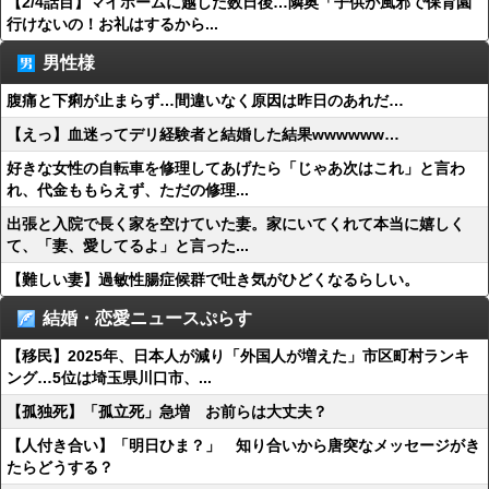
【2/4話目】マイホームに越した数日後…隣奥「子供が風邪で保育園
行けないの！お礼はするから...
男性様
腹痛と下痢が止まらず…間違いなく原因は昨日のあれだ…
【えっ】血迷ってデリ経験者と結婚した結果wwwwww…
好きな女性の自転車を修理してあげたら「じゃあ次はこれ」と言わ
れ、代金ももらえず、ただの修理...
出張と入院で長く家を空けていた妻。家にいてくれて本当に嬉しく
て、「妻、愛してるよ」と言った...
【難しい妻】過敏性腸症候群で吐き気がひどくなるらしい。
結婚・恋愛ニュースぷらす
【移民】2025年、日本人が減り「外国人が増えた」市区町村ランキ
ング…5位は埼玉県川口市、...
【孤独死】「孤立死」急増 お前らは大丈夫？
【人付き合い】「明日ひま？」 知り合いから唐突なメッセージがき
たらどうする？