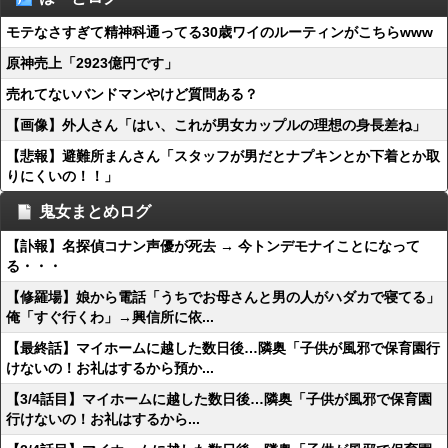
モテなさすぎて精神科通ってる30歳ワイのルーティンがこちらwww
原神売上「2923億円です」
売れてないバンドマンやけど質問ある？
【画像】外人さん「はい、これが男女カップルの理想の身長差ね」
【悲報】避難所まんさん「スタッフが男だとナプキンとか下着とか取
りにくいの！！」
鬼女まとめログ
【訃報】名探偵コナン声優が死去 → 今トンデモナイことになって
る・・・
【修羅場】娘から電話「うちでお母さんと男の人がハダカで寝てる」
俺「すぐ行くわ」→興信所に依...
【最終話】マイホームに越した数日後…隣奥「子供が風邪で保育園行
けないの！お礼はするから預か...
【3/4話目】マイホームに越した数日後…隣奥「子供が風邪で保育園
行けないの！お礼はするから...