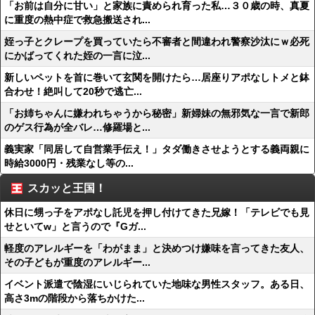
「お前は自分に甘い」と家族に責められ育った私…３０歳の時、真夏
に重度の熱中症で救急搬送され...
姪っ子とクレープを買っていたら不審者と間違われ警察沙汰にｗ必死
にかばってくれた姪の一言に泣...
新しいペットを首に巻いて玄関を開けたら…居座りアポなしトメと鉢
合わせ！絶叫して20秒で逃亡...
「お姉ちゃんに嫌われちゃうから秘密」新婦妹の無邪気な一言で新郎
のゲス行為が全バレ…修羅場と...
義実家「同居して自営業手伝え！」タダ働きさせようとする義両親に
時給3000円・残業なし等の...
スカッと王国！
休日に甥っ子をアポなし託児を押し付けてきた兄嫁！「テレビでも見
せといてw」と言うので『Gガ...
軽度のアレルギーを「わがまま」と決めつけ嫌味を言ってきた友人、
その子どもが重度のアレルギー...
イベント派遣で陰湿にいじられていた地味な男性スタッフ。ある日、
高さ3mの階段から落ちかけた...