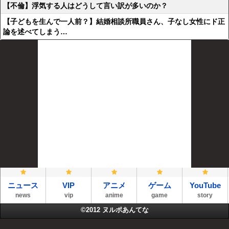
【不倫】浮気する人はどうして言い訳が多いのか？
【子どもを生んで一人前？】結婚相談所職員さん、子なし女性にド正
論を述べてしまう…
ニュース
VIP
アニメ
ゲーム
YouTube
news
vip
anime
game
story
©2012
ヌルポあんてな