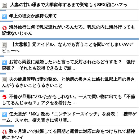
人妻の甘い囁きで大学留年するまで巣篭もりSEX沼にハマっ
年上の彼女か嫁持ち来て
海外旅行に何で乳児連れがいるんだろ。乳児の内に海外行っても
記憶ないじゃん
【大悲報】元アイドル、なんでも言うことを聞いてしまいAVデ
ビューへ
お前ら両親に結婚したいと言って反対されたらどうする？ 強行
突破？ それとも説得できるまで頑...
夫の健康管理は妻の務め、と他所の奥さんに絡む旦那上司の奥さ
んがうるさいことうるさいこと
不倫が旦那にバレたかもしれない。一人で買い物に出ても「不倫
してるんじゃね？」アクセを着けた...
任天堂が『NX』改め『ニンテンドースイッチ』を発表！ 携帯ゲ
ーム、スマホ、据え置きに切り替...
数ヶ月違いで妊娠してる同期と露骨に対応に差をつけられて精神
的にキツイ