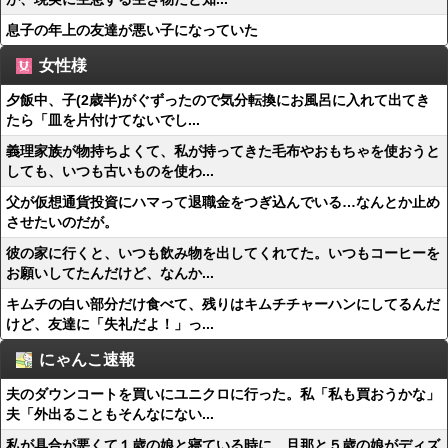
息子の年上の友達が悪い子になっていた
女性様
夕飯中、子(2歳半)がぐずったので気分転換にお風呂に入れて出てき
たら「皿を片付けてないでし...
義理家族が物持ちよくて、私が持ってきた毛布やおもちゃを使おうと
しても、いつも古いものを使わ...
父が仮想通貨投資にハマって退職金をつぎ込んでいる…なんとか止め
させたいのだが。
彼の家に行くと、いつも飲み物を出してくれてた。いつもコーヒーを
お願いしてたんだけど、なんか...
キムチの白い部分だけ食べて、残りはキムチチャーハンにしてるんだ
けど、友達に「失礼だよ！」っ...
にゃんこ速報
夫のダウンコートを買いにユニクロに行った。私「私も買おうかな」
夫「外出ることもそんなにない...
私が具合が悪くて１歳の娘と寝ている時に、旦那と５歳の娘がディズ