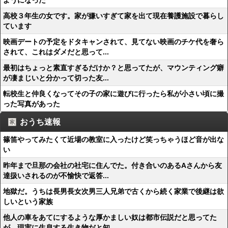
ようになった
高校３年生の女です。家が嫌いすぎて家を出て現在養護施設で暮らし
ています
映画デートの予定をドタキャンされて、見てない映画のチケ代を奢ら
されて、これはダメだと思って...
最初はちょっと素直すぎるだけか？と思ってたが、マウンティング癖
が凄まじいと分かって切った友...
転校生と仲良くなってその子の家に遊びに行ったら私が小さい頃に撮
った写真があった
おうち速報
篠笛やってみたくて近場の教室に入ったけど笑っちゃうほど音が出な
い
昨年まで旦那の会社の社宅に住んでた。付き合いのあるAさんから友
達扱いされるのが不愉快で返答...
地獄だ。うちは長男長女次男三人兄弟で古くから続く家業で後継は欲
しいという家族
他人の車をあてにするような厚かましい奴は都市伝説だと思ってた
が、現実に生息する生き物だと知...