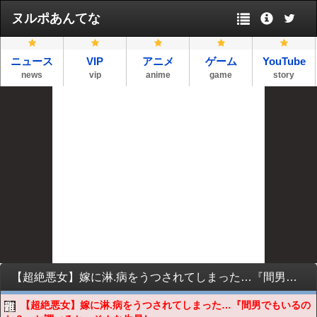
ヌルポあんてな
ニュース
VIP
アニメ
ゲーム
YouTube
news
vip
anime
game
story
【超絶悪女】嫁に淋.病をうつされてしまった…『間男でもいるのか？』と調べると、そんな生易しい状況ではなかった…
【超絶悪女】嫁に淋.病をうつされてしまった…『間男でもいるの