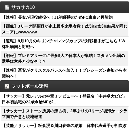
サカサカ10
【速報】長友が現役続投へ！J1初優勝のためFC東京と再契約
【画像】Jリーグ開幕戦が史上最多来場者数！2試合の試合結果が同じ
スコアにwwwwww
【速報】9月10月のキリンチャレンジカップの対戦相手がこちら！W
杯出場国と対戦へ
【朗報】プレミアリーグに最多9人の日本人が集結！スタメン出場の
選手は意外と少なそう？
【速報】冨安がクリスタルパレスへ加入！！プレシーズン参加から本
契約へ！
フットボール速報
【サッカー】元レアルの神童Ｊデビューへ！登録名「中井卓大ピピ」
日本初挑戦の22歳今治MFが...
【サッカー】ストーク所属の瀬古樹、2年ぶりのJリーグ復帰か…クラ
ブ間で合意と現地報道
【芸能／サッカー】板倉滉＆川口春奈の結婚 日本代表選手が相次ぎ