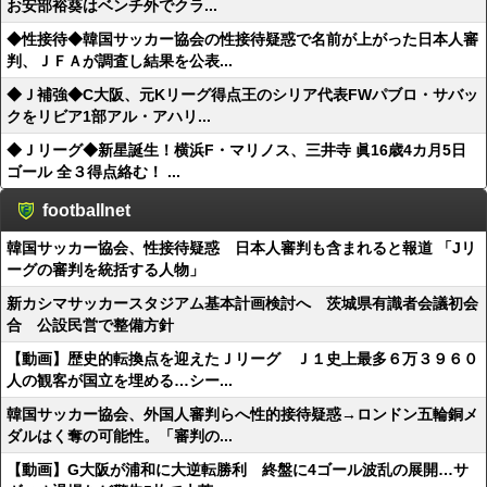
お安部裕葵はベンチ外でクラ...
◆性接待◆韓国サッカー協会の性接待疑惑で名前が上がった日本人審
判、ＪＦＡが調査し結果を公表...
◆Ｊ補強◆C大阪、元Kリーグ得点王のシリア代表FWパブロ・サバッ
クをリビア1部アル・アハリ...
◆Ｊリーグ◆新星誕生！横浜F・マリノス、三井寺 眞16歳4カ月5日
ゴール 全３得点絡む！ ...
footballnet
韓国サッカー協会、性接待疑惑 日本人審判も含まれると報道 「Jリ
ーグの審判を統括する人物」
新カシマサッカースタジアム基本計画検討へ 茨城県有識者会議初会
合 公設民営で整備方針
【動画】歴史的転換点を迎えたＪリーグ Ｊ１史上最多６万３９６０
人の観客が国立を埋める…シー...
韓国サッカー協会、外国人審判らへ性的接待疑惑→ロンドン五輪銅メ
ダルはく奪の可能性。「審判の...
【動画】G大阪が浦和に大逆転勝利 終盤に4ゴール波乱の展開…サ