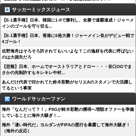
サッカーミックスジュース
【E-1選手権】日本、韓国に1-0で勝利し、全勝で連覇達成！ジャーメ
インのゴールを守り切る...
【E-1選手権】日本、香港に6発大勝！ジャーメイン良がデビュー戦で
4ゴール！
佐野海舟はそろそろ許されてもいいよな？この逸材を代表に呼ばない
のは大損失だろ
【悲報】日本、ホームでオーストラリアとドロー・・・谷口OGでま
さかの先制許すもキレキレ中村...
あんだけ代表で叩かれてた鈴木彩艶がセリエAのスタメンで大活躍し
てるという事実
ワールドサッカーファン
海外「なんだって？！」PSGが鈴木彩艶の獲得へ増額オファーを準備
していることに海外大騒ぎ！...
海外「凄い時代だ」ヨルダンがFIFAの悪行を暴露して海外大騒ぎ！
（海外の反応）