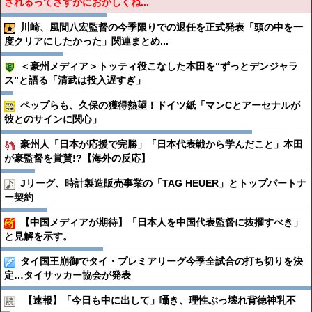
されるってさすがにおかしくね...
川崎、風間八宏監督の今季限りでの退任を正式発表「頭の中を一
度クリアにしたかった」関連まとめ...
＜豪州メディア＞トッティ役こなした本田を“ずっとデンジャラ
ス”と語る「清武は投入遅すぎ」
ペップらも、久保の獲得熱望！ドイツ紙「マンCとアーセナルが
彼とのサインに関心」
豪州人「日本が応援で完勝」「日本代表戦から学んだこと」本田
が豪監督を賞賛!?【海外の反応】
Jリーグ、時計製造販売事業の「TAG HEUER」とトップパートナ
ー契約
【中国メディアが期待】「日本人を中国代表監督に抜擢すべき」
と見解を示す。
タイ国王崩御でタイ・プレミアリーグ今季全試合の打ち切りを決
定…タイサッカー協会が発表
【速報】「今日も中に出して」囁き、理性ぶっ壊れ背徳神乳不