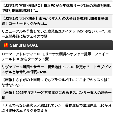
【J2第1節 宮崎×横浜FC】横浜FCが百年構想リーグ3位の宮崎を敵地
で破り開幕戦勝利！“...
【J2第1節 大分×湘南】湘南が5年ぶりの大分戦を勝利し開幕白星発
進！コーナーキックから山...
リニューアルを予告していた鹿児島ユナイテッドの“ゆないくー”、ホ
ーム開幕戦に新フェイスで登...
Samurai GOAL
ローマ、アトレティコDFモリーナの獲得へオファー提示…フェイエ
ノールトDFからターゲット変...
リヴァプール退団のサラー、新天地はトルコに決定か？ トラブゾン
スポルと年俸約30億円の2年...
【画像】さすがの上田綺世でもブラジル相手にここまでのタスクはこ
なせないな…
【画像】2025年度Jリーグ 営業収益に占めるスポンサー収入の割合一
覧
「とんでもない新恋人と結ばれていた」薬物違反で出場停止→20か月
ぶり復帰のムドリクを支える...