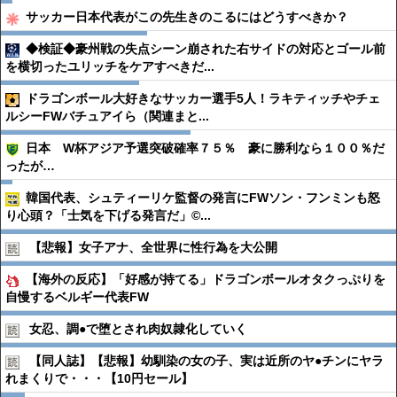
サッカー日本代表がこの先生きのこるにはどうすべきか？
◆検証◆豪州戦の失点シーン崩された右サイドの対応とゴール前
を横切ったユリッチをケアすべきだ...
ドラゴンボール大好きなサッカー選手5人！ラキティッチやチェ
ルシーFWバチュアイら（関連まと...
日本 W杯アジア予選突破確率７５％ 豪に勝利なら１００％だ
ったが…
韓国代表、シュティーリケ監督の発言にFWソン・フンミンも怒
り心頭？「士気を下げる発言だ」©...
【悲報】女子アナ、全世界に性行為を大公開
【海外の反応】「好感が持てる」ドラゴンボールオタクっぷりを
自慢するベルギー代表FW
女忍、調●︎で堕とされ肉奴隷化していく
【同人誌】【悲報】幼馴染の女の子、実は近所のヤ●︎チンにヤラ
れまくりで・・・【10円セール】