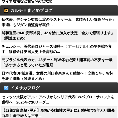
ヴィオ退場など警告5枚で大荒...
カルチョまとめブログ
仏代表、デシャン監督は涙のラストゲーム「素晴らしい冒険だった」
来週にもジダン新監督が就任...
浦和退団のMF安部裕葵、J2今治に加入が決定「全力で頑張ります」
（関連まとめ）
チェルシー、英代表ロジャーズ獲得へ！アーセナルとの争奪戦を制
す 移籍金は英国人史上最高額の...
元ブラジル代表カカ、48チーム制W杯を絶賛！開幕前の不安を一蹴
「多すぎると思っていたが退屈...
日本代表DF板倉滉、女優の川口春奈さんと結婚へ！交際１年、W杯
を終え決断（関連まとめ）
ドメサカブログ
セレッソ大阪がアル・アハリからシリア代表FWパブロ・サバックを
獲得へ 2025年のKリーグ...
【J2第1節 鳥栖×甲府】鳥栖が好相性の甲府に2-0快勝で5年ぶり開幕
白星！田中雄大は古巣...