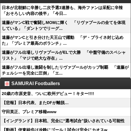
日本が北朝鮮に辛勝し二次予選3連勝も、海外ファンは采配に辛辣
「おそろしい内容の後半」「今日...
遠藤がマンC戦で奮闘しMOMに輝く 「リヴァプールの全てを体現
している」「ダントツでリーグ...
遠藤がマンCと引き分けた天王山で躍動 「デ・ブライネ封じ込め
た」「プレミア最高のボランチ」...
遠藤がフル出場しリヴァプールがELで大勝 「中盤守備のスペシャ
リスト」「マジで絶大な存在」...
遠藤がフル出場し激闘を制したリヴァプールがカップ制覇 「遠藤が
チェルシーを完全に圧倒」「エ...
SAMURAI Footballers
20歳の市原吏音、ついに欧州デビュー！キター!!!!
【悲報】日本代表、またDFが離脱…
守田英正、プレミア移籍www
【イングランド】日本戦、完全に“選考試合”扱いされている可能性
【動画】伊東純也は冷静にゴール！試合は完全にカオスw