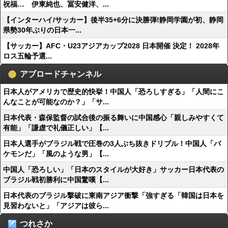
祝福… 伊東純也、冨安健洋、...
【インターハイ/サッカー】後半35+6分に決勝弾!静岡学園が初、静岡
県勢30年ぶりの日本一...
【サッカー】AFC・U23アジアカップ2028 日本開催 決定！ 2028年
ロス五輪予選...
アブロードチャンネル
日本人がアメリカで歴史的快挙！中国人「恐ろしすぎる」「人間にこ
んなことが可能なのか？」「サ...
日本代表・森保監督の試合後の振る舞いに中国感心「親しみやすくて
有能」「謙虚で礼儀正しい」【...
日本人選手がブラジル戦で圧巻の3人ぶち抜きドリブル！中国人「バ
ケモンだ」「風のような男」【...
中国人「恐ろしい」「日本のスタイルが大好き」サッカー日本代表の
ブラジル戦初勝利に中国驚嘆【...
日本代表のブラジル撃破に東南アジア衝撃「強すぎる「韓国は日本を
見習わないと」「アジアは彼ら...
つれさか