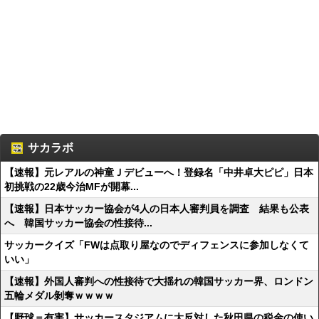
サカラボ
【速報】元レアルの神童Ｊデビューへ！登録名「中井卓大ピピ」日本
初挑戦の22歳今治MFが開幕...
【速報】日本サッカー協会が4人の日本人審判員を調査 結果も公表
へ 韓国サッカー協会の性接待...
サッカークイズ「FWは点取り屋なのでディフェンスに参加しなくて
いい」
【速報】外国人審判への性接待で大揺れの韓国サッカー界、ロンドン
五輪メダル剝奪ｗｗｗｗ
【野球＝有害】サッカースタジアムに大反対した秋田県の税金の使い