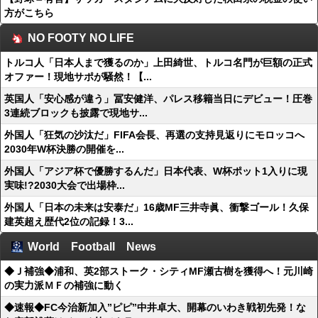
方がこちら
NO FOOTY NO LIFE
トルコ人「日本人まで獲るのか」上田綺世、トルコ名門が巨額の正式
オファー！現地サポが騒然！【...
英国人「安心感が違う」冨安健洋、パレス移籍当日にデビュー！圧巻
3連続ブロックも披露で現地サ...
外国人「狂気の沙汰だ」FIFA会長、再選の支持見返りにモロッコへ
2030年W杯決勝の開催を...
外国人「アジア杯で優勝するんだ」日本代表、W杯ポット1入りに現
実味!?2030大会で出場枠...
外国人「日本の未来は安泰だ」16歳MF三井寺眞、衝撃ゴール！久保
建英超え歴代2位の記録！3...
World Football News
◆Ｊ補強◆浦和、英2部ストーク・シティMF瀬古樹を獲得へ！元川崎
の実力派ＭＦの補強に動く
◆速報◆FC今治新加入”ピピ”中井卓大、開幕のいわき戦初先発！な