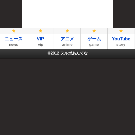
ニュース
VIP
アニメ
ゲーム
YouTube
news
vip
anime
game
story
©2012
ヌルポあんてな