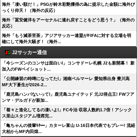
海外「凄い額だ！」PSGが鈴木彩艶獲得の為に提示した金額に海外び
っくり仰天！（海外の反応）
海外「冨安健洋をアーセナルに連れ戻すことをどう思う？」（海外の
反応）
海外「もう滅茶苦茶」アジアサッカー連盟がFIFAに対する立場を明
確にして海外大騒ぎ！（海外...
J2サッカー通信
「今シーズンのコンサは面白い❕」コンサドーレ札幌 J2も新開幕！ 新
加入のFWペイショット...
「公開練習の時噂になってた❕」湘南ベルマーレ 愛知県出身 豊川高
MF大下蒼生が2026-2...
「鹿児島ハンパないって❕」鹿児島ユナイテッド 元J2得点王! FWフア
ンマ・デルガドが新加...
「着々と進化してるの凄いよ❕」FC今治 収容人数約1.7倍！アシック
ス里山スタジアム増席完...
「亀ちゃんの後輩ｷﾀ━」カターレ富山 U-16日本代表でもプレー! 流経
大柏からMF内田煌...