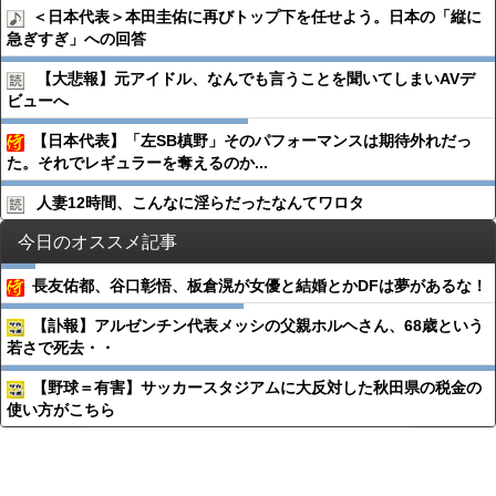
＜日本代表＞本田圭佑に再びトップ下を任せよう。日本の「縦に
急ぎすぎ」への回答
【大悲報】元アイドル、なんでも言うことを聞いてしまいAVデ
ビューへ
【日本代表】「左SB槙野」そのパフォーマンスは期待外れだっ
た。それでレギュラーを奪えるのか...
人妻12時間、こんなに淫らだったなんてワロタ
今日のオススメ記事
長友佑都、谷口彰悟、板倉滉が女優と結婚とかDFは夢があるな！
【訃報】アルゼンチン代表メッシの父親ホルヘさん、68歳という
若さで死去・・
【野球＝有害】サッカースタジアムに大反対した秋田県の税金の
使い方がこちら