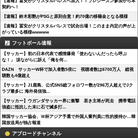
【速報】冨安がクリスタルパレスへ加入！！プレシーズン参加から本
契約へ！
【速報】鈴木彩艶がPSGと原則合意！約70億の移籍金となる模様
【速報】冨安がクリスタルパレスで試合出場！このまま内定の声が上
がっている模様wwwww
フットボール速報
【サッカー】初の日本代表で感情爆発「使わないんだったら呼ぶ
な！」 涙ながらに訴え「俺を何...
DAZN サッカーW杯で加入者数5倍に 視聴者数は6700万人 総視
聴数も4億超え
【サッカー】J1鹿島、公式SNS総フォロワー数が296万人超えでJク
ラブ最多に 海外発信強...
【サッカー】ウガンダサッカー界に衝撃 若き主将が死去 携帯電話
強盗に抵抗した末に石で滅多打...
韓国サッカー協会、Ｗ杯アジア予選で外国人審判員に性的接待か…韓
国放送局が独占報道
アブロードチャンネル