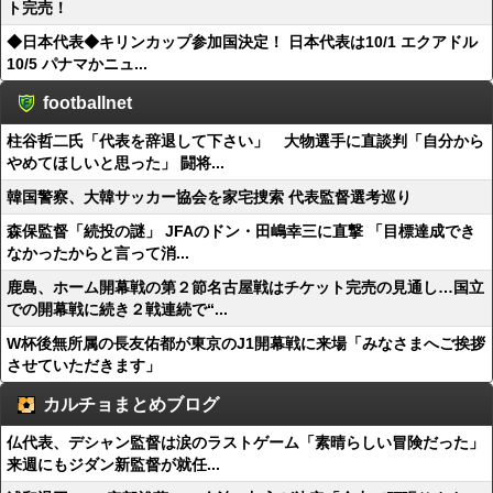
ト完売！
◆日本代表◆キリンカップ参加国決定！ 日本代表は10/1 エクアドル
10/5 パナマかニュ...
footballnet
柱谷哲二氏「代表を辞退して下さい」 大物選手に直談判「自分から
やめてほしいと思った」 闘将...
韓国警察、大韓サッカー協会を家宅捜索 代表監督選考巡り
森保監督「続投の謎」 JFAのドン・田嶋幸三に直撃 「目標達成でき
なかったからと言って消...
鹿島、ホーム開幕戦の第２節名古屋戦はチケット完売の見通し…国立
での開幕戦に続き２戦連続で“...
W杯後無所属の長友佑都が東京のJ1開幕戦に来場「みなさまへご挨拶
させていただきます」
カルチョまとめブログ
仏代表、デシャン監督は涙のラストゲーム「素晴らしい冒険だった」
来週にもジダン新監督が就任...