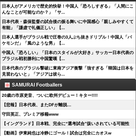
日本人がアメリカで歴史的快挙！中国人「恐ろしすぎる」「人間にこ
んなことが可能なのか？」「サ...
日本代表・森保監督の試合後の振る舞いに中国感心「親しみやすくて
有能」「謙虚で礼儀正しい」【...
日本人選手がブラジル戦で圧巻の3人ぶち抜きドリブル！中国人「バ
ケモンだ」「風のような男」【...
中国人「恐ろしい」「日本のスタイルが大好き」サッカー日本代表の
ブラジル戦初勝利に中国驚嘆【...
日本代表のブラジル撃破に東南アジア衝撃「強すぎる「韓国は日本を
見習わないと」「アジアは彼ら...
SAMURAI Footballers
20歳の市原吏音、ついに欧州デビュー！キター!!!!
【悲報】日本代表、またDFが離脱…
守田英正、プレミア移籍www
【イングランド】日本戦、完全に“選考試合”扱いされている可能性
【動画】伊東純也は冷静にゴール！試合は完全にカオスw