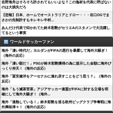
佐野海舟はそろそろ許されてもいいよな？この逸材を代表に呼ばない
のは大損失だろ
【悲報】日本、ホームでオーストラリアとドロー・・・谷口OGでま
さかの先制許すもキレキレ中村...
あんだけ代表で叩かれてた鈴木彩艶がセリエAのスタメンで大活躍し
てるという事実
ワールドサッカーファン
海外「凄い時代だ」ヨルダンがFIFAの悪行を暴露して海外大騒ぎ！
（海外の反応）
海外「凄い額だ！」PSGが鈴木彩艶獲得の為に提示した金額に海外び
っくり仰天！（海外の反応）
海外「冨安健洋をアーセナルに連れ戻すことをどう思う？」（海外の
反応）
海外「もう滅茶苦茶」アジアサッカー連盟がFIFAに対する立場を明
確にして海外大騒ぎ！（海外...
海外「過熱している！」鈴木彩艶を巡る欧州ビッグクラブ争奪戦に海
外興味津々！（海外の反応）