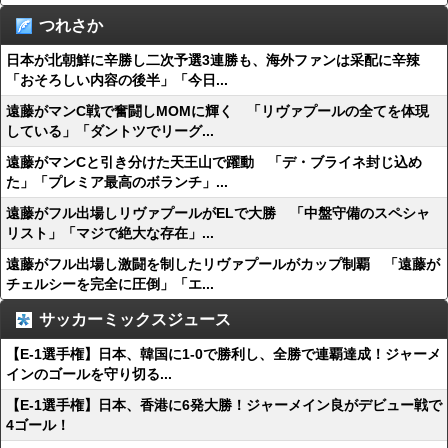
つれさか
日本が北朝鮮に辛勝し二次予選3連勝も、海外ファンは采配に辛辣
「おそろしい内容の後半」「今日...
遠藤がマンC戦で奮闘しMOMに輝く 「リヴァプールの全てを体現
している」「ダントツでリーグ...
遠藤がマンCと引き分けた天王山で躍動 「デ・ブライネ封じ込め
た」「プレミア最高のボランチ」...
遠藤がフル出場しリヴァプールがELで大勝 「中盤守備のスペシャ
リスト」「マジで絶大な存在」...
遠藤がフル出場し激闘を制したリヴァプールがカップ制覇 「遠藤が
チェルシーを完全に圧倒」「エ...
サッカーミックスジュース
【E-1選手権】日本、韓国に1-0で勝利し、全勝で連覇達成！ジャーメ
インのゴールを守り切る...
【E-1選手権】日本、香港に6発大勝！ジャーメイン良がデビュー戦で
4ゴール！