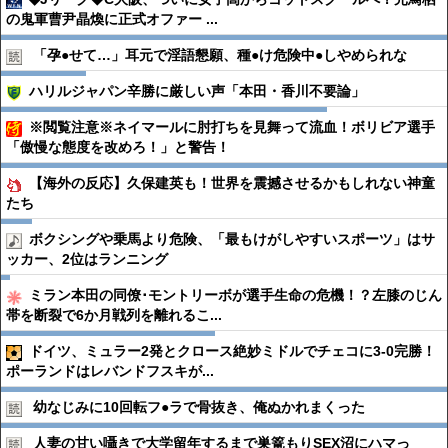
の鬼軍曹尹晶煥に正式オファー ...
「孕●︎せて…」耳元で淫語懇願、種●︎け危険中●︎しやめられな
ハリルジャパン辛勝に厳しい声「本田・香川不要論」
※閲覧注意※ネイマールに肘打ちを見舞って流血！ボリビア選手
「傲慢な態度を改めろ！」と警告！
【海外の反応】久保建英も！世界を震撼させるかもしれない神童
たち
ボクシングや乗馬より危険、「最もけがしやすいスポーツ」はサ
ッカー、2位はランニング
ミラン本田の同僚･モントリーボが選手生命の危機！？左膝のじん
帯を断裂で6か月戦列を離れるこ...
ドイツ、ミュラー2発とクロース絶妙ミドルでチェコに3-0完勝！
ポーランドはレバンドフスキが...
幼なじみに10回転フ●︎ラで骨抜き、俺ぬかれまくった
人妻の甘い囁きで大学留年するまで巣篭もりSEX沼にハマっ