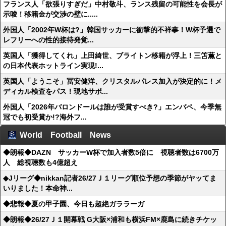
フランス人「欲張りすぎだ」中村敬斗、ランス残留の可能性を会長が
示唆！移籍金が交渉の壁に.....
外国人「2002年W杯は?」韓国サッカーに衝撃的不祥事！W杯予選で
レフリーへの性的接待発覚...
英国人「獲得してくれ」上田綺世、ブライトン移籍が浮上！三笘薫と
の日本代表ホットライン実現!...
英国人「ようこそ」冨安健洋、クリスタルパレス加入が決定的に！メ
ディカル検査をパス！現地サポ...
外国人「2026年バロンドールは誰が受賞すべき?」エンバペ、今季無
冠でも初受賞か!?海外フ...
World Football News
◆朗報◆DAZN サッカーW杯で加入者数5倍に 視聴者数は6700万
人 総視聴数も4億超え
◆Jリーグ◆nikkan記者26/27Ｊ１リーグ順位予想の季節がヤッてま
いりました！本命神...
◆悲報◆夏の甲子園、今日も超絶ガララーガ
◆朗報◆26/27Ｊ１開幕戦 G大阪×浦和も横浜FM×鹿島に続きチケッ