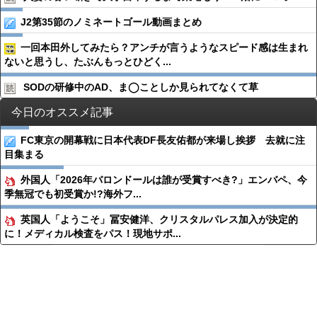
J2第35節のノミネートゴール動画まとめ
一回本田外してみたら？アンチが言うようなスピード感は生まれ
ないと思うし、たぶんもっとひどく...
SODの研修中のAD、ま◯ことしか見られてなくて草
今日のオススメ記事
FC東京の開幕戦に日本代表DF長友佑都が来場し挨拶 去就に注
目集まる
外国人「2026年バロンドールは誰が受賞すべき?」エンバペ、今
季無冠でも初受賞か!?海外フ...
英国人「ようこそ」冨安健洋、クリスタルパレス加入が決定的
に！メディカル検査をパス！現地サポ...