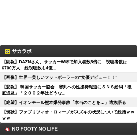
サカラボ
【朗報】DAZNさん、サッカーW杯で加入者数5倍に 視聴者数は
6700万人 総視聴数も4億...
【画像】世界一美しいフットボーラーの“女優デビュー！！”
【悲報】 韓国サッカー協会 審判への性接待報道にＳＮＳ紛糾「徹
底追及」「２００２年はどうな...
【絶望】イオンモール熊本爆発事故「本当のことを…」遺族語る
【現状】ファブリツィオ・ロマーノがスズキの状況について総括ｗｗ
ｗｗ
NO FOOTY NO LIFE