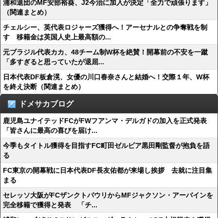
浦和退団のMF安部裕葵、J2今治に加入が決定「全力で頑張ります」
（関連まとめ）
チェルシー、英代表ロジャーズ獲得へ！アーセナルとの争奪戦を制
す 移籍金は英国人史上最高額の...
元ブラジル代表カカ、48チーム制W杯を絶賛！開幕前の不安を一蹴
「多すぎると思っていたが退屈...
日本代表DF板倉滉、女優の川口春奈さんと結婚へ！交際１年、W杯
を終え決断（関連まとめ）
ドメサカブログ
鹿児島ユナイテッドFCがFWフアンマ・デルガドの加入を正式発表
「皆さんに最高の喜びを届け...
今季もタイトル獲得を目指すFC町田ゼルビア黒田剛監督が抱負を語
る
FC東京の開幕戦に日本代表DF長友佑都が来場し挨拶 去就に注目集
まる
セレッソ大阪がFCザンクトパウリからMFジャクソン・アーバインを
完全移籍で獲得と発表 「チ...