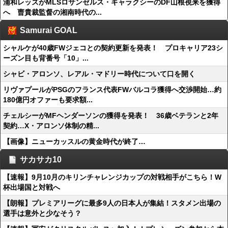
浦和レッズがMLSロサンゼルス・ギャラクシーのDF山根視来を獲得
へ 曺貴裁監督の湘南時代の...
Samurai GOAL
シャルケが40歳FWジェコとの契約更新を発表！ プロキャリア23シ
ーズン目も背番号「10」...
シャビ・アロンソ、レアル・マドリー時代について口を開く
リヴァプールがPSGのフランス代表FWバルコラ獲得へ交渉開始…約
180億円オファーも要求額...
チェルシーがMFヘンダーソンの獲得を発表！ 36歳ベテランと2年
契約…X・アロンソ体制の精...
【画像】ニューカッスルの黄金時代が終了…
サカサカ10
【速報】9月10月のキリンチャレンジカップの対戦相手がこちら！W
杯出場国と対戦へ
【朗報】プレミアリーグに最多9人の日本人が集結！スタメン出場の
選手は意外と少なそう？