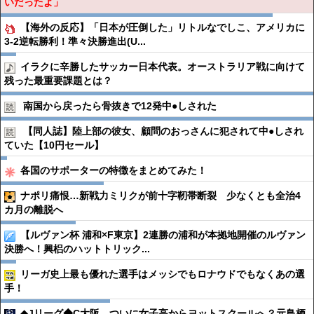
いだったよ」
【海外の反応】「日本が圧倒した」リトルなでしこ、アメリカに
3-2逆転勝利！準々決勝進出(U...
イラクに辛勝したサッカー日本代表。オーストラリア戦に向けて
残った最重要課題とは？
南国から戻ったら骨抜きで12発中●︎しされた
【同人誌】陸上部の彼女、顧問のおっさんに犯されて中●︎しされ
ていた【10円セール】
各国のサポーターの特徴をまとめてみた！
ナポリ痛恨…新戦力ミリクが前十字靭帯断裂 少なくとも全治4
カ月の離脱へ
【ルヴァン杯 浦和×F東京】2連勝の浦和が本拠地開催のルヴァン
決勝へ！興梠のハットトリック...
リーガ史上最も優れた選手はメッシでもロナウドでもなくあの選
手！
◆Jリーグ◆C大阪、ついに女子高からヨットスクールへ？元鳥栖