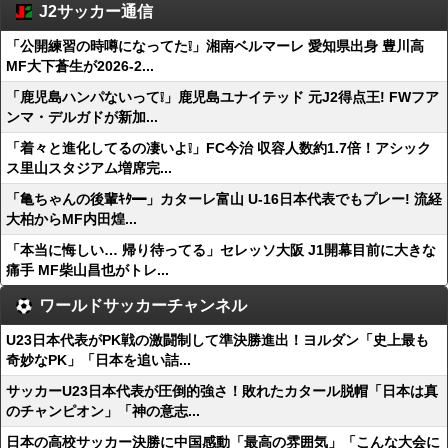
J2サッカー通信
「公開練習の時噂になってた❕」湘南ベルマーレ 愛知県出身 豊川高
MF大下蒼生が2026-2...
「鹿児島ハンパないって❕」鹿児島ユナイテッド 元J2得点王! FWフア
ンマ・デルガドが新加...
「着々と進化してるの凄いよ❕」FC今治 収容人数約1.7倍！アシック
ス里山スタジアム増席完...
「亀ちゃんの後輩ｷﾀ━」カターレ富山 U-16日本代表でもプレー! 流経
大柏からMF内田煌...
「本当に悔しい… 帰り待ってる」セレッソ大阪 J1開幕目前に大きな
痛手 MF柴山昌也がトレ...
ワールドサッカーチャンネル
U23日本代表がPK戦の激闘制して準決勝進出！ヨルダン「史上最も
奇妙なPK」「日本を追い詰...
サッカーU23日本代表が圧倒的強さ！敗れたカタール脱帽「日本は真
のチャンピオン」「神の意志...
日本の高校サッカー決勝に中国感動「最高の雰囲気」「こんな大会に