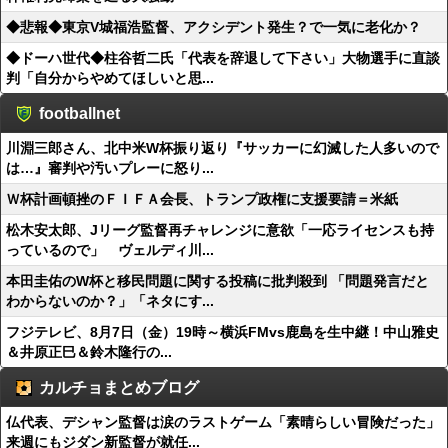
◆悲報◆東京V城福浩監督、アクシデント発生？で一気に老化か？
◆ドーハ世代◆柱谷哲二氏「代表を辞退して下さい」大物選手に直談
判「自分からやめてほしいと思...
footballnet
川淵三郎さん、北中米W杯振り返り『サッカーに幻滅した人多いので
は…』審判や汚いプレーに怒り...
Ｗ杯計画頓挫のＦＩＦＡ会長、トランプ政権に支援要請＝米紙
松木安太郎、Jリーグ監督再チャレンジに意欲「一応ライセンスも持
っているので」 ヴェルディ川...
本田圭佑のW杯と移民問題に関する投稿に批判殺到 「問題発言だと
わからないのか？」「ネタにす...
フジテレビ、8月7日（金）19時～横浜FMvs鹿島を生中継！中山雅史
＆井原正巳＆鈴木隆行の...
カルチョまとめブログ
仏代表、デシャン監督は涙のラストゲーム「素晴らしい冒険だった」
来週にもジダン新監督が就任...