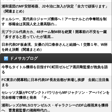
浦和退団のMF安部裕葵、J2今治に加入が決定「全力で頑張ります」
（関連まとめ）
チェルシー、英代表ロジャーズ獲得へ！アーセナルとの争奪戦を制
す 移籍金は英国人史上最高額の...
元ブラジル代表カカ、48チーム制W杯を絶賛！開幕前の不安を一蹴
「多すぎると思っていたが退屈...
日本代表DF板倉滉、女優の川口春奈さんと結婚へ！交際１年、W杯
を終え決断（関連まとめ）
ドメサカブログ
今季もタイトル獲得を目指すFC町田ゼルビア黒田剛監督が抱負を語
る
FC東京の開幕戦に日本代表DF長友佑都が来場し挨拶 去就に注目集
まる
セレッソ大阪がFCザンクトパウリからMFジャクソン・アーバインを
完全移籍で獲得と発表 「チ...
浦和レッズがMLSロサンゼルス・ギャラクシーのDF山根視来を獲得
へ 曺貴裁監督の湘南時代の...