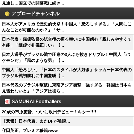
見通し…国立での開幕戦に続き...
アブロードチャンネル
日本人がアメリカで歴史的快挙！中国人「恐ろしすぎる」「人間にこ
んなことが可能なのか？」「サ...
日本代表・森保監督の試合後の振る舞いに中国感心「親しみやすくて
有能」「謙虚で礼儀正しい」【...
日本人選手がブラジル戦で圧巻の3人ぶち抜きドリブル！中国人「バ
ケモンだ」「風のような男」【...
中国人「恐ろしい」「日本のスタイルが大好き」サッカー日本代表の
ブラジル戦初勝利に中国驚嘆【...
日本代表のブラジル撃破に東南アジア衝撃「強すぎる「韓国は日本を
見習わないと」「アジアは彼ら...
SAMURAI Footballers
20歳の市原吏音、ついに欧州デビュー！キター!!!!
【悲報】日本代表、またDFが離脱…
守田英正、プレミア移籍www