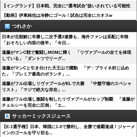
【イングランド】日本戦、完全に“選考試合”扱いされている可能性
【動画】伊東純也は冷静にゴール！試合は完全にカオスw
つれさか
日本が北朝鮮に辛勝し二次予選3連勝も、海外ファンは采配に辛辣
「おそろしい内容の後半」「今日...
遠藤がマンC戦で奮闘しMOMに輝く 「リヴァプールの全てを体現
している」「ダントツでリーグ...
遠藤がマンCと引き分けた天王山で躍動 「デ・ブライネ封じ込め
た」「プレミア最高のボランチ」...
遠藤がフル出場しリヴァプールがELで大勝 「中盤守備のスペシャ
リスト」「マジで絶大な存在」...
遠藤がフル出場し激闘を制したリヴァプールがカップ制覇 「遠藤が
チェルシーを完全に圧倒」「エ...
サッカーミックスジュース
【E-1選手権】日本、韓国に1-0で勝利し、全勝で連覇達成！ジャーメ
インのゴールを守り切る...