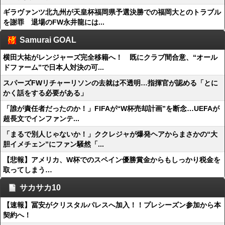
ギラヴァンツ北九州が天皇杯福岡県予選決勝での福岡大とのトラブル
を謝罪 退場のFW永井龍には...
Samurai GOAL
横田大祐がレンジャーズ完全移籍へ！ 既にクラブ間合意、“オール
ドファーム”で日本人対決の可...
スパーズFWリチャーリソンの去就は不透明…指揮官が認める「とに
かく話をする必要がある」
「誰が責任者だったのか！」FIFAが“W杯売却計画”を断念…UEFAが
超長文でインファンテ...
「まるで別人じゃないか！」ククレジャが爆発ヘアからまさかの“大
胆イメチェン”にファン騒然「...
【悲報】アメリカ、W杯でのスペイン優勝賞金からもしっかり税金を
取ってしまう…
サカサカ10
【速報】冨安がクリスタルパレスへ加入！！プレシーズン参加から本
契約へ！