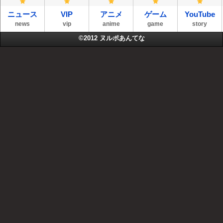
ニュース
VIP
アニメ
ゲーム
YouTube
news
vip
anime
game
story
©2012
ヌルポあんてな