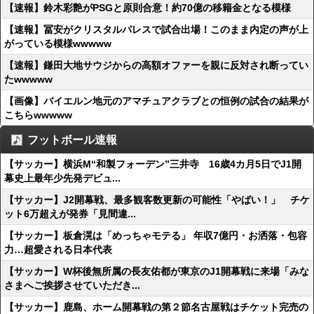
【速報】鈴木彩艶がPSGと原則合意！約70億の移籍金となる模様
【速報】冨安がクリスタルパレスで試合出場！このまま内定の声が上
がっている模様wwwww
【速報】鎌田大地サウジからの高額オファーを親に反対され断ってい
たwwwww
【画像】バイエルン地元のアマチュアクラブとの恒例の試合の結果が
こちらwwwww
フットボール速報
【サッカー】横浜M“和製フォーデン”三井寺 16歳4カ月5日でJ1開
幕史上最年少先発デビュ...
【サッカー】J2開幕戦、最多観客数更新の可能性「やばい！」 チケ
ット6万超えが発券「見間違...
【サッカー】板倉滉は「めっちゃモテる」 年収7億円・お洒落・包容
力…超愛される日本代表
【サッカー】W杯後無所属の長友佑都が東京のJ1開幕戦に来場「みな
さまへご挨拶させていただき...
【サッカー】鹿島、ホーム開幕戦の第２節名古屋戦はチケット完売の