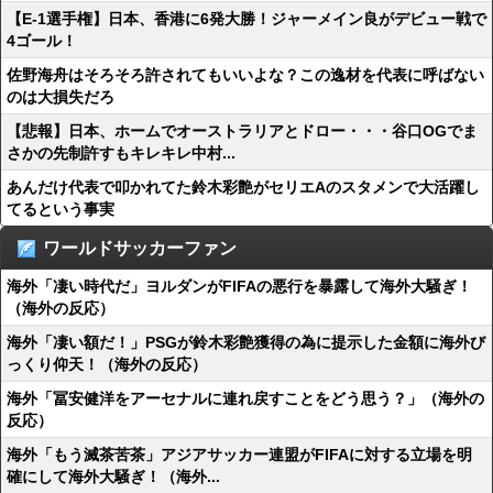
【E-1選手権】日本、香港に6発大勝！ジャーメイン良がデビュー戦で
4ゴール！
佐野海舟はそろそろ許されてもいいよな？この逸材を代表に呼ばない
のは大損失だろ
【悲報】日本、ホームでオーストラリアとドロー・・・谷口OGでま
さかの先制許すもキレキレ中村...
あんだけ代表で叩かれてた鈴木彩艶がセリエAのスタメンで大活躍し
てるという事実
ワールドサッカーファン
海外「凄い時代だ」ヨルダンがFIFAの悪行を暴露して海外大騒ぎ！
（海外の反応）
海外「凄い額だ！」PSGが鈴木彩艶獲得の為に提示した金額に海外び
っくり仰天！（海外の反応）
海外「冨安健洋をアーセナルに連れ戻すことをどう思う？」（海外の
反応）
海外「もう滅茶苦茶」アジアサッカー連盟がFIFAに対する立場を明
確にして海外大騒ぎ！（海外...