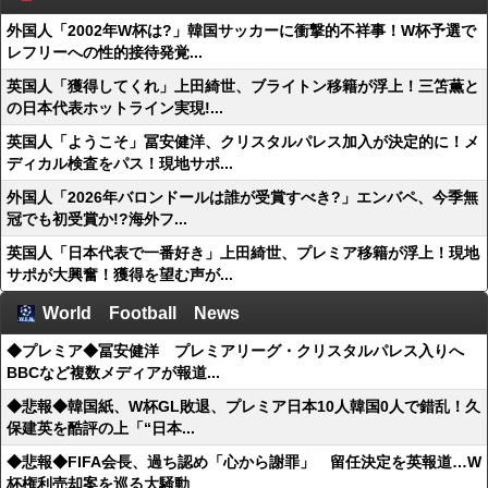
外国人「2002年W杯は?」韓国サッカーに衝撃的不祥事！W杯予選で
レフリーへの性的接待発覚...
英国人「獲得してくれ」上田綺世、ブライトン移籍が浮上！三笘薫と
の日本代表ホットライン実現!...
英国人「ようこそ」冨安健洋、クリスタルパレス加入が決定的に！メ
ディカル検査をパス！現地サポ...
外国人「2026年バロンドールは誰が受賞すべき?」エンバペ、今季無
冠でも初受賞か!?海外フ...
英国人「日本代表で一番好き」上田綺世、プレミア移籍が浮上！現地
サポが大興奮！獲得を望む声が...
World Football News
◆プレミア◆冨安健洋 プレミアリーグ・クリスタルパレス入りへ
BBCなど複数メディアが報道...
◆悲報◆韓国紙、W杯GL敗退、プレミア日本10人韓国0人で錯乱！久
保建英を酷評の上「“日本...
◆悲報◆FIFA会長、過ち認め「心から謝罪」 留任決定を英報道…W
杯権利売却案を巡る大騒動