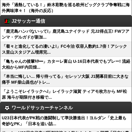
海外「過熱している！」鈴木彩艶を巡る欧州ビッグクラブ争奪戦に海
外興味津々！（海外の反応）
J2サッカー通信
「鹿児島ハンパないって❕」鹿児島ユナイテッド 元J2得点王! FWフア
ンマ・デルガドが新加...
「着々と進化してるの凄いよ❕」FC今治 収容人数約1.7倍！アシック
ス里山スタジアム増席完...
「亀ちゃんの後輩ｷﾀ━」カターレ富山 U-16日本代表でもプレー! 流経
大柏からMF内田煌...
「本当に悔しい… 帰り待ってる」セレッソ大阪 J1開幕目前に大きな
痛手 MF柴山昌也がトレ...
「ようこそレイラックへ❕」レイラック滋賀 ティアモ枚方から MF松
原 海斗が期限付き移籍で...
ワールドサッカーチャンネル
U23日本代表がPK戦の激闘制して準決勝進出！ヨルダン「史上最も
奇妙なPK」「日本を追い詰...