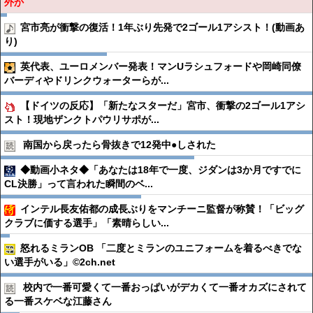
外か
宮市亮が衝撃の復活！1年ぶり先発で2ゴール1アシスト！(動画あ
り)
英代表、ユーロメンバー発表！マンUラシュフォードや岡崎同僚
バーディやドリンクウォーターらが...
【ドイツの反応】「新たなスターだ」宮市、衝撃の2ゴール1アシ
スト！現地ザンクトパウリサポが...
南国から戻ったら骨抜きで12発中●︎しされた
◆動画小ネタ◆「あなたは18年で一度、ジダンは3か月ですでに
CL決勝」って言われた瞬間のベ...
インテル長友佑都の成長ぶりをマンチーニ監督が称賛！「ビッグ
クラブに価する選手」「素晴らしい...
怒れるミランOB 「二度とミランのユニフォームを着るべきでな
い選手がいる」©2ch.net
校内で一番可愛くて一番おっぱいがデカくて一番オカズにされて
る一番スケベな江藤さん