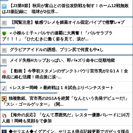
【J3第9節】秋田が富山との首位攻防戦を制す！ホーム12戦無敗
はJ3新記録に 琉球が2位浮...
【閲覧注意】敏感ワレメを媚薬オイル固定バイブで痙攣レ●︎プ
＜小柳ルミ子＞バルサの連覇に大興奮！「バルサラブラ
ブ！！！」「ひたむきに働く姿を見て、涙が...
グラビアアイドルの誘惑、プリン尻で何度も中●︎し
メイド失格Hカップおっぱい、即パ●︎ズリ命令に従順地獄
【 動画 】今季初スタメンのザンクトパウリ宮市亮が2Ｇ1Ａ！全
得点に絡む活躍！得点後に涙･...
＜レスター岡崎 ＞最終戦は１８試合ぶりベンチスタート
独複数紙、宮市亮の2G1Aを絶賛「なんという先発デビューだ!」
「スシ・ゴールゲッター」（関...
【海外の反応】「なんて雰囲気だ」レスター優勝パレードに10万
人超！岡崎も笑顔をで参加
◆セリエＡ◆イグアイン、セリエＡ得点記録更新でガゼッタ採点