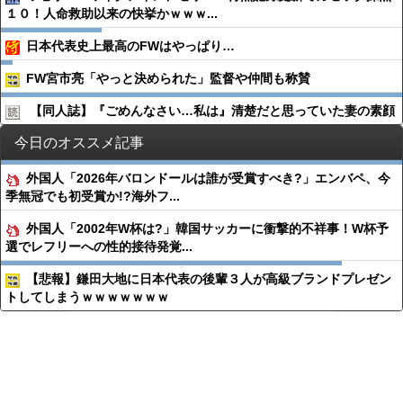
１０！人命救助以来の快挙かｗｗｗ...
日本代表史上最高のFWはやっぱり…
FW宮市亮「やっと決められた」監督や仲間も称賛
【同人誌】『ごめんなさい…私は』清楚だと思っていた妻の素顔
今日のオススメ記事
外国人「2026年バロンドールは誰が受賞すべき?」エンバペ、今
季無冠でも初受賞か!?海外フ...
外国人「2002年W杯は?」韓国サッカーに衝撃的不祥事！W杯予
選でレフリーへの性的接待発覚...
【悲報】鎌田大地に日本代表の後輩３人が高級ブランドプレゼン
トしてしまうｗｗｗｗｗｗｗ