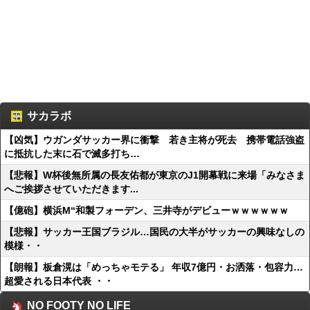
サカラボ
【凶気】ウガンダサッカー界に衝撃 若き主将が死去 携帯電話強盗
に抵抗した末に石で滅多打ち…
【悲報】W杯後無所属の長友佑都が東京のJ1開幕戦に来場「みなさま
へご挨拶させていただきます...
【億砲】横浜M“和製フォーデン、三井寺がデビューｗｗｗｗｗｗ
【悲報】サッカー王国ブラジル…国民の大半がサッカーの興味なしの
模様・・
【朗報】板倉滉は「めっちゃモテる」 年収7億円・お洒落・包容力…
超愛される日本代表 ・・
NO FOOTY NO LIFE