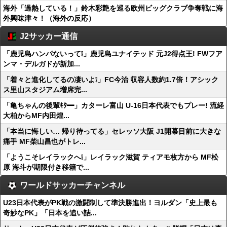
海外「過熱している！」鈴木彩艶を巡る欧州ビッグクラブ争奪戦に海
外興味津々！（海外の反応）
J2サッカー通信
「鹿児島ハンパないって❕」鹿児島ユナイテッド 元J2得点王! FWフア
ンマ・デルガドが新加...
「着々と進化してるの凄いよ❕」FC今治 収容人数約1.7倍！アシック
ス里山スタジアム増席完...
「亀ちゃんの後輩ｷﾀ━」カターレ富山 U-16日本代表でもプレー! 流経
大柏からMF内田煌...
「本当に悔しい… 帰り待ってる」セレッソ大阪 J1開幕目前に大きな
痛手 MF柴山昌也がトレ...
「ようこそレイラックへ❕」レイラック滋賀 ティアモ枚方から MF松
原 海斗が期限付き移籍で...
ワールドサッカーチャンネル
U23日本代表がPK戦の激闘制して準決勝進出！ヨルダン「史上最も
奇妙なPK」「日本を追い詰...