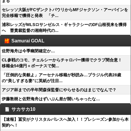
まる
セレッソ大阪がFCザンクトパウリからMFジャクソン・アーバインを
完全移籍で獲得と発表 「チ...
浦和レッズがMLSロサンゼルス・ギャラクシーのDF山根視来を獲得
へ 曺貴裁監督の湘南時代の...
Samurai GOAL
佐野海舟は今季幽閉確定か…
CL参戦のコモ、チェルシーからチャロバー獲得でクラブ間合意！
移籍金54億円＋ボーナスで契...
「圧倒的な美貌よ」アーセナル移籍が秒読み…ブラジル代表28歳
の“美しすぎる妻”に英紙が注目...
アジア杯までの半年間森保監督にやらせるのはまじでなんで？
伊藤敦樹と佐野海舟はずいぶん差が開いちゃったな…
サカサカ10
【速報】冨安がクリスタルパレスへ加入！！プレシーズン参加から本
契約へ！