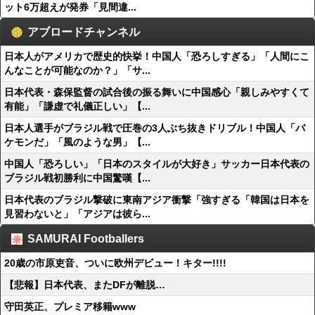
ット6万超えが発券「見間違...
アブロードチャンネル
日本人がアメリカで歴史的快挙！中国人「恐ろしすぎる」「人間にこ
んなことが可能なのか？」「サ...
日本代表・森保監督の試合後の振る舞いに中国感心「親しみやすくて
有能」「謙虚で礼儀正しい」【...
日本人選手がブラジル戦で圧巻の3人ぶち抜きドリブル！中国人「バ
ケモンだ」「風のような男」【...
中国人「恐ろしい」「日本のスタイルが大好き」サッカー日本代表の
ブラジル戦初勝利に中国驚嘆【...
日本代表のブラジル撃破に東南アジア衝撃「強すぎる「韓国は日本を
見習わないと」「アジアは彼ら...
SAMURAI Footballers
20歳の市原吏音、ついに欧州デビュー！キター!!!!
【悲報】日本代表、またDFが離脱…
守田英正、プレミア移籍www