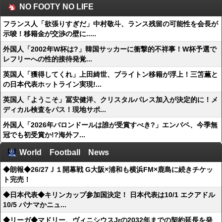
NO FOOTY NO LIFE
フランス人「欲張りすぎだ」中村敬斗、ランス残留の可能性を会長が
示唆！移籍金が交渉の壁に.....
外国人「2002年W杯は?」韓国サッカーに衝撃的不祥事！W杯予選で
レフリーへの性的接待発覚...
英国人「獲得してくれ」上田綺世、ブライトン移籍が浮上！三笘薫と
の日本代表ホットライン実現!...
英国人「ようこそ」冨安健洋、クリスタルパレス加入が決定的に！メ
ディカル検査をパス！現地サポ...
外国人「2026年バロンドールは誰が受賞すべき?」エンバペ、今季無
冠でも初受賞か!?海外フ...
World Football News
◆朗報◆26/27Ｊ１開幕戦 G大阪×浦和も横浜FM×鹿島に続きチケッ
ト完売！
◆日本代表◆キリンカップ参加国決定！ 日本代表は10/1 エクアドル
10/5 パナマかニュ...
◆リーガ◆マドリー、ヴィニシウスJrの2032年までの契約延長を発