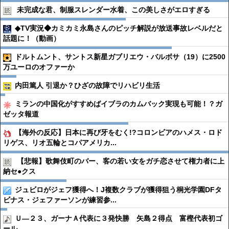
未完成な君、制服スレンダー水着、この美しさがエロすぎる
◆TV実況◆カミカミ永島さんのピッチ解説が放送事故レベルだと
話題に！（動画）
ドルトムント、サントス新星ガブリエウ・バルボサ（19）に2500
万ユーロのオファーか
内田篤人 引退か？ひざの故障でリハビリ生活
ミランの中国化がすすめばイブラのカムバック実現も可能！？ガ
ゼッタ報道
【海外の反応】日本に再び牙をむく!?コロンビアのハメス・ロド
リゲス、リオ五輪とコパアメリカ...
【悲報】歌舞伎町のバー、客の若い女をガチ恋させて権力者に上
納セ●︎クス
ジュビロがジェフ獲得へ！J複数クラブが獲得狙う桐光学園DFタ
ビナス・ジェファーソンが練習参...
Ｕ―２３、ガーナＡ代表に３発快勝 矢島２得点 富樫代表初ゴ
ール