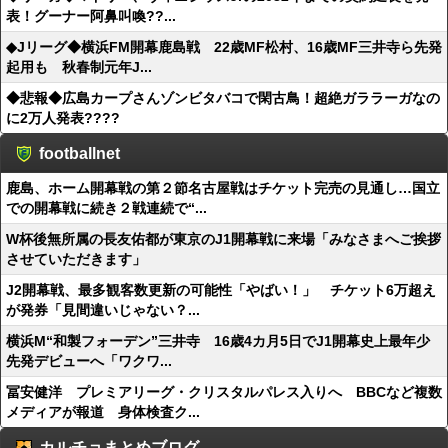
表！グーナー阿鼻叫喚??...
◆Jリーグ◆横浜FM開幕鹿島戦 22歳MF松村、16歳MF三井寺ら先発
起用も 秋春制元年J...
◆悲報◆広島カープさんゾンビタバコで閑古鳥！超絶ガララーガなの
に2万人発表????
footballnet
鹿島、ホーム開幕戦の第２節名古屋戦はチケット完売の見通し…国立
での開幕戦に続き２戦連続で“...
W杯後無所属の長友佑都が東京のJ1開幕戦に来場「みなさまへご挨拶
させていただきます」
J2開幕戦、最多観客数更新の可能性「やばい！」 チケット6万超え
が発券「見間違いじゃない？...
横浜M“和製フォーデン”三井寺 16歳4カ月5日でJ1開幕史上最年少
先発デビューへ「ワクワ...
冨安健洋 プレミアリーグ・クリスタルパレス入りへ BBCなど複数
メディアが報道 身体検査ク...
カルチョまとめブログ