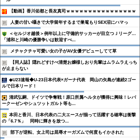
【動画】香川佑都と長友真司ｗｗｗｗｗｗｗｗｗｗｗｗｗｗｗｗ
人妻の甘い囁きで大学留年するまで巣篭もりSEX沼にハマっ
＜セルジオ越後＞例年以上に守備的サッカーが目立つＪリーグ…
「浦和と川崎の優勝争いは歓迎すべ...
メチャクチャ可愛い女の子がAV女優デビューしてて草
【同人誌】隠れどすけべ清楚お嬢様しおり先輩はムラムラえっち
が止まらない
◆U23速報◆U-23日本代表×ガーナ代表 岡山の矢島が連続2ゴー
ルで日本リード！
清武弘嗣、ドイツで争奪戦！原口所属ヘルタが獲得に興味！レバ
ークーゼンやシュツットガルト等も...
本田と香川、日本代表の二大エースが揃って活躍する確率は衝撃
の「6.7％」 同時に輝きを放つ...
部下が逆転、女上司は屈辱オーガズムで何度もイかされた