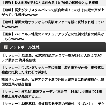
【速報】鈴木彩艶がPSGと原則合意！約70億の移籍金となる模様
【速報】冨安がクリスタルパレスで試合出場！このまま内定の声が上
がっている模様wwwww
【速報】鎌田大地サウジからの高額オファーを親に反対され断ってい
たwwwww
【画像】バイエルン地元のアマチュアクラブとの恒例の試合の結果が
こちらwwwww
フットボール速報
【サッカー】J1鹿島、公式SNS総フォロワー数が296万人超えでJク
ラブ最多に 海外発信強...
【サッカー】ウガンダサッカー界に衝撃 若き主将が死去 携帯電話
強盗に抵抗した末に石で滅多打...
韓国サッカー協会、Ｗ杯アジア予選で外国人審判員に性的接待か…韓
国放送局が独占報道
【サッカー】横浜M“和製フォーデン”三井寺 16歳4カ月5日でJ1開
幕史上最年少先発デビュ...
【サッカー】J2開幕戦、最多観客数更新の可能性「やばい！」 チケ