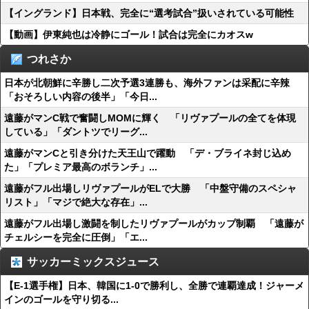
【イングランド】日本戦、完全に“選考試合”扱いされている可能性
【動画】伊東純也は冷静にゴール！試合は完全にカオスw
つれさか
日本が北朝鮮に辛勝し二次予選3連勝も、海外ファンは采配に辛辣
「おそろしい内容の後半」「今日...
遠藤がマンC戦で奮闘しMOMに輝く 「リヴァプールの全てを体現
している」「ダントツでリーグ...
遠藤がマンCと引き分けた天王山で躍動 「デ・ブライネ封じ込め
た」「プレミア最高のボランチ」...
遠藤がフル出場しリヴァプールがELで大勝 「中盤守備のスペシャ
リスト」「マジで絶大な存在」...
遠藤がフル出場し激闘を制したリヴァプールがカップ制覇 「遠藤が
チェルシーを完全に圧倒」「エ...
サッカーミックスジュース
【E-1選手権】日本、韓国に1-0で勝利し、全勝で連覇達成！ジャーメ
インのゴールを守り切る...