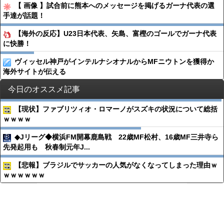
【 画像 】試合前に熊本へのメッセージを掲げるガーナ代表の選
手達が話題！
【海外の反応】U23日本代表、矢島、富樫のゴールでガーナ代表
に快勝！
ヴィッセル神戸がインテルナシオナルからMFニウトンを獲得か
海外サイトが伝える
今日のオススメ記事
【現状】ファブリツィオ・ロマーノがスズキの状況について総括
ｗｗｗｗ
◆Jリーグ◆横浜FM開幕鹿島戦 22歳MF松村、16歳MF三井寺ら
先発起用も 秋春制元年J...
【悲報】ブラジルでサッカーの人気がなくなってしまった理由ｗ
ｗｗｗｗｗｗ