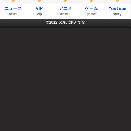
ニュース
VIP
アニメ
ゲーム
YouTube
news
vip
anime
game
story
©2012
ヌルポあんてな