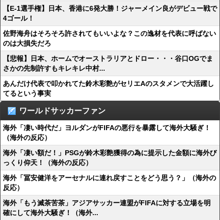
【E-1選手権】日本、香港に6発大勝！ジャーメイン良がデビュー戦で
4ゴール！
佐野海舟はそろそろ許されてもいいよな？この逸材を代表に呼ばない
のは大損失だろ
【悲報】日本、ホームでオーストラリアとドロー・・・谷口OGでま
さかの先制許すもキレキレ中村...
あんだけ代表で叩かれてた鈴木彩艶がセリエAのスタメンで大活躍し
てるという事実
ワールドサッカーファン
海外「凄い時代だ」ヨルダンがFIFAの悪行を暴露して海外大騒ぎ！
（海外の反応）
海外「凄い額だ！」PSGが鈴木彩艶獲得の為に提示した金額に海外び
っくり仰天！（海外の反応）
海外「冨安健洋をアーセナルに連れ戻すことをどう思う？」（海外の
反応）
海外「もう滅茶苦茶」アジアサッカー連盟がFIFAに対する立場を明
確にして海外大騒ぎ！（海外...