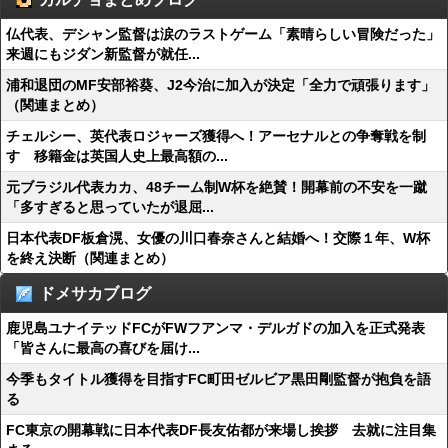
仏代表、デシャン監督は涙のラストゲーム「素晴らしい冒険だった」
来週にもジダン新監督が就任...
浦和退団のMF安部裕葵、J2今治に加入が決定「全力で頑張ります」
（関連まとめ）
チェルシー、英代表ロジャーズ獲得へ！アーセナルとの争奪戦を制
す 移籍金は英国人史上最高額の...
元ブラジル代表カカ、48チーム制W杯を絶賛！開幕前の不安を一蹴
「多すぎると思っていたが退屈...
日本代表DF板倉滉、女優の川口春奈さんと結婚へ！交際１年、W杯
を終え決断（関連まとめ）
ドメサカブログ
鹿児島ユナイテッドFCがFWフアンマ・デルガドの加入を正式発表
「皆さんに最高の喜びを届け...
今季もタイトル獲得を目指すFC町田ゼルビア黒田剛監督が抱負を語
る
FC東京の開幕戦に日本代表DF長友佑都が来場し挨拶 去就に注目集