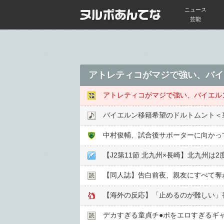
ニュース
芸能
アトレティコがマジで強い、バイ
アトレティコがマジで強い、バイエル
バイエルン移籍希望のドルトムント＜
中村俊輔、試合後サポーターに向かっ
【J2第11節 北九州×長崎】北九州
【同人誌】告白前夜、親友にすべて奪
【海外の反応】「止めるのが難しい」
デカすぎる童貞チ●︎ポをエロすぎるギ