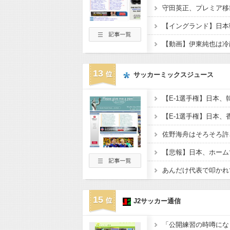
守田英正、プレミア移
【動画】伊東純也は冷
13
サッカーミックスジュース
15
J2サッカー通信