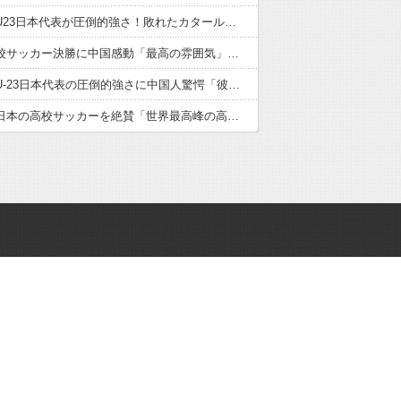
サッカーU23日本代表が圧倒的強さ！敗れたカタール脱帽「日本は真のチャンピオン」「神の意志により我々は立ち上がる」【海外の反応】
日本の高校サッカー決勝に中国感動「最高の雰囲気」「こんな大会に出場したかった」【海外の反応】
サッカーU-23日本代表の圧倒的強さに中国人驚愕「彼らにアジアは狭すぎる」【海外の反応】
中国人が日本の高校サッカーを絶賛「世界最高峰の高校大会」「中国スーパーリーグと同レベル」【海外の反応】