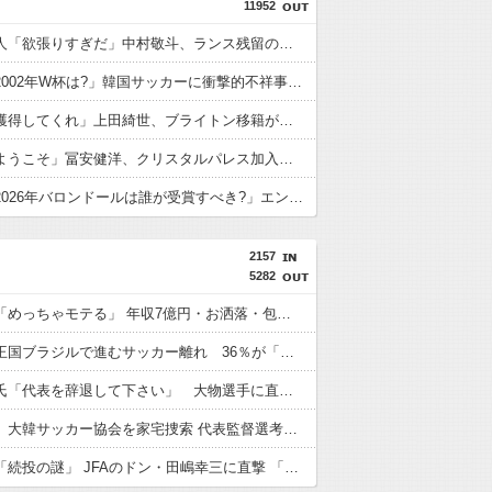
11952
フランス人「欲張りすぎだ」中村敬斗、ランス残留の可能性を会長が示唆！移籍金が交渉の壁に..現地サポの本音がこれ！【海外の反応】
外国人「2002年W杯は?」韓国サッカーに衝撃的不祥事！W杯予選でレフリーへの性的接待発覚！海外騒然！【海外の反応】
英国人「獲得してくれ」上田綺世、ブライトン移籍が浮上！三笘薫との日本代表ホットライン実現!?現地サポ大興奮！「勘弁してくれ」と危惧される懸念点とは!?【海外の反応】
英国人「ようこそ」冨安健洋、クリスタルパレス加入が決定的に！メディカル検査をパス！現地サポが歓迎！アーセナルファンも祝福！【海外の反応】
外国人「2026年バロンドールは誰が受賞すべき?」エンバペ、今季無冠でも初受賞か!?海外ファンが考える本命とは!?【海外の反応】
2157
5282
板倉滉は「めっちゃモテる」 年収7億円・お洒落・包容力…超愛される日本代表
サッカー王国ブラジルで進むサッカー離れ 36％が「関心なし」
柱谷哲二氏「代表を辞退して下さい」 大物選手に直談判「自分からやめてほしいと思った」 闘将と呼ばれた主将時代
韓国警察、大韓サッカー協会を家宅捜索 代表監督選考巡り
森保監督「続投の謎」 JFAのドン・田嶋幸三に直撃 「目標達成できなかったからと言って消す必要は無い」 守田英正にも言及