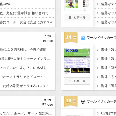
籍www
【イングランド】日本戦、完全に“選考試合”扱いされている可能性
静にゴール！試合は完全にカオスw
57
14
ワールドサッカー
56
【E-1選手権】日本、韓国に1-0で勝利し、全勝で連覇達成！ジャーメインのゴールを守り切る！
【E-1選手権】日本、香港に6発大勝！ジャーメイン良がデビュー戦で4ゴール！
佐野海舟はそろそろ許されてもいいよな？この逸材を代表に呼ばないのは大損失だろ
【悲報】日本、ホームでオーストラリアとドロー・・・谷口OGでまさかの先制許すもキレキレ中村が同点弾演出でかろうじて勝ち点1
あんだけ代表で叩かれてた鈴木彩艶がセリエAのスタメンで大活躍してるという事実
9
16
ワールドサッカー
112
「公開練習の時噂になってた❕」湘南ベルマーレ 愛知県出身 豊川高MF大下蒼生が2026-27シーズンに新加入内定したと発表‼「チームの目標であるJ1昇格 J2優勝に貢献」