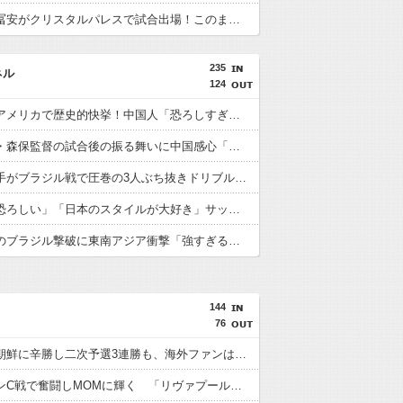
【速報】冨安がクリスタルパレスで試合出場！このまま内定の声が上がっている模様wwwww
235
ネル
124
日本人がアメリカで歴史的快挙！中国人「恐ろしすぎる」「人間にこんなことが可能なのか？」「サッカーで例えるなら…」【海外の反応】
日本代表・森保監督の試合後の振る舞いに中国感心「親しみやすくて有能」「謙虚で礼儀正しい」【海外の反応】
日本人選手がブラジル戦で圧巻の3人ぶち抜きドリブル！中国人「バケモンだ」「風のような男」【海外の反応】
中国人「恐ろしい」「日本のスタイルが大好き」サッカー日本代表のブラジル戦初勝利に中国驚嘆【海外の反応】
日本代表のブラジル撃破に東南アジア衝撃「強すぎる「韓国は日本を見習わないと」「アジアは彼らにとって狭すぎる」【海外の反応】
144
76
日本が北朝鮮に辛勝し二次予選3連勝も、海外ファンは采配に辛辣「おそろしい内容の後半」「今日の森保はチキン」
遠藤がマンC戦で奮闘しMOMに輝く 「リヴァプールの全てを体現している」「ダントツでリーグ最高のボランチ」