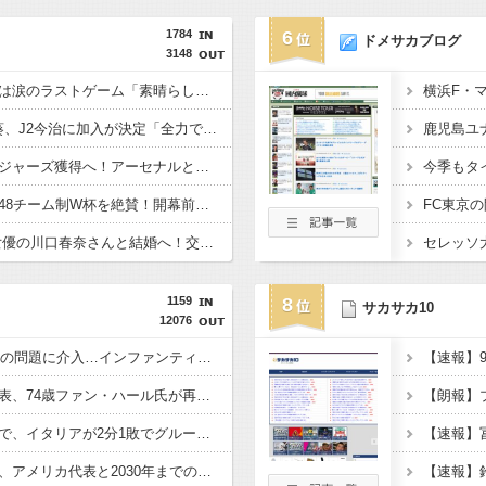
1784
6
ドメサカブログ
3148
仏代表、デシャン監督は涙のラストゲーム「素晴らしい冒険だった」 来週にもジダン新監督が就任へ
浦和退団のMF安部裕葵、J2今治に加入が決定「全力で頑張ります」（関連まとめ）
チェルシー、英代表ロジャーズ獲得へ！アーセナルとの争奪戦を制す 移籍金は英国人史上最高額の1億1700万ポンド（約256億円）
元ブラジル代表カカ、48チーム制W杯を絶賛！開幕前の不安を一蹴「多すぎると思っていたが退屈な試合は一つもなかった」
日本代表DF板倉滉、女優の川口春奈さんと結婚へ！交際１年、W杯を終え決断（関連まとめ）
1159
8
サカサカ10
12076
仏大統領がFIFAの一連の問題に介入…インファンティーノ会長に反対の意を明確に表明
後任難航のオランダ代表、74歳ファン・ハール氏が再登板に意欲か…4度目の就任へ協会からの要請待ち
ウイイレ2020のEUROで、イタリアが2分1敗でグループステージ敗退したんだがｗｗ
ポチェッティーノ監督、アメリカ代表と2030年までの契約延長！ 北中米W杯ベスト16経て長期政権へ