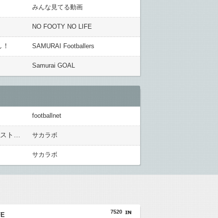
みんな見てる動画
NO FOOTY NO LIFE
し！
SAMURAI Footballers
Samurai GOAL
footballnet
【悲報】初の日本代表で感情爆発「使わないんだったら呼ぶな！」 涙ながらに訴え「俺を何で選んだんだ？」ストライカーの意地・・
サカラボ
サカラボ
7520
FE