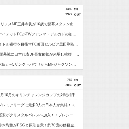
1489
3977
横浜F・マリノスMF三井寺眞が16歳で開幕スタメン出場し最年少記録更新 さらにデビュー戦でいきなりゴール
鹿児島ユナイテッドFCがFWフアンマ・デルガドの加入を正式発表 「皆さんに最高の喜びを届けられるよう頑張ります！」
今季もタイトル獲得を目指すFC町田ゼルビア黒田剛監督が抱負を語る
FC東京の開幕戦に日本代表DF長友佑都が来場し挨拶 去就に注目集まる
セレッソ大阪がFCザンクトパウリからMFジャクソン・アーバインを完全移籍で獲得と発表 「チームがさらに良くなる手助けをしたいと思っています」
759
2856
【速報】9月10月のキリンチャレンジカップの対戦相手がこちら！W杯出場国と対戦へ
【朗報】プレミアリーグに最多9人の日本人が集結！スタメン出場の選手は意外と少なそう？
【速報】冨安がクリスタルパレスへ加入！！プレシーズン参加から本契約へ！
【速報】鈴木彩艶がPSGと原則合意！約70億の移籍金となる模様