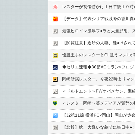
レスターが初優勝かけ１日午後１０時
【データ】代表シリア戦以降の香川真
最強ヒロイン濃厚フ●︎ラと大量顔射、
【閲覧注意】近所の人妻、種●︎けされ
優勝王手のレスターとCL狙うマンU
◆セリエ速報◆36節ACミラン×フロ
＜レスター岡崎＞英メディアが賛辞の嵐
【J2第11節 横浜FC×岡山】岡山が
【悲報】嫁、大嫌いな義父に毎日中●︎