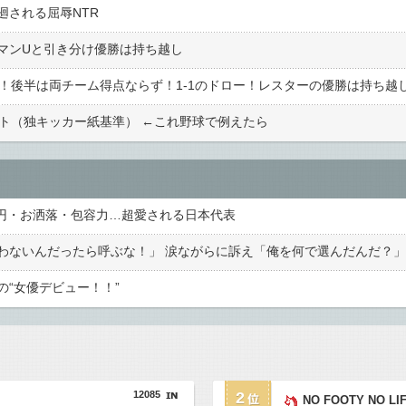
廻される屈辱NTR
マンUと引き分け優勝は持ち越し
了！後半は両チーム得点ならず！1-1のドロー！レスターの優勝は持ち越
スト（独キッカー紙基準） ←これ野球で例えたら
億円・お洒落・包容力…超愛される日本代表
“女優デビュー！！”
12085
2
NO FOOTY NO LI