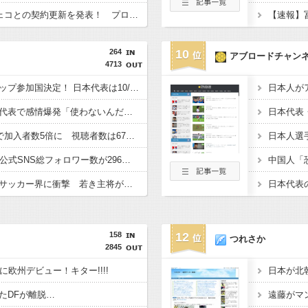
シャルケが40歳FWジェコとの契約更新を発表！ プロキャリア23シーズン目も背番号「10」を着用
264
10
アブロードチャン
4713
【サッカー】キリンカップ参加国決定！ 日本代表は10/1 エクアドル（TBS）10/5 パナマかニュージーランド（テレ朝）と対戦
【サッカー】初の日本代表で感情爆発「使わないんだったら呼ぶな！」 涙ながらに訴え「俺を何で選んだんだ？」ストライカーの意地
DAZN サッカーW杯で加入者数5倍に 視聴者数は6700万人 総視聴数も4億超え
【サッカー】J1鹿島、公式SNS総フォロワー数が296万人超えでJクラブ最多に 海外発信強化が結実
【サッカー】ウガンダサッカー界に衝撃 若き主将が死去 携帯電話強盗に抵抗した末に石で滅多打ち… 国民が怒り「リーダーを失った」
158
12
つれさか
2845
に欧州デビュー！キター!!!!
たDFが離脱…