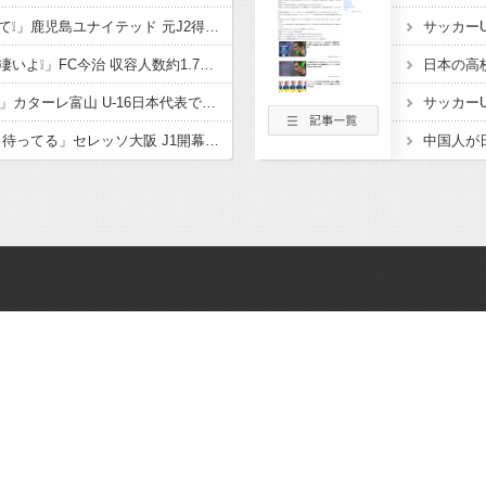
「鹿児島ハンパないって❕」鹿児島ユナイテッド 元J2得点王! FWフアンマ・デルガドが新加入することを発表‼大宮、福岡でもプレーし 2度の長崎J1昇格に貢献「皆さんに最高の喜びを」
「着々と進化してるの凄いよ❕」FC今治 収容人数約1.7倍！アシックス里山スタジアム増席完了を発表‼観客席だけでなく コンコースやトイレ 観客動線なども整備
「亀ちゃんの後輩ｷﾀ━」カターレ富山 U-16日本代表でもプレー! 流経大柏からMF内田煌生の新加入内定したことを発表‼「持ち味である豊富な運動量とボール奪取能力を」
「本当に悔しい… 帰り待ってる」セレッソ大阪 J1開幕目前に大きな痛手 MF柴山昌也がトレーニングマッチ中に負傷 左ひざ複合じん帯損傷と診断 長期離脱も