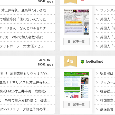
38042
【速報動画】横浜FM16才三井寺眞、鹿島戦7分いきなりゴール！
【悲報】初の日本代表で感情爆発「使わないんだったら呼ぶな！」 涙ながらに訴え「俺を何で選んだんだ？」ストライカーの意地・・
【速報】スペイン主将ロドリさん…なんとバルセロナへ移籍ｗｗｗｗｗｗｗｗ
【朗報】DAZNさん、サッカーW杯で加入者数5倍に 視聴者数は6700万人 総視聴数も4億超えｗｗｗｗｗ
【画像】世界一美しいフットボーラーの“女優デビュー！！”
3175
4
footballnet
19061
◆Ｊ１◆1節 G大阪×浦和 HT 浦和先制もサヴィオ????！ジェバリ・ヒュメットでガンバが逆転して後半へ！
◆Ｊ１◆1節 横浜FM×鹿島 HT マリノス16才三井寺1G1起点！2-1でリード
◆速報◆スタメン抜擢横浜FM16才三井寺眞、鹿島戦7分いきなりゴール！
◆朗報◆DAZN サッカーW杯で加入者数5倍に 視聴者数は6700万人 総視聴数も4億超え
◆Jリーグ◆nikkan記者26/27Ｊ１リーグ順位予想の季節がヤッてまいりました！本命神戸・対抗鹿島・穴町田・4-5番手争いに広島浦和？？？????