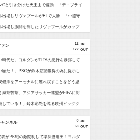
遠藤がマンCと引き分けた天王山で躍動 「デ・ブライネ封じ込めた」「プレミア最高のボランチ」「遠藤がサッカーだ」「当然ながらサポに愛されている」
遠藤がフル出場しリヴァプールがELで大勝 「中盤守備のスペシャリスト」「マジで絶大な存在」「決して怯まない」
遠藤がフル出場し激闘を制したリヴァプールがカップ制覇 「遠藤がチェルシーを完全に圧倒」「エンソとカイセドを合わせたよりも上」
12
ファン
172
海外「凄い時代だ」ヨルダンがFIFAの悪行を暴露して海外大騒ぎ！（海外の反応）
海外「凄い額だ！」PSGが鈴木彩艶獲得の為に提示した金額に海外びっくり仰天！（海外の反応）
海外「冨安健洋をアーセナルに連れ戻すことをどう思う？」（海外の反応）
海外「もう滅茶苦茶」アジアサッカー連盟がFIFAに対する立場を明確にして海外大騒ぎ！（海外の反応）
海外「過熱している！」鈴木彩艶を巡る欧州ビッグクラブ争奪戦に海外興味津々！（海外の反応）
0
チャンネル
53
U23日本代表がPK戦の激闘制して準決勝進出！ヨルダン「史上最も奇妙なPK」「日本を追い詰めたことは誇らしい」【海外の反応】