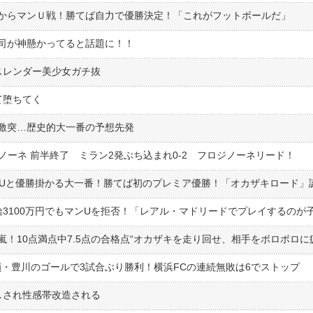
からマンＵ戦！勝てば自力で優勝決定！「これがフットボールだ」
司が神懸かってると話題に！！
スレンダー美少女ガチ抜
て堕ちてく
が激突…歴史的大一番の予想先発
ジノーネ 前半終了 ミラン2発ぶち込まれ0-2 フロジノーネリード！
！10点満点中7.5点の合格点“オカザキを走り回せ、相手をボロボロに
赤嶺・豊川のゴールで3試合ぶり勝利！横浜FCの連続無敗は6でストップ
しされ性感帯改造される