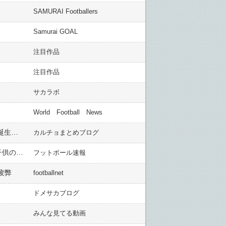
SAMURAI Footballers
Samurai GOAL
注目作品
注目作品
サカラボ
World Football News
岡崎所属レスター、今夜22時よりマンUと優勝掛かる大一番！勝てば初のプレミア優勝！「オカザキロード」誕生も？(関連まとめ)
カルチョまとめブログ
＜ドルトムント＞FWオバメヤン、週給3100万円でもマンUを拒否！「レアル・マドリードでプレイするのが子供の頃からの夢」
フットボール速報
疲弊
footballnet
ドメサカブログ
みんな見てる動画