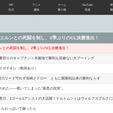
VIP
アニメ
ゲーム
YouTube
野
生活
趣味
乗り物
投資
翻
エルンとの死闘を制し、2季ぶりのCL決勝進出！
ンとの死闘を制し、2季ぶりのCL決勝進出！
裏切りのキャプテン＞本拠地で勝利も容赦ない大ブーイング
てガチギレ（動画あり）
は2度のリード守れず長崎とドロー ともに開幕戦以来の勝利ならず
われた――覗いてしまった“最悪の現実”。
香川、1ゴール1アシストの大活躍！ドルトムントはヴォルフスブルクに
ャルおっぱいで煽ったら