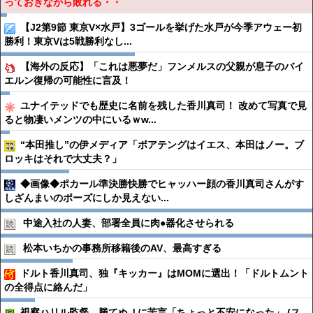
っておきながら敗れる・・
【J2第9節 東京V×水戸】3ゴールを挙げた水戸が今季アウェー初
勝利！東京Vは5戦勝利なし...
【海外の反応】「これは悪夢だ」フンメルスの父親が息子のバイ
エルン復帰の可能性に言及！
ユナイテッドでも歴史に名前を残した香川真司！ 改めて写真で見
ると物凄いメンツの中にいるｗw...
“本田推し”の伊メディア「ボアテングはイエス、本田はノー。ブ
ロッキはそれで大丈夫？」
◆画像◆ポカール準決勝快勝でヒャッハー顔の香川真司さんがす
しざんまいのポーズにしか見えない...
中途入社の人妻、部署全員に肉●︎器化させられる
松本いちかの事務所移籍後のAV、最高すぎる
ドルト香川真司、独『キッカー』はMOMに選出！「ドルトムント
の全得点に絡んだ」
視察ハリル監督 勝てぬＪに苦言「ちょっと不安になった」 (ス