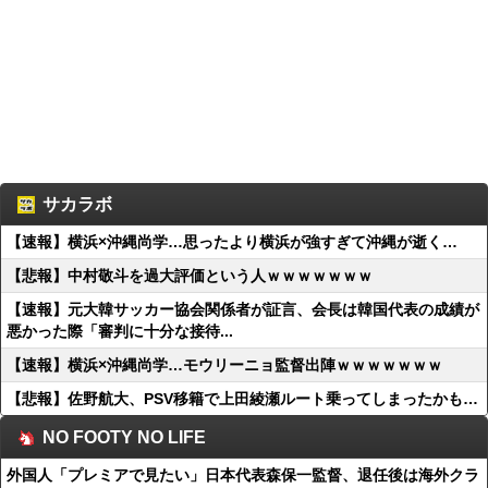
サカラボ
【速報】横浜×沖縄尚学…思ったより横浜が強すぎて沖縄が逝く…
【悲報】中村敬斗を過大評価という人ｗｗｗｗｗｗｗ
【速報】元大韓サッカー協会関係者が証言、会長は韓国代表の成績が
悪かった際「審判に十分な接待...
【速報】横浜×沖縄尚学…モウリーニョ監督出陣ｗｗｗｗｗｗｗ
【悲報】佐野航大、PSV移籍で上田綾瀬ルート乗ってしまったかも…
NO FOOTY NO LIFE
外国人「プレミアで見たい」日本代表森保一監督、退任後は海外クラ