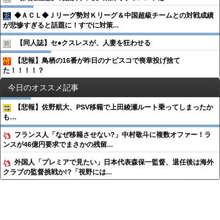
◆ＡＣＬ◆Ｊリーグ勢対Ｋリーグ＆中国超級チームとの対戦成績
が悲惨すぎると話題に！すでに対策...
【同人誌】セ●︎クスレスが、人妻を狂わせる
【悲報】鳥栖の16番が昨日のナビスコで喪章投げ捨て
た！！！！？
今日のオススメ記事
【悲報】佐野航大、PSV移籍で上田綾瀬ルート乗ってしまったか
も…
フランス人「なぜ移籍させない?」中村敬斗に複数オファー！ラ
ンスが46億円要求でまさかの残留...
外国人「プレミアで見たい」日本代表森保一監督、退任後は海外
クラブの監督挑戦か!?「視野には...