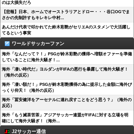
のは大損失だろ
【悲報】日本、ホームでオーストラリアとドロー・・・谷口OGでま
さかの先制許すもキレキレ中村...
あんだけ代表で叩かれてた鈴木彩艶がセリエAのスタメンで大活躍し
てるという事実
ワールドサッカーファン
海外「なんだって？！」PSGが鈴木彩艶の獲得へ増額オファーを準備
していることに海外大騒ぎ！...
海外「凄い時代だ」ヨルダンがFIFAの悪行を暴露して海外大騒ぎ！
（海外の反応）
海外「凄い額だ！」PSGが鈴木彩艶獲得の為に提示した金額に海外び
っくり仰天！（海外の反応）
海外「冨安健洋をアーセナルに連れ戻すことをどう思う？」（海外の
反応）
海外「もう滅茶苦茶」アジアサッカー連盟がFIFAに対する立場を明
確にして海外大騒ぎ！（海外...
J2サッカー通信