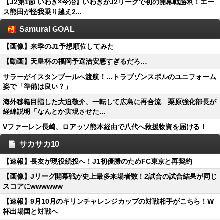
【J2第1節 いわき×今治】いわきがJ2リーグで初の開幕戦勝利！エー
ス熊田が怪我乗り越え2...
Samurai GOAL
【画像】来季のJ1予想順位してみた
【動画】天皇杯の福岡予選治安悪すぎるだろ…
サラーがイスタンブールへ渡航！…トラブゾンスポルのユニフォーム
姿で「準備は良い？」
海外移籍目指した大迫敬介、一転して広島に再合流 栗原強化部長が
経緯説明「なんとか実現させた...
Vファーレン長崎、ロアッソ熊本経由で八代へ救援物資を届ける！
サカサカ10
【速報】長友が現役続投へ！J1初優勝のためFC東京と再契約
【画像】Jリーグ開幕戦が史上最多来場者数！2試合の試合結果が同じ
スコアにwwwwww
【速報】9月10月のキリンチャレンジカップの対戦相手がこちら！W
杯出場国と対戦へ