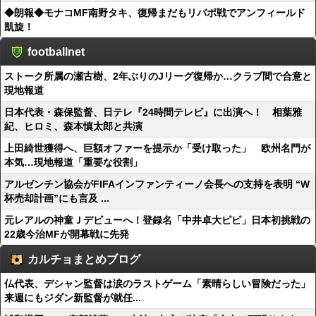
◆朗報◆モナコMF南野タキ、復帰まだもリバポ戦でアンフィールド
凱旋！
footballnet
ストーク所属の瀬古樹、2年ぶりのJリーグ復帰か…クラブ間で合意と
現地報道
日本代表・森保監督、日テレ『24時間テレビ』に出演へ！ 相葉雅
紀、ヒロミ、森本慎太郎と共演
上田綺世獲得へ、巨額オファーを提示か「受け取った」 欧州名門が
本気…現地報道「重要な役割」
アルゼンチン協会がFIFAインファンティーノ会長への支持を表明 “W
杯売却計画”にも言及 ...
元レアルの神童Ｊデビューへ！登録名「中井卓大ピピ」日本初挑戦の
22歳今治MFが開幕戦に先発
カルチョまとめブログ
仏代表、デシャン監督は涙のラストゲーム「素晴らしい冒険だった」
来週にもジダン新監督が就任...