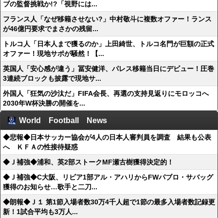
ブの監督挑戦か!?「視野には...
フランス人「なぜ移籍させない?」中村敬斗に複数オファー！ランス
が46億円要求でまさかの残留...
トルコ人「日本人まで獲るのか」上田綺世、トルコ名門が巨額の正式
オファー！現地サポが騒然！【...
英国人「安心感が違う」冨安健洋、パレス移籍当日にデビュー！圧巻
3連続ブロックも披露で現地サ...
外国人「狂気の沙汰だ」FIFA会長、再選の支持見返りにモロッコへ
2030年W杯決勝の開催を...
World Football News
◆悲報◆日本サッカー協会が4人の日本人審判員を調査 結果も公表
へ ＫＦＡの性接待疑惑
◆Ｊ補強◆浦和、英2部ストークMF瀬古樹獲得決定的！
◆Ｊ補強◆C大阪、リビア1部アル・アハリからFWパブロ・サバッグ
獲得のお知らせ…歌手と二刀...
◆朗報◆Ｊ１ 第1節入場者数30万4千人超で1節の最多入場者数記録更
新！1試合平均も3万人...