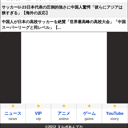
サッカーU-23日本代表の圧倒的強さに中国人驚愕「彼らにアジアは
狭すぎる」【海外の反応】
中国人が日本の高校サッカーを絶賛「世界最高峰の高校大会」「中国
スーパーリーグと同レベル」【...
ニュース
VIP
アニメ
ゲーム
YouTube
news
vip
anime
game
story
©2012
ヌルポあんてな