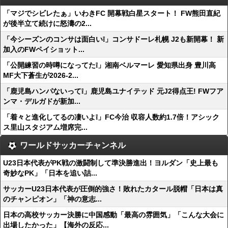
「マジでシビレたぁ」いわきFC 開幕戦白星スタート！ FW熊田直紀
が後半立て続けに怒濤の2...
「今シーズンのコンサは面白い❕」コンサドーレ札幌 J2も新開幕！ 新
加入のFWペイショット...
「公開練習の時噂になってた❕」湘南ベルマーレ 愛知県出身 豊川高
MF大下蒼生が2026-2...
「鹿児島ハンパないって❕」鹿児島ユナイテッド 元J2得点王! FWフア
ンマ・デルガドが新加...
「着々と進化してるの凄いよ❕」FC今治 収容人数約1.7倍！アシック
ス里山スタジアム増席完...
ワールドサッカーチャンネル
U23日本代表がPK戦の激闘制して準決勝進出！ヨルダン「史上最も
奇妙なPK」「日本を追い詰...
サッカーU23日本代表が圧倒的強さ！敗れたカタール脱帽「日本は真
のチャンピオン」「神の意志...
日本の高校サッカー決勝に中国感動「最高の雰囲気」「こんな大会に
出場したかった」【海外の反応...