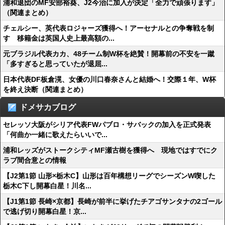
浦和退団のMF安部裕葵、J2今治に加入が決定「全力で頑張ります」
（関連まとめ）
チェルシー、英代表ロジャーズ獲得へ！アーセナルとの争奪戦を制
す 移籍金は英国人史上最高額の...
元ブラジル代表カカ、48チーム制W杯を絶賛！開幕前の不安を一蹴
「多すぎると思っていたが退屈...
日本代表DF板倉滉、女優の川口春奈さんと結婚へ！交際１年、W杯
を終え決断（関連まとめ）
ドメサカブログ
セレッソ大阪がシリア代表FWパブロ・サバックの加入を正式発表
「何曲か一緒に歌えたらいいで...
浦和レッズがストークシティMF瀬古樹を獲得へ 現地ではすでにク
ラブ間合意との情報
【J2第1節 山形×栃木C】山形は百年構想リーグでシーズンW喫した
栃木C下し開幕白星！川名...
【J1第1節 長崎×京都】長崎が前半に挙げたチアゴサンタナの2ゴール
で逃げ切り開幕白星！京...