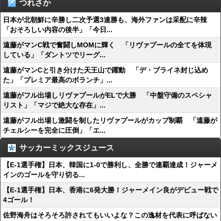
つれさか
日本が北朝鮮に辛勝し二次予選3連勝も、海外ファンは采配に辛辣
「おそろしい内容の後半」「今日...
遠藤がマンC戦で奮闘しMOMに輝く 「リヴァプールの全てを体現
している」「ダントツでリーグ...
遠藤がマンCと引き分けた天王山で躍動 「デ・ブライネ封じ込め
た」「プレミア最高のボランチ」...
遠藤がフル出場しリヴァプールがELで大勝 「中盤守備のスペシャ
リスト」「マジで絶大な存在」...
遠藤がフル出場し激闘を制したリヴァプールがカップ制覇 「遠藤が
チェルシーを完全に圧倒」「エ...
サッカーミックスジュース
【E-1選手権】日本、韓国に1-0で勝利し、全勝で連覇達成！ジャーメ
インのゴールを守り切る...
【E-1選手権】日本、香港に6発大勝！ジャーメイン良がデビュー戦で
4ゴール！
佐野海舟はそろそろ許されてもいいよな？この逸材を代表に呼ばない