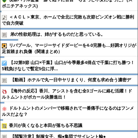
ポニチアネックス)
＜ＡＣＬ＞東京、ホームで全北に完敗も次節ビンズオン戦に勝利
で自力突破
弟の性欲処理は、姉がするものだと思っている。
リバプール、マージーサイドダービーを4-0完勝も…好調オリジが
足首踏まれ負傷（関連まとめ）
【J2第9節 山口×千葉】山口が今季最多4得点で千葉に打ち勝つ！
5戦負けなしで暫定5位に浮...
【動画】ホテルで丸一日中ヤリまくり、何度も求め合う濃密デ
【海外の反応】香川、アシストを含む全3ゴールに絡む活躍！ド
ルトムントがポカール決勝進出！
ドルトムントのメンバーで移籍されて一番痛手になるのはフンメ
ルスだよな？
香川が良くなると本田が落ちる不思議
【閲覧注意】制服女子、痴●︎集団でサイレント輪●︎