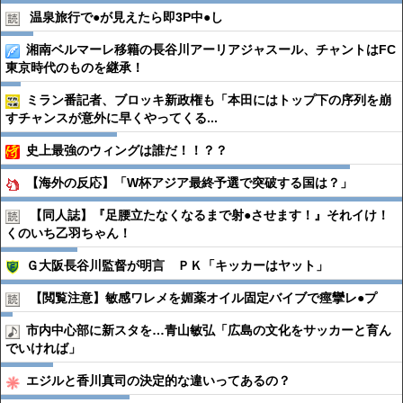
温泉旅行で●︎が見えたら即3P中●︎し
湘南ベルマーレ移籍の長谷川アーリアジャスール、チャントはFC
東京時代のものを継承！
ミラン番記者、ブロッキ新政権も「本田にはトップ下の序列を崩
すチャンスが意外に早くやってくる...
史上最強のウィングは誰だ！！？？
【海外の反応】「W杯アジア最終予選で突破する国は？」
【同人誌】『足腰立たなくなるまで射●︎させます！』それイけ！
くのいち乙羽ちゃん！
Ｇ大阪長谷川監督が明言 ＰＫ「キッカーはヤット」
【閲覧注意】敏感ワレメを媚薬オイル固定バイブで痙攣レ●︎プ
市内中心部に新スタを…青山敏弘「広島の文化をサッカーと育ん
でいければ」
エジルと香川真司の決定的な違いってあるの？