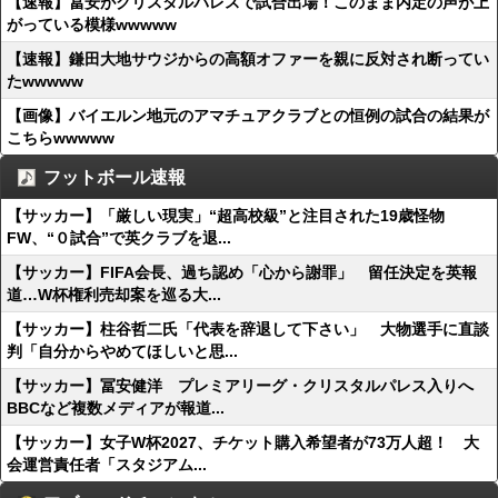
【速報】冨安がクリスタルパレスで試合出場！このまま内定の声が上
がっている模様wwwww
【速報】鎌田大地サウジからの高額オファーを親に反対され断ってい
たwwwww
【画像】バイエルン地元のアマチュアクラブとの恒例の試合の結果が
こちらwwwww
フットボール速報
【サッカー】「厳しい現実」“超高校級”と注目された19歳怪物
FW、“０試合”で英クラブを退...
【サッカー】FIFA会長、過ち認め「心から謝罪」 留任決定を英報
道…W杯権利売却案を巡る大...
【サッカー】柱谷哲二氏「代表を辞退して下さい」 大物選手に直談
判「自分からやめてほしいと思...
【サッカー】冨安健洋 プレミアリーグ・クリスタルパレス入りへ
BBCなど複数メディアが報道...
【サッカー】女子W杯2027、チケット購入希望者が73万人超！ 大
会運営責任者「スタジアム...