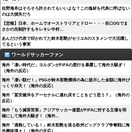
佐野海舟はそろそろ許されてもいいよな？この逸材を代表に呼ばない
のは大損失だろ
【悲報】日本、ホームでオーストラリアとドロー・・・谷口OGでま
さかの先制許すもキレキレ中村...
あんだけ代表で叩かれてた鈴木彩艶がセリエAのスタメンで大活躍し
てるという事実
ワールドサッカーファン
海外「凄い時代だ」ヨルダンがFIFAの悪行を暴露して海外大騒ぎ！
（海外の反応）
海外「凄い額だ！」PSGが鈴木彩艶獲得の為に提示した金額に海外び
っくり仰天！（海外の反応）
海外「冨安健洋をアーセナルに連れ戻すことをどう思う？」（海外の
反応）
海外「もう滅茶苦茶」アジアサッカー連盟がFIFAに対する立場を明
確にして海外大騒ぎ！（海外...
海外「過熱している！」鈴木彩艶を巡る欧州ビッグクラブ争奪戦に海
外興味津々！（海外の反応）