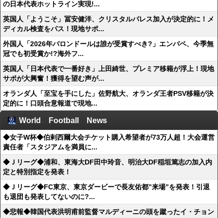
の日本代表ホットライン実現!...
英国人「ようこそ」冨安健洋、クリスタルパレス加入が決定的に！メ
ディカル検査をパス！現地サポ...
外国人「2026年バロンドールは誰が受賞すべき?」エンバペ、今季無
冠でも初受賞か!?海外フ...
英国人「日本代表で一番好き」上田綺世、プレミア移籍が浮上！現地
サポが大興奮！獲得を望む声が...
オランダ人「至宝を手にした」佐野航大、オランダ王者PSV移籍が決
定的に！口頭合意報道で現地...
World Football News
◆女子W杯◆伯剌西爾大会チケット購入希望者が73万人超！大会運営
責任者「スタジアムを満員に...
◆Ｊリーグ◆浦和、東海大DF田中玲音、明治大DF稲垣篤志の加入内
定と特別指定を発表！
◆Ｊリーグ◆FC東京、東京ダービーで長友佑都”来場”を発表！引退
も退団も発表してないのに?...
◆悲報◆韓国代表洪明甫前監督マルディーニの頭を蹴ったイ・チョン