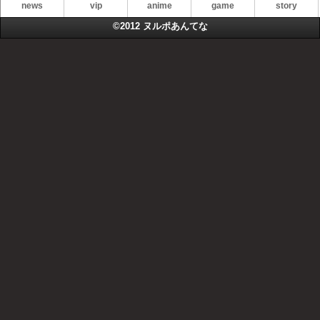
news
vip
anime
game
story
©2012
ヌルポあんてな