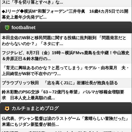
スに「手を切り落とすべき」な...
◆Jリーグ◆横浜M“和製フォーデン”三井寺眞 16歳4カ月5日でJ1開
幕史上最年少先発デビ...
footballnet
本田圭佑のW杯と移民問題に関する投稿に批判殺到 「問題発言だと
わからないのか？」「ネタにす...
フジテレビ、8月7日（金）19時～横浜FMvs鹿島を生中継！中山雅史
＆井原正巳＆鈴木隆行の...
「育児に興味あるのかな？と思ってしまう」モデル・由布菜月 夫・
上田綺世がW杯で不在中の“ワ...
ブラウブリッツ秋田 「志を高くJ1に」岩瀬社長が抱負を語る
鈴木彩艶のPSG交渉「63～72億円を希望」 パルマが移籍金増額要
求 日本人史上最高額の成...
カルチョまとめブログ
仏代表、デシャン監督は涙のラストゲーム「素晴らしい冒険だった」
来週にもジダン新監督が就任...