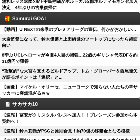
浦和レッズ退団のMF中島翔哉がポルトガル2部ポルティモネンセ加入
決定 4年ぶりの古巣復帰に
Samurai GOAL
【動画】U-NEXTの来季のプレミアリーグの宣伝、何かがおかしい…
大岩監督になって、鈴木優磨と上田綺世のツートップになったら超面
白い
8季ぶりCLへローマが今夏4人目の補強…22歳のギリシャ代表DFを約
31億円で獲得
“攻撃的”な大宮を支えるビルドアップ、トム・グローバー＆西尾隆矢
が語るポイントは「選択」と...
【画像】マイケル・オリーセ、ニューヨークで知らない人たちの草サ
ッカーに突然混ざるｗｗ
サカサカ10
【速報】冨安がクリスタルパレスへ加入！！プレシーズン参加から本
契約へ！
【速報】鈴木彩艶がPSGと原則合意！約70億の移籍金となる模様