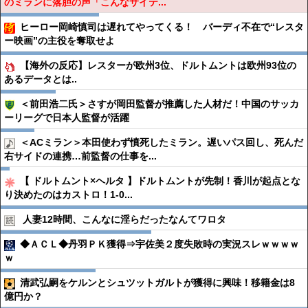
のミランに落胆の声「こんなサイテ...
ヒーロー岡崎慎司は遅れてやってくる！ バーディ不在で“レスタ
ー映画”の主役を奪取せよ
【海外の反応】レスターが欧州3位、ドルトムントは欧州93位の
あるデータとは..
＜前田浩二氏＞さすが岡田監督が推薦した人材だ！中国のサッカ
ーリーグで日本人監督が活躍
＜ACミラン＞本田使わず憤死したミラン。遅いパス回し、死んだ
右サイドの連携…前監督の仕事を...
【 ドルトムント×ヘルタ 】ドルトムントが先制！香川が起点とな
り決めたのはカストロ！1-0...
人妻12時間、こんなに淫らだったなんてワロタ
◆ＡＣＬ◆丹羽ＰＫ獲得⇒宇佐美２度失敗時の実況スレｗｗｗｗ
ｗ
清武弘嗣をケルンとシュツットガルトが獲得に興味！移籍金は8
億円か？