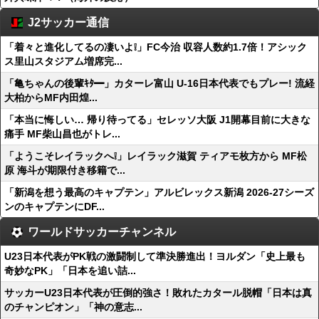
J2サッカー通信
「着々と進化してるの凄いよ❕」FC今治 収容人数約1.7倍！アシック
ス里山スタジアム増席完...
「亀ちゃんの後輩ｷﾀ━」カターレ富山 U-16日本代表でもプレー! 流経
大柏からMF内田煌...
「本当に悔しい… 帰り待ってる」セレッソ大阪 J1開幕目前に大きな
痛手 MF柴山昌也がトレ...
「ようこそレイラックへ❕」レイラック滋賀 ティアモ枚方から MF松
原 海斗が期限付き移籍で...
「新潟を想う最高のキャプテン」アルビレックス新潟 2026-27シーズ
ンのキャプテンにDF...
ワールドサッカーチャンネル
U23日本代表がPK戦の激闘制して準決勝進出！ヨルダン「史上最も
奇妙なPK」「日本を追い詰...
サッカーU23日本代表が圧倒的強さ！敗れたカタール脱帽「日本は真
のチャンピオン」「神の意志...