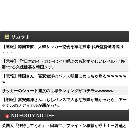
サカラボ
【速報】韓国警察、大韓サッカー協会を家宅捜索 代表監督選考巡り
・・・
【悲報】「“日本のイ・ガンイン”と呼ぶのも恥ずかしいレベル」“停
滞”する久保建英を韓国メデ...
【悲報】韓国さん、冨安健洋のパレス移籍にめっちゃ焦るｗｗｗｗｗ
ｗ
サッカーのシュート速度の世界ランキングがコチラwwwwww
【朗報】冨安健洋さん…もしパレスで大きな故障が無かったら、アー
セナルのメディカルが悪かった...
NO FOOTY NO LIFE
英国人「獲得してくれ」上田綺世、ブライトン移籍が浮上！三笘薫と