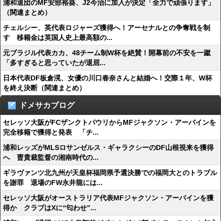
浦和退団のMF安部裕葵、J2今治に加入が決定「全力で頑張ります」
（関連まとめ）
チェルシー、英代表ロジャーズ獲得へ！アーセナルとの争奪戦を制
す 移籍金は英国人史上最高額の...
元ブラジル代表カカ、48チーム制W杯を絶賛！開幕前の不安を一蹴
「多すぎると思っていたが退屈...
日本代表DF板倉滉、女優の川口春奈さんと結婚へ！交際１年、W杯
を終え決断（関連まとめ）
ドメサカブログ
セレッソ大阪がFCザンクトパウリからMFジャクソン・アーバインを
完全移籍で獲得と発表 「チ...
浦和レッズがMLSロサンゼルス・ギャラクシーのDF山根視来を獲得
へ 曺貴裁監督の湘南時代の...
ギラヴァンツ北九州が天皇杯福岡県予選決勝での福岡大とのトラブル
を謝罪 退場のFW永井龍には...
セレッソ大阪がオーストラリア代表MFジャクソン・アーバインを獲
得か クラブはXに“匂わせ”...