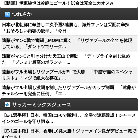
【動画】伊東純也は冷静にゴール！試合は完全にカオスw
つれさか
日本が北朝鮮に辛勝し二次予選3連勝も、海外ファンは采配に辛辣
「おそろしい内容の後半」「今日...
遠藤がマンC戦で奮闘しMOMに輝く 「リヴァプールの全てを体現
している」「ダントツでリーグ...
遠藤がマンCと引き分けた天王山で躍動 「デ・ブライネ封じ込め
た」「プレミア最高のボランチ」...
遠藤がフル出場しリヴァプールがELで大勝 「中盤守備のスペシャ
リスト」「マジで絶大な存在」...
遠藤がフル出場し激闘を制したリヴァプールがカップ制覇 「遠藤が
チェルシーを完全に圧倒」「エ...
サッカーミックスジュース
【E-1選手権】日本、韓国に1-0で勝利し、全勝で連覇達成！ジャーメ
インのゴールを守り切る...
【E-1選手権】日本、香港に6発大勝！ジャーメイン良がデビュー戦で
4ゴール！