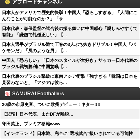
アブロードチャンネル
日本人がアメリカで歴史的快挙！中国人「恐ろしすぎる」「人間にこ
んなことが可能なのか？」「サ...
日本代表・森保監督の試合後の振る舞いに中国感心「親しみやすくて
有能」「謙虚で礼儀正しい」【...
日本人選手がブラジル戦で圧巻の3人ぶち抜きドリブル！中国人「バ
ケモンだ」「風のような男」【...
中国人「恐ろしい」「日本のスタイルが大好き」サッカー日本代表の
ブラジル戦初勝利に中国驚嘆【...
日本代表のブラジル撃破に東南アジア衝撃「強すぎる「韓国は日本を
見習わないと」「アジアは彼ら...
SAMURAI Footballers
20歳の市原吏音、ついに欧州デビュー！キター!!!!
【悲報】日本代表、またDFが離脱…
守田英正、プレミア移籍www
【イングランド】日本戦、完全に“選考試合”扱いされている可能性