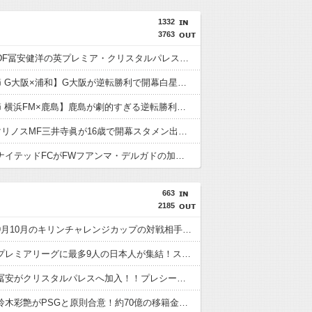
1332
3763
日本代表DF冨安健洋の英プレミア・クリスタルパレス加入が正式決定 鎌田大地とチームメイトに
【J1第1節 G大阪×浦和】G大阪が逆転勝利で開幕白星スタート！数的優位の中で逆転を許す苦しい展開も終盤に再逆転に成功
【J1第1節 横浜FM×鹿島】鹿島が劇的すぎる逆転勝利で国立での開幕戦制す！後半ATにチャヴリッチが2ゴールの大活躍
横浜F・マリノスMF三井寺眞が16歳で開幕スタメン出場し最年少記録更新 さらにデビュー戦でいきなりゴール
鹿児島ユナイテッドFCがFWフアンマ・デルガドの加入を正式発表 「皆さんに最高の喜びを届けられるよう頑張ります！」
663
2185
【速報】9月10月のキリンチャレンジカップの対戦相手がこちら！W杯出場国と対戦へ
【朗報】プレミアリーグに最多9人の日本人が集結！スタメン出場の選手は意外と少なそう？
【速報】冨安がクリスタルパレスへ加入！！プレシーズン参加から本契約へ！
【速報】鈴木彩艶がPSGと原則合意！約70億の移籍金となる模様