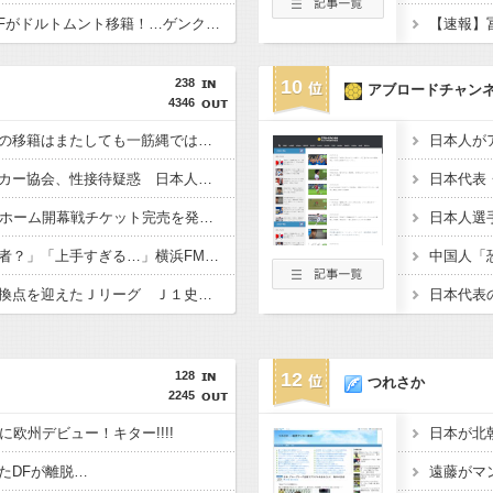
ギリシャの18歳新星MFがドルトムント移籍！…ゲンクから総額58億円で加入
238
10
アブロードチャン
4346
【サッカー】中村敬斗の移籍はまたしても一筋縄ではいかず？スタッド・ランス会長が残留を示唆「批判を受けることがあったとしても」
【サッカー】韓国サッカー協会、性接待疑惑 日本人審判も含まれると報道 「Jリーグの審判を統括する人物」
【サッカー】J1岡山、ホーム開幕戦チケット完売を発表 24年から31試合連続で…クラブ謝罪「大変申し訳なく思っております」
【サッカー】「まじ何者？」「上手すぎる…」横浜FMの16歳超逸材が開幕Jデビュー戦で魅せた“衝撃プレー”にSNS騒然！「すごい才能」
【サッカー】歴史的転換点を迎えたＪリーグ Ｊ１史上最多６万３９６０人の観客が国立を埋める…シーズン移行開幕
128
12
つれさか
2245
に欧州デビュー！キター!!!!
たDFが離脱…