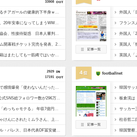
33908
【動画】日本を応援するチアガールの健康的下半身ｗｗｗｗｗ
【朗報】日本サッカー、20年安泰になってしまうWWWWWWWWWWWW
【速報】韓国サッカー協会、性接待疑惑 日本人審判も含まれると報道 「Jリーグの審判を統括する人物」
【驚愕】J1岡山、ホーム開幕戦チケット完売を発表、24年から31試合連続ｗｗｗｗｗｗ
【悲報】中村敬斗の移籍はまたしても一筋縄ではいかず？スタッド・ランス会長が残留を示唆「批判を受けることがあったとしても」
2929
4
footballnet
17191
◆悲報◆初の日本代表で感情爆発「使わないんだったら呼ぶな！」 涙ながらに訴え「俺を何で選んだんだ？」ストライカーの意地
韓国サッ
◆Jリーグ◆J1鹿島、公式SNS総フォロワー数が296万人超えでJクラブ最多に 海外発信強化が結実????
◆日本代表◆板倉滉は「めっちゃモテる」 年収7億円・お洒落・包容力…超愛される日本代表
◆悲報◆森保監督にじゃけんにされたミムラさん、上田綺世嫁の子育て炎上案件にいっちょガミしてしまう????
◆プレミア◆クリスタル・パレス、日本代表DF冨安健洋の加入を発表！