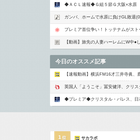
◆ＡＣＬ速報◆Ｇ組５節Ｇ大阪×水原
ガンバ、ホームで水原に負けGL敗退(0
プレミア首位争い！トッテナムがストー
【動画】旅先の人妻ハーレムにW中●︎
今日のオススメ記事
【速報動画】横浜FM16才三井寺眞、
◆プレミア◆クリスタル・パレス、日
1
サカラボ