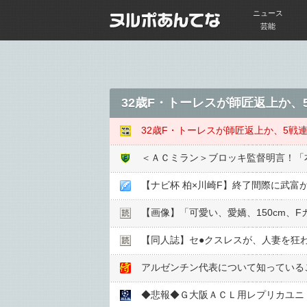
ニュース
芸能
32歳F・トーレスが師匠返上か
32歳F・トーレスが師匠返上か、5戦
＜ＡＣミラン＞ブロッキ監督明言！「
【ナビ杯 柏×川崎F】終了間際に武富
【画像】「可愛い、愛嬌、150cm、
【同人誌】セ●︎クスレスが、人妻を狂
アルゼンチン代表について知っている
◆悲報◆Ｇ大阪ＡＣＬ用レプリカユニ