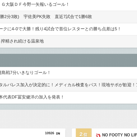
 Ｇ大阪ＤＦ今野一矢報いるゴール！
勝2分3敗) 宇佐美PK失敗 直近7試合で1勝6敗
クに4-0で大勝！残り4試合で首位レスターとの勝ち点差は5！
し搾精され続ける温泉地
鹿島戦7分いきなりゴール！
本代表DF冨安健洋の加入を発表！
10926
2
NO FOOTY NO LI