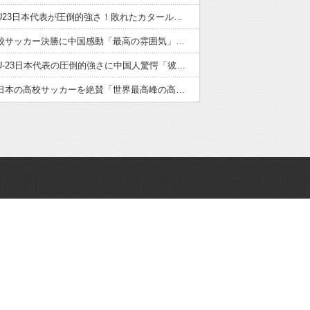
サッカーU23日本代表が圧倒的強さ！敗れたカタール脱帽「日本は真のチャンピオン」「神の意志により我々は立ち上がる」【海外の反応】
日本の高校サッカー決勝に中国感動「最高の雰囲気」「こんな大会に出場したかった」【海外の反応】
サッカーU-23日本代表の圧倒的強さに中国人驚愕「彼らにアジアは狭すぎる」【海外の反応】
中国人が日本の高校サッカーを絶賛「世界最高峰の高校大会」「中国スーパーリーグと同レベル」【海外の反応】