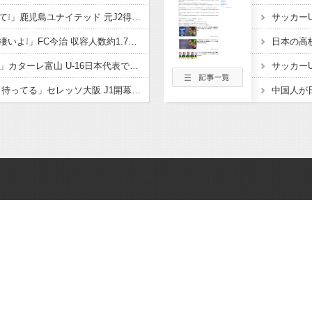
「鹿児島ハンパないって❕」鹿児島ユナイテッド 元J2得点王! FWフアンマ・デルガドが新加入することを発表‼大宮、福岡でもプレーし 2度の長崎J1昇格に貢献「皆さんに最高の喜びを」
「着々と進化してるの凄いよ❕」FC今治 収容人数約1.7倍！アシックス里山スタジアム増席完了を発表‼観客席だけでなく コンコースやトイレ 観客動線なども整備
「亀ちゃんの後輩ｷﾀ━」カターレ富山 U-16日本代表でもプレー! 流経大柏からMF内田煌生の新加入内定したことを発表‼「持ち味である豊富な運動量とボール奪取能力を」
「本当に悔しい… 帰り待ってる」セレッソ大阪 J1開幕目前に大きな痛手 MF柴山昌也がトレーニングマッチ中に負傷 左ひざ複合じん帯損傷と診断 長期離脱も