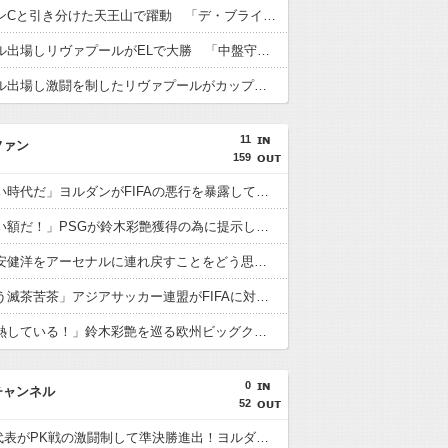
遠藤がマンCと引き分けた天王山で躍動 「デ・ブライネ封じ込めた」「プレミア最高のボランチ」「遠藤がサッカーだ」「当然ながらサポに愛されている」
遠藤がフル出場しリヴァプールがELで大勝 「中盤守備のスペシャリスト」「マジで絶大な存在」「決して怯まない」
遠藤がフル出場し激闘を制したリヴァプールがカップ制覇 「遠藤がチェルシーを完全に圧倒」「エンソとカイセドを合わせたよりも上」
11
ファン
159
海外「凄い時代だ」ヨルダンがFIFAの悪行を暴露して海外大騒ぎ！（海外の反応）
海外「凄い額だ！」PSGが鈴木彩艶獲得の為に提示した金額に海外びっくり仰天！（海外の反応）
海外「冨安健洋をアーセナルに連れ戻すことをどう思う？」（海外の反応）
海外「もう滅茶苦茶」アジアサッカー連盟がFIFAに対する立場を明確にして海外大騒ぎ！（海外の反応）
海外「過熱している！」鈴木彩艶を巡る欧州ビッグクラブ争奪戦に海外興味津々！（海外の反応）
0
チャンネル
52
U23日本代表がPK戦の激闘制して準決勝進出！ヨルダン「史上最も奇妙なPK」「日本を追い詰めたことは誇らしい」【海外の反応】