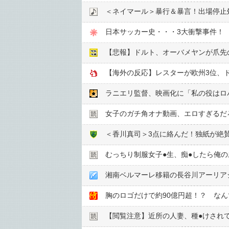
＜ネイマール＞暴行＆暴言！出場停止
日本サッカー史・・・3大衝撃事件！
【悲報】ドルト、オーバメヤンが爪先
【海外の反応】レスターが欧州3位、ド
ラニエリ監督、映画化に「私の役はロ
女子のガチ角オナ動画、エロすぎるだ
＜香川真司＞3点に絡んだ！独紙が絶
むっちり制服女子●︎生、痴●︎したら俺
湘南ベルマーレ移籍の長谷川アーリア
胸のロゴだけで約90億円超！？ な
【閲覧注意】近所の人妻、種●︎けされ