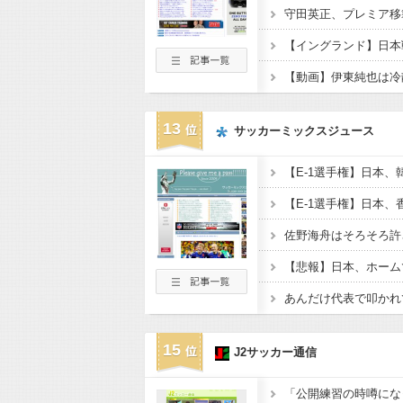
守田英正、プレミア移
【動画】伊東純也は冷
13
サッカーミックスジュース
15
J2サッカー通信