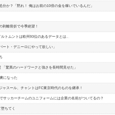
処分か？「黙れ！ 俺はお前の10倍の金を稼いでいるんだ」
の剥離骨折で今季絶望！
ルトムントは欧州93位のあるデータとは..
バート・デニーロにやって欲しい」
ろ
賛 「驚異のハードワークと強さを長時間見せた」
の虜になった
ジャスール、チャントはFC東京時代のものを継承！
んでサッカーチームのユニフォームには企業の名前がついてるの？
て堕ちてく