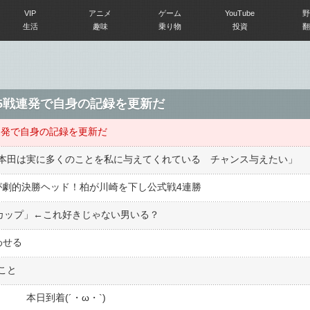
VIP
アニメ
ゲーム
YouTube
野
生活
趣味
乗り物
投資
翻
、5戦連発で自身の記録を更新だ
連発で自身の記録を更新だ
本田は実に多くのことを私に与えてくれている チャンス与えたい」
が劇的決勝ヘッド！柏が川崎を下し公式戦4連勝
Fカップ」←これ好きじゃない男いる？
わせる
こと
 本日到着(´・ω・`)