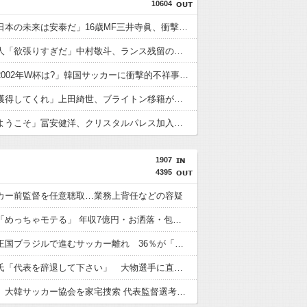
10604
外国人「日本の未来は安泰だ」16歳MF三井寺眞、衝撃ゴール！久保建英超え歴代2位の記録！3得点に絡む活躍で海外絶賛！【海外の反応】
フランス人「欲張りすぎだ」中村敬斗、ランス残留の可能性を会長が示唆！移籍金が交渉の壁に..現地サポの本音がこれ！【海外の反応】
外国人「2002年W杯は?」韓国サッカーに衝撃的不祥事！W杯予選でレフリーへの性的接待発覚！海外騒然！【海外の反応】
英国人「獲得してくれ」上田綺世、ブライトン移籍が浮上！三笘薫との日本代表ホットライン実現!?現地サポ大興奮！「勘弁してくれ」と危惧される懸念点とは!?【海外の反応】
英国人「ようこそ」冨安健洋、クリスタルパレス加入が決定的に！メディカル検査をパス！現地サポが歓迎！アーセナルファンも祝福！【海外の反応】
1907
4395
カー前監督を任意聴取…業務上背任などの容疑
板倉滉は「めっちゃモテる」 年収7億円・お洒落・包容力…超愛される日本代表
サッカー王国ブラジルで進むサッカー離れ 36％が「関心なし」
柱谷哲二氏「代表を辞退して下さい」 大物選手に直談判「自分からやめてほしいと思った」 闘将と呼ばれた主将時代
韓国警察、大韓サッカー協会を家宅捜索 代表監督選考巡り