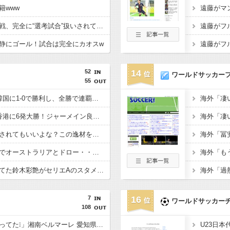
籍www
【イングランド】日本戦、完全に“選考試合”扱いされている可能性
静にゴール！試合は完全にカオスw
52
14
ワールドサッカー
55
【E-1選手権】日本、韓国に1-0で勝利し、全勝で連覇達成！ジャーメインのゴールを守り切る！
【E-1選手権】日本、香港に6発大勝！ジャーメイン良がデビュー戦で4ゴール！
佐野海舟はそろそろ許されてもいいよな？この逸材を代表に呼ばないのは大損失だろ
【悲報】日本、ホームでオーストラリアとドロー・・・谷口OGでまさかの先制許すもキレキレ中村が同点弾演出でかろうじて勝ち点1
あんだけ代表で叩かれてた鈴木彩艶がセリエAのスタメンで大活躍してるという事実
7
16
ワールドサッカー
108
「公開練習の時噂になってた❕」湘南ベルマーレ 愛知県出身 豊川高MF大下蒼生が2026-27シーズンに新加入内定したと発表‼「チームの目標であるJ1昇格 J2優勝に貢献」