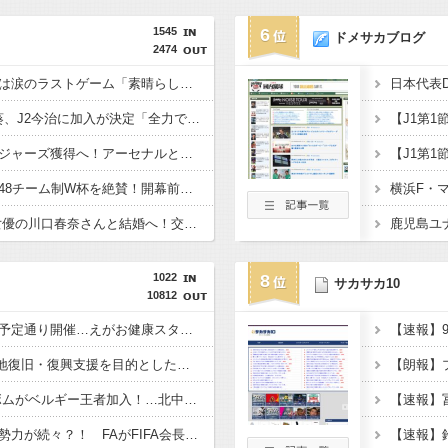
1545
6
ドメサカブログ
2474
仏代表、デシャン監督は涙のラストゲーム「素晴らしい冒険だった」 来週にもジダン新監督が就任へ
浦和退団のMF安部裕葵、J2今治に加入が決定「全力で頑張ります」（関連まとめ）
チェルシー、英代表ロジャーズ獲得へ！アーセナルとの争奪戦を制す 移籍金は英国人史上最高額の1億1700万ポンド（約256億円）
元ブラジル代表カカ、48チーム制W杯を絶賛！開幕前の不安を一蹴「多すぎると思っていたが退屈な試合は一つもなかった」
日本代表DF板倉滉、女優の川口春奈さんと結婚へ！交際１年、W杯を終え決断（関連まとめ）
1022
8
サカサカ10
10812
熊本のホーム開幕戦は予定通り開催…えがお健康スタジアムの施設再開受け、15日に栃木SC戦
JFAが熊本地震の被災地復旧・復興支援を目的とした義援金500万円を寄付
韓国代表DFイ・ハンボムがベルギー王者加入！…北中米W杯で全3試合に出場
反インファンティーノ勢力が続々？！ FAがFIFA会長続投支持を撤回か