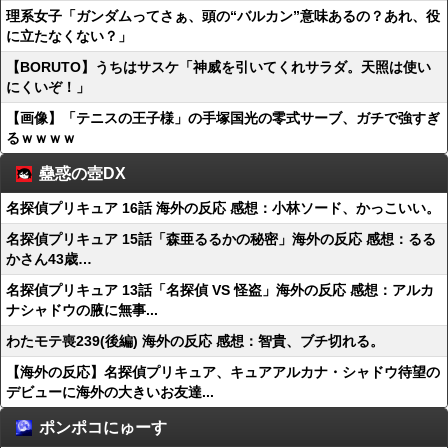
理系女子「ガンダムってさぁ、頭の“バルカン”意味あるの？あれ、役
に立たなくない？」
【BORUTO】うちはサスケ「神威を引いてくれサラダ。天照は使い
にくいぞ！」
【画像】「テニスの王子様」の手塚国光の零式サーブ、ガチで強すぎ
るｗｗｗｗ
蠱惑の壺DX
名探偵プリキュア 16話 海外の反応 感想：小林ソード、かっこいい。
名探偵プリキュア 15話「森亜るるかの秘密」海外の反応 感想：るる
かさん43歳…
名探偵プリキュア 13話「名探偵 VS 怪盗」海外の反応 感想：アルカ
ナシャドウの腋に無事...
わたモテ喪239(後編) 海外の反応 感想：智貴、ブチ切れる。
【海外の反応】名探偵プリキュア、キュアアルカナ・シャドウ待望の
デビューに海外の大きいお友達...
ポンポコにゅーす