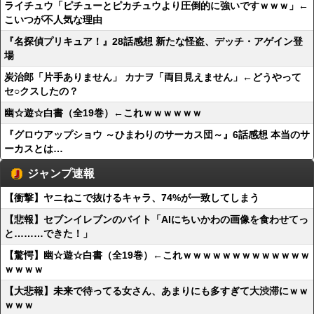
ライチュウ「ピチューとピカチュウより圧倒的に強いですｗｗｗ」←
こいつが不人気な理由
『名探偵プリキュア！』28話感想 新たな怪盗、デッチ・アゲイン登
場
炭治郎「片手ありません」 カナヲ「両目見えません」←どうやって
セ○クスしたの？
幽☆遊☆白書（全19巻）←これｗｗｗｗｗｗ
『グロウアップショウ ～ひまわりのサーカス団～』6話感想 本当のサ
ーカスとは…
ジャンプ速報
【衝撃】ヤニねこで抜けるキャラ、74%が一致してしまう
【悲報】セブンイレブンのバイト「AIにちいかわの画像を食わせてっ
と………できた！」
【驚愕】幽☆遊☆白書（全19巻）←これｗｗｗｗｗｗｗｗｗｗｗｗｗ
ｗｗｗｗ
【大悲報】未来で待ってる女さん、あまりにも多すぎて大渋滞にｗｗ
ｗｗｗ