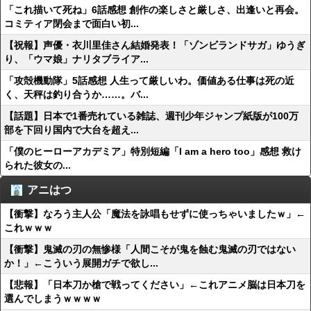
「これ描いて死ね」6話感想 創作の楽しさと厳しさ、出逢いと再会。
コミティア閉会まで面白い初...
【祝報】声優・衣川里佳さん結婚発表！「ゾンビランドサガ」ゆうぎ
り、「ウマ娘」ナリタブライア...
「攻殻機動隊」5話感想 人生って厳しいわ。価値ある仕事は死の近
く、天秤は釣り合うか……。バ...
【話題】日本で1番売れている雑誌、週刊少年ジャンプ紙版が100万
部を下回り国内で大台を超え...
「僕のヒーローアカデミア」特別短編「I am a hero too」感想 救け
られた彼女の...
アニはつ
【衝撃】なろう主人公「魔法を詠唱もせずに使っちゃいましたｗ」←
これｗｗｗ
【衝撃】鬼滅の刃の無惨様「人間こそが鬼を蝕む鬼滅の刃ではない
か！」←こういう展開ガチで欲し...
【悲報】「日本刀か槍で戦ってください」←これアニメ脳は日本刀を
選んでしまうｗｗｗｗ