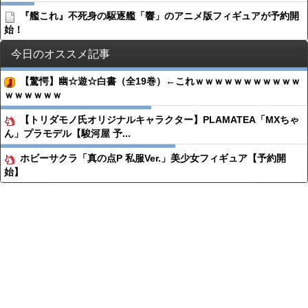
『艦これ』不死身の駆逐艦「響」のアニメ版フィギュアが予約開
始！
今日のオススメ記事
【驚愕】幽☆遊☆白書（全19巻）←これｗｗｗｗｗｗｗｗｗｗｗ
ｗｗｗｗｗｗ
【トリダモノ氏オリジナルキャラクター】PLAMATEA「MXちゃ
ん」プラモデル【駿河屋 予...
ホビーサクラ「真の点P 私服Ver.」美少女フィギュア【予約開
始】