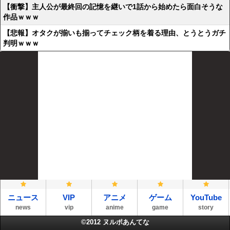
【衝撃】主人公が最終回の記憶を継いで1話から始めたら面白そうな
作品ｗｗｗ
【悲報】オタクが揃いも揃ってチェック柄を着る理由、とうとうガチ
判明ｗｗｗ
ニュース
VIP
アニメ
ゲーム
YouTube
news
vip
anime
game
story
©2012
ヌルポあんてな