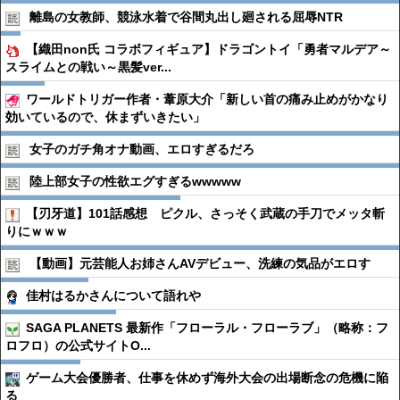
離島の女教師、競泳水着で谷間丸出し廻される屈辱NTR
【織田non氏 コラボフィギュア】ドラゴントイ「勇者マルデア～
スライムとの戦い～黒髪ver...
ワールドトリガー作者・葦原大介「新しい首の痛み止めがかなり
効いているので、休まずいきたい」
女子のガチ角オナ動画、エロすぎるだろ
陸上部女子の性欲エグすぎるwwwww
【刃牙道】101話感想 ピクル、さっそく武蔵の手刀でメッタ斬
りにｗｗｗ
【動画】元芸能人お姉さんAVデビュー、洗練の気品がエロす
佳村はるかさんについて語れや
SAGA PLANETS 最新作「フローラル・フローラブ」（略称：フ
ロフロ）の公式サイトO...
ゲーム大会優勝者、仕事を休めず海外大会の出場断念の危機に陥
る