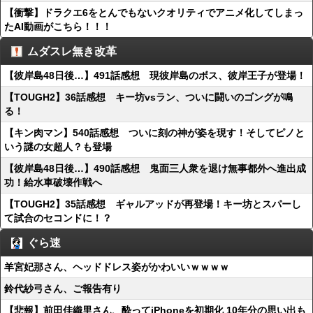
【衝撃】ドラクエ6をとんでもないクオリティでアニメ化してしまっ
たAI動画がこちら！！！
ムダスレ無き改革
【彼岸島48日後…】491話感想 現彼岸島のボス、彼岸王子が登場！
【TOUGH2】36話感想 キー坊vsラン、ついに闘いのゴングが鳴
る！
【キン肉マン】540話感想 ついに刻の神が姿を現す！そしてピノと
いう謎の女超人？も登場
【彼岸島48日後…】490話感想 鬼面三人衆を退け無事都外へ進出成
功！給水車破壊作戦へ
【TOUGH2】35話感想 ギャルアッドが再登場！キー坊とスパーし
て試合のセコンドに！？
ぐら速
羊宮妃那さん、ヘッドドレス姿がかわいいｗｗｗｗ
鈴代紗弓さん、ご報告有り
【悲報】前田佳織里さん、酔ってiPhoneを初期化 10年分の思い出も