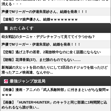
消える・・・
声優でMリーガーの伊達朱里紗さん、結婚を発表！！！
【速報】ウマ娘声優さん、結婚ｗｗｗｗｗｗｗｗ
おたくみくす
幼女戦記のターニャ・デグレチャフって見ててイラつかね？
声優でMリーガー・伊達朱里紗、結婚を発表！！！
【悲報】逃げ上手の若君、2期放映中なのに全く話題にならない
【朗報】花澤香菜(37)、まだ誰のものでもない……
新海誠の大ヒットを目の当たりにして2匹目のドジョウを狙ったけど
滑ったアニメ映画達、なんやか...
最強ジャンプ放送局
【画像】漫画・アニメの「武人系敵幹部」に付きまといがちな疑問ｗ
ｗｗｗ
【画像】「HUNTER×HUNTER」のキャラと同じ部屋に1時間閉じ込
められるなら誰が良い...