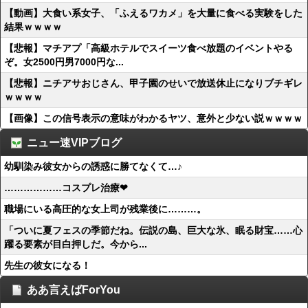
【動画】大食い系女子、「ふえるワカメ」を大量に食べる実験をした
結果ｗｗｗｗ
【悲報】マチアプ「高級ホテルでスイーツ食べ放題のイベントやる
ぞ。女2500円男7000円な...
【悲報】ニチアサおじさん、甲子園のせいで放送休止になりブチギレ
ｗｗｗｗ
【画像】この信号表示の意味がわかるヤツ、意外と少ない説ｗｗｗｗ
ニュー速VIPブログ
幼馴染み彼女からの誘惑に勝てなくて…♪
………………コスプレ治療❤
職場にいる高圧的な女上司が残業後に………。
「ついに夏フェスの季節だね。伝説の島、巨大な氷、眠る財宝……心
躍る要素が目白押しだ。今から...
先生の彼女になる！
ああ言えばForYou