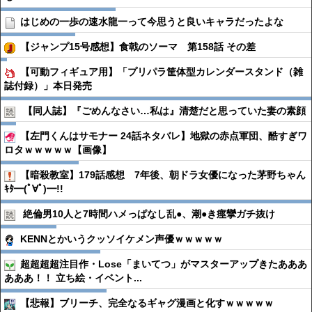
はじめの一歩の速水龍一って今思うと良いキャラだったよな
【ジャンプ15号感想】食戟のソーマ 第158話 その差
【可動フィギュア用】「プリパラ筐体型カレンダースタンド（雑
誌付録）」本日発売
【同人誌】『ごめんなさい…私は』清楚だと思っていた妻の素顔
【左門くんはサモナー 24話ネタバレ】地獄の赤点軍団、酷すぎワ
ロタｗｗｗｗｗ【画像】
【暗殺教室】179話感想 7年後、朝ドラ女優になった茅野ちゃん
ｷﾀ━(ﾟ∀ﾟ)━!!
絶倫男10人と7時間ハメっぱなし乱●︎、潮●︎き痙攣ガチ抜け
KENNとかいうクッソイケメン声優ｗｗｗｗｗ
超超超超注目作・Lose「まいてつ」がマスターアップきたあああ
あああ！！ 立ち絵・イベント...
【悲報】ブリーチ、完全なるギャグ漫画と化すｗｗｗｗｗ