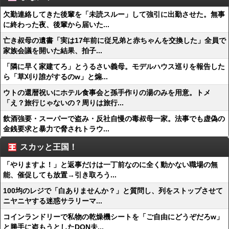
欠勤連絡してきた後輩を「未読スルー」して強引に出勤させた。無事
に終わった夜、後輩から届いた...
亡き叔母の遺書「実は17年前に従兄弟と赤ちゃんを交換した」全員で
家族会議を開いた結果、拍子...
「隣に早く家建てろ」とうるさい義母。モデルハウス巡りを報告した
ら「草刈り誰がするのw」と煽...
ウトの還暦祝いにホテル食事会と孫手作りの湯のみを用意。トメ
「え？旅行じゃないの？周りは旅行...
飲酒強要・スーパーで盗み・反社自慢の毒叔母一家。法事でも虚偽の
金銭要求と暴力で脅されトラウ...
スカッと王国！
「やりますよ！」と返事だけは一丁前なのに全く動かない職場の無
能、催促しても放置→引き取ろう...
100均のレジで「白ありませんか？」と質問し、列をストップさせて
ニヤニヤする迷惑サラリーマ...
コインランドリーで私物の乾燥機シートを「ご自由にどうぞだろw」
と勝手に盗もうとしたDQN夫...