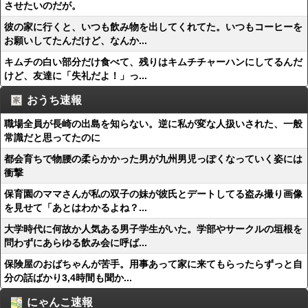
させたいのだが。
彼の家に行くと、いつも飲み物を出してくれてた。いつもコーヒーを
お願いしてたんだけど、なんか...
キムチの白い部分だけ食べて、残りはキムチチャーハンにしてるんだ
けど、友達に「失礼だよ！」っ...
おうち速報
職場全員が長崎の出島を知らない。逆に私が変な人扱いされた、一般
常識だと思ってたのに
都会育ちで物腰の柔らかかった男が九州男児っぽくなっていく姿には
衝撃
保育園のママさんが私の双子の妹が彼氏とデートしてる盗み撮り画像
を見せて「あとはわかるよね？...
大学時代に何故か人気ある男子学生がいた。学部やサークルの垣根を
問わずにあらゆる飲み会に呼ば...
保険屋のおばちゃんが苦手。用事あって家に来てもらったらずっと自
分の話ばかり3,4時間も聞か...
にゃんこ速報