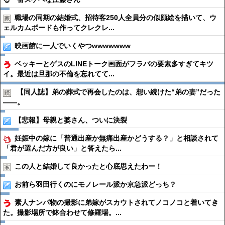
職場の同期の結婚式、招待客250人全員分の似顔絵を描いて、ウ
ェルカムボードも作ってクレクレ...
映画館に一人でいくやつwwwwwww
ベッキーとゲスのLINEトーク画面がフラバの要素多すぎてキツ
イ。最近は旦那の不倫を忘れてて...
【同人誌】弟の葬式で再会したのは、想い続けた“弟の妻”だった
――。
【悲報】母親と婆さん、ついに決裂
妊娠中の嫁に「普通出産か無痛出産かどうする？」と相談されて
「君が選んだ方が良い」と答えたら...
この人と結婚して良かったと心底思えたわー！
お前ら羽田行くのにモノレール派か京急派どっち？
素人ナンパ物の撮影に弟嫁がスカウトされてノコノコと着いてき
た。撮影場所で鉢合わせて修羅場。...