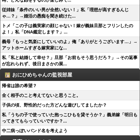
時、どんな顔をするのか楽しみで...
従姉妹「条件のいい男が全然いない！」私「理想が高すぎるんじ
ゃ…？」→婚活の愚痴を聞き続けた...
トメ「この子は義実家の顔じゃない！嫁が義妹旦那とフリンしたの
よ！」私「DNA鑑定します？」...
義母「もっと気楽にしていいのよ」俺「ありがとうございます…」→
アットホームすぎる嫁実家にな...
私「私と結婚して幸せ？」旦那「お前もそう思うだろ？」→その返事
が忘れられず、後日まさかの展...
おにひめちゃんの監視部屋
帰省は誰の希望？
全く相手のこと考えてないと思うこと。
子供の頃、野性的だった方どんな遊びしてましたか？
私「うちの子で使っていた抱っこひもを貸そうか？」義弟嫁「明日も
ってきてもらっていいですか？...
中二病っぽいバンド名を考えよう