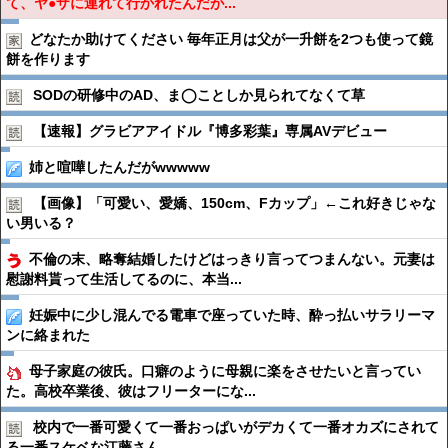
て、ヤ●ザに連れて行かれたんだが...
どなたか助けてください 毎年正月は父が一升餅を2つも使って鏡
餅を作ります
SODの研修中のAD、ま◯ことしか見られてなくて草
【速報】グラビアアイドル『博多彩葉』専属AVデビュー
姉と喧嘩したんだがwwwww
【画像】「可愛い、愛嬌、150cm、Fカップ」←これ好きじゃな
い男いる？
不倫の末、略奪結婚したけどはっきり言ってつまんない。元妻は
慰謝料貰って生活してるのに、本当...
妊娠中に少し混んでる電車で座っていた時、酔っ払いサラリーマ
ンに絡まれた
母子家庭の彼氏。口癖のように母親に楽をさせたいと言ってい
た。高校卒業後、彼はフリーターにな...
校内で一番可愛くて一番おっぱいがデカくて一番オカズにされて
る一番スケベな江藤さん