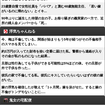
23歳妻自慢で女性社員を「ババア」と蔑む48歳無能主任、「若い嫁
がいるのに帰れない」とイキ...
90年ぶりに誕生した待望の女の子。お祭り騒ぎの義実家の一方で、近
所の婦人会メンバーから「死...
浮気ちゃんねる
今、俺は不倫している。関係が始まりもう5年が経つがその不倫相手
のスマホを見てしまい...
約3万円が入ってた財布を拾い交番に届けた私。警察から連絡が入り
その金が私のものになった結果...
旦那は性行為しても子供ができる可能性は5%ほどの体。その旦那が
外で子供を作った...
彼氏の家で不倫してる私。彼氏にキスしていたらいないはずの彼の嫁
がいた。
嫁の浮気を確信したが敢えて「1ヶ月間」嫁を泳がせた。すると嫁の
不倫がトンデモないことに.....
鬼女の宅配便