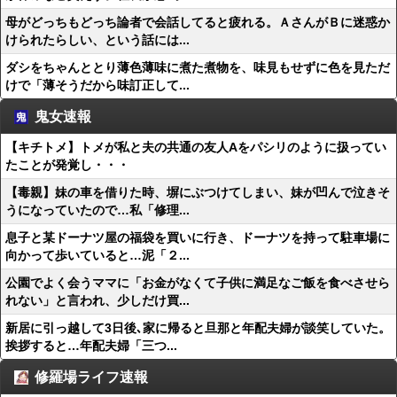
母がどっちもどっち論者で会話してると疲れる。ＡさんがＢに迷惑か
けられたらしい、という話には...
ダシをちゃんととり薄色薄味に煮た煮物を、味見もせずに色を見ただ
けで「薄そうだから味訂正して...
鬼女速報
【キチトメ】トメが私と夫の共通の友人Aをパシリのように扱ってい
たことが発覚し・・・
【毒親】妹の車を借りた時、塀にぶつけてしまい、妹が凹んで泣きそ
うになっていたので…私「修理...
息子と某ドーナツ屋の福袋を買いに行き、ドーナツを持って駐車場に
向かって歩いていると…泥「２...
公園でよく会うママに「お金がなくて子供に満足なご飯を食べさせら
れない」と言われ、少しだけ買...
新居に引っ越して3日後､家に帰ると旦那と年配夫婦が談笑していた。
挨拶すると…年配夫婦「三つ...
修羅場ライフ速報