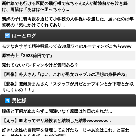
新幹線でも行ける区間の飛行機で赤ちゃん2人が離陸前から泣き続
け、両親は「あはは〜困っちゃう...
義姉の子に義両親を通じて小学校の入学祝いを渡した。届いたのは年
賀状の「気にかけてくれてあり...
はーとログ
モテなさすぎて精神科通ってる30歳ワイのルーティンがこちらwww
原神売上「2923億円です」
売れてないバンドマンやけど質問ある？
【画像】外人さん「はい、これが男女カップルの理想の身長差ね」
【悲報】避難所まんさん「スタッフが男だとナプキンとか下着とか取
りにくいの！！」
男性様
腹痛と下痢が止まらず…間違いなく原因は昨日のあれだ…
【えっ】血迷ってデリ経験者と結婚した結果wwwwww…
好きな女性の自転車を修理してあげたら「じゃあ次はこれ」と言わ