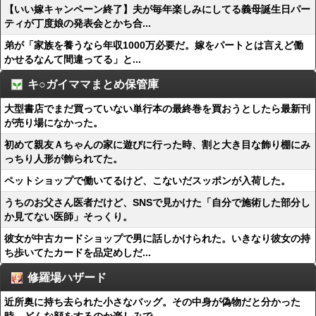
【いい嫁キャンペーン終了】夫が毎年楽しみにしてる義母誕生日パー
ティが丁度娘の発表会とかち合...
弟が「家族を養うなら年収1000万必要だ。嫁をパートとは言えど働
かせるなんて間違ってる」と...
キ○ガイママまとめ保管庫
大型書店でまだ買っていない単行本の最終巻を買おうとしたら最新刊
が売り場になかった。
初めて親友Ａちゃんの家に遊びに行った時、割と大き目な飾り棚にみ
っちり人形が飾られてた。
ペットショップで働いてるけど、こないだスッポンが入荷した。
うちのお父さん医者だけど、SNSで見かけた「自分で施術した部分し
か見てない医師」そっくり。
彼女が中古カードショップで男に話しかけられた。いきなり彼女の持
ち歩いてたカードを品定めしだ...
修羅場ハザード
近所奥に持ち去られた小さなバッグ。その中身が偽物だと分かった