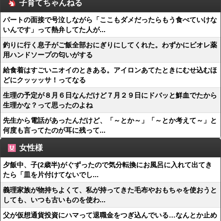
子育てちゃんねる
パートの面接で号泣しながら「ここもダメだったらもう食べていけな
いんです」って熱弁してた人が...
釣りに行く息子がご飯全部おにぎりにしてくれた。わずかにビオレ薬
用ハンドソープの匂いがする
給食着はすごいニオイのときある。アイロンあてたときにむせ込むほ
どにクッッッサ！ってなる
生理の予定が８月６日なんだけど７月２９日にドバッと鮮血でたから
生理かな？って思ったのよね
先生から電話があったんだけど、「～とか～」「～とか考えて～」と
何度も言ってたのが耳に残って...
女性様
夕飯中、子(2歳半)がぐずったので気分転換にお風呂に入れて出てき
たら「皿を片付けてないでし...
義理家族が物持ちよくて、私が持ってきた毛布やおもちゃを使おうと
しても、いつも古いものを使わ...
父が仮想通貨投資にハマって退職金をつぎ込んでいる…なんとか止め