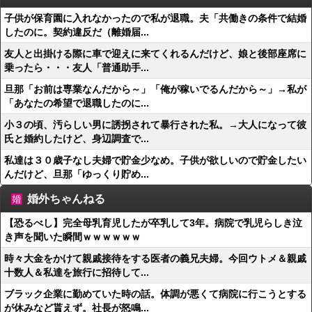
子供が保育園に入れなかったので私が退職。夫「共働きの条件で結婚
したのに。契約違反だ（離婚届...
友人と出掛ける際に車で迎えに来てくれるんだけど、娘と後部座席に
乗ったら・・・友人「普通助手...
旦那「お前は専業なんだから～」「俺が稼いでるんだから～」→私が
「あなたの希望で退職したのに...
小３の頃、汚らしい男に誘拐されて暴行された私。→大人になって彼
氏と婚約したけど、身辺調査で...
私達は３０歳子なし夫婦で貯金少なめ。子供が欲しいので貯金したい
んだけど、旦那「ゆっくり貯め...
婚外ちゃんねる
【恐るべし】完全母乳育児したが卒乳して3年。病院で乳児らしき泣
き声を聞いた瞬間ｗｗｗｗｗｗ
時々大金をかけて親戚接待をする医者の義兄夫婦。今回ウトメ＆親戚
十数人＆私達を旅行に招待して...
ブラック企業に勤めていた時の話。体調が悪くて病院に行こうとする
が休みなど貰えず。社長が怒鳴...