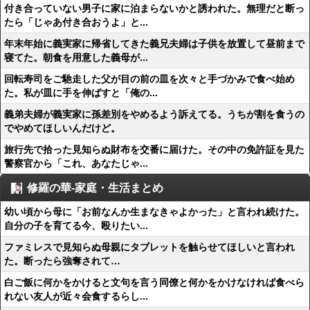
付き合っていない男子に家に泊まらないかと誘われた。無理だと断っ
たら「じゃあ付き合おうよ」と...
年末年始に義実家に帰省してきた義兄夫婦は子供を放置して昼前まで
寝てた。朝食を用意した義母が...
回転寿司をご馳走した父が目の前の皿を次々と手づかみで食べ始め
た。私が皿に手を伸ばすと「俺の...
義弟夫婦が義実家に孫差別をやめるよう訴えてる。うちが割を食うの
でやめてほしいんだけど。
旅行先で拾った見知らぬ財布を交番に届けた。その中の免許証を見た
警察官から「これ、あなたじゃ...
修羅の華-家庭・生活まとめ
幼い頃から母に「お前なんか生まなきゃよかった」と言われ続けた。
自分の子を育てる今、殴りたい...
ファミレスで見知らぬ母親にタブレットを触らせてほしいと言われ
た。断ったら強奪されて…
白ご飯に何かをかけると文句を言う同僚と何かをかけなければ食べら
れない友人が近々会食するらし...