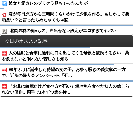
彼女と元カレのプリクラ見ちゃったんだが
嫁が毎日夕方から三時間くらいかけて夕飯を作る。もしかして要
領悪い？と言ったらめちゃくちゃ怒...
北岡果林の痴●︎もの、声出せない設定がエロすぎてヤバい
今日のオススメ記事
人の睡眠と食事に過剰に口を出してくる母親と彼氏うるさい…薬
を飲まないと眠れない苦しさも知ら...
90年ぶりに誕生した待望の女の子。お祭り騒ぎの義実家の一方
で、近所の婦人会メンバーから「死...
「お皿は綺麗だけど食べ方が汚い」焼き魚を食べた知人の信じら
れない所作…両手で1本ずつ箸を持...