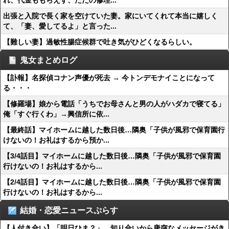
れ、代金ももらえず、ただの修理...
出張と入院で長く家を空けていた妻。家にいてくれて本当に嬉しく
て、「妻、愛してるよ」と言った...
【難しい妻】過敏性腸症候群で吐き気がひどくなるらしい。
鬼女まとめログ
【訃報】名探偵コナン声優が死去 → 今トンデモナイことになって
る・・・
【修羅場】娘から電話「うちでお母さんと男の人がハダカで寝てる」
俺「すぐ行くわ」→興信所に依...
【最終話】マイホームに越した数日後…隣奥「子供が風邪で保育園行
けないの！お礼はするから預か...
【3/4話目】マイホームに越した数日後…隣奥「子供が風邪で保育園
行けないの！お礼はするから...
【2/4話目】マイホームに越した数日後…隣奥「子供が風邪で保育園
行けないの！お礼はするから...
結婚・恋愛ニュースぷらす
【人付き合い】「明日ひま？」 知り合いから唐突なメッセージがき