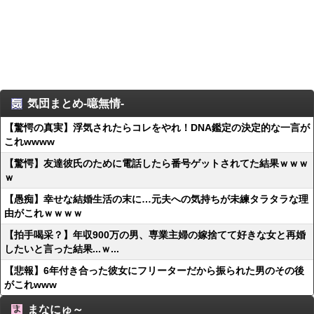
気団まとめ-噫無情-
【驚愕の真実】浮気されたらコレをやれ！DNA鑑定の決定的な一言が
これwwww
【驚愕】友達彼氏のために電話したら番号ゲットされてた結果ｗｗｗ
ｗ
【愚痴】幸せな結婚生活の末に…元夫への気持ちが未練タラタラな理
由がこれｗｗｗｗ
【拍手喝采？】年収900万の男、専業主婦の嫁捨てて好きな女と再婚
したいと言った結果...ｗ...
【悲報】6年付き合った彼女にフリーターだから振られた男のその後
がこれwww
まなにゅ～