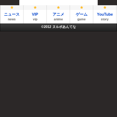
ニュース
VIP
アニメ
ゲーム
YouTube
news
vip
anime
game
story
©2012
ヌルポあんてな