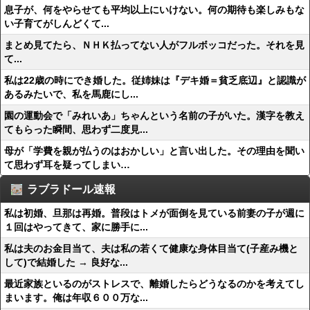
息子が、何をやらせても平均以上にいけない。何の期待も楽しみもな
い子育てがしんどくて...
まとめ見てたら、ＮＨＫ払ってない人がフルボッコだった。それを見
て...
私は22歳の時にでき婚した。従姉妹は『デキ婚＝貧乏底辺』と認識が
あるみたいで、私を馬鹿にし...
園の運動会で「みれいあ」ちゃんという名前の子がいた。漢字を教え
てもらった瞬間、思わず二度見...
母が「学費を親が払うのはおかしい」と言い出した。その理由を聞い
て思わず耳を疑ってしまい…
ラブラドール速報
私は初婚、旦那は再婚。普段はトメが面倒を見ている前妻の子が週に
１回はやってきて、家に勝手に...
私は夫のお金目当て、夫は私の若くて健康な身体目当て(子産み機と
して)で結婚した → 良好な...
最近家族といるのがストレスで、離婚したらどうなるのかを考えてし
まいます。俺は年収６００万な...