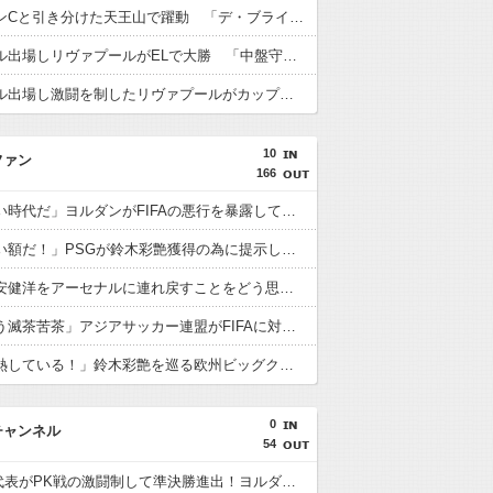
遠藤がマンCと引き分けた天王山で躍動 「デ・ブライネ封じ込めた」「プレミア最高のボランチ」「遠藤がサッカーだ」「当然ながらサポに愛されている」
遠藤がフル出場しリヴァプールがELで大勝 「中盤守備のスペシャリスト」「マジで絶大な存在」「決して怯まない」
遠藤がフル出場し激闘を制したリヴァプールがカップ制覇 「遠藤がチェルシーを完全に圧倒」「エンソとカイセドを合わせたよりも上」
10
ファン
166
海外「凄い時代だ」ヨルダンがFIFAの悪行を暴露して海外大騒ぎ！（海外の反応）
海外「凄い額だ！」PSGが鈴木彩艶獲得の為に提示した金額に海外びっくり仰天！（海外の反応）
海外「冨安健洋をアーセナルに連れ戻すことをどう思う？」（海外の反応）
海外「もう滅茶苦茶」アジアサッカー連盟がFIFAに対する立場を明確にして海外大騒ぎ！（海外の反応）
海外「過熱している！」鈴木彩艶を巡る欧州ビッグクラブ争奪戦に海外興味津々！（海外の反応）
0
チャンネル
54
U23日本代表がPK戦の激闘制して準決勝進出！ヨルダン「史上最も奇妙なPK」「日本を追い詰めたことは誇らしい」【海外の反応】