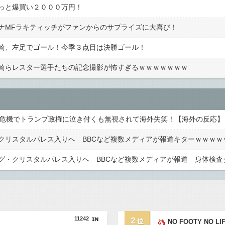
っと爆買い２０００万円！
ナMFラキティッチがファンからのサプライズに大喜び！
崎、左足でゴール！今季３点目は決勝ゴール！
崎らレスター選手たちの記念撮影が怖すぎるｗｗｗｗｗｗｗ
辞任危機でトランプ政権に泣き付くも無視されて海外失笑！【海外の反応】
11242
2
NO FOOTY NO LI