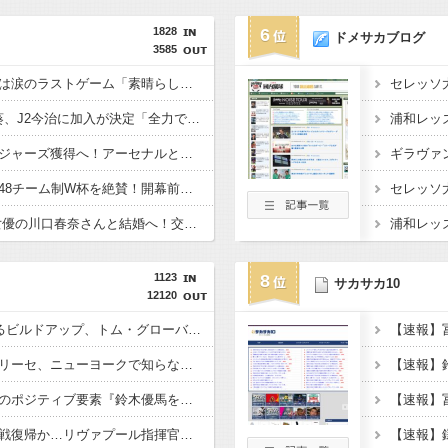
1828
6
ドメサカブログ
3585
仏代表、デシャン監督は涙のラストゲーム「素晴らしい冒険だった」 来週にもジダン新監督が就任へ
浦和退団のMF安部裕葵、J2今治に加入が決定「全力で頑張ります」（関連まとめ）
チェルシー、英代表ロジャーズ獲得へ！アーセナルとの争奪戦を制す 移籍金は英国人史上最高額の1億1700万ポンド（約256億円）
元ブラジル代表カカ、48チーム制W杯を絶賛！開幕前の不安を一蹴「多すぎると思っていたが退屈な試合は一つもなかった」
日本代表DF板倉滉、女優の川口春奈さんと結婚へ！交際１年、W杯を終え決断（関連まとめ）
1123
8
サカサカ10
12120
“攻撃的”な大宮を支えるビルドアップ、トム・グローバー＆西尾隆矢が語るポイントは「選択」と「自信」
【画像】マイケル・オリーセ、ニューヨークで知らない人たちの草サッカーに突然混ざるｗｗ
大岩監督になって唯一のポジティブ要素『鈴木優馬を代表見られるかもしれない』
遠藤航はモナコ戦で実戦復帰か…リヴァプール指揮官「出場できるはず」