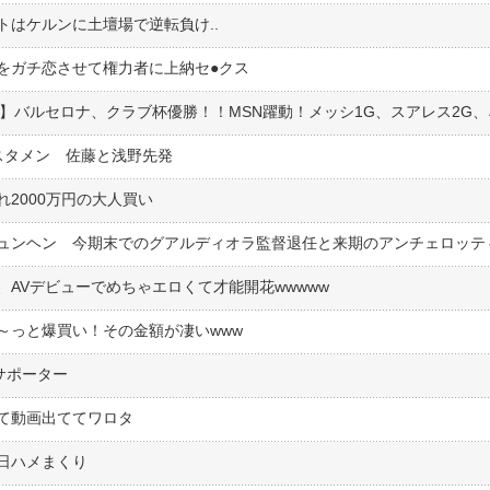
はケルンに土壇場で逆転負け..
ガチ恋させて権力者に上納セ●︎クス
スタメン 佐藤と浅野先発
2000万円の大人買い
AVデビューでめちゃエロくて才能開花wwwww
～っと爆買い！その金額が凄いwww
サポーター
ぎて動画出ててワロタ
日ハメまくり