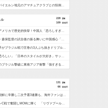
【画像】バイエルン地元のアマチュアクラブとの恒例の試合の結果がこちらwwwww
228
ネル
109
日本人がアメリカで歴史的快挙！中国人「恐ろしすぎる」「人間にこんなことが可能なのか？」「サッカーで例えるなら…」【海外の反応】
日本代表・森保監督の試合後の振る舞いに中国感心「親しみやすくて有能」「謙虚で礼儀正しい」【海外の反応】
日本人選手がブラジル戦で圧巻の3人ぶち抜きドリブル！中国人「バケモンだ」「風のような男」【海外の反応】
中国人「恐ろしい」「日本のスタイルが大好き」サッカー日本代表のブラジル戦初勝利に中国驚嘆【海外の反応】
日本代表のブラジル撃破に東南アジア衝撃「強すぎる「韓国は日本を見習わないと」「アジアは彼らにとって狭すぎる」【海外の反応】
131
66
日本が北朝鮮に辛勝し二次予選3連勝も、海外ファンは采配に辛辣「おそろしい内容の後半」「今日の森保はチキン」
遠藤がマンC戦で奮闘しMOMに輝く 「リヴァプールの全てを体現している」「ダントツでリーグ最高のボランチ」