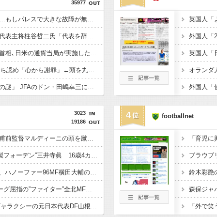
35977
【朗報】冨安健洋さん…もしパレスで大きな故障が無かったら、アーセナルのメディカルが悪かったことがハッキリする件ｗｗｗｗ
【悲報】かつての日本代表主将柱谷哲二氏「代表を辞退して下さい」 大物選手に直談判「自分からやめてほしいと思った」
【円介入】岸田文雄元首相､日米の通貨当局が実施した為替介入は｢一時しのぎに過ぎない｣との認識を示すｗｗｗｗｗ
【速報】FIFA会長、過ち認め「心から謝罪」←頭を丸めろとネットの声ｗｗｗｗｗｗｗｗ
【謎】森保監督「続投の謎」 JFAのドン・田嶋幸三に直撃 「目標達成できなかったからと言って消す必要は無い」守田英正にも言及 ・・
3023
4
footballnet
19186
◆悲報◆韓国代表洪明甫前監督マルディーニの頭を蹴ったイ・チョンスに「手を切り落とすべき」などと言われてしまう
◆Jリーグ◆横浜M“和製フォーデン”三井寺眞 16歳4カ月5日でJ1開幕史上最年少先発デビューへ「ワクワクする」
◆SPL◆レンジャース、ハノーファー96MF横田大輔の加入を発表！
◆Ｊ補強◆岡山、Kリーグ屈指の”ファイター”全北MFオベルタンを獲得へ
◆Ｊ補強◆浦和、LAギャラクシーの元日本代表DF山根視来獲得へ！既にオファー済み