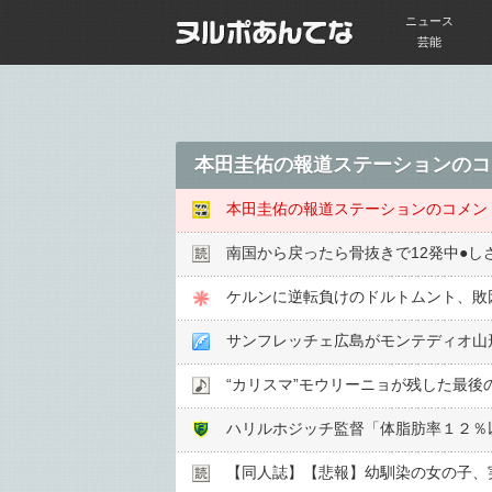
ニュース
芸能
本田圭佑の報道ステーションのコ
本田圭佑の報道ステーションのコメン
南国から戻ったら骨抜きで12発中●︎し
ケルンに逆転負けのドルトムント、敗
サンフレッチェ広島がモンテディオ山
“カリスマ”モウリーニョが残した最
ハリルホジッチ監督「体脂肪率１２％
【同人誌】【悲報】幼馴染の女の子、実