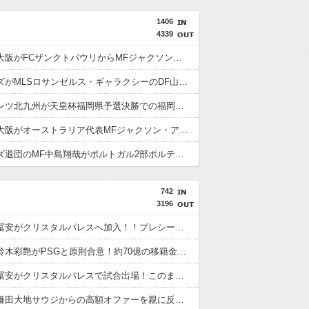
1406
4339
セレッソ大阪がFCザンクトパウリからMFジャクソン・アーバインを完全移籍で獲得と発表 「チームがさらに良くなる手助けをしたいと思っています」
浦和レッズがMLSロサンゼルス・ギャラクシーのDF山根視来を獲得へ 曺貴裁監督の湘南時代の教え子
ギラヴァンツ北九州が天皇杯福岡県予選決勝での福岡大とのトラブルを謝罪 退場のFW永井龍には2試合の出場停止処分
セレッソ大阪がオーストラリア代表MFジャクソン・アーバインを獲得か クラブはXに“匂わせ”ポスト
浦和レッズ退団のMF中島翔哉がポルトガル2部ポルティモネンセ加入決定 4年ぶりの古巣復帰に
742
3196
【速報】冨安がクリスタルパレスへ加入！！プレシーズン参加から本契約へ！
【速報】鈴木彩艶がPSGと原則合意！約70億の移籍金となる模様
【速報】冨安がクリスタルパレスで試合出場！このまま内定の声が上がっている模様wwwww
【速報】鎌田大地サウジからの高額オファーを親に反対され断っていたwwwww