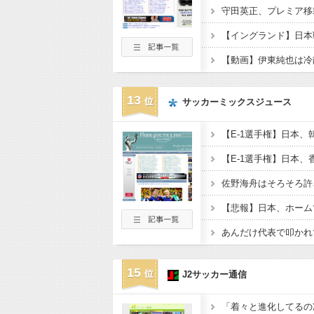
守田英正、プレミア移
【動画】伊東純也は冷
13
サッカーミックスジュース
15
J2サッカー通信