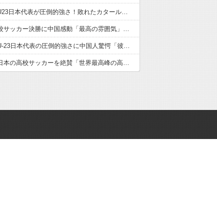
サッカーU23日本代表が圧倒的強さ！敗れたカタール脱帽「日本は真のチャンピオン」「神の意志により我々は立ち上がる」【海外の反応】
日本の高校サッカー決勝に中国感動「最高の雰囲気」「こんな大会に出場したかった」【海外の反応】
サッカーU-23日本代表の圧倒的強さに中国人驚愕「彼らにアジアは狭すぎる」【海外の反応】
中国人が日本の高校サッカーを絶賛「世界最高峰の高校大会」「中国スーパーリーグと同レベル」【海外の反応】