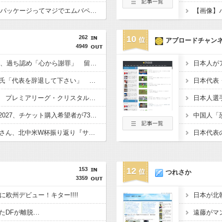
【画像】FIFAのゲームパッケージってマジでエムバペばっかなんだなｗｗ
262
10
アブロードチャン
4949
【サッカー】FIFA会長、過ち認め「心から謝罪」 留任決定を英報道…W杯権利売却案を巡る大騒動
【サッカー】柱谷哲二氏「代表を辞退して下さい」 大物選手に直談判「自分からやめてほしいと思った」 闘将と呼ばれた主将時代
【サッカー】冨安健洋 プレミアリーグ・クリスタルパレス入りへ BBCなど複数メディアが報道 身体検査クリア、一両日中に正式契約
【サッカー】女子W杯2027、チケット購入希望者が73万人超！ 大会運営責任者「スタジアムを満員にする」
【サッカー】川淵三郎さん、北中米W杯振り返り『サッカーに幻滅した人多いのでは…』審判や汚いプレーに怒り…
153
12
つれさか
3359
に欧州デビュー！キター!!!!
たDFが離脱…