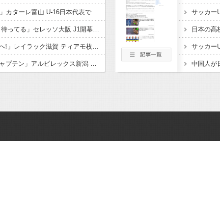
「亀ちゃんの後輩ｷﾀ━」カターレ富山 U-16日本代表でもプレー! 流経大柏からMF内田煌生の新加入内定したことを発表‼「持ち味である豊富な運動量とボール奪取能力を」
「本当に悔しい… 帰り待ってる」セレッソ大阪 J1開幕目前に大きな痛手 MF柴山昌也がトレーニングマッチ中に負傷 左ひざ複合じん帯損傷と診断 長期離脱も
「ようこそレイラックへ❕」レイラック滋賀 ティアモ枚方から MF松原 海斗が期限付き移籍で加入することを発表‼「チームの勝利に貢献できるよう全力で戦っていきます」
「新潟を想う最高のキャプテン」アルビレックス新潟 2026-27シーズンのキャプテンにDF舞行龍ジェームズが就任することを発表！副主将には4選手が就任「一体感のある『ONE TEAM』を」