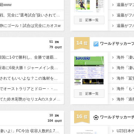
籍www
【イングランド】日本戦、完全に“選考試合”扱いされている可能性
静にゴール！試合は完全にカオスw
51
14
ワールドサッカー
79
【E-1選手権】日本、韓国に1-0で勝利し、全勝で連覇達成！ジャーメインのゴールを守り切る！
【E-1選手権】日本、香港に6発大勝！ジャーメイン良がデビュー戦で4ゴール！
佐野海舟はそろそろ許されてもいいよな？この逸材を代表に呼ばないのは大損失だろ
【悲報】日本、ホームでオーストラリアとドロー・・・谷口OGでまさかの先制許すもキレキレ中村が同点弾演出でかろうじて勝ち点1
あんだけ代表で叩かれてた鈴木彩艶がセリエAのスタメンで大活躍してるという事実
10
16
ワールドサッカー
104
「着々と進化してるの凄いよ❕」FC今治 収容人数約1.7倍！アシックス里山スタジアム増席完了を発表‼観客席だけでなく コンコースやトイレ 観客動線なども整備