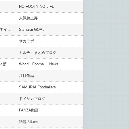
NO FOOTY NO LIFE
人気急上昇
【CWC決勝 リーベル×バルサ試合結果】バルセロナ、クラブ杯優勝！！MSN躍動！メッシ1G、スアレス2G、ネイマール2A[全ゴール動画有]
Samurai GOAL
サカラボ
カルチョまとめブログ
◆ブンデス速報◆ＦＣバイエルン・ミュンヘン 今期末でのグアルディオラ監督退任と来期のアンチェロッティ監督就任を発表！
World Football News
注目作品
SAMURAI Footballers
ドメサカブログ
FANZA動画
話題の動画