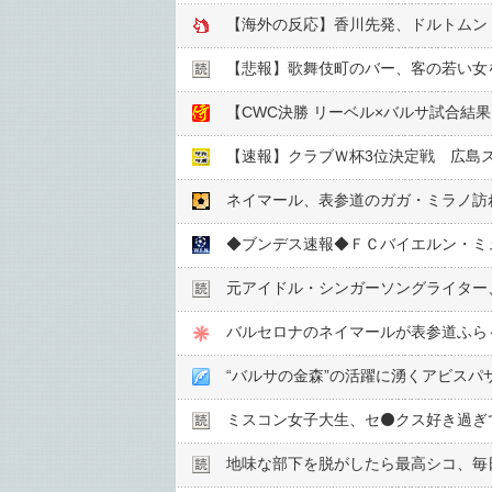
【海外の反応】香川先発、ドルトムント
【悲報】歌舞伎町のバー、客の若い女を
【速報】クラブＷ杯3位決定戦 広島
ネイマール、表参道のガガ・ミラノ訪れ
元アイドル・シンガーソングライター、
バルセロナのネイマールが表参道ふら
“バルサの金森”の活躍に湧くアビスパ
ミスコン女子大生、セ⚫️クス好き過
地味な部下を脱がしたら最高シコ、毎