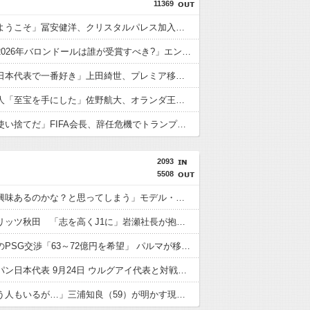
11369
英国人「ようこそ」冨安健洋、クリスタルパレス加入が決定的に！メディカル検査をパス！現地サポが歓迎！アーセナルファンも祝福！【海外の反応】
外国人「2026年バロンドールは誰が受賞すべき?」エンバペ、今季無冠でも初受賞か!?海外ファンが考える本命とは!?【海外の反応】
英国人「日本代表で一番好き」上田綺世、プレミア移籍が浮上！現地サポが大興奮！獲得を望む声が殺到！【海外の反応】
オランダ人「至宝を手にした」佐野航大、オランダ王者PSV移籍が決定的に！口頭合意報道で現地サポ騒然！プレミアのファンは落胆【海外の反応】
外国人「使い捨てだ」FIFA会長、辞任危機でトランプ政権に泣き付くも無視されて海外失笑！【海外の反応】
2093
5508
「育児に興味あるのかな？と思ってしまう」モデル・由布菜月 夫・上田綺世がW杯で不在中の“ワンオペ育児”への苦言が物議
ブラウブリッツ秋田 「志を高くJ1に」岩瀬社長が抱負を語る
鈴木彩艶のPSG交渉「63～72億円を希望」 パルマが移籍金増額要求 日本人史上最高額の成立有力視「歴史的な取引に」
森保ジャパン日本代表 9月24日 ウルグアイ代表と対戦決定！ フジテレビ系列＆TVerで放送
「外で笑う人もいるが…」三浦知良（59）が明かす現役への葛藤！ 還暦直前も「今でも上手くなりたい」と足掻く1年目からの本音