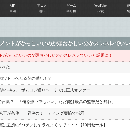
VIP
アニメ
ゲーム
YouTube
野
生活
趣味
乗り物
投資
翻
メントがかっこいいのか頭おかしいのかスレスレでい
トがかっこいいのか頭おかしいのかスレスレでいいと話題に！
された
因はトゥヘル監督の采配！？
形MFキム・ボムヨン獲りへ すでに正式オファー
後の言葉？ 「俺を嫌いでもいい、ただ俺は最高の監督だと知れ」
以下が条件」 異例のミーティング実施で指示
は近所のヤ●︎チンにヤラれまくりで・・・【10円セール】