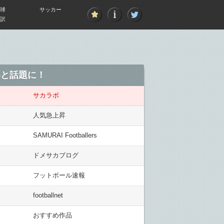
球
サッカー
訳
いと話題に！
サカラボ
人気急上昇
SAMURAI Footballers
ドメサカブログ
フットボール速報
footballnet
おすすめ作品