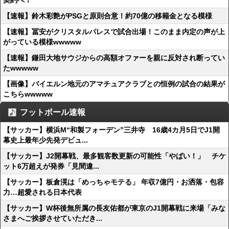
契約へ！
【速報】鈴木彩艶がPSGと原則合意！約70億の移籍金となる模様
【速報】冨安がクリスタルパレスで試合出場！このまま内定の声が上
がっている模様wwwww
【速報】鎌田大地サウジからの高額オファーを親に反対され断ってい
たwwwww
【画像】バイエルン地元のアマチュアクラブとの恒例の試合の結果が
こちらwwwww
フットボール速報
【サッカー】横浜M“和製フォーデン”三井寺 16歳4カ月5日でJ1開
幕史上最年少先発デビュ...
【サッカー】J2開幕戦、最多観客数更新の可能性「やばい！」 チケ
ット6万超えが発券「見間違...
【サッカー】板倉滉は「めっちゃモテる」 年収7億円・お洒落・包容
力…超愛される日本代表
【サッカー】W杯後無所属の長友佑都が東京のJ1開幕戦に来場「みな
さまへご挨拶させていただき...