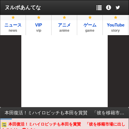
ヌルポあんてな
ニュース
VIP
アニメ
ゲーム
YouTube
news
vip
anime
game
story
本田復活！ミハイロビッチも本田を賞賛 「彼を移籍市場に出したことは一度もない」
本田復活！ミハイロビッチも本田を賞賛 「彼を移籍市場に出し