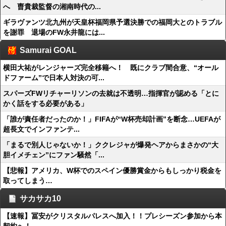
へ 曺貴裁監督の湘南時代の...
ギラヴァンツ北九州が天皇杯福岡県予選決勝での福岡大とのトラブル
を謝罪 退場のFW永井龍には...
Samurai GOAL
横田大祐がレンジャーズ完全移籍へ！ 既にクラブ間合意、“オール
ドファーム”で日本人対決の可...
スパーズFWリチャーリソンの去就は不透明…指揮官が認める「とに
かく話をする必要がある」
「誰が責任者だったのか！」FIFAが“W杯売却計画”を断念…UEFAが
超長文でインファンテ...
「まるで別人じゃないか！」ククレジャが爆発ヘアからまさかの“大
胆イメチェン”にファン騒然「...
【悲報】アメリカ、W杯でのスペイン優勝賞金からもしっかり税金を
取ってしまう…
サカサカ10
【速報】冨安がクリスタルパレスへ加入！！プレシーズン参加から本