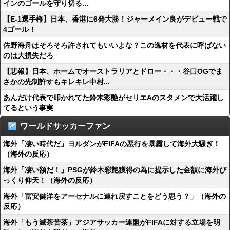
インのゴールを守り切る...
【E-1選手権】日本、香港に6発大勝！ジャーメイン良がデビュー戦で
4ゴール！
佐野海舟はそろそろ許されてもいいよな？この逸材を代表に呼ばない
のは大損失だろ
【悲報】日本、ホームでオーストラリアとドロー・・・谷口OGでま
さかの先制許すもキレキレ中村...
あんだけ代表で叩かれてた鈴木彩艶がセリエAのスタメンで大活躍し
てるという事実
ワールドサッカーファン
海外「凄い時代だ」ヨルダンがFIFAの悪行を暴露して海外大騒ぎ！
（海外の反応）
海外「凄い額だ！」PSGが鈴木彩艶獲得の為に提示した金額に海外び
っくり仰天！（海外の反応）
海外「冨安健洋をアーセナルに連れ戻すことをどう思う？」（海外の
反応）
海外「もう滅茶苦茶」アジアサッカー連盟がFIFAに対する立場を明