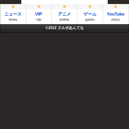
ニュース
VIP
アニメ
ゲーム
YouTube
news
vip
anime
game
story
©2012
ヌルポあんてな