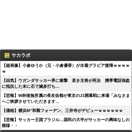
サカラボ
【超画像】小倉ゆうか（元・小倉優香）が水着グラビア復帰ｗｗｗｗ
ｗ
【凶気】ウガンダサッカー界に衝撃 若き主将が死去 携帯電話強盗
に抵抗した末に石で滅多打ち…
【悲報】W杯後無所属の長友佑都が東京のJ1開幕戦に来場「みなさま
へご挨拶させていただきます...
【億砲】横浜M“和製フォーデン、三井寺がデビューｗｗｗｗｗｗ
【悲報】サッカー王国ブラジル…国民の大半がサッカーの興味なしの
模様・・