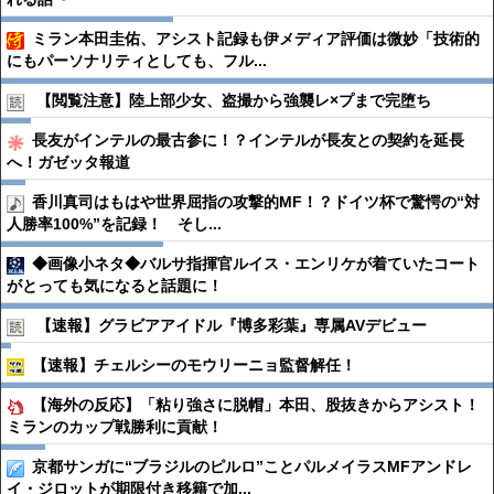
ミラン本田圭佑、アシスト記録も伊メディア評価は微妙「技術的
にもパーソナリティとしても、フル...
【閲覧注意】陸上部少女、盗撮から強襲レ×プまで完堕ち
長友がインテルの最古参に！？インテルが長友との契約を延長
へ！ガゼッタ報道
香川真司はもはや世界屈指の攻撃的MF！？ドイツ杯で驚愕の“対
人勝率100%”を記録！ そし...
◆画像小ネタ◆バルサ指揮官ルイス・エンリケが着ていたコート
がとっても気になると話題に！
【速報】グラビアアイドル『博多彩葉』専属AVデビュー
【速報】チェルシーのモウリーニョ監督解任！
【海外の反応】「粘り強さに脱帽」本田、股抜きからアシスト！
ミランのカップ戦勝利に貢献！
京都サンガに“ブラジルのピルロ”ことパルメイラスMFアンドレ
イ・ジロットが期限付き移籍で加...