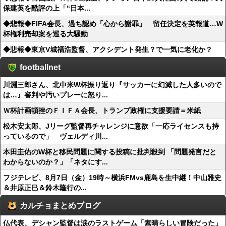
保建英を酷評の上「“日本...
◆悲報◆FIFA会長、過ち認め「心から謝罪」 留任決定を英報道…W
杯権利売却案を巡る大騒動
◆悲報◆東京V城福浩監督、アクシデント発生？で一気に老化か？
footballnet
川淵三郎さん、北中米W杯振り返り『サッカーに幻滅した人多いので
は…』審判や汚いプレーに怒り...
Ｗ杯計画頓挫のＦＩＦＡ会長、トランプ政権に支援要請＝米紙
松木安太郎、Jリーグ監督再チャレンジに意欲「一応ライセンスも持
っているので」 ヴェルディ川...
本田圭佑のW杯と移民問題に関する投稿に批判殺到 「問題発言だと
わからないのか？」「ネタにす...
フジテレビ、8月7日（金）19時～横浜FMvs鹿島を生中継！中山雅史
＆井原正巳＆鈴木隆行の...
カルチョまとめブログ
仏代表、デシャン監督は涙のラストゲーム「素晴らしい冒険だった」