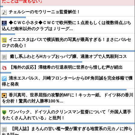
たことは一度もない」
チェルシーのモウリーニョ監督解任！
◆ＣＷＣ小ネタ◆ＣＷＣで欧州勢に１点差もしくは複数得点ぶち
込んだ南米以外のクラブはＪリーグ...
イニエスタはバスで横浜観光の写真が最高すぎる！まさにバルセ
ロナの良心！
癒し系ふわとろHカップおっパブ嬢、過激オプで人気殺到コス
【海外の反応】澤穂希の引退表明に世界から惜しむ声が続出
清水エスパルス、川崎フロンターレからDF角田誠を完全移籍で獲
得と発表
香川真司、世界屈指の攻撃的MFに！キッカー紙、ドイツ杯の香川
を分析！驚異の対人勝率100％...
ワンバック、ドイツ人のクリンスマン監督について「外国人選手
をたくさん入れている」と批判！
【同人誌】まろんの甘い檻〜愛が重すぎる地雷系の元カノに搾ら
れる話〜