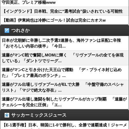
守田英正、プレミア移籍www
【イングランド】日本戦、完全に“選考試合”扱いされている可能性
【動画】伊東純也は冷静にゴール！試合は完全にカオスw
つれさか
日本が北朝鮮に辛勝し二次予選3連勝も、海外ファンは采配に辛辣
「おそろしい内容の後半」「今日...
遠藤がマンC戦で奮闘しMOMに輝く 「リヴァプールの全てを体現
している」「ダントツでリーグ...
遠藤がマンCと引き分けた天王山で躍動 「デ・ブライネ封じ込め
た」「プレミア最高のボランチ」...
遠藤がフル出場しリヴァプールがELで大勝 「中盤守備のスペシャ
リスト」「マジで絶大な存在」...
遠藤がフル出場し激闘を制したリヴァプールがカップ制覇 「遠藤が
チェルシーを完全に圧倒」「エ...
サッカーミックスジュース
【E-1選手権】日本、韓国に1-0で勝利し、全勝で連覇達成！ジャーメ