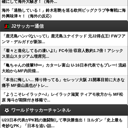
確にして海外大騒ぎ！（海外...
海外「過熱している！」鈴木彩艶を巡る欧州ビッグクラブ争奪戦に海
外興味津々！（海外の反応）
J2サッカー通信
「鹿児島ハンパないって❕」鹿児島ユナイテッド 元J2得点王! FWフア
ンマ・デルガドが新加...
「着々と進化してるの凄いよ❕」FC今治 収容人数約1.7倍！アシック
ス里山スタジアム増席完...
「亀ちゃんの後輩ｷﾀ━」カターレ富山 U-16日本代表でもプレー! 流経
大柏からMF内田煌...
「本当に悔しい… 帰り待ってる」セレッソ大阪 J1開幕目前に大きな
痛手 MF柴山昌也がトレ...
「ようこそレイラックへ❕」レイラック滋賀 ティアモ枚方から MF松
原 海斗が期限付き移籍で...
ワールドサッカーチャンネル
U23日本代表がPK戦の激闘制して準決勝進出！ヨルダン「史上最も
奇妙なPK」「日本を追い詰...