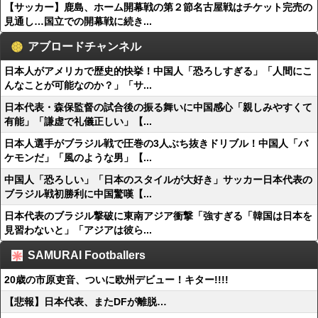
【サッカー】鹿島、ホーム開幕戦の第２節名古屋戦はチケット完売の
見通し…国立での開幕戦に続き...
アブロードチャンネル
日本人がアメリカで歴史的快挙！中国人「恐ろしすぎる」「人間にこ
んなことが可能なのか？」「サ...
日本代表・森保監督の試合後の振る舞いに中国感心「親しみやすくて
有能」「謙虚で礼儀正しい」【...
日本人選手がブラジル戦で圧巻の3人ぶち抜きドリブル！中国人「バ
ケモンだ」「風のような男」【...
中国人「恐ろしい」「日本のスタイルが大好き」サッカー日本代表の
ブラジル戦初勝利に中国驚嘆【...
日本代表のブラジル撃破に東南アジア衝撃「強すぎる「韓国は日本を
見習わないと」「アジアは彼ら...
SAMURAI Footballers
20歳の市原吏音、ついに欧州デビュー！キター!!!!
【悲報】日本代表、またDFが離脱…