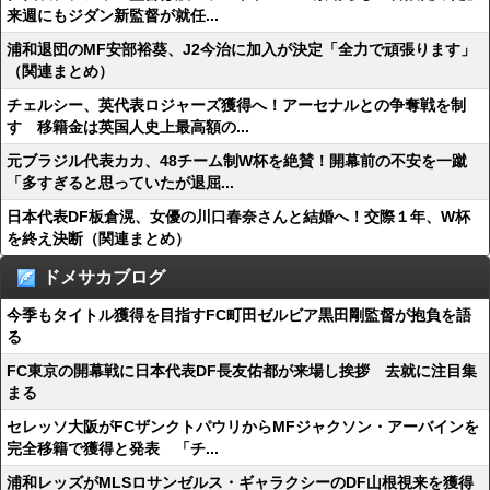
来週にもジダン新監督が就任...
浦和退団のMF安部裕葵、J2今治に加入が決定「全力で頑張ります」
（関連まとめ）
チェルシー、英代表ロジャーズ獲得へ！アーセナルとの争奪戦を制
す 移籍金は英国人史上最高額の...
元ブラジル代表カカ、48チーム制W杯を絶賛！開幕前の不安を一蹴
「多すぎると思っていたが退屈...
日本代表DF板倉滉、女優の川口春奈さんと結婚へ！交際１年、W杯
を終え決断（関連まとめ）
ドメサカブログ
今季もタイトル獲得を目指すFC町田ゼルビア黒田剛監督が抱負を語
る
FC東京の開幕戦に日本代表DF長友佑都が来場し挨拶 去就に注目集
まる
セレッソ大阪がFCザンクトパウリからMFジャクソン・アーバインを
完全移籍で獲得と発表 「チ...
浦和レッズがMLSロサンゼルス・ギャラクシーのDF山根視来を獲得