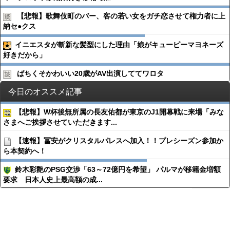
【悲報】歌舞伎町のバー、客の若い女をガチ恋させて権力者に上
納セ●︎クス
イニエスタが斬新な髪型にした理由「娘がキューピーマヨネーズ
好きだから」
ばちくそかわいい20歳がAV出演しててワロタ
今日のオススメ記事
【悲報】W杯後無所属の長友佑都が東京のJ1開幕戦に来場「みな
さまへご挨拶させていただきます...
【速報】冨安がクリスタルパレスへ加入！！プレシーズン参加か
ら本契約へ！
鈴木彩艶のPSG交渉「63～72億円を希望」 パルマが移籍金増額
要求 日本人史上最高額の成...