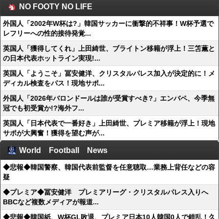
NO FOOTY NO LIFE
外国人「2002年W杯は?」韓国サッカーに衝撃的不祥事！W杯予選で
レフリーへの性的接待発覚...
英国人「獲得してくれ」上田綺世、ブライトン移籍が浮上！三笘薫と
の日本代表ホットライン実現!...
英国人「ようこそ」冨安健洋、クリスタルパレス加入が決定的に！メ
ディカル検査をパス！現地サポ...
外国人「2026年バロンドールは誰が受賞すべき?」エンバペ、今季無
冠でも初受賞か!?海外フ...
英国人「日本代表で一番好き」上田綺世、プレミア移籍が浮上！現地
サポが大興奮！獲得を望む声が...
World Football News
◆悲報◆韓国警察、韓国代表前監督を任意聴取…業務上背任などの容
疑
◆プレミア◆冨安健洋 プレミアリーグ・クリスタルパレス入りへ
BBCなど複数メディアが報道...
◆悲報◆韓国紙、W杯GL敗退、プレミア日本10人韓国0人で錯乱！久