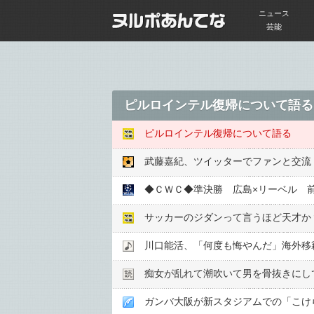
ニュース
芸能
ピルロインテル復帰について語る
ピルロインテル復帰について語る
武藤嘉紀、ツイッターでファンと交流
◆ＣＷＣ◆準決勝 広島×リーベル 
サッカーのジダンって言うほど天才か
川口能活、「何度も悔やんだ」海外移籍
痴女が乱れて潮吹いて男を骨抜きにし