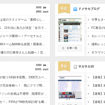
1632
6
ドメサカブログ
2952
仏代表、デシャン監督は涙のラストゲーム「素晴らしい冒険だった」 来週にもジダン新監督が就任へ
浦和退団のMF安部裕葵、J2今治に加入が決定「全力で頑張ります」（関連まとめ）
チェルシー、英代表ロジャーズ獲得へ！アーセナルとの争奪戦を制す 移籍金は英国人史上最高額の1億1700万ポンド（約256億円）
元ブラジル代表カカ、48チーム制W杯を絶賛！開幕前の不安を一蹴「多すぎると思っていたが退屈な試合は一つもなかった」
日本代表DF板倉滉、女優の川口春奈さんと結婚へ！交際１年、W杯を終え決断（関連まとめ）
1050
8
サカサカ10
11011
パリ・サンジェルマンが狙うGK鈴木彩艶。3300万ユーロ（約59億7000万円）のオファー提示も、パルマは要求額を釣り上げ
横田大祐がレンジャーズ完全移籍へ！ 既にクラブ間合意、“オールドファーム”で日本人対決の可能性
スパーズFWリチャーリソンの去就は不透明…指揮官が認める「とにかく話をする必要がある」
「誰が責任者だったのか！」FIFAが“W杯売却計画”を断念…UEFAが超長文でインファンティーノ会長を激しく糾弾！「これで終わりではない」