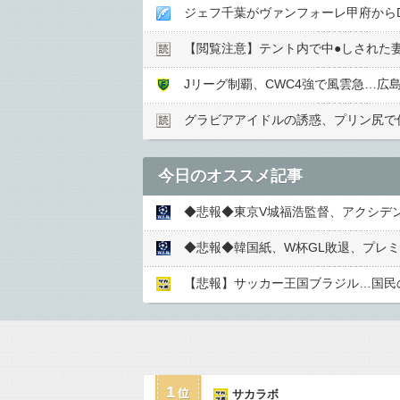
ジェフ千葉がヴァンフォーレ甲府から
【閲覧注意】テント内で中●︎しされた
Jリーグ制覇、CWC4強で風雲急…広
グラビアアイドルの誘惑、プリン尻で何
今日のオススメ記事
◆悲報◆東京V城福浩監督、アクシデ
【悲報】サッカー王国ブラジル…国民
1
サカラボ