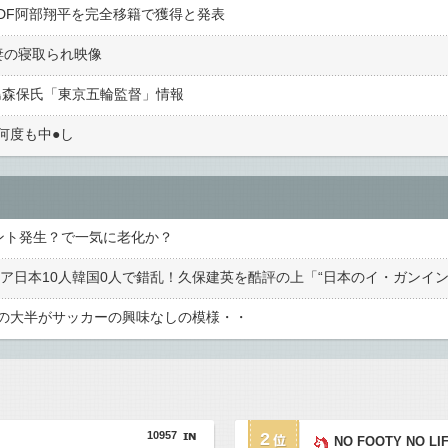
DF阿部翔平を完全移籍で獲得と発表
妻の寝取られ映像
島森保氏「東京五輪監督」情報
度も中●︎し
ント発生？で一気に老化か？
の大半がサッカーの興味なしの模様・・
10957
2
NO FOOTY NO LI