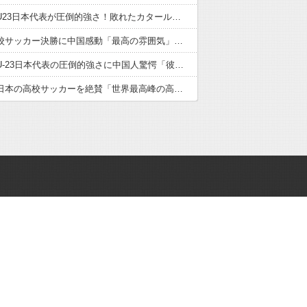
サッカーU23日本代表が圧倒的強さ！敗れたカタール脱帽「日本は真のチャンピオン」「神の意志により我々は立ち上がる」【海外の反応】
日本の高校サッカー決勝に中国感動「最高の雰囲気」「こんな大会に出場したかった」【海外の反応】
サッカーU-23日本代表の圧倒的強さに中国人驚愕「彼らにアジアは狭すぎる」【海外の反応】
中国人が日本の高校サッカーを絶賛「世界最高峰の高校大会」「中国スーパーリーグと同レベル」【海外の反応】