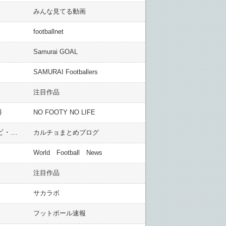
みんな見てる動画
footballnet
Samurai GOAL
SAMURAI Footballers
注目作品
勝
NO FOOTY NO LIFE
【独杯結果】チチャリート、またゴール！21戦18得点目！レバークーゼンが3-1逆転勝利！バイエルンはシャビ・アロンソのスーパーゴールで勝利！BMGはブレーメンに敗れる（関連まとめ）
カルチョまとめブログ
World Football News
注目作品
サカラボ
フットボール速報