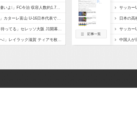
「着々と進化してるの凄いよ❕」FC今治 収容人数約1.7倍！アシックス里山スタジアム増席完了を発表‼観客席だけでなく コンコースやトイレ 観客動線なども整備
「亀ちゃんの後輩ｷﾀ━」カターレ富山 U-16日本代表でもプレー! 流経大柏からMF内田煌生の新加入内定したことを発表‼「持ち味である豊富な運動量とボール奪取能力を」
「本当に悔しい… 帰り待ってる」セレッソ大阪 J1開幕目前に大きな痛手 MF柴山昌也がトレーニングマッチ中に負傷 左ひざ複合じん帯損傷と診断 長期離脱も
「ようこそレイラックへ❕」レイラック滋賀 ティアモ枚方から MF松原 海斗が期限付き移籍で加入することを発表‼「チームの勝利に貢献できるよう全力で戦っていきます」