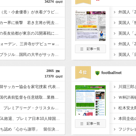
34274
【超画像】小倉ゆうか（元・小倉優香）が水着グラビア復帰ｗｗｗｗｗ
【凶気】ウガンダサッカー界に衝撃 若き主将が死去 携帯電話強盗に抵抗した末に石で滅多打ち…
【悲報】W杯後無所属の長友佑都が東京のJ1開幕戦に来場「みなさまへご挨拶させていただきます」
【億砲】横浜M“和製フォーデン、三井寺がデビューｗｗｗｗｗｗ
【悲報】サッカー王国ブラジル…国民の大半がサッカーの興味なしの模様・・
2865
4
footballnet
17370
◆悲報◆韓国警察、大韓サッカー協会を家宅捜索 代表監督選考巡り
◆悲報◆韓国警察、韓国代表前監督を任意聴取…業務上背任などの容疑
◆プレミア◆冨安健洋 プレミアリーグ・クリスタルパレス入りへ BBCなど複数メディアが報道 身体検査クリア、一両日中に正式契約
◆悲報◆韓国紙、W杯GL敗退、プレミア日本10人韓国0人で錯乱！久保建英を酷評の上「“日本のイ・ガンイン”」などといい出す始末????????????
◆悲報◆FIFA会長、過ち認め「心から謝罪」 留任決定を英報道…W杯権利売却案を巡る大騒動