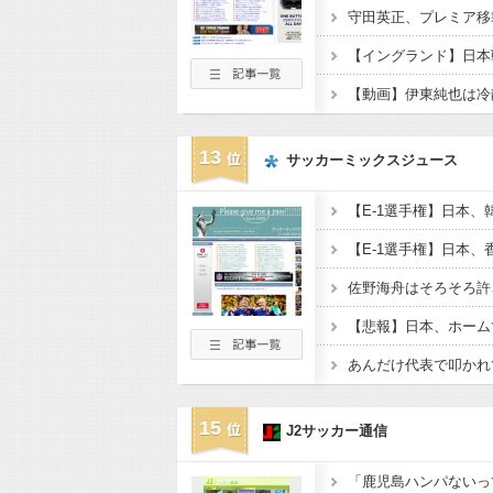
守田英正、プレミア移
【動画】伊東純也は冷
13
サッカーミックスジュース
15
J2サッカー通信