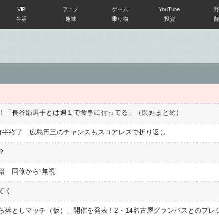
VIP
アニメ
ゲーム
YouTube
野
生活
趣味
乗り物
投資
翻
！「長谷部選手とは週１で食事に行ってる」（関連まとめ）
前半終了 広島再三のチャンスもスコアレスで折り返し
？
 同僚から“無視”
てく