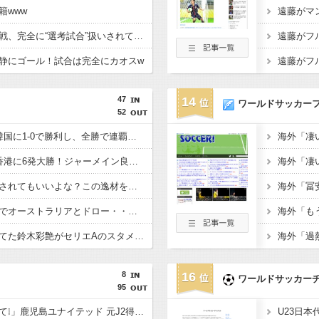
籍www
【イングランド】日本戦、完全に“選考試合”扱いされている可能性
静にゴール！試合は完全にカオスw
47
14
ワールドサッカー
52
【E-1選手権】日本、韓国に1-0で勝利し、全勝で連覇達成！ジャーメインのゴールを守り切る！
【E-1選手権】日本、香港に6発大勝！ジャーメイン良がデビュー戦で4ゴール！
佐野海舟はそろそろ許されてもいいよな？この逸材を代表に呼ばないのは大損失だろ
【悲報】日本、ホームでオーストラリアとドロー・・・谷口OGでまさかの先制許すもキレキレ中村が同点弾演出でかろうじて勝ち点1
あんだけ代表で叩かれてた鈴木彩艶がセリエAのスタメンで大活躍してるという事実
8
16
ワールドサッカー
95
「鹿児島ハンパないって❕」鹿児島ユナイテッド 元J2得点王! FWフアンマ・デルガドが新加入することを発表‼大宮、福岡でもプレーし 2度の長崎J1昇格に貢献「皆さんに最高の喜びを」