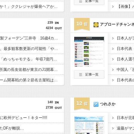
「まるで別人じゃないか！」ククレジャが爆発ヘアからまさかの“大胆イメチェン”にファン騒然「確実にカッコよくなった」「いや、なんか寂しいなぁ」
239
10
アブロードチャン
4234
【サッカー】横浜M“和製フォーデン”三井寺 16歳4カ月5日でJ1開幕史上最年少先発デビューへ「ワクワクする」
【サッカー】J2開幕戦、最多観客数更新の可能性「やばい！」 チケット6万超えが発券「見間違いじゃない？」
【サッカー】板倉滉は「めっちゃモテる」 年収7億円・お洒落・包容力…超愛される日本代表
【サッカー】W杯後無所属の長友佑都が東京のJ1開幕戦に来場「みなさまへご挨拶させていただきます」
【サッカー】鹿島、ホーム開幕戦の第２節名古屋戦はチケット完売の見通し…国立での開幕戦に続き２戦連続で“超満員”
140
12
つれさか
2738
に欧州デビュー！キター!!!!
たDFが離脱…