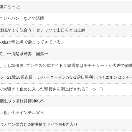
の虜になった
こジャパン」などで活躍
仕様がよく似合う！セレッソで山口らと自主練
の血は青と黒で染まってきている」
て。〜清楚系若妻、陥落〜
しくも準優勝..ブンデス公式アイドル総選挙はチチャリートが大差で優
大騒ぎ！止めに入った駅員さん胴上げされる(´・ω・`)
理性ぶっ壊れ背徳神乳不
いる」生涯インテル宣言
バメヤン弾含む2発快勝でドイツ杯8強入り