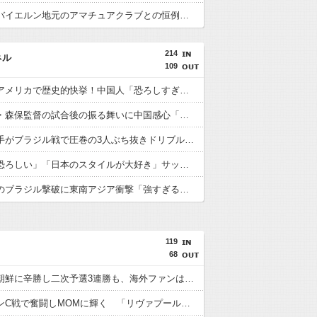
【画像】バイエルン地元のアマチュアクラブとの恒例の試合の結果がこちらwwwww
214
ネル
109
日本人がアメリカで歴史的快挙！中国人「恐ろしすぎる」「人間にこんなことが可能なのか？」「サッカーで例えるなら…」【海外の反応】
日本代表・森保監督の試合後の振る舞いに中国感心「親しみやすくて有能」「謙虚で礼儀正しい」【海外の反応】
日本人選手がブラジル戦で圧巻の3人ぶち抜きドリブル！中国人「バケモンだ」「風のような男」【海外の反応】
中国人「恐ろしい」「日本のスタイルが大好き」サッカー日本代表のブラジル戦初勝利に中国驚嘆【海外の反応】
日本代表のブラジル撃破に東南アジア衝撃「強すぎる「韓国は日本を見習わないと」「アジアは彼らにとって狭すぎる」【海外の反応】
119
68
日本が北朝鮮に辛勝し二次予選3連勝も、海外ファンは采配に辛辣「おそろしい内容の後半」「今日の森保はチキン」
遠藤がマンC戦で奮闘しMOMに輝く 「リヴァプールの全てを体現している」「ダントツでリーグ最高のボランチ」