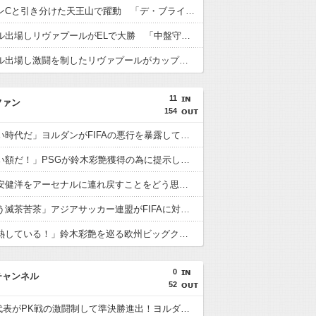
遠藤がマンCと引き分けた天王山で躍動 「デ・ブライネ封じ込めた」「プレミア最高のボランチ」「遠藤がサッカーだ」「当然ながらサポに愛されている」
遠藤がフル出場しリヴァプールがELで大勝 「中盤守備のスペシャリスト」「マジで絶大な存在」「決して怯まない」
遠藤がフル出場し激闘を制したリヴァプールがカップ制覇 「遠藤がチェルシーを完全に圧倒」「エンソとカイセドを合わせたよりも上」
11
ファン
154
海外「凄い時代だ」ヨルダンがFIFAの悪行を暴露して海外大騒ぎ！（海外の反応）
海外「凄い額だ！」PSGが鈴木彩艶獲得の為に提示した金額に海外びっくり仰天！（海外の反応）
海外「冨安健洋をアーセナルに連れ戻すことをどう思う？」（海外の反応）
海外「もう滅茶苦茶」アジアサッカー連盟がFIFAに対する立場を明確にして海外大騒ぎ！（海外の反応）
海外「過熱している！」鈴木彩艶を巡る欧州ビッグクラブ争奪戦に海外興味津々！（海外の反応）
0
チャンネル
52
U23日本代表がPK戦の激闘制して準決勝進出！ヨルダン「史上最も奇妙なPK」「日本を追い詰めたことは誇らしい」【海外の反応】