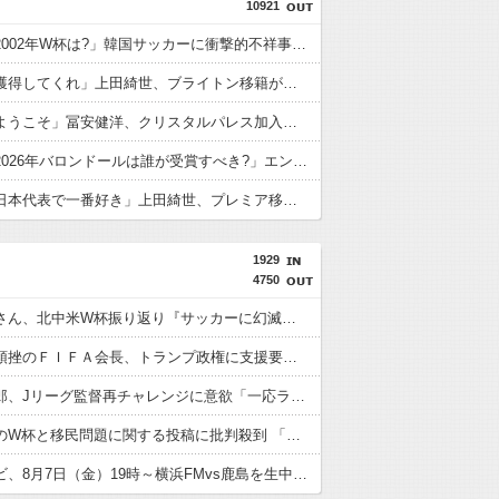
10921
外国人「2002年W杯は?」韓国サッカーに衝撃的不祥事！W杯予選でレフリーへの性的接待発覚！海外騒然！【海外の反応】
英国人「獲得してくれ」上田綺世、ブライトン移籍が浮上！三笘薫との日本代表ホットライン実現!?現地サポ大興奮！「勘弁してくれ」と危惧される懸念点とは!?【海外の反応】
英国人「ようこそ」冨安健洋、クリスタルパレス加入が決定的に！メディカル検査をパス！現地サポが歓迎！アーセナルファンも祝福！【海外の反応】
外国人「2026年バロンドールは誰が受賞すべき?」エンバペ、今季無冠でも初受賞か!?海外ファンが考える本命とは!?【海外の反応】
英国人「日本代表で一番好き」上田綺世、プレミア移籍が浮上！現地サポが大興奮！獲得を望む声が殺到！【海外の反応】
1929
4750
川淵三郎さん、北中米W杯振り返り『サッカーに幻滅した人多いのでは…』審判や汚いプレーに怒り…
Ｗ杯計画頓挫のＦＩＦＡ会長、トランプ政権に支援要請＝米紙
松木安太郎、Jリーグ監督再チャレンジに意欲「一応ライセンスも持っているので」 ヴェルディ川崎の監督時代には2連覇を達成
本田圭佑のW杯と移民問題に関する投稿に批判殺到 「問題発言だとわからないのか？」「ネタにするな」 釈明も火に油
フジテレビ、8月7日（金）19時～横浜FMvs鹿島を生中継！中山雅史＆井原正巳＆鈴木隆行のトリプル解説が決定