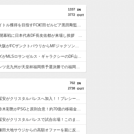
1337
3772
今季もタイトル獲得を目指すFC町田ゼルビア黒田剛監督が抱負を語る
FC東京の開幕戦に日本代表DF長友佑都が来場し挨拶 去就に注目集まる
セレッソ大阪がFCザンクトパウリからMFジャクソン・アーバインを完全移籍で獲得と発表 「チームがさらに良くなる手助けをしたいと思っています」
浦和レッズがMLSロサンゼルス・ギャラクシーのDF山根視来を獲得へ 曺貴裁監督の湘南時代の教え子
ギラヴァンツ北九州が天皇杯福岡県予選決勝での福岡大とのトラブルを謝罪 退場のFW永井龍には2試合の出場停止処分
702
2738
【速報】冨安がクリスタルパレスへ加入！！プレシーズン参加から本契約へ！
【速報】鈴木彩艶がPSGと原則合意！約70億の移籍金となる模様
【速報】冨安がクリスタルパレスで試合出場！このまま内定の声が上がっている模様wwwww
【速報】鎌田大地サウジからの高額オファーを親に反対され断っていたwwwww