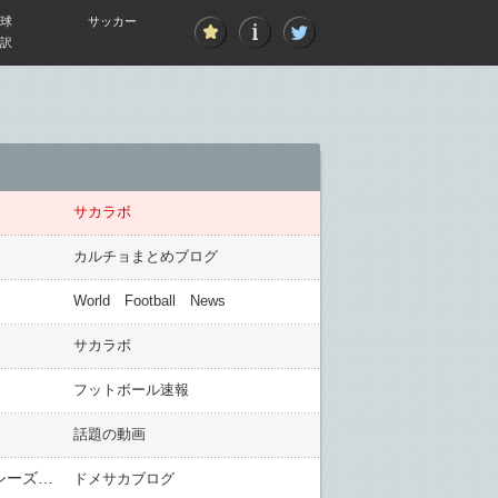
球
サッカー
訳
サカラボ
カルチョまとめブログ
World Football News
サカラボ
フットボール速報
話題の動画
ガンバ大阪が新スタジアムでの「こけら落としマッチ（仮）」開催を発表！2・14名古屋グランパスとのプレシーズンマッチで
ドメサカブログ