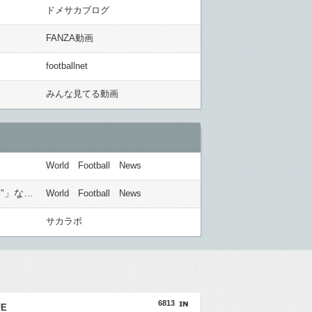
ドメサカブログ
FANZA動画
footballnet
みんな見てる動画
World Football News
◆悲報◆韓国紙、W杯GL敗退、プレミア日本10人韓国0人で錯乱！久保建英を酷評の上「“日本のイ・ガンイン”」などといい出す始末????????????
World Football News
サカラボ
6813
FE