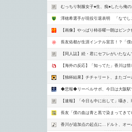
むっちり制服女子●︎生、痴●︎したら俺
澤穂希選手が現役引退表明 「なでし
【画像】やっぱり柿谷曜一朗はピンク
長友佑都が生涯インテル宣言！？「僕
【同人誌】続・君にセフレがいたなん
【海外の反応】「知ってた」香川は惜
◆悲報◆リーベルサポ、今日は大阪駅で
【速報】「今日も中に出して」囁き、
長友「僕の血は青と黒で染まってきて
香川が追加点の起点に…ドルト、オー