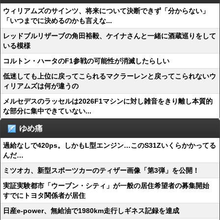
ウィリアムズのサインツ、将来について決断できず「分からない」
「いつまでに決めるのかも言えな...
レッドブルリザーブの角田裕毅、ケイナさんと一緒に酒蔵巡りをして
いる模様
コルトン・ハータのF1参戦の可能性が消滅したらしい
低迷しても上位に戻ってこられるマクラーレンと戻ってこられないウ
ィリアムズは何が違うの
メルセデスのラッセルは2026F1マシンに対し雑音をきり離し本質的
な部分に集中できていない...
ゆめ痛
過給なしで420ps。しかもL型エンジン…このS31Zいくらかかってる
んだ…
ミツオカ、新型スポーツカーのティザー画像「第3弾」を公開！
実証実験都市「ウーブン・シティ」が一般の居住希望者の募集開始
すでにトヨタ関係者が居住
日産e-power、無給油で1980km走行しギネス記録を達成