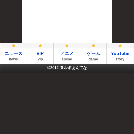
ニュース
VIP
アニメ
ゲーム
YouTube
news
vip
anime
game
story
©2012
ヌルポあんてな