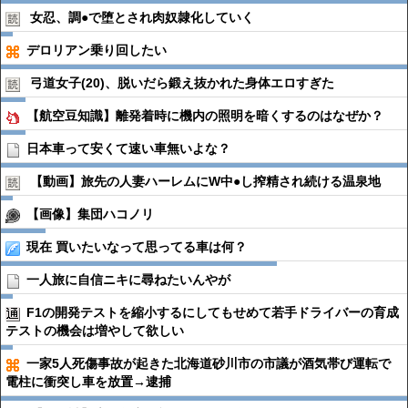
女忍、調●︎で堕とされ肉奴隷化していく
デロリアン乗り回したい
弓道女子(20)、脱いだら鍛え抜かれた身体エロすぎた
【航空豆知識】離発着時に機内の照明を暗くするのはなぜか？
日本車って安くて速い車無いよな？
【動画】旅先の人妻ハーレムにW中●︎し搾精され続ける温泉地
【画像】集団ハコノリ
現在 買いたいなって思ってる車は何？
一人旅に自信ニキに尋ねたいんやが
F1の開発テストを縮小するにしてもせめて若手ドライバーの育成
テストの機会は増やして欲しい
一家5人死傷事故が起きた北海道砂川市の市議が酒気帯び運転で
電柱に衝突し車を放置→逮捕