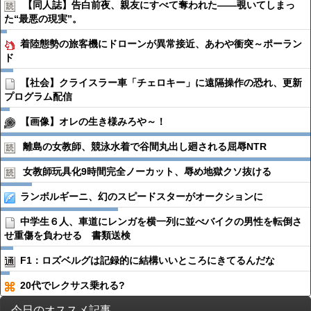
【同人誌】告白前夜、親友にすべて奪われた――覗いてしまっ
た“最悪の現実”。
着陸態勢の旅客機にドローンが異常接近、あわや衝突～ポーラン
ド
【社会】クライスラー車「チェロキー」に遠隔操作の恐れ、更新
プログラム配信
【画像】オレの生き様みろや～！
離島の女教師、競泳水着で谷間丸出し廻される屈辱NTR
女教師玩具化9時間完全ノーカット、辱め地獄クソ抜ける
ランボルギーニ、幻のスピードスターがオークションに
中学生６人、車道にレンガを横一列に並べバイクの男性を転倒さ
せ重傷を負わせる 書類送検
F1：ロズベルグは記録的に結構いいところにきてるんだな
20代でレクサス乗れる?
今日のオススメ記事