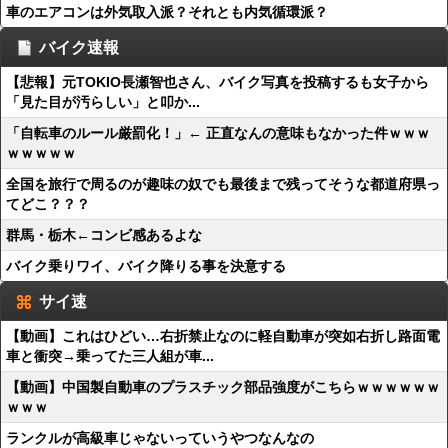
車のエアコンは外気取入派？それとも内気循環派？
バイク速報
【悲報】元TOKIO長瀬智也さん、バイク写真を投稿するも女子から
「見た目が汚らしい」と叩か...
「自転車のルール厳罰化！」← 正直なんの意味もなかった件ｗｗｗ
ｗｗｗｗｗ
全国を旅行で周るのが趣味の奴でも最後まで残ってそうな都道府県っ
てどこ？？？
群馬・栃木←コンビ感あるよな
バイク乗りワイ、バイク降りる事を決意する
サイ速
【動画】これはひどい…右折禁止なのに軽自動車が突如右折し路面電
車と衝突→乗ってた三人組が車...
【動画】中国製自動車のプラスチック部品強度がこちらｗｗｗｗｗｗ
ｗｗｗ
ランクルが高級車じゃないっていうやつなんなの