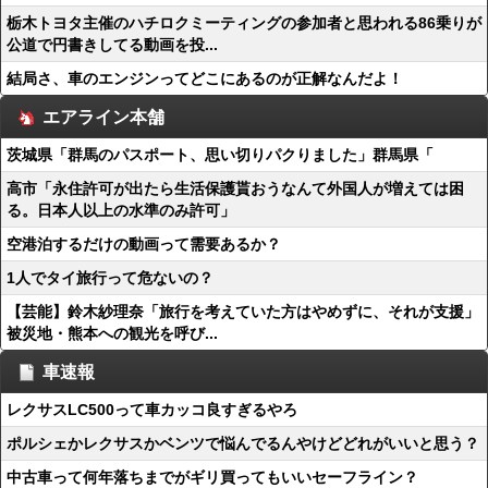
栃木トヨタ主催のハチロクミーティングの参加者と思われる86乗りが
公道で円書きしてる動画を投...
結局さ、車のエンジンってどこにあるのが正解なんだよ！
エアライン本舗
茨城県「群馬のパスポート、思い切りパクりました」群馬県「
高市「永住許可が出たら生活保護貰おうなんて外国人が増えては困
る。日本人以上の水準のみ許可」
空港泊するだけの動画って需要あるか？
1人でタイ旅行って危ないの？
【芸能】鈴木紗理奈「旅行を考えていた方はやめずに、それが支援」
被災地・熊本への観光を呼び...
車速報
レクサスLC500って車カッコ良すぎるやろ
ポルシェかレクサスかベンツで悩んでるんやけどどれがいいと思う？
中古車って何年落ちまでがギリ買ってもいいセーフライン？