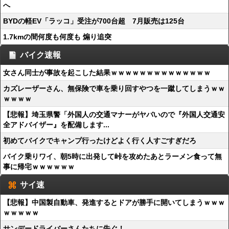
へ
BYDの軽EV「ラッコ」受注が700台超 7月販売は125台
1.7kmの間何度も何度も 煽り追突
バイク速報
女さん同士が事故を起こした結果ｗｗｗｗｗｗｗｗｗｗｗｗｗｗ
カズレーザーさん、無保険で車を乗り回すやつを一蹴してしまうｗｗ
ｗｗｗｗ
【悲報】埼玉県警「外国人の交通マナーがヤバいので『外国人交通安
全アドバイザー』を配備します...
初めてバイクでキャンプ行ったけどよく行く人すごすぎだろ
バイク乗りワイ、朝5時に出発して峠を攻めたあとラーメン食って無
事に帰宅ｗｗｗｗｗｗ
サイ速
【悲報】中国製自動車、発進するとドアが勝手に開いてしまうｗｗｗ
ｗｗｗｗｗ
サンデードライバーさんたちに告ぐ！