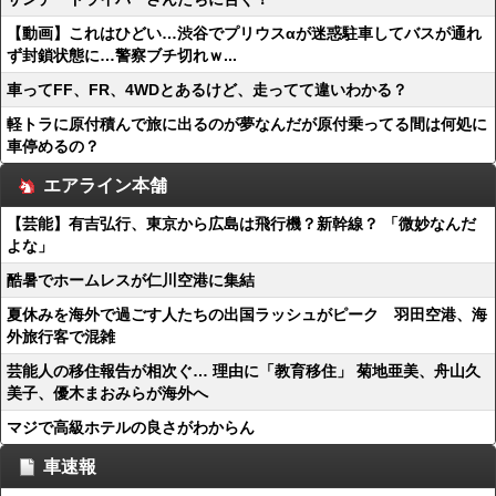
【動画】これはひどい…渋谷でプリウスαが迷惑駐車してバスが通れ
ず封鎖状態に…警察ブチ切れｗ...
車ってFF、FR、4WDとあるけど、走ってて違いわかる？
軽トラに原付積んで旅に出るのが夢なんだが原付乗ってる間は何処に
車停めるの？
エアライン本舗
【芸能】有吉弘行、東京から広島は飛行機？新幹線？ 「微妙なんだ
よな」
酷暑でホームレスが仁川空港に集結
夏休みを海外で過ごす人たちの出国ラッシュがピーク 羽田空港、海
外旅行客で混雑
芸能人の移住報告が相次ぐ… 理由に「教育移住」 菊地亜美、舟山久
美子、優木まおみらが海外へ
マジで高級ホテルの良さがわからん
車速報