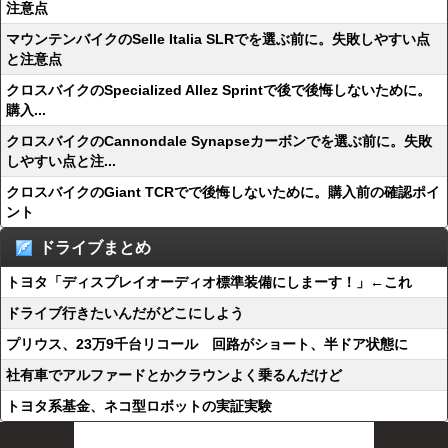
注意点
マウンテンバイクのSelle Italia SLRでを選ぶ前に。失敗しやすい点
と注意点
クロスバイクのSpecialized Allez Sprintで後で後悔しないために。
購入...
クロスバイクのCannondale Synapseカーボンでを選ぶ前に。失敗
しやすい点と注...
クロスバイクのGiant TCRでで後悔しないために。購入前の確認ポイ
ント
ドライブまとめ
トヨタ「ディスプレイオーディオ標準装備にしまーす！」←これ
ドライブ行きたいんだがどこにしよう
プリウス、23万9千台リコール 回路がショート、半ドア状態に
社有車でアルファードとかクラウンよく乗るんだけど
トヨタ系基金、ネコ型ロボットの実証実験