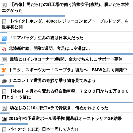
【画像】男だらけの町工場で働く溶接女子(寡黙)、脱いだら本性
エグかった
【バイク】ホンダ、400ccレジャーコンセプト「ブルドッグ」を
世界初公開
「エアバッグ」生みの親は日本人だった
北陸新幹線、開業1週間、客足は…空港は…
最強ヒロイン8コーナー3時間、全力でちんしこサポート夢体
トヨタ、スポーツカー「スープラ」復活へ BMWと共同開発中
ナニコレ！？世界の奇妙な乗り物を見てみよう
【社会】４月から変わる軽自動車税、７２００円から１万８００
円と１・５倍に
幼なじみに10回転フ●︎ラで骨抜き、俺ぬかれまくった
2015年F1予選逆ポール選手権 開幕戦オーストラリアGP結果
バイクで（ほぼ）日本一周してきた!!