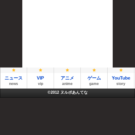
ニュース
VIP
アニメ
ゲーム
YouTube
news
vip
anime
game
story
©2012
ヌルポあんてな