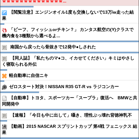
ｗｗｗｗｗｗｗｗｗｗｗｗｗｗ...
【閲覧注意】エンジンオイル1度も交換しないで13万㎞走った結
果
「ビーフ、フィッシュorチキン？」 カンタス航空の(Y)クラスで
機内食を3種類から選べるよ...
南国から戻ったら骨抜きで12発中●︎しされた
【同人誌】「私たちのマ●︎コ、イカせてください」キミはやさし
く寝取られる外伝
軽自動車に自信ニキ
ゼロスタート対決！NISSAN R35 GT-R vs ラジコンカー
【自動車】トヨタ、スポーツカー「スープラ」復活へ BMWと共
同開発中
【速報】「今日も中に出して」囁き、理性ぶっ壊れ背徳神乳不
【動画】2015 NASCAR スプリントカップ 第4戦 フェニックス 結
果