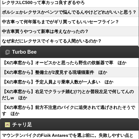
レクサスLC500って車カッコ良すぎるやろ
ポルシェかレクサスかベンツで悩んでるんやけどどれがいいと思う？
中古車って何年落ちまでがギリ買ってもいいセーフライン？
中古車買うやつって新車は考えなかったの？
なぜ未だにレクサスでイキってる人間がいるのか？
Turbo Bee
【Xの車窓から】オービスかと思ったら野生の炊飯器で草 ほか
【Xの車窓から】整備士が2度見する現場猫案件 ほか
【Xの車窓から】予定人員より乗車人数が一人多い ほか
【Xの車窓から】右足でクラッチ踏む(!?)とか普段左足で何してんの
だしw ほか
【Xの車窓から】前方不注意のバイクに追突されて逃げされたそうで
す ほか
チャリ足
マウンテンバイクのFizik Antaresでを選ぶ前に。失敗しやすい点と