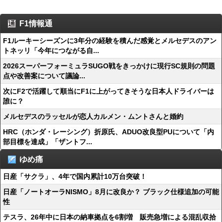
F1情報通
F1ルーキーシーズンに3年分の経験を積んだ感覚とメルセデスのアン
トネッリ「今年につながる自...
2026スーパーフォーミュラSUGO戦をきっかけに現行SC規則の問題
点や改善案について議論...
次にF2で活躍して順当にF1に上がってきそうな日本人ドライバーは
誰に？
メルセデスのラッセルが恋人カルメン・ムントさんと婚約
HRC（ホンダ・レーシング）折原氏、ADUO改良型PUについて「内
部目標を達成」「ザントフ...
ゆめ痛
日産「サクラ」、4年で国内累計10万台突破！
日産「ノートオーラNISMO」8月に改良か？ ブラック仕様追加の可能
性
テスラ、26年中に日本の納車拠点を6割増 販売急増による混乱収拾