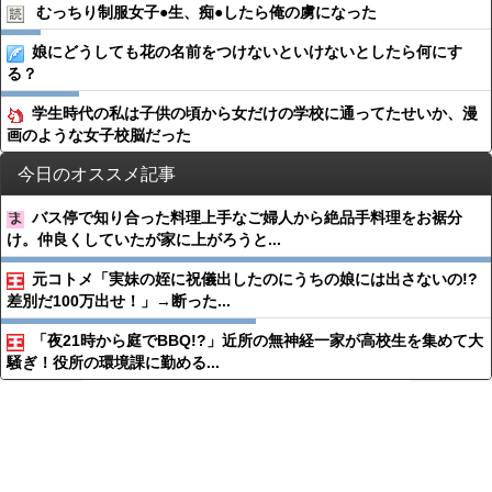
むっちり制服女子●︎生、痴●︎したら俺の虜になった
娘にどうしても花の名前をつけないといけないとしたら何にす
る？
学生時代の私は子供の頃から女だけの学校に通ってたせいか、漫
画のような女子校脳だった
今日のオススメ記事
バス停で知り合った料理上手なご婦人から絶品手料理をお裾分
け。仲良くしていたが家に上がろうと...
元コトメ「実妹の姪に祝儀出したのにうちの娘には出さないの!?
差別だ100万出せ！」→断った...
「夜21時から庭でBBQ!?」近所の無神経一家が高校生を集めて大
騒ぎ！役所の環境課に勤める...