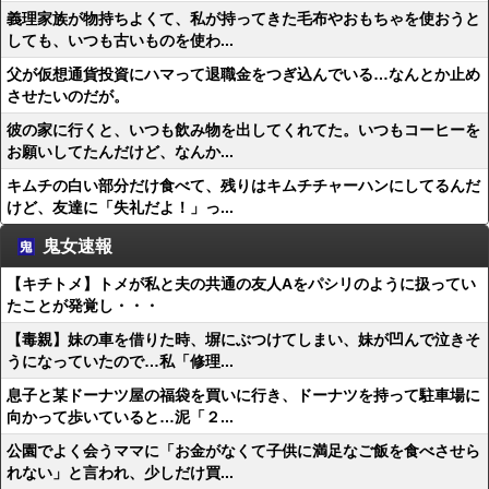
義理家族が物持ちよくて、私が持ってきた毛布やおもちゃを使おうと
しても、いつも古いものを使わ...
父が仮想通貨投資にハマって退職金をつぎ込んでいる…なんとか止め
させたいのだが。
彼の家に行くと、いつも飲み物を出してくれてた。いつもコーヒーを
お願いしてたんだけど、なんか...
キムチの白い部分だけ食べて、残りはキムチチャーハンにしてるんだ
けど、友達に「失礼だよ！」っ...
鬼女速報
【キチトメ】トメが私と夫の共通の友人Aをパシリのように扱ってい
たことが発覚し・・・
【毒親】妹の車を借りた時、塀にぶつけてしまい、妹が凹んで泣きそ
うになっていたので…私「修理...
息子と某ドーナツ屋の福袋を買いに行き、ドーナツを持って駐車場に
向かって歩いていると…泥「２...
公園でよく会うママに「お金がなくて子供に満足なご飯を食べさせら
れない」と言われ、少しだけ買...