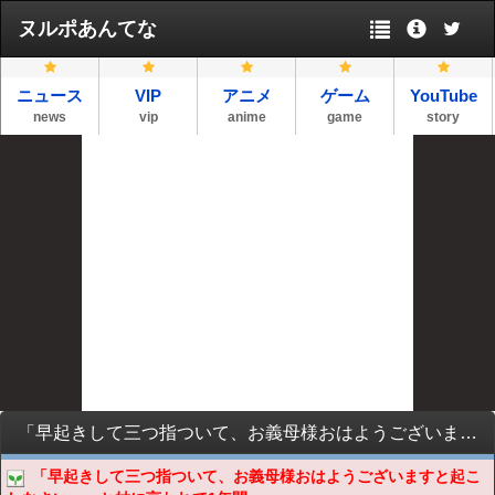
ヌルポあんてな
ニュース
VIP
アニメ
ゲーム
YouTube
news
vip
anime
game
story
「早起きして三つ指ついて、お義母様おはようございますと起こしなさい。」と姑に言われて1年間続けていたがある日「同じ挨拶で変化が無いわねぇ～」と言われたので…
「早起きして三つ指ついて、お義母様おはようございますと起こ