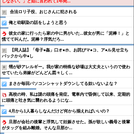
しなさい。」と姑に言われて1年間...
合法ロリ子役、おじさんに犯される
俺と幼馴染の話をしようと思う
彼女の家に行ったら家の中に男がいた...彼女が男に「泥棒！」と
慌てて叫んだ。泥棒？浮気だろ...
【同人誌】「母子●︎姦」口オ●︎ホ、お詫びマ●︎コ、ア●︎ル見せ立ち
バックから中●︎し
甥が砂アレルギー。我が家の特殊な砂場は大丈夫というので使わ
せていたら弟嫁がどんどん図々しく...
まさか毎回パソコンシャットダウンしてる奴いないよな？
高校の時、私は謎の頭痛を発症。電車内で昏倒して以来、定期的
に頭痛と吐き気に襲われるようにな...
4月から1人暮らしなんだけど何から揃えればいいの？
旦那が会社の後輩と浮気して妊娠させた。孫が欲しい義母と後輩
がタッグを組み離婚。そんな旦那か...