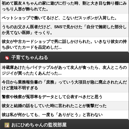
初めて親友Ａちゃんの家に遊びに行った時、割と大き目な飾り棚にみ
っちり人形が飾られてた。
ペットショップで働いてるけど、こないだスッポンが入荷した。
うちのお父さん医者だけど、SNSで見かけた「自分で施術した部分し
か見てない医師」そっくり。
彼女が中古カードショップで男に話しかけられた。いきなり彼女の持
ち歩いてたカードを品定めしだ...
子育てちゃんねる
冷蔵庫あけたらパイナップルがあって友人が食ったら、友人ところの
ジジイが買ったたくあんだった...
今日から業務報告書の「庶務」っていう大項目が急に廃止されたんだ
けど意味不明すぎる
警察や検察が冤罪率をデータとして公表すべきだと思う
彼女と結婚の話をしていた時に言われたことが衝撃だった
彼は私が何かしても、一度も「ありがとう」と言わない
おにひめちゃんの監視部屋