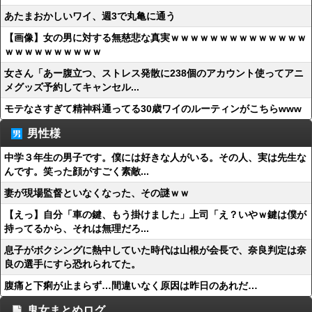
あたまおかしいワイ、週3で丸亀に通う
【画像】女の男に対する無慈悲な真実ｗｗｗｗｗｗｗｗｗｗｗｗｗｗ
ｗｗｗｗｗｗｗｗｗｗ
女さん「あー腹立つ、ストレス発散に238個のアカウント使ってアニ
メグッズ予約してキャンセル...
モテなさすぎて精神科通ってる30歳ワイのルーティンがこちらwww
男性様
中学３年生の男子です。僕には好きな人がいる。その人、実は先生な
んです。笑った顔がすごく素敵...
妻が現場監督といなくなった、その謎ｗｗ
【えっ】自分「車の鍵、もう掛けました」上司「え？いやｗ鍵は僕が
持ってるから、それは無理だろ...
息子がボクシングに熱中していた時代は山根が会長で、奈良判定は奈
良の選手にすら恐れられてた。
腹痛と下痢が止まらず…間違いなく原因は昨日のあれだ…
鬼女まとめログ