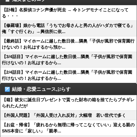
【訃報】名探偵コナン声優が死去 → 今トンデモナイことになって
る・・・
【修羅場】娘から電話「うちでお母さんと男の人がハダカで寝てる」
俺「すぐ行くわ」→興信所に依...
【最終話】マイホームに越した数日後…隣奥「子供が風邪で保育園行
けないの！お礼はするから預か...
【3/4話目】マイホームに越した数日後…隣奥「子供が風邪で保育園
行けないの！お礼はするから...
【2/4話目】マイホームに越した数日後…隣奥「子供が風邪で保育園
行けないの！お礼はするから...
結婚・恋愛ニュースぷらす
【箱】彼女に誕生日プレゼントで貰った財布の箱を捨てたらブチギレ
られたんだが
【外国人問題】「外国人受け入れ反対」大幅増 若い世代で多く
【お盆・帰省】「疲れるから無理に帰ってこなくていい」迎える親の
SNS本音に「寂しい」「親孝...