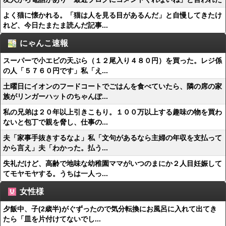
よく猫に懐かれる。「猫は人を見る目があるんだ」と自慢してきたけ
れど、今日たまたま読んだ記事...
にゃんこ速報
スーパーで小エビの天ぷら（１２尾入り４８０円）を買った。レジ係
の人「５７６０円です」私「え...
土曜日にイオンのフードコートでごはんを食べていたら、隣の席の家
族がリンガーハットのちゃんぽ...
私の兄弟は２０年以上引きこもり。１００万以上する趣味の物を買わ
ないと包丁で親を脅し、仕事の...
夫「家事手抜きするなよ」私「文句があるなら主婦の年収を支払って
から言え」夫「わかった。払う...
失礼だけど、高齢で地味な幼稚園ママがいつのまにか２人目妊娠して
てモヤモヤする。うちは一人っ...
女性様
夕飯中、子(2歳半)がぐずったので気分転換にお風呂に入れて出てき
たら「皿を片付けてないでし...