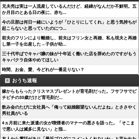
兄夫売は実は一人流産しているんだけど、経緯がなんだか不鮮明。五
か月目のとある日の夜に、赤ち...
今の旦那は何日一緒にいようが「ひとりにしてくれ」と思う気持ちが
起こらないと思っていたのにつ...
前夫のフリンにより離婚し、前夫はフリン女と再婚、私も現夫と再婚
し第一子を出産した→子供が幼...
三十代半ばでキャバ嬢の妹が十年近く働いた店を辞めたのですがもう
キャバクラ自体やめてほしい
時間、お金、愛、今どれが一番足りない？
おうち速報
嫁からもらったクリスマスプレゼントが育毛剤だった。フサフサでピ
チピチの30歳だけど育毛剤だ...
飲み会のたびに女社員へ「俺って結婚願望ないんだよね」とささやく
男社員がいる
4ヵ月前に来た派遣の女が喫煙者のマナーの悪さを語った。「そこま
で悪い人は滅多に見ない」と指...
友人から電話があり「最近ブログにコメントくれないね」と言われた