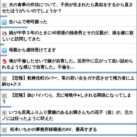
夫の食事の作法について、子供が生まれたら真似をするから直さ
せたほうがいいのでしょうか？
生ハムで寿司握った
娘が中学２年のときに40前後の独身男とその父親が、娘を嫁に欲
しいと訪問してきた
母親から虐待受けてます
俺が不倫したせいで嫁が自害した。近所中に広がって追い詰めら
れるような感じで自害した。不倫を...
【悲報】歌舞伎町のバー、客の若い女をガチ恋させて権力者に上
納セ●︎クス
【悲報】妹(パイパン)、兄に毎晩中●︎しされる関係になってしま
う
いつも尻尾ふりふり愛嬌のあるお隣さんちの花子（仮）が、元カ
ノには狂ったように吠えた
松本いちかの事務所移籍後のAV、最高すぎる