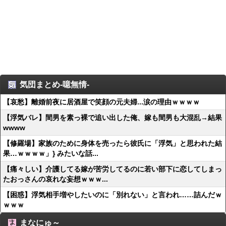
気団まとめ-噫無情-
【哀愁】離婚前夜に居酒屋で笑顔の元夫婦...涙の理由ｗｗｗｗ
【浮気バレ】間男を素っ裸で追い出した俺、嫁も間男も大混乱→結果
wwww
【修羅場】家族のために身体を売ったら彼氏に「浮気」と思われた結
果…ｗｗｗｗ」} みたいな話...
【痛々しい】介護してる嫁が苦労してるのに若い部下に恋してしまっ
たおっさんの哀れな妄想ｗｗｗ...
【困惑】浮気相手増やしたいのに「別れない」と言われ……詰んだｗ
ｗｗｗ
まなにゅ～