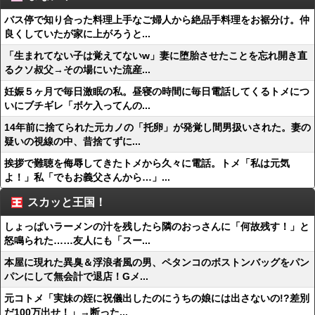
バス停で知り合った料理上手なご婦人から絶品手料理をお裾分け。仲
良くしていたが家に上がろうと...
「生まれてない子は覚えてないw」妻に堕胎させたことを忘れ開き直
るクソ叔父→その場にいた流産...
妊娠５ヶ月で毎日激眠の私。昼寝の時間に毎日電話してくるトメにつ
いにブチギレ「ボケ入ってんの...
14年前に捨てられた元カノの「托卵」が発覚し間男扱いされた。妻の
疑いの視線の中、昔捨てずに...
挨拶で難聴を侮辱してきたトメから久々に電話。トメ「私は元気
よ！」私「でもお義父さんから…」...
スカッと王国！
しょっぱいラーメンの汁を残したら隣のおっさんに「何故残す！」と
怒鳴られた……友人にも「スー...
本屋に現れた異臭＆浮浪者風の男、ペタンコのボストンバッグをパン
パンにして無会計で退店！Gメ...
元コトメ「実妹の姪に祝儀出したのにうちの娘には出さないの!?差別
だ100万出せ！」→断った...