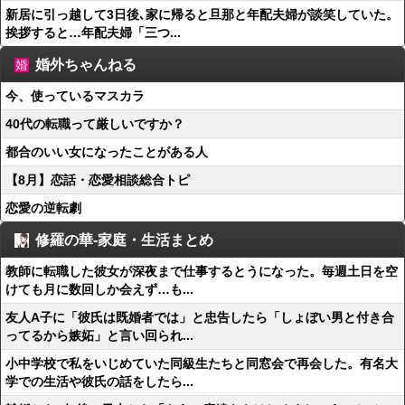
新居に引っ越して3日後､家に帰ると旦那と年配夫婦が談笑していた。
挨拶すると…年配夫婦「三つ...
婚外ちゃんねる
今、使っているマスカラ
40代の転職って厳しいですか？
都合のいい女になったことがある人
【8月】恋話・恋愛相談総合トピ
恋愛の逆転劇
修羅の華-家庭・生活まとめ
教師に転職した彼女が深夜まで仕事するとうになった。毎週土日を空
けても月に数回しか会えず…も...
友人A子に「彼氏は既婚者では」と忠告したら「しょぼい男と付き合
ってるから嫉妬」と言い回られ...
小中学校で私をいじめていた同級生たちと同窓会で再会した。有名大
学での生活や彼氏の話をしたら...