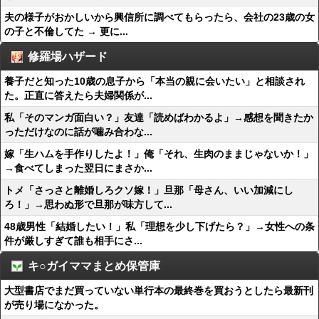
夫の様子がおかしいから興信所に調べてもらったら、会社の23歳の女
の子と不倫してた → 更に...
修羅場ハザード
養子だと知った10歳の息子から「本当の親に会いたい」と相談され
た。正直に答えたら夫婦関係が...
私「そのマンガ面白い？」友達「読めばわかるよ」→感想を聞きたか
っただけなのに話が噛み合わな...
嫁「生ハムを手作りしたよ！」俺「それ、生肉のままじゃないか！」
→食べてしまった翌日にまさか...
トメ「さっさと離婚しろクソ嫁！」旦那「母さん、いい加減にし
ろ！」→思わぬ形で旦那が味方して...
48歳男性「結婚したい！」私「理想を少し下げたら？」→女性への条
件が厳しすぎて誰も相手にさ...
キ○ガイママまとめ保管庫
大型書店でまだ買っていない単行本の最終巻を買おうとしたら最新刊
が売り場になかった。