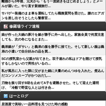
離婚から3年後、元夫から「もう一度続きをはじめましょう」とメー
ルが届いた。やり直す新婚旅行...
サバゲー装備のまま車を運転してたら職務質問を受けた。腰のエアガ
ンを差し出そうとしたら警察官...
修羅場ライフ速報
娘が作った大鍋の豚汁を嫁が勝手に外へ出した。家族全員で何度注意
しても、次の冬になるとまた…
義弟嫁が「ダサい」と義弟の服を勝手に捨てた。そして新しい服は義
弟の小遣いで自分好みの品を買...
SCの授乳室から父親が出てきた。双子連れの私はドアを開けて授乳
するしかないので男性がいるの...
私が風呂に入った隙に父がまた鍋に大量のめんつゆを入れた。煮込ん
だコンソメスープがかつおだし...
刃物を振り回すB助を止めてA子を避難させた。そして迎えた週明
け、「冷酷で野蛮な人とは付き合...
はーとログ
居酒屋で美味い一品料理を見つけた時の感動