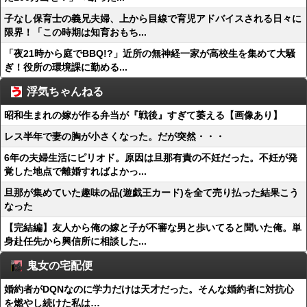
子なし保育士の義兄夫婦、上から目線で育児アドバイスされる日々に
限界！「この時期は知育おもち...
「夜21時から庭でBBQ!?」近所の無神経一家が高校生を集めて大騒
ぎ！役所の環境課に勤める...
浮気ちゃんねる
昭和生まれの嫁が作る弁当が『戦後』すぎて萎える【画像あり】
レス半年で妻の胸が小さくなった。だが突然・・・
6年の夫婦生活にピリオド。原因は旦那有責の不妊だった。不妊が発
覚した地点で離婚すればよかっ...
旦那が集めていた趣味の品(遊戯王カード)を全て売り払った結果こう
なった
【完結編】友人から俺の嫁と子が不審な男と歩いてると聞いた俺。単
身赴任先から興信所に相談した...
鬼女の宅配便
婚約者がDQNなのに学力だけは天才だった。そんな婚約者に対抗心
を燃やし続けた私は…