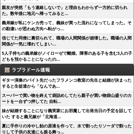
親友が突然「もう連絡しないで」と理由もわからず一方的に切られ
た。数年後に地元へ帰ってみると...
義弟嫁が私にケンカ売って、義妹が買った流れになってしまった。そ
の勘違いが思わぬ方向へ転がっ...
信じてた同僚に裏切られて、職場の人間関係が崩壊した。職場の人間
関係が一気に壊れてしまい…
5人子持ちの義弟嫁がノイローゼで離婚。障害のある子を含む3人の子
どもを預かることになったの...
ラブラドール速報
ギター演奏のバイト先だったフラメンコ教室の先生と結婚が決まった
すると生徒達から「なんであ...
スーパーで買い物を終えて袋詰めしてたら親子が買い物袋山盛りのカ
ートを一台ずつ押してた 自転...
妹が結婚することになり義実家にお邪魔して出発当日の予定を話して
いた すると義兄嫁が「北海道...
夏に手作りの冷やし飴の原液を作って、水で割ったりソーダで割った
りして子供の友達にも振る舞っ...