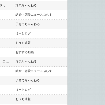
嫁の様子がおかしいので興信所に依頼した。結果、黒。俺、嫁と出会ってなかったら今頃野良犬状態だった。救ってくれたのは嫁なんだ別れたくない。俺の両親の事も良くしてくれたし....
浮気ちゃんねる
結婚・恋愛ニュースぷらす
子育てちゃんねる
はーとログ
おうち速報
おすすめ動画
既婚者でも恋をする。40代最後の恋かな...心の隙間を埋めてくれているのを恋と勘違いしてるんだと思うけど、こんなにせつなくて苦しい想いは最後にしたい。
浮気ちゃんねる
結婚・恋愛ニュースぷらす
子育てちゃんねる
はーとログ
おうち速報