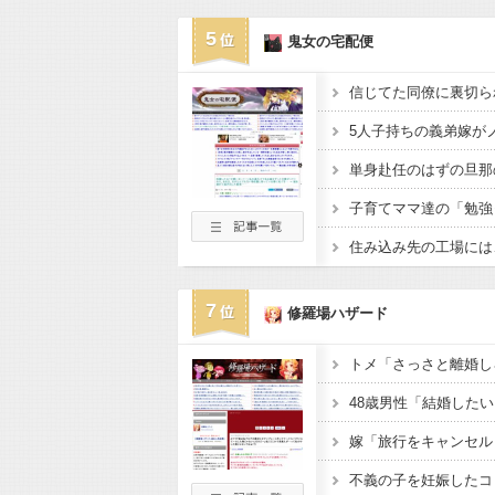
5
鬼女の宅配便
7
修羅場ハザード