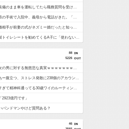
サバゲー装備のまま車を運転してたら職務質問を受けた。腰のエアガンを差し出そうとしたら警察官が本物の拳銃を抜こうとして…
旦那が胃癌の手術で入院中、義母から電話がきた。「明日の朝来なさい！場合によっては離婚してもらいます！」と怒鳴られ…
同僚の再婚相手が前妻の式がネズミー婚だったと知って不機嫌になった。そして「私は愛されてない。私だってそのくらい豪華な式を挙げたかった」と家を出て…
犬用の布製トイレシートを勧めてくるA子に「使わない」と伝えた。すると「洗ってから貸してあげるに決まってるじゃない」と笑われ…
88
5226
【画像】女の男に対する無慈悲な真実ｗｗｗｗｗｗｗｗｗｗｗｗｗｗｗｗｗｗｗｗｗｗｗｗ
女さん「あー腹立つ、ストレス発散に238個のアカウント使ってアニメグッズ予約してキャンセルしたろ」
モテなさすぎて精神科通ってる30歳ワイのルーティンがこちらwww
2923億円です」
いバンドマンやけど質問ある？
46
2565