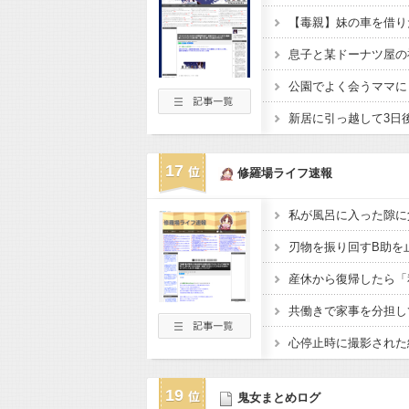
17
修羅場ライフ速報
19
鬼女まとめログ