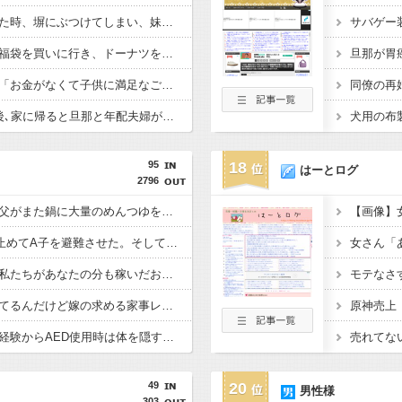
【毒親】妹の車を借りた時、塀にぶつけてしまい、妹が凹んで泣きそうになっていたので…私「修理代出すね」母「そんなものいいから、お前の乗ってる車すぐに寄越せ！！」
息子と某ドーナツ屋の福袋を買いに行き、ドーナツを持って駐車場に向かって歩いていると…泥「２つもあるんだから貰ってあげる♪」と息子が持ってる袋を勢いよくひっぱり･･･
公園でよく会うママに「お金がなくて子供に満足なご飯を食べさせられない」と言われ、少しだけ買ってあげた。すると、それ以降要求が激しくなった→そして･･･
新居に引っ越して3日後､家に帰ると旦那と年配夫婦が談笑していた。挨拶すると…年配夫婦「三つ指ついてようこそおいでくださいました､というのが礼儀だろ」→そして…
95
18
はーとログ
2796
私が風呂に入った隙に父がまた鍋に大量のめんつゆを入れた。煮込んだコンソメスープがかつおだしの匂いだけに…
刃物を振り回すB助を止めてA子を避難させた。そして迎えた週明け、「冷酷で野蛮な人とは付き合えません」と告白も出来ず振られて…
産休から復帰したら「私たちがあなたの分も稼いだおかげ」と何度も言われた。休暇中の手当がどこから出ているかを伝えたら…
共働きで家事を分担してるんだけど嫁の求める家事レベルが高すぎる。スマホをいじると不機嫌になったり息苦しい。
原神売上「
心停止時に撮影された経験からAED使用時は体を隠す配慮も必要だと話すと「そんな配慮を求めるならそのまま死んどけ、俺は助けない」と言う人がいる。
売れてな
49
20
男性様
303