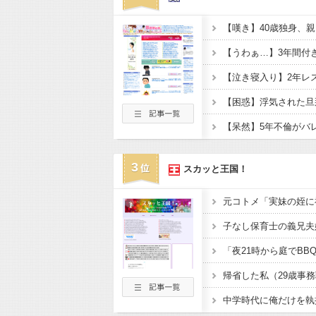
3
スカッと王国！