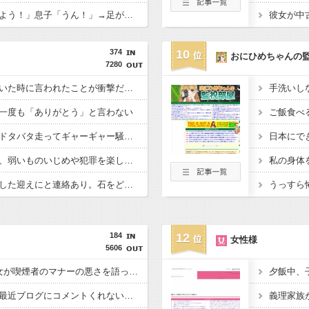
俺「土日は鬼ごっこしよう！」息子「うん！」→足が遅かった息子と本気で遊び続けた10年後…
374
10
おにひめちゃんの
7280
彼女と結婚の話をしていた時に言われたことが衝撃だった
手洗いし
一度も「ありがとう」と言わない
ご飯食べ
病院の待合室で子供がドタバタ走ってギャーギャー騒いでても親はスマホポチポチか談笑で放置
日本にで
私の地元は治安が悪く、弱いものいじめや犯罪を楽しみながら行うことが陽キャの条件だった
こども園から孫が怪我した迎えにと連絡あり。石をどかしてミミズ集め足の上に石を落としたそうな
うっすら
184
12
女性様
5606
4ヵ月前に来た派遣の女が喫煙者のマナーの悪さを語った。「そこまで悪い人は滅多に見ない」と指摘した
友人から電話があり「最近ブログにコメントくれないね」と言われた