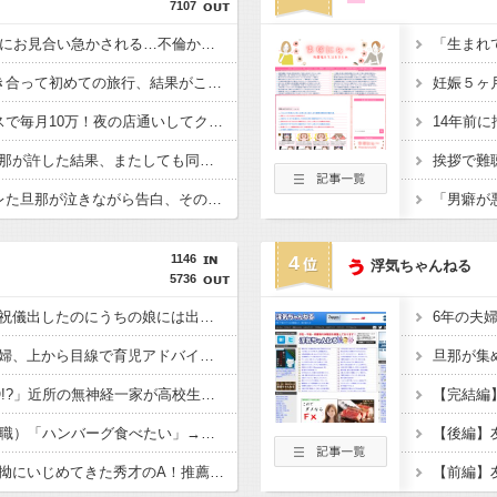
7107
【嘆き】40歳独身、親にお見合い急かされる…不倫からの転機はあるか？ｗｗｗｗ
【うわぁ…】3年間付き合って初めての旅行、結果がこれｗｗｗｗ
【泣き寝入り】2年レスで毎月10万！夜の店通いしてクラミジアもらった結果ｗ
【困惑】浮気された旦那が許した結果、またしても同じ男と…その理由がヤバいｗｗｗｗ
【呆然】5年不倫がバレた旦那が泣きながら告白、その理由がこちらｗｗｗｗ
1146
4
浮気ちゃんねる
5736
元コトメ「実妹の姪に祝儀出したのにうちの娘には出さないの!?差別だ100万出せ！」→断ったら我が家に侵入して1000万相当の宝飾品を泥＆夫の形見を破壊！
子なし保育士の義兄夫婦、上から目線で育児アドバイスされる日々に限界！「この時期は知育おもちゃが〜」と理想論を語り、義父母も「頼れ頼れ」とウザすぎる・・・
「夜21時から庭でBBQ!?」近所の無神経一家が高校生を集めて大騒ぎ！役所の環境課に勤める父親も放置・・ギャーギャー騒いでるのに何で注意しないの？
帰省した私（29歳事務職）「ハンバーグ食べたい」→オカン「ハンバーグに唐揚げサラダと手作りコーンスープ添えたで！」なぜ実家の母親は子供が30歳になっても「高校生運動部レベルのガッツリ飯」を作ってしまうのか？
中学時代に俺だけを執拗にいじめてきた秀才のA！推薦入試の朝、奴の習性を利用して道端のガラス破片を踏ませて自転車をパンクさせたｗｗｗざまぁｗｗｗｗｗｗ