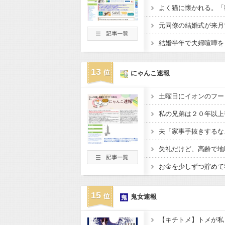
13
にゃんこ速報
15
鬼女速報