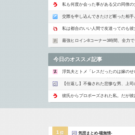
交際を申し込んできたけど断った相手
私は都合のいい人間で友達ってのも彼
最強ヒロイン8コーナー3時間、全力
今日のオススメ記事
【仕返し】不倫された悲惨な男、上司
彼氏からプロポーズされた私。だが彼
1
気団まとめ-噫無情-