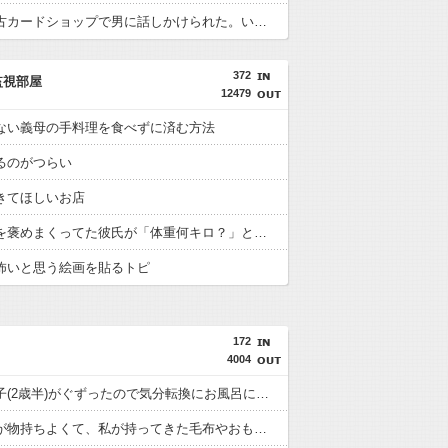
彼女が中古カードショップで男に話しかけられた。いきなり彼女の持ち歩いてたカードを品定めしだしたらしく…
372
監視部屋
12479
ない義母の手料理を食べずに済む方法
るのがつらい
きてほしいお店
私の身体を褒めまくってた彼氏が「体重何キロ？」と聞いてきた。私「160センチ55キロだよ」彼「肥満じゃねーか痩せろ！」
怖いと思う絵画を貼るトピ
172
4004
夕飯中、子(2歳半)がぐずったので気分転換にお風呂に入れて出てきたら「皿を片付けてないでしょ！義祖母が洗ったんだけど！？なめてるの？バカにしてるの？」と言われた…
義理家族が物持ちよくて、私が持ってきた毛布やおもちゃを使おうとしても、いつも古いものを使わされてしまう。