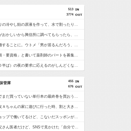
513
3774
夏に手作りの冷やし飴の原液を作って、水で割ったりソーダで割ったりして子供の友達にも振る舞っていた → すると子供の友達でもなんでもない子のママがうちに来て…
夫の様子がおかしいから興信所に調べてもらったら、会社の23歳の女の子と不倫してた → 更に保険証の期限が過ぎても新しいの送られてこないので会社に問い合わせたら、衝撃の事実が！
旦那と離婚することに。ウトメ「男が居るんだろう、それで男に色々入れられたんだろう慰謝料払え」私「男が居て、コンセントになったのはそちらの息子さんのほうですよ」後はシラネｗ
「免許必須・要資格」と書いて薬剤師のパートを募集したら、「資格はありません！でも頑張ります！」と言うチュプとじーさんが大挙して押しかけてきた。→もっとひどいのが・・・
旦那（４０半ば）の夜の要求に応えるのがしんどくなってきて、そっちだけダメになってくれたらと思ってジャンクフードや甘菓子を食わせ続けた。→１年半で予想外の結果に・・・
455
保管庫
676
大型書店でまだ買っていない単行本の最終巻を買おうとしたら最新刊が売り場になかった。
初めて親友Ａちゃんの家に遊びに行った時、割と大き目な飾り棚にみっちり人形が飾られてた。
ペットショップで働いてるけど、こないだスッポンが入荷した。
うちのお父さん医者だけど、SNSで見かけた「自分で施術した部分しか見てない医師」そっくり。