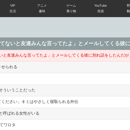
VIP
アニメ
ゲーム
YouTube
野
生活
趣味
乗り物
投資
翻
てないと友達みんな言ってたよ」とメールしてくる彼
いと友達みんな言ってたよ」とメールしてくる彼に別れ話をしたんだが
させられる
そういうことだった
せてください」キミはやさしく寝取られる外伝
と呼ばれる女性がいる
んてワロタ