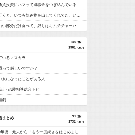
父が仮想通貨投資にハマって退職金をつぎ込んでいる…なんとか止めさせたいのだが。
彼の家に行くと、いつも飲み物を出してくれてた。いつもコーヒーをお願いしてたんだけど、なんかそのコーヒーって妙な匂いがしてたんだよね…その原因を知ってドン…
キムチの白い部分だけ食べて、残りはキムチチャーハンにしてるんだけど、友達に「失礼だよ！」って怒られた
148
1961
ているマスカラ
転職って厳しいですか？
い女になったことがある人
恋話・恋愛相談総合トピ
転劇
99
活まとめ
1732
離婚から3年後、元夫から「もう一度続きをはじめましょう」とメールが届いた。やり直す新婚旅行には元夫の両親も同行するそうで…