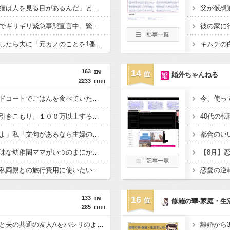
よく猫に懐かれる。「猫は人を見る目があるんだ」と自慢してきたけれど、今日たまたま読んだ記事であることを目にした
元同僚の結婚式が来月でギリギリ緊急事態宣言中。緊急事態宣言中に決行して遠方のゲストも呼ぶと聞いてこいつもしかして常識無い？とげんなりしつつある
結婚半年で夫婦喧嘩をしたら夫に「元カノのことを1番愛している。彼女に比べたら10%ほどしか君を愛していない。親を喜ばせたいから結婚した」と言われた
163
14
婚外ちゃんねる
2233
土曜日にイオンのフードコートでごはんを食べていたら、隣の席の家族がリンガーハットのちゃんぽん一杯を３人で分けて食べはじめた。誰にも迷惑はかけてないけどなんかモヤモヤ。
今、使っ
私の兄弟は２０年以上引きこもり。１００万以上する趣味の物を買わないと包丁で親を脅し、仕事の事なんて言ったら◯してやると大暴れ。最近の事件が本当に他人事じゃない。胃が痛い。
40代の
夫「家事手抜きするなよ」私「文句があるなら主婦の年収を支払ってから言え」夫「わかった。払うから家事しっかりやって」望むところだと啖呵を切ったけど、冷静に計算して後悔・・・
都合のい
失礼だけど、高齢で地味な幼稚園ママがいつのまにか２人目妊娠しててモヤモヤする。うちは一人っ子確定なのに。旦那さんは年下で小綺麗なイケメン風で夫婦ラブラブだったのも意外。
【8月】
お金を少しずつ貯めて私両親との旅行費用に使いたいんだけど、夫が「俺両親にも同じようにしてほしい」と言い出した。私の稼ぎをなぜ義両親に使わなきゃいけないのかが理解できない。
恋愛の逆
133
16
修羅の華-家庭・生
285
【キチトメ】トメが私と夫の共通の友人Aをパシリのように扱っていたことが発覚し・・・