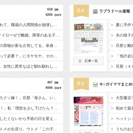
618
6
ラブラドール速報
4205
信じてた同僚に裏切られて、職場の人間関係が崩壊した。職場の人間関係が一気に壊れてしまい…
5人子持ちの義弟嫁がノイローゼで離婚。障害のある子を含む3人の子どもを預かることになったのだが...
単身赴任のはずの旦那の荷物が家を占領してる。単身赴任でほとんど帰らない癖に...
子育てママ達の「勉強って必要？」にモヤモヤ。その発言を聞くたびに感じてしまうことがあり…
住み込み先の工場には、女性に異常なほど馴れ馴れしいおっさんがいた。周囲も困り果てていて…
467
8
キ○ガイママまとめ
4006
トメ「さっさと離婚しろクソ嫁！」旦那「母さん、いい加減にしろ！」→思わぬ形で旦那が味方してくれて…
48歳男性「結婚したい！」私「理想を少し下げたら？」→女性への条件が厳しすぎて誰も相手にされず…
嫁「旅行をキャンセルしたくないから手術の日を変えて」俺「いや、それおかしくない？」→納得できず…
不義の子を妊娠したコトメが出戻り。ウトメ「この子はあなたたちの子として育てて」旦那「ありがとう」私「勝手に決めないで！」→修羅場になり…