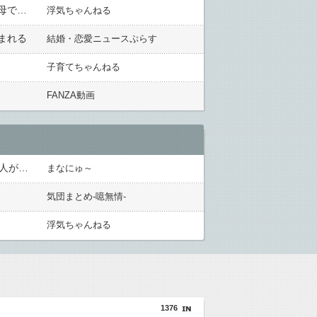
私も何度か会った事がある父の同僚の女性が来た。修羅場最高潮。女二人の叫び声が飛び交ってる。私と父と母で愛人を玄関の外に押し出した...
浮気ちゃんねる
まれる
結婚・恋愛ニュースぷらす
子育てちゃんねる
FANZA動画
浮気夫とトメ「レスだったのは嫁のせい！」虚偽の噂を流され離婚を突きつけられた。法学部の後輩弁護士20人が集結してトメ＆夫＆プリを完全撃破←後輩たちを可愛がっていた恩が最高形で返ってきた
まなにゅ～
気団まとめ-噫無情-
浮気ちゃんねる
1376