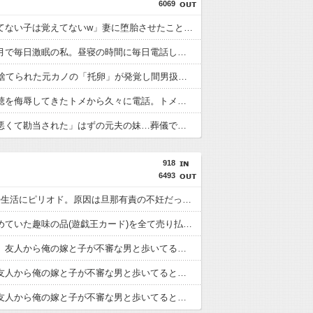
6069
「生まれてない子は覚えてないw」妻に堕胎させたことを忘れ開き直るクソ叔父→その場にいた流産直後の嫁や子供など『10人』が泣き叫ぶ地獄絵図へ
妊娠５ヶ月で毎日激眠の私。昼寝の時間に毎日電話してくるトメについにブチギレ「ボケ入ってんのか！」怒鳴ってガチャ切りした結果ｗｗ←妊婦の睡眠を邪魔する奴は容赦しない
14年前に捨てられた元カノの「托卵」が発覚し間男扱いされた。妻の疑いの視線の中、昔捨てずに残していた『〇〇』を持ち出した結果←修理屋のオッサンの技術力とノリが神すぎる
挨拶で難聴を侮辱してきたトメから久々に電話。トメ「私は元気よ！」私「でもお義父さんから…」トメの『痔』に効く温泉を紹介してあげたら大発狂した←お義父さんノリノリで温泉行ってて草
「男癖が悪くて勘当された」はずの元夫の妹…葬儀での奇行と『悲惨な思い込み』から知的障害を疑った私→こっそり病院へ誘導し行政保護させた話
918
6493
6年の夫婦生活にピリオド。原因は旦那有責の不妊だった。不妊が発覚した地点で離婚すればよかった...
旦那が集めていた趣味の品(遊戯王カード)を全て売り払った結果こうなった
【完結編】友人から俺の嫁と子が不審な男と歩いてると聞いた俺。単身赴任先から興信所に相談した結果
【後編】友人から俺の嫁と子が不審な男と歩いてると聞いた俺。単身赴任先から興信所に相談した結果
【前編】友人から俺の嫁と子が不審な男と歩いてると聞いた俺。単身赴任先から興信所に相談した結果