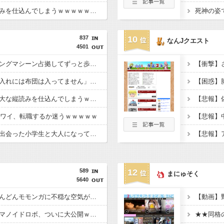
新聞さん、壮大な縦読みを仕込んでしまうｗｗｗｗｗｗｗ
837
10
なんJクエスト
4501
【衝撃】ジムのランニングマシーン占拠してずっと歩いてる男の正体←これｗｗｗｗｗ
【衝撃】旅館「この押入れには布団は入ってません」←これｗｗｗｗｗ(※画像あり)
【衝撃】新聞さん、壮大な縦読みを仕込んでしまうｗｗｗｗｗ(※画像あり)
目のワイ、転職するか迷うｗｗｗｗｗ
【衝撃】大学生の頃に出会った小学生と大人になってから再会し結婚した男、めちゃくちゃ叩かれてしまうｗｗｗｗｗ(※画像あり)
589
12
まにゅそく
5640
【悲報】ちいかわ、どんどんモモンガに不穏な空気が漂い始める
【動画】純国産ヒューマノイドロボ、ついに大公開ｗｗｗ技術力ホンマにえぐいな日本ｗｗｗｗｗｗｗｗｗ