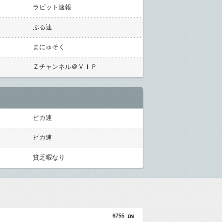
ラビット速報
ぶる速
まにゅそく
Ｚチャンネル＠ＶＩＰ
ピカ速
ピカ速
貧乏暇なり
6755