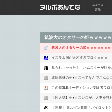
ニュース
芸能
筑波大のオタサーの姫ｗｗｗｗｗ
筑波大のオタサーの姫ｗｗｗｗｗｗｗ
イスラム国が天才すぎワロタｗｗｗ
見られちゃった！ ハムスターが餌を
北岡果林のセ●︎クスってなんでこんな
このEXILEオーディション受験者ワ
【同人誌】セ●︎クスレスが、人妻を狂
【速報】 ヨルダン政府「パイロット