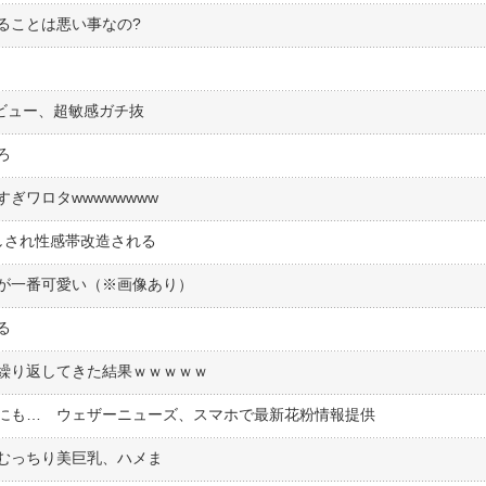
ることは悪い事なの?
ビュー、超敏感ガチ抜
ろ
ぎワロタwwwwwwww
しされ性感帯改造される
が一番可愛い（※画像あり）
る
繰り返してきた結果ｗｗｗｗｗ
倍にも… ウェザーニューズ、スマホで最新花粉情報提供
むっちり美巨乳、ハメま