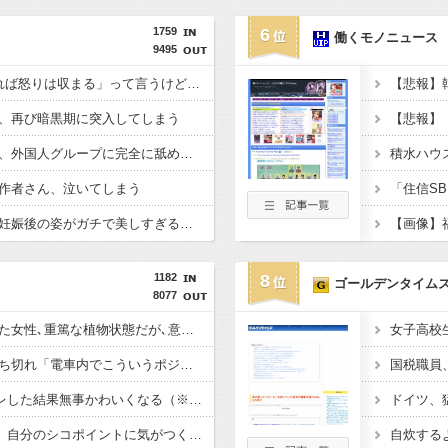
1759
6
働くモノニュース
9495
「怒ったら6秒我慢すれば怒りは収まる」って言うけど・・・
、再び暗黒期に突入してしまう
【悲報】
【動画】名古屋の警察、外国人グループに完全に舐められる
作者さん、泣いてしまう
【画像】田中みな実、妊娠後の姿がガチで美しすぎる件wwwwww
1182
8
ゴールデンタイム
8077
誤って脳幹を摘出された女性､重篤な植物状態だが､意識は正常で何かを思考していると判明
【画像】まんさん、ぶち切れ「電車内でこういうポジのおじ、ガチでイラネ」
寺田心さん(18)、筋トレした結果無事かわいくなる（※画像あり）
ドイツ、
【画像】佐倉綾音(32)、自分のシコポイントに気がつくｗｗｗｗｗｗｗｗｗｗ