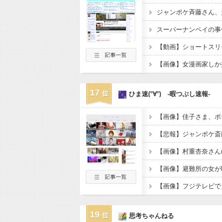
スーパーナンペイの事
17
ひま速(°∀°) -暇つぶし速報-
【画像】佳子さま、ボ
【画像】避難所の女が
【画像】フジテレビで
19
思考ちゃんねる