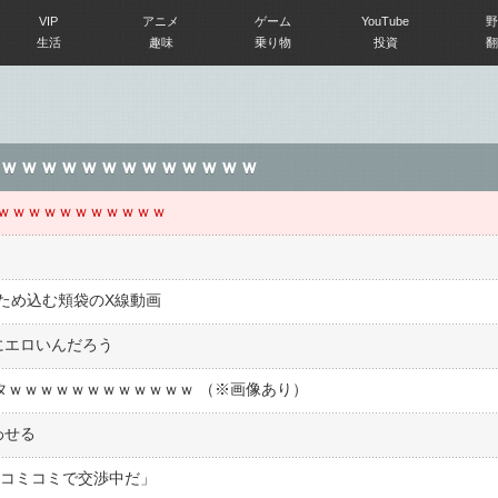
VIP
アニメ
ゲーム
YouTube
野
生活
趣味
乗り物
投資
翻
ｗｗｗｗｗｗｗｗｗｗｗｗｗ
ｗｗｗｗｗｗｗｗｗｗｗ
ため込む頬袋のX線動画
にエロいんだろう
ロタｗｗｗｗｗｗｗｗｗｗｗｗ （※画像あり）
わせる
とコミコミで交渉中だ」