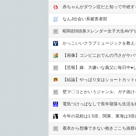
赤ちゃんがダウン症だと知って中絶す
なんJ出会い系被害者部
昭和顔9頭身スレンダー女子大生AVデ
かっこいいクラブミュージックを教え
【画像】コンビニおでんの汚さがヤバす
【悲報】嫁、大嫌いな義父に毎日中●︎
【結論】やっぱり女はショートカット
壁マ〇コとかいうジャンル、ガチ抜け
電気つけっぱなしで長年寝落ち生活を
今年の花粉は1.5倍、関東、東海は3
着衣から想像できない抱きごこち抜群