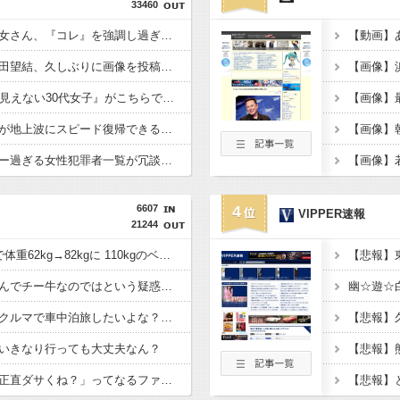
33460
【画像】ワイの会社の女さん、『コレ』を強調し過ぎて完全にあたしこ枠を狙ってるんだがw w w w w w w w w w w w
【動画】
【画像】俺たちの姫本田望結、久しぶりに画像を投稿した結果→やっぱりワイらの姫だったw w w w w w w w w w
【画像】
【画像】『20代にしか見えない30代女子』がこちらです←お前らから見てどう？？？？？？？
【衝撃】広末涼子さんが地上波にスピード復帰できる理由←コレ、誰にも分からない模様w w w w w w w w
【画像】日本のセクシー過ぎる女性犯罪者一覧が冗談抜きにレベル高過ぎる件w w w w w w w w w
6607
4
VIPPER速報
21244
寺田心、週6ジム通いで体重62kg→82kgに 110kgのベンチプレス持ち上げる姿披露
みい山作者、みいちゃんでチー牛なのではという疑惑が生まれるｗｗｗｗｗｗｗ
【画像】こんな感じのクルマで車中泊旅したいよな？？？
いきなり行っても大丈夫なん？
流行を無視したとき「正直ダサくね？」ってなるファッション上げてけ