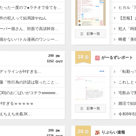
ジャンポケ斉藤さん、たった一度のフ●ラチオで全てを失ってしまう
件の犯人って結局誰やねん
【悲報】
【動画】ショートスリーパー堀さん、対面で高須幹弥にキレる
【画像】女漫画家しか描かないバトル漫画のワンシーンが発見さらるwwwwwwwwwwwwwwwwwwwwwwwwwww
298
18
がーるずレポート
1152
ディラインがHすぎる…
【悲報】ジャンポケ斎藤「性行為の許諾は取ったことありません」
これしと
【画像】村重杏奈さん(30)のお〇ぱいがコチラwwwwwwwwwwww
宅飲みで
Hすぎるｗｗｗｗｗ
婚活で結
えちえち水着JK…
令和8年
206
20
りぷらい速報
3776