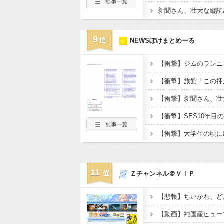
9
NEWSぽけまとめーる
【衝撃】SES10年
11
Ｚチャンネル＠ＶＩＰ