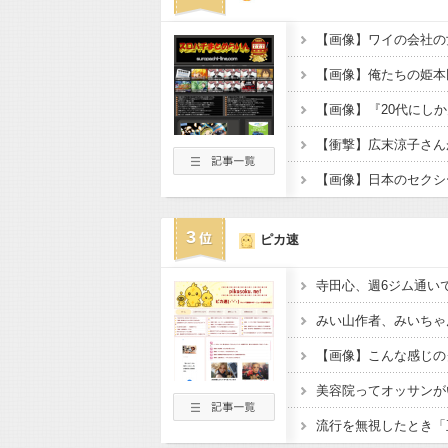
3
ピカ速
美容院ってオッサンが