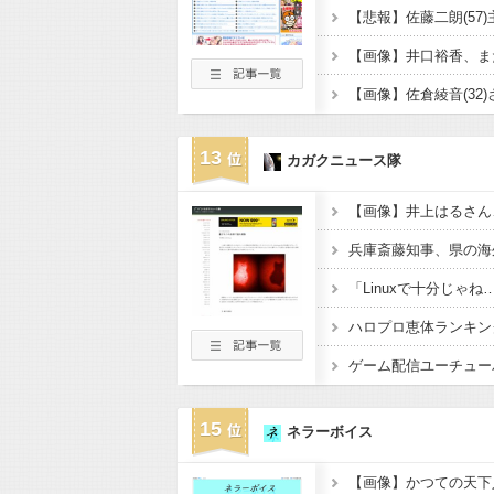
13
カガクニュース隊
ハロプロ恵体ランキング
15
ネラーボイス