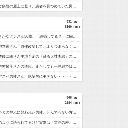
死神の姿で病院の屋上に登り、患者を見つめていた男に罰金刑
831
5160
【衝撃】さかなクンさん50歳、「結婚してる？」に回答ｗｗｗｗｗｗｗｗｗｗ
【困惑】脚本家さん「原作改変して元よりつまらなくしたろ！」←何がしたいの？ｗｗｗｗｗｗｗｗｗｗ
【悲報】佐藤二朗さん主演予定の『踊る大捜査線』スピンオフ、ガチで撮影中止が正式決定・・・・・・・・・
【悲報】中村敬斗さんの移籍、またしても一筋縄ではいかない・・・・・・・・・
【悲報】アスペ男性さん、絶望的にモテない・・・・・・・・・
568
2384
【動画】野犬の群れに襲われた男性、とんでもない方法で制圧するｗｗｗｗｗｗｗ
★★同格のように語られてるけど実際は『雲泥の差』があるものと言えば？