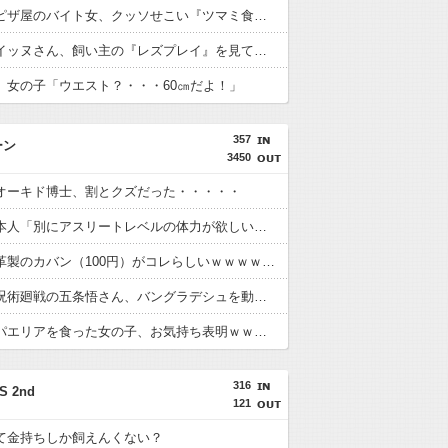
【動画】ピザ屋のバイト女、クッソせこい『ツマミ食い』をして炎上
【悲報】イッヌさん、飼い主の『レズプレイ』を見てドン引き・・・
】女の子「ウエスト？・・・60㎝だよ！」
357
ーン
3450
オーキド博士、割とクズだった・・・・・
令和の日本人「別にアスリートレベルの体力が欲しい訳じゃない。8時間仕事して夜にちょっとした自炊できて風呂入れたらいい」
【衝撃】革製のカバン（100円）がコレらしいｗｗｗｗｗｗｗｗ
【悲報】呪術廻戦の五条悟さん、バングラデシュを動かすｗｗｗｗｗｗｗｗ
人生初のパエリアを食った女の子、お気持ち表明ｗｗｗｗｗｗｗｗｗ
316
S 2nd
121
て金持ちしか飼えんくない？