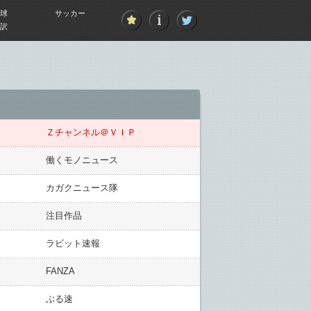
球
サッカー
訳
Ｚチャンネル＠ＶＩＰ
働くモノニュース
カガクニュース隊
注目作品
ラビット速報
FANZA
ぶる速