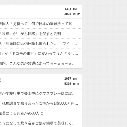
1311
3024
【悲報】韓国人「え待って、何で日本の避難所って10年前と同レベルなの(ドン引き
「果糖」が「がん転移」を促すと判明
積水ハウス「地面師に55億円騙し取られた…」 ワイ「はえーかわいそう…会社滅茶苦茶やろなぁ」
「住信SBI」が「ドコモの銀行」に変わってうんざりしてるやつｗｗｗｗｗｗｗ
【画像】福岡、こんなのが普通に走ってるｗｗｗｗｗｗｗｗｗｗｗｗｗｗｗｗ
1087
ズ
5316
女子高校生が学校行事で登山中にクマスプレー顔に誤射される ヘリで救助搬送
国税職員、税務調査で知り合った女性から1億5000万円を受け取り、競艇で3億円越えの収入
猛暑による死者が9600人に
自炊するようになって炊き込みご飯が簡単で美味しくてコスパもいいことに気づいた