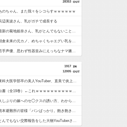
28353
あのちゃん、また我々をシコらすｗｗｗｗｗｗ
浜辺美波さん、乳がガチで成長する
【画像】最新の菊地姫奈さん、乳がとんでもないことになる
【画像】朝倉未来の元カノ、めちゃくちゃエグい乳を持つ
【画像】若手声優、思わず性器並みにえっちなナマ腋をボロンしてしまうwwwwww
1917
12005
【悲報】東科大医学部卒の美人YouTuber、直美で炎上・・・
幽☆遊☆白書（全19巻）←これｗｗｗｗｗｗｗｗｗｗｗｗｗｗ
【悲報】久しぶりの嫁へのセ◯クスの誘い方、わからない・・・
【悲報】熊本避難所の皆様「パンばっかり。飽き飽きしてる」
【悲報】とんでもない交際報告をした大物YouTuberさん、破局を発表????