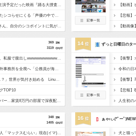
【悲報】佐藤二朗(57)主演予定だった映画『踊る大捜査線』スピンオフ作品の撮影中止が正式に決定
【画像】井口裕香、またシコらせにくる「声優の中で一番お尻が仕上がってる♡」
【画像】佐倉綾音(32)さん、自分のシコポイントに気がついて見せびらかすｗ
【動画像
369
14
ずっと日曜日のタ
3119
【画像】井上はるさん、私服で腹出しwwwwwwwwwwwwwwwwwwwwwwwwwwwwwwwwwwwwwww
【衝撃】
兵庫斎藤知事、県の海外事務所を全廃へ「公務員が海外で遊ぶためにあるだけ」 [963243619]
「Linuxで十分じゃね…？」世界が気付き始める Linuxの市場シェアが初めて10%超える Windows窮地 [323057825]
TOP10
ゲーム配信ユーチューバー…家賃8万円の部屋で深夜配信→管理会社から厳重注意されてお気持ち表明
348
16
ぁゃιぃ(*ﾟーﾟ)NEW
1405
【画像】かつての天下人「マックスむらい」現在(イマ)wwwwwww
犬と猫っ