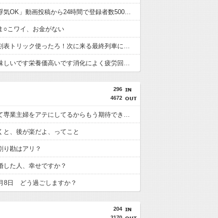
ヒカル「浮気OK」動画投稿から24時間で登録者数500万人割れ12万人減、コメント約４万件超
ま○こワイ、お金がない
犯人「時刻表トリック使ったろ！次に来る最終列車に乗り継ぎすればアリバイ成立や！」
蜂蜜「美味しいです栄養価高いです消化によく疲労回復の効力もあります」←お前らが飲まない理由
296
4672
「転勤って専業主婦をアテにしてるからもう期待できない」JTCの男性社員が転勤を命じられるも「妻は3倍稼いでるので、それなら辞める」と言ったら、転勤がなくなった
くと、後が楽だよ、ってこと
割り勘はアリ？
婚した人、幸せですか？
8月8日 どう過ごしますか？
204
2170