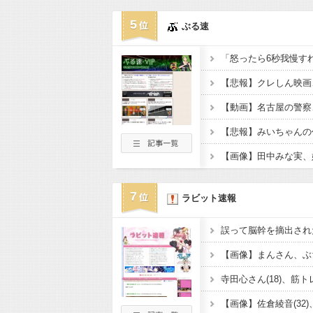
5
ぶる速
【悲報】クレしん映画
【悲報】みいちゃんの
7
ラビット速報