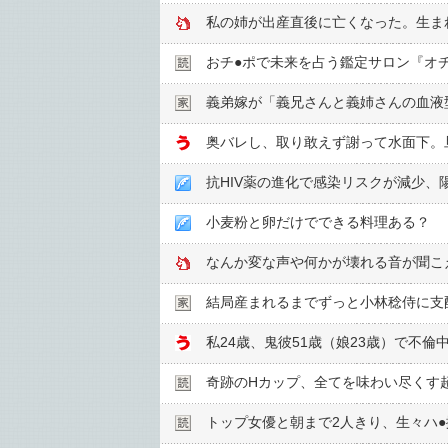
私の姉が出産直後に亡くなった。生ま
おチ●︎ポで未来を占う鑑定サロン『オ
義弟嫁が「義兄さんと義姉さんの血液
小麦粉と卵だけでできる料理ある？
なんか変な声や何かが壊れる音が聞こ
結局産まれるまでずっと小林稔侍に支
奇跡のHカップ、全てを味わい尽くす
トップ女優と朝まで2人きり、生々ハ●︎