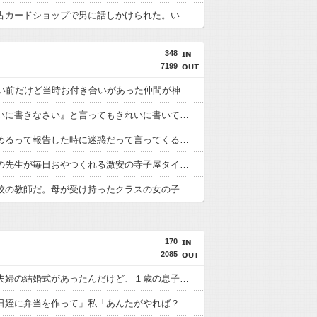
彼女が中古カードショップで男に話しかけられた。いきなり彼女の持ち歩いてたカードを品定めしだしたらしく…
348
7199
20年くらい前だけど当時お付き合いがあった仲間が神社に赤いものを身につけちゃいけないと言ってた
「『きれいに書きなさい』と言ってもきれいに書いてくれない」って、それ自体毒親の言う常套句だろ
パート辞めるって報告した時に迷惑だって言ってくる社員がいて、その人の不満を言い返してしまった
お年寄りの先生が毎日おやつくれる激安の寺子屋タイプの塾に行ってる
母は小学校の教師だ。母が受け持ったクラスの女の子が中学でいじめを受けているようで母を頼ってくる
170
2085
最近義兄夫婦の結婚式があったんだけど、１歳の息子が大事な場面で大泣きした。義兄嫁ＳＮＳ「１年以上かけて準備してきた結婚式を全てぶち壊された。時間と金返せ。一生恨んでやる」
旦那「毎日姪に弁当を作って」私「あんたがやれば？」旦那「俺の弁当のついででいいよ。小さい弁当だから大したことないだろ？」時々あほになるうちの旦那どうしてくれよう。