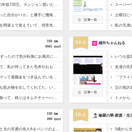
夫の年収が360万で私の年収720万。マンション買いたくてローン審査の用紙書こうとしたら、夫が自分の年収欄に720万円って記入しやがった
「昼間にあんなこと言った自分がバカ」と勝手に懺悔すら口にした営業
上司が約束の締め切りを間違えて覚えていて、得意先に迷惑をかけるダメ人間
155
14
婚外ちゃんねる
3561
夕飯中、子(2歳半)がぐずったので気分転換にお風呂に入れて出てきたら「皿を片付けてないでしょ！義祖母が洗ったんだけど！？なめてるの？バカにしてるの？」と言われた…
いつも提
義理家族が物持ちよくて、私が持ってきた毛布やおもちゃを使おうとしても、いつも古いものを使わされてしまう。
父が仮想通貨投資にハマって退職金をつぎ込んでいる…なんとか止めさせたいのだが。
彼の家に行くと、いつも飲み物を出してくれてた。いつもコーヒーをお願いしてたんだけど、なんかそのコーヒーって妙な匂いがしてたんだよね…その原因を知ってドン…
キムチの白い部分だけ食べて、残りはキムチチャーハンにしてるんだけど、友達に「失礼だよ！」って怒られた
130
16
修羅の華-家庭・生
289
【キチトメ】トメが私と夫の共通の友人Aをパシリのように扱っていたことが発覚し・・・