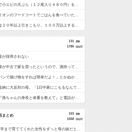
スーパーで小エビの天ぷら（１２尾入り４８０円）を買った。レジ係の人「５７６０円です」私「えっ！？間違いじゃないですか？」レジ「いや、４８０円は１匹の値段なので」
土曜日にイオンのフードコートでごはんを食べていたら、隣の席の家族がリンガーハットのちゃんぽん一杯を３人で分けて食べはじめた。誰にも迷惑はかけてないけどなんかモヤモヤ。
私の兄弟は２０年以上引きこもり。１００万以上する趣味の物を買わないと包丁で親を脅し、仕事の事なんて言ったら◯してやると大暴れ。最近の事件が本当に他人事じゃない。胃が痛い。
131
1780
案が採用されない
友達の先輩が中古で家を買ったというので、酒持ってお祝いに行ってきたそうだ。先輩家族は2才くらいの子供がいる。夜中子供から起こされ「お友達と写真とろう」ってせ
「フライパンで揚げ物をすれば簡単だよ！」とかぬかしてル・クルーゼのフライパンを駄目にした旦那。注意すると「頑張ってるのにもっと言い方があるだろ」と口答え
父の免許返納に大反対の母。「1日中家にこもるなんて気が滅入ってしょうがない」と泣きわめく
トメから『孫ちゃんの身長と体重を教えて』と電話がきて?となりながらも教えると切り際に『義姉から(旦那の姉)孫ちゃんの保険に必要って言われたの～』と言われ…
103
活まとめ
1558
5歳から大学まで育ててくれた女性をずっと母の妹だと思ってけど違った。実は身内ではなく母の幼なじみで…