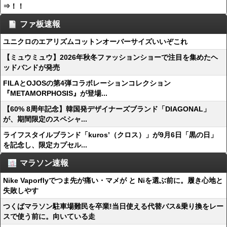
⇒！！
ファ板速報
ユニクロのエアリズムコットンオーバーサイズいいぞこれ
【ミュウミュウ】2026年秋冬ファッションショーで注目を集めたヘ
ッドバンドが発売
FILAとOJOSの第4弾コラボレーションコレクション
『METAMORPHOSIS』が登場...
【60% 8周年記念】韓国発デザイナーズブランド「DIAGONAL」
が、期間限定のスペシャ...
ライフスタイルブランド「kuros’（クロス）」が9月6日「黒の日」
を記念し、限定カプセル...
マラソン速報
Nike Vaporflyでつま先が痛い・マメが と Niを選ぶ前に。履き心地と
失敗しやす
つくばマラソン駐車場難民を卒業!当日使える代替バス&乗り換をレー
スで使う前に。向いている走