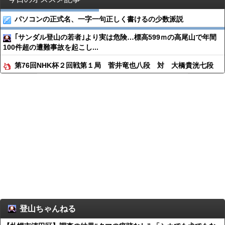
パソコンの正式名、一字一句正しく書けるの少数派説
｢サンダル登山の若者｣より実は危険…標高599ｍの高尾山で年間
100件超の遭難事故を起こし...
第76回NHK杯２回戦第１局 菅井竜也八段 対 大橋貴洸七段
登山ちゃんねる