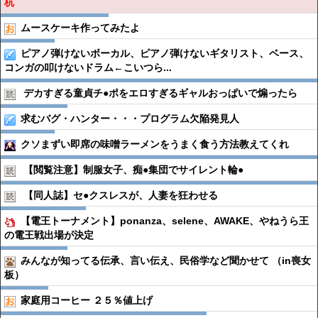
杭
ムースケーキ作ってみたよ
ピアノ弾けないボーカル、ピアノ弾けないギタリスト、ベース、
コンガの叩けないドラム←こいつら...
デカすぎる童貞チ●︎ポをエロすぎるギャルおっぱいで煽ったら
求むバグ・ハンター・・・プログラム欠陥発見人
クソまずい即席の味噌ラーメンをうまく食う方法教えてくれ
【閲覧注意】制服女子、痴●︎集団でサイレント輪●︎
【同人誌】セ●︎クスレスが、人妻を狂わせる
【電王トーナメント】ponanza、selene、AWAKE、やねうら王
の電王戦出場が決定
みんなが知ってる伝承、言い伝え、民俗学など聞かせて （in喪女
板）
家庭用コーヒー ２５％値上げ