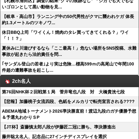
【札幌市清田区】調査の結果“クマの痕跡なし” 「シカでも犬でもな
いゴロンとして黒い動物を見...
【岐阜・高山市】ランニング中の50代男性がクマに襲われケガ 体長
約1.3メートルのツキノワ...
休日BBQ上司「ワイくん！焼肉のタレ買ってきてくれる？」ワイ
「！！？」
夏休みに川遊びするなら「ここ最高！」危ない場所をSNS投稿、水難
事故が起きたら法的責任を問...
｢サンダル登山の若者｣より実は危険…標高599ｍの高尾山で年間100
件超の遭難事故を起こし...
2ch名人
第76回NHK杯２回戦第１局 菅井竜也八段 対 大橋貴洸七段
【悲報】加藤桃子女流四段、色紙をメルカリで転売宣言される????
ABEMA地域トーナメント2026準決勝直前！渡辺九段のガチ優勝予想
＆予選丸わかりＳP
【JT杯】斎藤慎太郎八段が伊藤匠二冠に勝ち、準決勝進出
藤井聡太名人、記念品に27インチディスプレイを選択