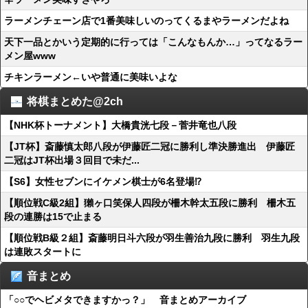
ラーメンチェーン店で1番美味しいのってくるまやラーメンだよね
天下一品とかいう定期的に行っては「こんなもんか…」ってなるラー
メン屋www
チキンラーメン←いや普通に美味いよな
将棋まとめた@2ch
【NHK杯トーナメント】大橋貴洸七段－菅井竜也八段
【JT杯】斎藤慎太郎八段が伊藤匠二冠に勝利し準決勝進出 伊藤匠
二冠はJT杯出場３回目で未だ...
【S6】女性セブンにイケメン棋士が6名登場⁉
【順位戦C級2組】獺ヶ口笑保人四段が柵木幹太五段に勝利 柵木五
段の連勝は15で止まる
【順位戦B級２組】斎藤明日斗六段が羽生善治九段に勝利 羽生九段
は連敗スタートに
音まとめ
「○○でヘビメタできますかっ？」 音まとめアーカイブ