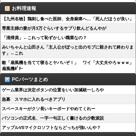
お料理速報
【九州名物】鶏刺し食べた医師、全身麻痺へ…「死んだほうが良い」
専業主婦の妻が月3万ぐらいするサプリ飲んどるんやが
「清掃員」←これって恥ずかしい職業なの？
みいちゃんと山田さん「主人公がぽっと出のモブに殺されて終わりま
す」←これ
敵「扇風機を当てて寝るとヤバいぞ！」 ワイ「大丈夫やろｗｗｗ」
扇風機ﾎﾟﾁｰ
PCパーツまとめ
ゲーム業界は決定ボタンの位置をいい加減統一しろや
急募 スマホに入れるべきアプリ
スペースキーがクソ長いキーボードやめてくれー
パソコンの正式名、一字一句正しく書けるの少数派説
アップルVSマイクロソフトならどっちが強いんや？