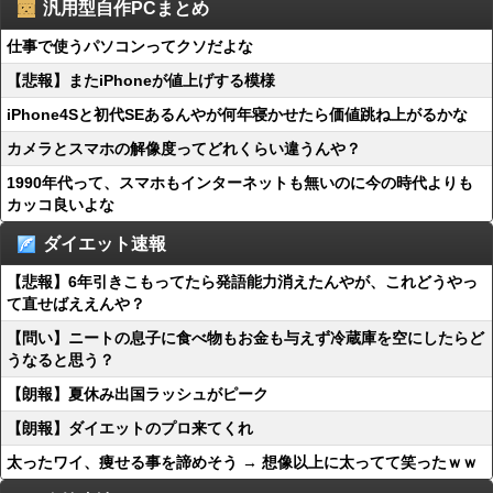
汎用型自作PCまとめ
仕事で使うパソコンってクソだよな
【悲報】またiPhoneが値上げする模様
iPhone4Sと初代SEあるんやが何年寝かせたら価値跳ね上がるかな
カメラとスマホの解像度ってどれくらい違うんや？
1990年代って、スマホもインターネットも無いのに今の時代よりも
カッコ良いよな
ダイエット速報
【悲報】6年引きこもってたら発語能力消えたんやが、これどうやっ
て直せばええんや？
【問い】ニートの息子に食べ物もお金も与えず冷蔵庫を空にしたらど
うなると思う？
【朗報】夏休み出国ラッシュがピーク
【朗報】ダイエットのプロ来てくれ
太ったワイ、痩せる事を諦めそう → 想像以上に太ってて笑ったｗｗ