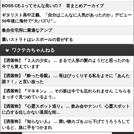
BOSS CE-1ってそんな良いの？ 音まとめアーカイブ
ギタリスト高中正義、「自分はこんなに人気があったのか」デビュー
50年後に海外で“大バズり”...
集合住宅用に最適なアンプ
重いストラトはレスポールの音がする
ワクテカちゃんねる
【洒落怖】『２人の少女』 … まるで人形の髪のようだと思ったのを
今でも覚えています
【洒落怖】『酔った母親』 … 母はびっくりする私をよそに「あんた
誰？！」と言い放った
【洒落怖】『マネキン』 … その姿は今でも忘れられません こちらを
まっすぐ見つめているよう...
【洒落怖】『心霊スポット巡り』 … 飲み会やナンパ、心霊スポット
に凸する位しかない退屈な街...
【洒落怖】『知らない人』 … 買い物カゴをぶら下げてうろうろして
いると、急に手をつかまれ