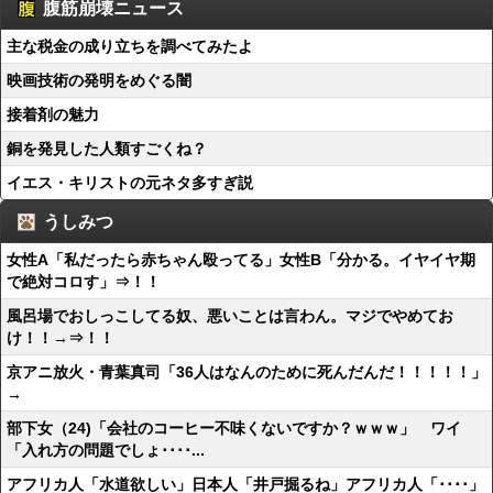
腹筋崩壊ニュース
主な税金の成り立ちを調べてみたよ
映画技術の発明をめぐる闇
接着剤の魅力
銅を発見した人類すごくね？
イエス・キリストの元ネタ多すぎ説
うしみつ
女性A「私だったら赤ちゃん殴ってる」女性B「分かる。イヤイヤ期
で絶対コロす」⇒！！
風呂場でおしっこしてる奴、悪いことは言わん。マジでやめてお
け！！→⇒！！
京アニ放火・青葉真司「36人はなんのために死んだんだ！！！！！」
→
部下女（24)「会社のコーヒー不味くないですか？ｗｗｗ」 ワイ
「入れ方の問題でしょ････...
アフリカ人「水道欲しい」日本人「井戸掘るね」アフリカ人「････」