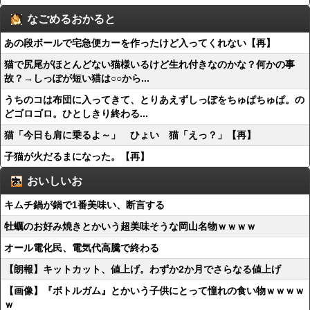
なごめるおかると
あの段ボールで宅急便カーを作ったけど入ってくれない【再】
猫で尻尾がほとんどない猫様いるけど生れ付きなのかな？何かの事
故？→しっぽが短い猫は○○から...
うちのコは布団に入ってきて、とりあえずしっぽをちゅぱちゅぱ。の
どゴロゴロ。ひとしきり終わる...
猫「今日も肩に乗るよ～」 ひょい 猫「えっ？」【再】
子猫が火だるまになった。【再】
おいしいお
キムチ鍋が鍋で1番美味い、断言する
牡蠣のお好み焼きとかいう超美味そうな岡山名物ｗｗｗｗ
オール電化民、電気代高騰で終わる
【朗報】キットカット、値上げ。わずか2か月でさらなる値上げ
【画像】『ボトルガム』とかいう子供にとって憧れの食い物ｗｗｗｗ
ｗ