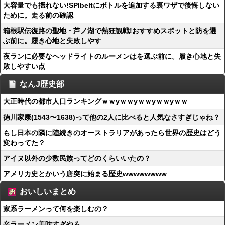
大容量でも揺れない!SPIbeltにボトルを追加する裏ワザで後悔しない
ために。走る前の確認
箱根駅伝復路の聖地・芦ノ湖で熱狂観戦!おすすめスポットと防を選
ぶ前に。履き心地と失敗しやす
夜ランに必要なヘッドライトのルーメンはを選ぶ前に。履き心地と失
敗しやすい点
なんJ歴史部
大正時代の都市人口ランキングｗｗyｗｗyｗｗyｗｗyｗｗ
徳川家康(1543〜1638)って他の2人に比べると人気なさすぎじゃね？
もし日本の隣に陸続きのオーストラリアがあったら世界の歴史はどう
変わってた？
アイヌ以外の少数民族ってどのくらいいたの？
アメリカ史とかいう唐突に始まる歴史wwwwwwww
おいしいまとめ
家系ラーメンって何を楽しむの？
辛ラーメン美味すぎやろ