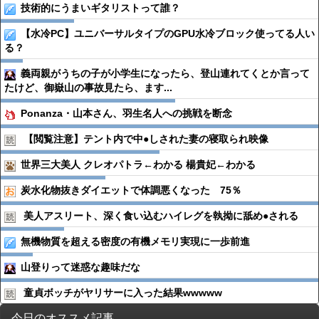
技術的にうまいギタリストって誰？
【水冷PC】ユニバーサルタイプのGPU水冷ブロック使ってる人い
る？
義両親がうちの子が小学生になったら、登山連れてくとか言って
たけど、御嶽山の事故見たら、ます...
Ponanza・山本さん、羽生名人への挑戦を断念
【閲覧注意】テント内で中●︎しされた妻の寝取られ映像
世界三大美人 クレオパトラ←わかる 楊貴妃←わかる
炭水化物抜きダイエットで体調悪くなった 75％
美人アスリート、深く食い込むハイレグを執拗に舐め●︎される
無機物質を超える密度の有機メモリ実現に一歩前進
山登りって迷惑な趣味だな
童貞ボッチがヤリサーに入った結果wwwww
今日のオススメ記事