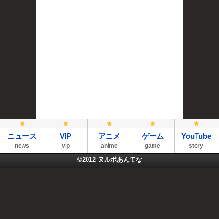
ニュース
VIP
アニメ
ゲーム
YouTube
news
vip
anime
game
story
©2012
ヌルポあんてな