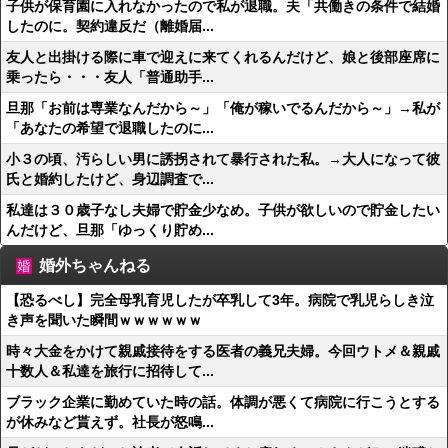
子供が保育園に入れなかったので私が退職。夫「共働きの条件で結婚
したのに。契約違反だ（離婚届...
友人と出掛ける際に車で迎えに来てくれるんだけど、娘と後部座席に
乗ったら・・・友人「普通助手...
旦那「お前は専業なんだから～」「俺が稼いでるんだから～」→私が
「あなたの希望で退職したのに...
小３の頃、汚らしい男に誘拐されて暴行された私。→大人になって彼
氏と婚約したけど、身辺調査で...
私達は３０歳子なし夫婦で貯金少なめ。子供が欲しいので貯金したい
んだけど、旦那「ゆっくり貯め...
婚外ちゃんねる
【恐るべし】完全母乳育児したが卒乳して3年。病院で乳児らしき泣
き声を聞いた瞬間ｗｗｗｗｗｗ
時々大金をかけて親戚接待をする医者の義兄夫婦。今回ウトメ＆親戚
十数人＆私達を旅行に招待して...
ブラック企業に勤めていた時の話。体調が悪くて病院に行こうとする
が休みなど貰えず。社長が怒鳴...