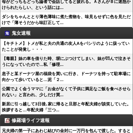
母がどっちもどっち論者で会話してると疲れる。ＡさんがＢに迷惑か
けられたらしい、という話には...
ダシをちゃんととり薄色薄味に煮た煮物を、味見もせずに色を見ただ
けで「薄そうだから味訂正して...
鬼女速報
【キチトメ】トメが私と夫の共通の友人Aをパシリのように扱ってい
たことが発覚し・・・
【毒親】妹の車を借りた時、塀にぶつけてしまい、妹が凹んで泣きそ
うになっていたので…私「修理...
息子と某ドーナツ屋の福袋を買いに行き、ドーナツを持って駐車場に
向かって歩いていると…泥「２...
公園でよく会うママに「お金がなくて子供に満足なご飯を食べさせら
れない」と言われ、少しだけ買...
新居に引っ越して3日後､家に帰ると旦那と年配夫婦が談笑していた。
挨拶すると…年配夫婦「三つ...
修羅場ライフ速報
兄夫婦の第一子にあわじ結びの金封に一万円を包んで渡した。すると