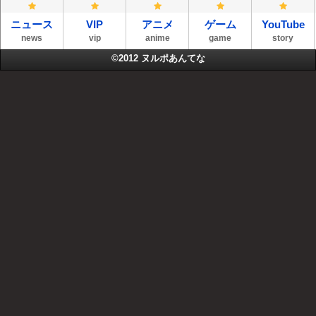
ニュース
VIP
アニメ
ゲーム
YouTube
news
vip
anime
game
story
©2012
ヌルポあんてな