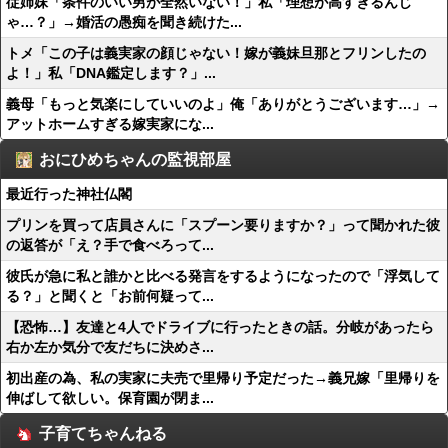
従姉妹「条件のいい男が全然いない！」私「理想が高すぎるんじ
ゃ…？」→婚活の愚痴を聞き続けた...
トメ「この子は義実家の顔じゃない！嫁が義妹旦那とフリンしたの
よ！」私「DNA鑑定します？」...
義母「もっと気楽にしていいのよ」俺「ありがとうございます…」→
アットホームすぎる嫁実家にな...
おにひめちゃんの監視部屋
最近行った神社仏閣
プリンを買って店員さんに「スプーン要りますか？」って聞かれた彼
の返答が「え？手で食べろって...
彼氏が急に私と誰かと比べる発言をするようになったので「浮気して
る？」と聞くと「お前何疑って...
【恐怖…】友達と4人でドライブに行ったときの話。分岐があったら
右か左か気分で友だちに決めさ...
初出産の為、私の実家に夫売で里帰り予定だった→義兄嫁「里帰りを
伸ばして欲しい。保育園が閉ま...
子育てちゃんねる