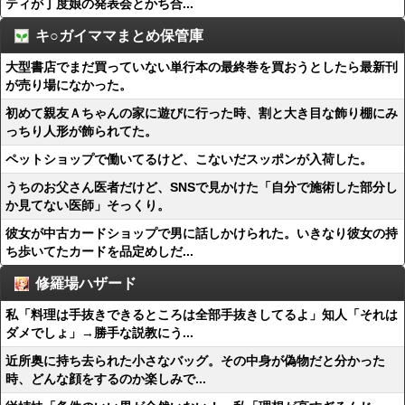
ティが丁度娘の発表会とかち合...
キ○ガイママまとめ保管庫
大型書店でまだ買っていない単行本の最終巻を買おうとしたら最新刊
が売り場になかった。
初めて親友Ａちゃんの家に遊びに行った時、割と大き目な飾り棚にみ
っちり人形が飾られてた。
ペットショップで働いてるけど、こないだスッポンが入荷した。
うちのお父さん医者だけど、SNSで見かけた「自分で施術した部分し
か見てない医師」そっくり。
彼女が中古カードショップで男に話しかけられた。いきなり彼女の持
ち歩いてたカードを品定めしだ...
修羅場ハザード
私「料理は手抜きできるところは全部手抜きしてるよ」知人「それは
ダメでしょ」→勝手な説教にう...
近所奥に持ち去られた小さなバッグ。その中身が偽物だと分かった
時、どんな顔をするのか楽しみで...