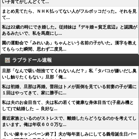
い子育てがしんどくて...
まとめ見てたら、ＮＨＫ払ってない人がフルボッコだった。それを見
て...
私は22歳の時にでき婚した。従姉妹は『デキ婚＝貧乏底辺』と認識が
あるみたいで、私を馬鹿にし...
園の運動会で「みれいあ」ちゃんという名前の子がいた。漢字を教え
てもらった瞬間、思わず二度見...
ラブラドール速報
旦那「なんで吸い殻捨ててくれないんだ？」私「タバコが嫌いだし臭
いし触りたくもない」旦那「俺...
私は初婚、旦那は再婚。普段はトメが面倒を見ている前妻の子が週に
１回はやってきて、家に勝手に...
私は夫のお金目当て、夫は私の若くて健康な身体目当て(子産み機と
して)で結婚した → 良好な...
最近家族といるのがストレスで、離婚したらどうなるのかを考えてし
まいます。俺は年収６００万な...
【いい嫁キャンペーン終了】夫が毎年楽しみにしてる義母誕生日パー