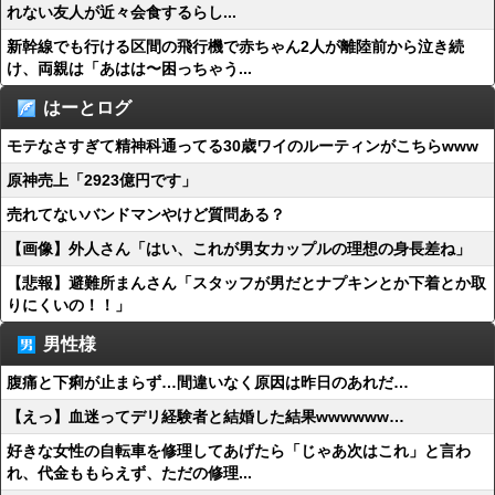
れない友人が近々会食するらし...
新幹線でも行ける区間の飛行機で赤ちゃん2人が離陸前から泣き続
け、両親は「あはは〜困っちゃう...
はーとログ
モテなさすぎて精神科通ってる30歳ワイのルーティンがこちらwww
原神売上「2923億円です」
売れてないバンドマンやけど質問ある？
【画像】外人さん「はい、これが男女カップルの理想の身長差ね」
【悲報】避難所まんさん「スタッフが男だとナプキンとか下着とか取
りにくいの！！」
男性様
腹痛と下痢が止まらず…間違いなく原因は昨日のあれだ…
【えっ】血迷ってデリ経験者と結婚した結果wwwwww…
好きな女性の自転車を修理してあげたら「じゃあ次はこれ」と言わ
れ、代金ももらえず、ただの修理...