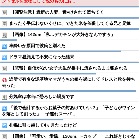
ンドセルを安物にして他のものにお...
【閲覧注意】近所の人妻、種●︎けされて堕ちてく
まったく手伝わないくせに、できた米を催促してくる兄と兄嫁
【画像】142cm「私…デカチンが大好きなんですぅ」
車酔いが原因で彼氏と別れた
ドラマ昼顔見て不安になった結果…
【悲報】自信がない女子大生が相手に流されるまま犯される
近所で有名な泥基地ママがうちの娘を裸にしてドレスと靴を持ち
去った
分娩室は本当に恐ろしい場所です
「後で会計するからお菓子の封あけていい？」「子どもがワイン
を落として割った」 子連れスーパ...
札幌に引っ越して4ヶ月たったけど
【画像】「可愛い、愛嬌、150cm、Fカップ」←これ好きじゃな