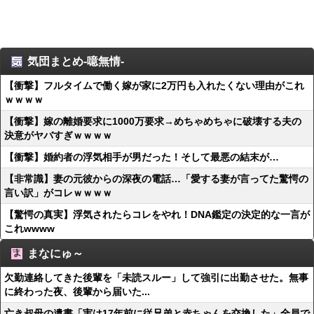
気団まとめ-噫無情-
【衝撃】フルタイムで働く嫁が家に2万円も入れたくない理由がこれ
ｗｗｗｗ
【衝撃】嫁の離婚要求に1000万要求→めちゃめちゃに破壊する夫の
決意がヤバすぎｗｗｗｗ
【衝撃】婚約者の浮気相手が男だった！そして最悪の結末が…
【非常識】妻の元彼からの深夜の電話…「愛する妻が言ってた驚愕の
言い訳」がコレｗｗｗｗ
【驚愕の真実】浮気されたらコレをやれ！DNA鑑定の決定的な一言が
これwwww
まなにゅ～
欠勤連絡してきた後輩を「未読スルー」して強引に出勤させた。無事
に終わった夜、後輩から届いた...
亡き叔母の遺書「実は17年前に従兄弟と赤ちゃんを交換した」全員で