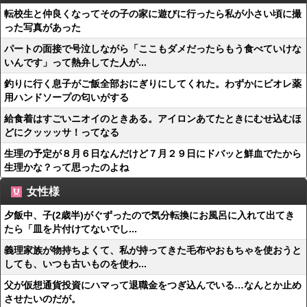
転校生と仲良くなってその子の家に遊びに行ったら私が小さい頃に撮
った写真があった
パートの面接で号泣しながら「ここもダメだったらもう食べていけな
いんです」って熱弁してた人が...
釣りに行く息子がご飯全部おにぎりにしてくれた。わずかにビオレ薬
用ハンドソープの匂いがする
給食着はすごいニオイのときある。アイロンあてたときにむせ込むほ
どにクッッッサ！ってなる
生理の予定が８月６日なんだけど７月２９日にドバッと鮮血でたから
生理かな？って思ったのよね
女性様
夕飯中、子(2歳半)がぐずったので気分転換にお風呂に入れて出てき
たら「皿を片付けてないでし...
義理家族が物持ちよくて、私が持ってきた毛布やおもちゃを使おうと
しても、いつも古いものを使わ...
父が仮想通貨投資にハマって退職金をつぎ込んでいる…なんとか止め
させたいのだが。