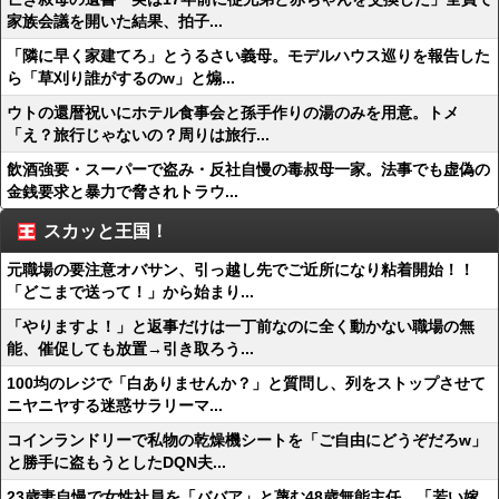
家族会議を開いた結果、拍子...
「隣に早く家建てろ」とうるさい義母。モデルハウス巡りを報告した
ら「草刈り誰がするのw」と煽...
ウトの還暦祝いにホテル食事会と孫手作りの湯のみを用意。トメ
「え？旅行じゃないの？周りは旅行...
飲酒強要・スーパーで盗み・反社自慢の毒叔母一家。法事でも虚偽の
金銭要求と暴力で脅されトラウ...
スカッと王国！
元職場の要注意オバサン、引っ越し先でご近所になり粘着開始！！
「どこまで送って！」から始まり...
「やりますよ！」と返事だけは一丁前なのに全く動かない職場の無
能、催促しても放置→引き取ろう...
100均のレジで「白ありませんか？」と質問し、列をストップさせて
ニヤニヤする迷惑サラリーマ...
コインランドリーで私物の乾燥機シートを「ご自由にどうぞだろw」
と勝手に盗もうとしたDQN夫...
23歳妻自慢で女性社員を「ババア」と蔑む48歳無能主任、「若い嫁