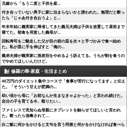
兄嫁から「もう二度と子供を産...
付き合っていない男子に家に泊まらないかと誘われた。無理だと断っ
たら「じゃあ付き合おうよ」と...
年末年始に義実家に帰省してきた義兄夫婦は子供を放置して昼前まで
寝てた。朝食を用意した義母が...
回転寿司をご馳走した父が目の前の皿を次々と手づかみで食べ始め
た。私が皿に手を伸ばすと「俺の...
義弟夫婦が義実家に孫差別をやめるよう訴えてる。うちが割を食うの
でやめてほしいんだけど。
修羅の華-家庭・生活まとめ
40万円のダイエット集中コースで「食事が苦行になってます」と伝え
た。「そういう甘えが肥満の...
幼い頃から母に「お前なんか生まなきゃよかった」と言われ続けた。
自分の子を育てる今、殴りたい...
ファミレスで見知らぬ母親にタブレットを触らせてほしいと言われ
た。断ったら強奪されて…
白ご飯に何かをかけると文句を言う同僚と何かをかけなければ食べら