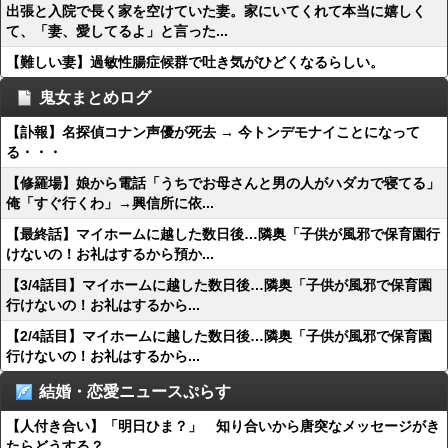
出張と入院で長く家を空けていた妻。家にいてくれて本当に嬉しく
て、「妻、愛してるよ」と言った...
【難しい妻】過敏性腸症候群で吐き気がひどくなるらしい。
鬼女まとめログ
【訃報】名探偵コナン声優が死去 → 今トンデモナイことになって
る・・・
【修羅場】娘から電話「うちでお母さんと男の人がハダカで寝てる」
俺「すぐ行くわ」→興信所に依...
【最終話】マイホームに越した数日後…隣奥「子供が風邪で保育園行
けないの！お礼はするから預か...
【3/4話目】マイホームに越した数日後…隣奥「子供が風邪で保育園
行けないの！お礼はするから...
【2/4話目】マイホームに越した数日後…隣奥「子供が風邪で保育園
行けないの！お礼はするから...
結婚・恋愛ニュースぷらす
【人付き合い】「明日ひま？」 知り合いから唐突なメッセージがき
たらどうする？