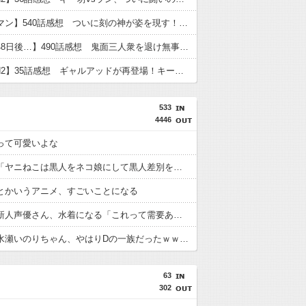
【キン肉マン】540話感想 ついに刻の神が姿を現す！そしてピノという謎の女超人？も登場
【彼岸島48日後…】490話感想 鬼面三人衆を退け無事都外へ進出成功！給水車破壊作戦へ
【TOUGH2】35話感想 ギャルアッドが再登場！キー坊とスパーして試合のセコンドに！？
533
4446
って可愛いよな
アメリカ「ヤニねこは黒人をネコ娘にして黒人差別を描いた社会派アニメだ」
とかいうアニメ、すごいことになる
【画像】新人声優さん、水着になる「これって需要ありますか？」
【朗報】水瀬いのりちゃん、やはりDの一族だったｗｗｗｗ
63
302