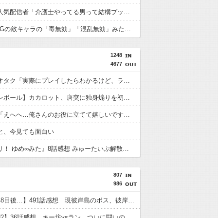
【悲報】人気配信者「介護士やってる男って結構ブッサイクじゃね」
【謎】RPGの敵キャラの「毒無効」「混乱無効」みたいなのって冷静に考えるとおかしいよな
1248
4677
【画像】オタク「実際にプレイしたらわかるけど、ライザは友達って感じで性的な目では見れないｗ」←これ
【ドラゴンボール】カカロット、唐突に独身煽りを初めてしまう…
罪木蜜柑「えへへ…俺さんのお役に立てて嬉しいですぅ…」←絶対結婚する
ヒ、今見ても面白い
『バンドリ！ ゆめ∞みた』8話感想 みゅーたいぷ解散の危機！？
807
986
【彼岸島48日後…】491話感想 現彼岸島のボス、彼岸王子が登場！
【TOUGH2】36話感想 キー坊vsラン、ついに闘いのゴングが鳴る！