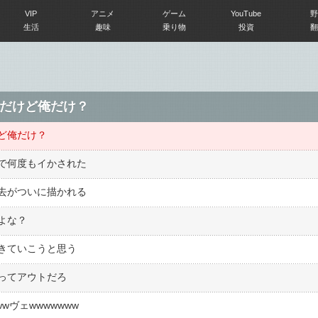
VIP
アニメ
ゲーム
YouTube
野
生活
趣味
乗り物
投資
翻
だけど俺だけ？
ど俺だけ？
で何度もイかされた
去がついに描かれる
よな？
きていこうと思う
ってアウトだろ
wヴェwwwwwww