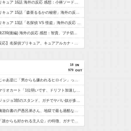
名探偵プリキュア 16話 海外の反応 感想：小林ソード、かっこいい。
名探偵プリキュア 15話「森亜るるかの秘密」海外の反応 感想：るるかさん43歳…
名探偵プリキュア 13話「名探偵 VS 怪盗」海外の反応 感想：アルカナシャドウの腋に無事興奮する海外の紳士たち
わたモテ喪239(後編) 海外の反応 感想：智貴、ブチ切れる。
【海外の反応】名探偵プリキュア、キュアアルカナ・シャドウ待望のデビューに海外の大きいお友達もぷいきゅあがんばえ～してしまう
18
979
【朗報】じゃあ逆に「男からも嫌われるヒロイン」って誰がいるんだｗｗｗ
【朗報】マリオカート「1位弱いです、ドリフト加速します、排気量低いです」←こいつが覇権取った理由ｗｗｗ
【朗報】ジョジョ3部のスタンド、ガチでヤバい奴が多すぎるｗｗｗ
【朗報】幽遊白書の戸愚呂弟さん、地獄で最も過酷な冥獄界を選ぶｗｗｗ
【朗報】「誰からも好かれる主人公」の特徴、ガチで決まるｗｗｗｗ