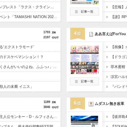
【ガンダムSEED】バンプレスト「ラクス・クライン」「カガリ・ユラ・アスハ」プライズフィギュア【彩色原型公開】
【魂ネイションズ】イベント「TAMASHII NATION 2026」開催決定、「開催記念商品」も公開！
1793
4
ああ言えばForYou
2197
る‘エクストラモード’
のドスケベマンション！？
「フリルもリボンもたくさんがいいのよね、ふふっ♪」対魔忍RPG・新イベント『バニーとヨミハラクライシス』
涼宮ハル
獣人の末裔 イニス」
1189
6
ムダスレ無き改革
3846
覇権漫画ワンピースの主人公モンキー・D・ルフィさん、変わり果てた姿で発見される・・・
【悲報】週刊少年ジャンプさん、最大発行部数653万部から急降下でついに100万部を割ってしまうｗｗｗｗｗ