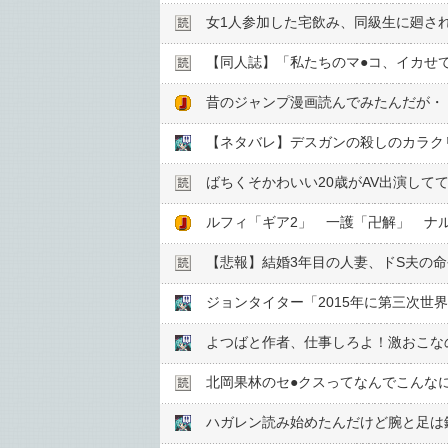
女1人参加した宅飲み、同級生に廻さ
【同人誌】「私たちのマ●︎コ、イカ
昔のジャンプ漫画読んでみたんだが・
【ネタバレ】デスガンの殺しのカラク
ばちくそかわいい20歳がAV出演して
ルフィ「ギア2」 一護「卍解」 ナ
【悲報】結婚3年目の人妻、ドS夫の命
ジョンタイター「2015年に第三次世
よつばと作者、仕事しろよ！激おこな
北岡果林のセ●︎クスってなんでこんな
ハガレン読み始めたんだけど腕と足は