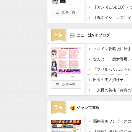
3
ニュー速VIPブログ
ヒロイン攻略後に始ま
なんと「ド痴女専用」
田舎の美人姉妹❤
二人目の英雄「赤炎の
5
ジャンプ速報