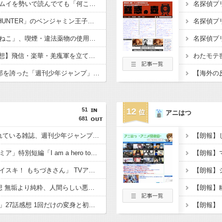
【画像】ゴールデンカムイを勢いで読んでても「何こいつ…」ってなるシーンｗｗｗｗ
【画像】「HUNTER×HUNTER」のベンジャミン王子、強化系最強説ｗｗｗｗ
【悲報】アニメ「ヤニねこ」、喫煙・違法薬物の使用がBPOで問題視されるｗｗｗｗ
【キングダム 884話感想】飛信・楽華・羌瘣軍を立て直し、再び李牧を討つための作戦とは…！？
【悲報】かつて650万部を誇った「週刊少年ジャンプ」、ついに発行部数が100万部を割る・・・
51
12
アニはつ
681
【話題】日本で1番売れている雑誌、週刊少年ジャンプ紙版が100万部を下回り国内で大台を超える雑誌はゼロに。なお、電子版を含めた漫画市場規模は歴史上最盛期を迎えている！！
「僕のヒーローアカデミア」特別短編「I am a hero too」感想 救けられた彼女の成長、見守る大人。世界が“更に向こうへ”進む音をその歌で聴け！(ヒロアカファンブック読切アニメ)
【朗報】「ドカ食いダイスキ！ もちづきさん」 TVアニメ化決定！あのグルメギャグホラー合盛り作品が地上波で！？制作会社はパッショーネと発表。
「攻殻機動隊」4話感想 無垢より純粋、人間らしい悪性、罪は何処にある？トグサとバトーのバディ＆フチコマ活躍！！「THE GHOST IN THE SHELL」
「名探偵プリキュア！」27話感想 1回だけの変身と初依頼の疑問もはなまる解決！語られるくれあさんるるかの過去。新アイキャッチ超キュート！！(たんプリ)