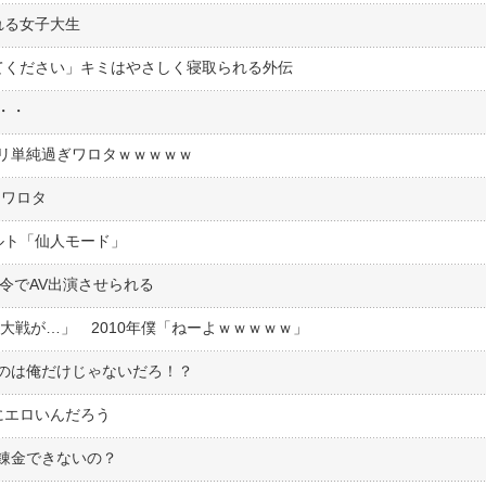
れる女子大生
せてください」キミはやさしく寝取られる外伝
・・
リ単純過ぎワロタｗｗｗｗｗ
てワロタ
ルト「仙人モード」
令でAV出演させられる
界大戦が…」 2010年僕「ねーよｗｗｗｗｗ」
のは俺だけじゃないだろ！？
にエロいんだろう
錬金できないの？