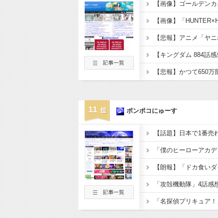
11
ポンポコにゅーす