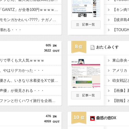
【超朗報】Amazonで「GANTZ」が全巻100円ｗｗｗｗｗｗｗｗｗｗ
ちいかわ映画見た客「モモンガかわいい????」ナガノ「ほなそろそろモモンガ■すで～」
壊れる・・・
605
8
おたくみくす
3622
リで早くも大人気ｗｗｗｗ
東山奈央
、やはりデカかった・・・
【ウマ娘】新人女性声優さん、いきなり水着姿をXで披露ｗｗｗｗ
幼女戦記
声優」が発見される・・・
石原夏織さん、７月にファンと行くハワイ旅行を企画してしまう・・・
476
10
蠱惑の壺DX
4059