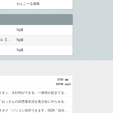
わんこーる速報
fig速
【リトルアーモリー】「シューティングレンジA」「ゾンビハンターセットA 」「M870MCSタイプ」プラモデル【再販予約開始】
fig速
fig速
2725
18740
【悲報】イオン、大行列ができる…一体何が起きてるんだ？ｗｗｗｗ
【悲報】「おっさんの自堕落生活を美少女にやらせるアニメ」、増えすぎてフェミにバレるｗｗｗｗ
【討論】オタク「パソコン自作できます」DQN「自分で車やバイクいじれます」