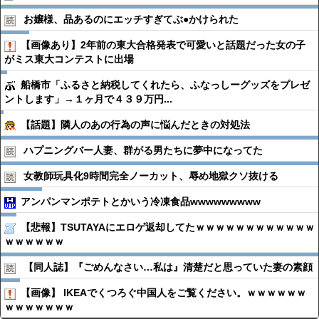
お嬢様、品あるのにエッチすぎてぶ●︎かけられた
【画像あり】2年前の東大合格発表で可愛いと話題だった女の子
がミス東大コンテストに出場
船橋市「ふるさと納税してくれたら、ふなっしーグッズをプレゼ
ントします」→１ヶ月で４３９万円...
【話題】隣人のあの行為の声に悩んだときの対処法
ハプニングバー人妻、群がる男たちに夢中になってた
女教師玩具化9時間完全ノーカット、辱め地獄クソ抜ける
アンパンマンポテトとかいう冷凍食品wwwwwwwww
【悲報】TSUTAYAにエロゲ返却してたｗｗｗｗｗｗｗｗｗｗｗｗ
ｗｗｗｗｗｗ
【同人誌】『ごめんなさい…私は』清楚だと思っていた妻の素顔
【画像】 IKEAでくつろぐ中国人をご覧ください。ｗｗｗｗｗｗ
ｗｗｗｗｗｗｗ