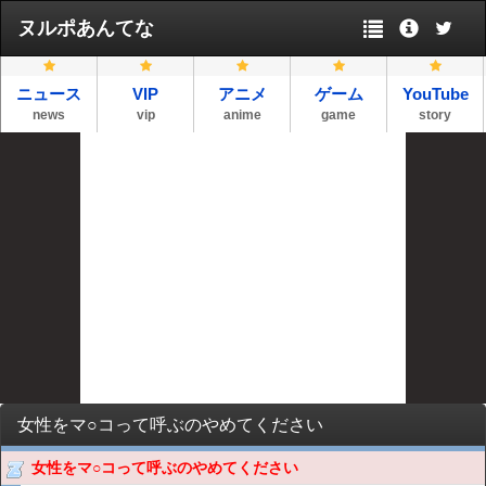
ヌルポあんてな
ニュース
VIP
アニメ
ゲーム
YouTube
news
vip
anime
game
story
女性をマ○コって呼ぶのやめてください
女性をマ○コって呼ぶのやめてください