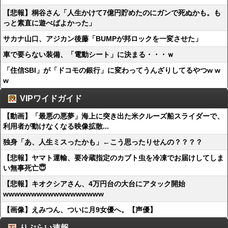
【悲報】桐谷さん「人生かけて7億円貯めたのにガンで死ぬかも。も
っと素直に遊べばよかった」
サカナ山口、アジカン後藤「BUMPが邦ロックを一変させた」
車で要らない装備、「電動シート」に決まる・・・ｗ
「住信SBI」が「ドコモの銀行」に変わってうんざりしてるやつw w
w
VIPワイドガイド
【動画】「最悪の悪夢」海上に突き出た米クルーズ船スライダーで、
利用者が動けなくなる映像拡散...
独身「あ、人生ミスったかも」←こう思ったりせんの？？？？
【悲報】ヤマト運輸、要冷蔵指定のカブト虫を冷凍でお届けしてしま
い無事死亡😇
【悲報】キオクシアさん、4万円台の大台にアタック開始
wwwwwwwwwwwwwwwwww
【画像】えみつん、ついに月9女優へ。【声優】
りぷらい速報