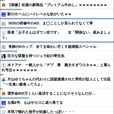
【画像】松屋の新商品「プレミアム牛めし」ｗｗｗｗｗｗｗｗ
駅のホームにハイレベルな奴がいたｗｗ
SODの研修中のAD、ま◯ことしか見られてなくて草
医者「お子さんはダウン症です」 女「関係ない、産みましょ
う」
奇跡のHカップ、全てを味わい尽くす超堪能スペシャル
巨大な吸盤を持つジュラ紀の寄生虫
水卜アナ 一般人から「デブ 豚 腕太すぎワロタｗｗ」と罵ら
れ号泣ｗｗｗｗｗｗｗ
片山ゆうちゃんの代わりに誤認逮捕された男性が証人として出廷
「一生臭い飯食ってろよ」
奨学金800万くらい返済することになりそうなんだが…
台風8号、もはやカスに成り果てる
本気で惚れた相手が妊娠したっぽい・・・