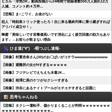
ヒカル「浮気OK」動画投稿から24時間で登録者数500万人割れ12万
人減、コメント約４万件...
【悲報】ま○こワイ、お金がない
犯人「時刻表トリック使ったろ！次に来る最終列車に乗り継ぎすれば
アリバイ成立や！」
蜂蜜「美味しいです栄養価高いです消化によく疲労回復の効力もあり
ます」←お前らが飲まない理由
ひま速(°∀°) -暇つぶし速報-
【画像】村重杏奈さん(30)のお〇ぱいがコチラwwwwwwwwwwww
【画像】避難所の女がHすぎるｗｗｗｗｗ
【画像】フジテレビでえちえち水着JK…
【画像】相澤仁美のケツがセクシーすぎる
【画像】渋谷にあるナイトプールがエチエチすぎると話題に
思考ちゃんねる
【悲報】タクシー運転手、儲かりまくることが判明ｗｗｗｗｗｗｗｗ
ｗｗｗｗｗｗｗｗｗｗｗｗｗｗ...