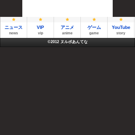
ニュース
VIP
アニメ
ゲーム
YouTube
news
vip
anime
game
story
©2012
ヌルポあんてな