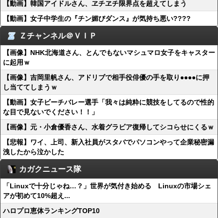
【動画】韓国アイドルさん、ヱチヱチ限界点を超えてしまう
【動画】女子中学生の『チン媚びダンス』が気持ち悪い????
Ｚチャンネル＠ＶＩＰ
【画像】NHK北海道さん、とんでもないマシュマロ女子をキャスター
に起用ｗ
【画像】吉岡里帆さん、アドリブで相手役俳優の手を取り●●●●に押
し当ててしまうｗ
【動画】女子ビーチバレー選手「我々は純粋に競技をしてるので性的
な目で見ないでください！！」
【画像】元・小倉優香さん、水着グラビア復帰してシコらせにくるｗ
【悲報】ワイ、上司、新入社員がスタバでパソコンやって企業秘密漏
洩したから泣かした
カガクニュース隊
「Linuxで十分じゃね…？」世界が気付き始める Linuxの市場シェ
アが初めて10%超え...
ハロプロ恵体ランキングTOP10