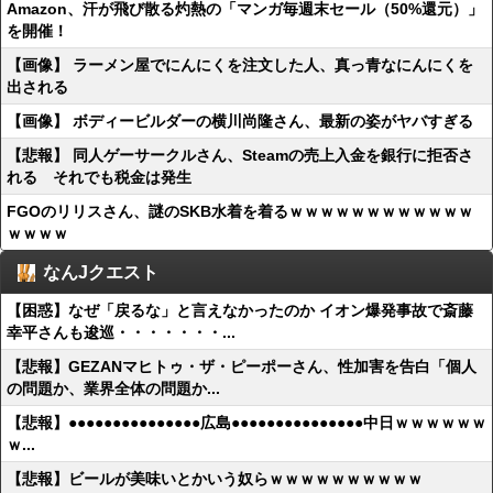
Amazon、汗が飛び散る灼熱の「マンガ毎週末セール（50%還元）」
を開催！
【画像】 ラーメン屋でにんにくを注文した人、真っ青なにんにくを
出される
【画像】 ボディービルダーの横川尚隆さん、最新の姿がヤバすぎる
【悲報】 同人ゲーサークルさん、Steamの売上入金を銀行に拒否さ
れる それでも税金は発生
FGOのリリスさん、謎のSKB水着を着るｗｗｗｗｗｗｗｗｗｗｗｗ
ｗｗｗｗ
なんJクエスト
【困惑】なぜ「戻るな」と言えなかったのか イオン爆発事故で斎藤
幸平さんも逡巡・・・・・・・...
【悲報】GEZANマヒトゥ・ザ・ピーポーさん、性加害を告白「個人
の問題か、業界全体の問題か...
【悲報】●●●●●●●●●●●●●●●広島●●●●●●●●●●●●●●●中日ｗｗｗｗｗｗ
ｗ...
【悲報】ビールが美味いとかいう奴らｗｗｗｗｗｗｗｗｗｗ