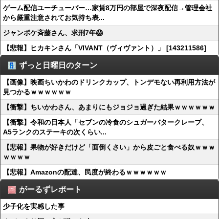
ゲーム配信ユーチューバー…家賃8万円の部屋で深夜配信→管理会社
から厳重注意されてお気持ち表...
ジャンポケ斉藤さん、求刑7年😱
【悲報】ヒカキンさん「VIVANT（ヴィヴァント）」 [143211586]
ずっと日曜日のターン
【画像】映画ちいかわのドリンクカップ、トンデモない再利用方法が
見つかるｗｗｗｗｗｗ
【衝撃】ちいかわさん、あまりにもジョジョ過ぎた結果ｗｗｗｗｗｗ
【衝撃】令和の日本人「セブンの冷食のシュガーバタークレープ、
A5ランクのステーキの次くらい...
【悲報】果物が好きだけど「面倒くさい」から皮ごと食べる奴ｗｗｗ
ｗｗｗｗ
【悲報】Amazonの配達、民度が終わるｗｗｗｗｗｗ
がーるずレポート
少子化を実感した事