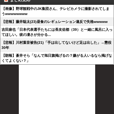
【画像】野球観戦中のJK集団さん、テレビカメラに撮影されてしま
うwwwwwwww
【悲報】藤井聡太(23)昼食のレギュレーション違反で失格wwwww
吉田麻也「日本代表選手たちには長友佑都（39）と一緒に風呂に入っ
てほしい。彼の凄さが分かる...
【悲報】川村葉音被告(21)「手は出してないけど足は出した」→懲役
30年
【朗報】蒼井そら「なんで旭日旗掲げるの？嫌がる人いるなら掲げな
くてよくない？」