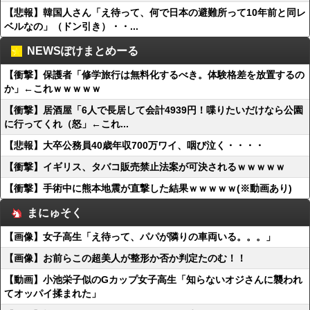
【悲報】韓国人さん「え待って、何で日本の避難所って10年前と同レ
ベルなの」（ドン引き）・・...
NEWSぽけまとめーる
【衝撃】保護者「修学旅行は無料化するべき。体験格差を放置するの
か」←これｗｗｗｗｗ
【衝撃】居酒屋「6人で長居して会計4939円！喋りたいだけなら公園
に行ってくれ（怒」←これ...
【悲報】大卒公務員40歳年収700万ワイ、咽び泣く・・・・
【衝撃】イギリス、タバコ販売禁止法案が可決されるｗｗｗｗｗ
【衝撃】手術中に熊本地震が直撃した結果ｗｗｗｗｗ(※動画あり)
まにゅそく
【画像】女子高生「え待って、パパが隣りの車両いる。。。」
【画像】お前らこの超美人が整形か否か判定たのむ！！
【動画】小池栄子似のGカップ女子高生「知らないオジさんに襲われ
てオッパイ揉まれた」