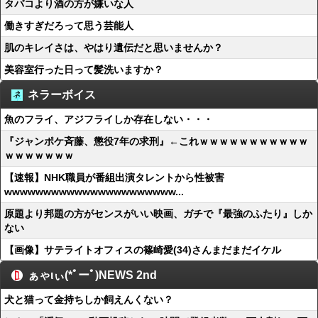
タバコより酒の方が嫌いな人
働きすぎだろって思う芸能人
肌のキレイさは、やはり遺伝だと思いませんか？
美容室行った日って髪洗いますか？
ネラーボイス
魚のフライ、アジフライしか存在しない・・・
『ジャンポケ斉藤、懲役7年の求刑』←これｗｗｗｗｗｗｗｗｗｗｗ
ｗｗｗｗｗｗｗ
【速報】NHK職員が番組出演タレントから性被害
wwwwwwwwwwwwwwwwwwwwww...
原題より邦題の方がセンスがいい映画、ガチで『最強のふたり』しか
ない
【画像】サテライトオフィスの篠崎愛(34)さんまだまだイケル
ぁゃιぃ(*ﾟーﾟ)NEWS 2nd
犬と猫って金持ちしか飼えんくない？