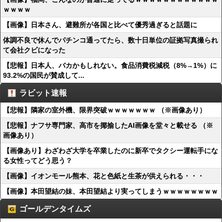
ｗｗｗｗ
【画像】日本さん、避難所が各国と比べて優秀過ぎると話題に
体調不良で休んでパチンコ通ってたら、数十日単位の証拠写真撮られ
て会社クビになった
【悲報】日本人、バカかもしれない。食品消費税減税（8%→1%）に
93.2%の国民が賛成して...
ラビット速報
【悲報】隣家の室外機、限界突破ｗｗｗｗｗｗｗ （※画像あり）
【悲報】ナフサ専門家、高市を揶揄したAI画像を堂々と載せる （※
画像あり）
【画像あり】わざわざ大学を卒業したのに新卒でタクシー運転手にな
る女性ってどう思う？
【画像】イオンモール熊本、花と色紙と生茶が供えられる・・・
【画像】本田望結の妹、本田望結より実ってしまうｗｗｗｗｗｗｗｗ
ゴールデンタイムズ