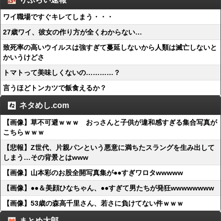
ワイ職場ですぐキレてしまう・・・
27歳ワイ、彼女の作り方が全くわからない…
致死率の高いウイルスは強すぎて蔓延しないから人類は滅亡しないと
かいうけどさ
トマトって美味しくないの…………？
言うほどトンカツで飯食えるか？
ネタめし.com
【画像】草不可避ｗｗｗ おっさんと子供が違和感すぎる集合写真が
こちらｗｗｗ
【悲報】Z世代、片親パンという悪意に満ちたスラングを生み出して
しまう…その背景とはwww
【画像】山本彩のお股全開写真集が●●すぎワロタwwwww
【画像】●●＆美顔ひなちゃん、●●すぎて男たちが発狂wwwwwwww
【画像】53歳の森高千里さん、若さに負けてない件ｗｗｗ
まとめ太郎