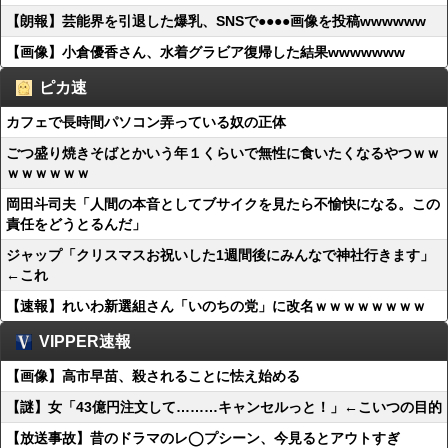
【朗報】芸能界を引退した爆乳、SNSで●●●●画像を投稿wwwwww
【画像】小倉優香さん、水着グラビア復帰した結果wwwwwww
ピカ速
カフェで長時間パソコン弄っている奴の正体
ごつ盛り焼きそばとかいう年１くらいで無性に食いたくなるやつｗｗ
ｗｗｗｗｗｗ
岡田斗司夫「人間の本音としてブサイクを見たら不愉快になる。この
責任をどうとるんだ」
ジャップ「クリスマスお祝いした1週間後にみんなで神社行きます」
←これ
【速報】れいわ新選組さん「いのちの党」に改名ｗｗｗｗｗｗｗｗ
VIPPER速報
【画像】高市早苗、殺されることに怯え始める
【謎】女「43億円注文して………キャンセルっと！」←こいつの目的
【放送事故】昔のドラマのレ◯プシーン、今見るとアウトすぎ