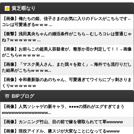
貧乏暇なり
【画像】俺たちの姫、佳子さまのお気に入りのドレスがこちらです←
コレは可愛過ぎるw w w ...
【衝撃】浅田真央ちゃんの婚活条件がこちら←むしろコレは普通じゃ
ね？w w w w w w ...
【画像】お前らこの超美人容疑者が、整形か否か判定して！！→画像
がこちらw w w w w ...
【画像】「マスク美人さん、また我々を欺く」←海外でも流行りだし
た結果がこちらw w w w...
【画像】令和最新版のあのちゃん、可愛過ぎてワイらにブッ刺さりま
くりw w w w w w
BIPブログ
【画像】人気ソシャゲの新キャラ、●●●●の揺れがエグすぎてまう
wwwwwwwwwwwwww...
【画像】カンニング竹山、目の前で嫁を寝取られてて草wwwww
【画像】現役アイドル、腋スジが大変なことになってるwwww