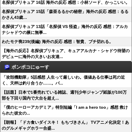
名探偵プリキュア 16話 海外の反応 感想：小林ソード、かっこいい。
名探偵プリキュア 15話「森亜るるかの秘密」海外の反応 感想：るる
かさん43歳…
名探偵プリキュア 13話「名探偵 VS 怪盗」海外の反応 感想：アルカ
ナシャドウの腋に無事...
わたモテ喪239(後編) 海外の反応 感想：智貴、ブチ切れる。
【海外の反応】名探偵プリキュア、キュアアルカナ・シャドウ待望の
デビューに海外の大きいお友達...
ポンポコにゅーす
「攻殻機動隊」5話感想 人生って厳しいわ。価値ある仕事は死の近
く、天秤は釣り合うか……。バ...
【話題】日本で1番売れている雑誌、週刊少年ジャンプ紙版が100万
部を下回り国内で大台を超え...
「僕のヒーローアカデミア」特別短編「I am a hero too」感想 救け
られた彼女の...
【朗報】「ドカ食いダイスキ！ もちづきさん」 TVアニメ化決定！あ
のグルメギャグホラー合盛...