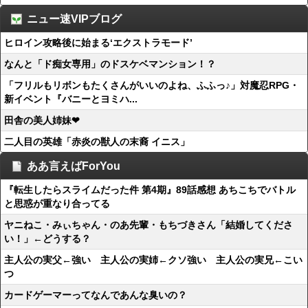
ニュー速VIPブログ
ヒロイン攻略後に始まる‘エクストラモード’
なんと「ド痴女専用」のドスケベマンション！？
「フリルもリボンもたくさんがいいのよね、ふふっ♪」対魔忍RPG・
新イベント『バニーとヨミハ...
田舎の美人姉妹❤
二人目の英雄「赤炎の獣人の末裔 イニス」
ああ言えばForYou
『転生したらスライムだった件 第4期』89話感想 あちこちでバトル
と思惑が重なり合ってる
ヤニねこ・みぃちゃん・のあ先輩・もちづきさん「結婚してくださ
い！」←どうする？
主人公の実父←強い 主人公の実姉←クソ強い 主人公の実兄←こい
つ
カードゲーマーってなんであんな臭いの？