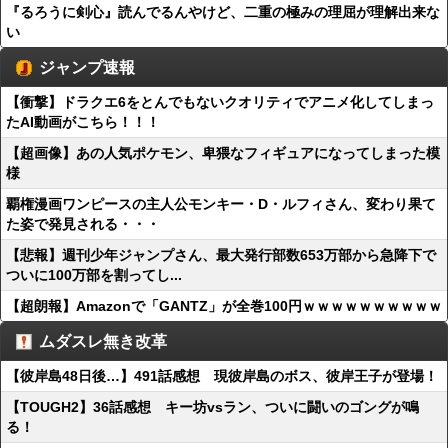
『るろうに剣心』読んでるんやけど、二重の極みの理屈が理解出来な
い
ジャンプ速報
【衝撃】ドラクエ6をとんでもないクオリティでアニメ化してしまっ
たAI動画がこちら！！！
【超画像】あの人気ポケモン、卑猥なフィギュアになってしまった模
様
覇権漫画ワンピースの主人公モンキー・D・ルフィさん、変わり果て
た姿で発見される・・・
【悲報】週刊少年ジャンプさん、最大発行部数653万部から急降下で
ついに100万部を割ってし...
【超朗報】Amazonで「GANTZ」が全巻100円ｗｗｗｗｗｗｗｗｗｗ
ムダスレ無き改革
【彼岸島48日後…】491話感想 現彼岸島のボス、彼岸王子が登場！
【TOUGH2】36話感想 キー坊vsラン、ついに闘いのゴングが鳴
る！