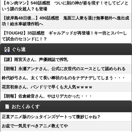
【キン肉マン】540話感想 ついに刻の神が姿を現す！そしてピノと
いう謎の女超人？も登場
【彼岸島48日後…】490話感想 鬼面三人衆を退け無事都外へ進出成
功！給水車破壊作戦へ
【TOUGH2】35話感想 ギャルアッドが再登場！キー坊とスパーし
て試合のセコンドに！？
ぐら速
【謎】雨宮天さん、声優雑誌で搾乳
【朗報】永瀬アンナさん、公式に次世代のエースとして認められる
鈴代紗弓さん、太くて長い棒状のものをナデナデしてしまう・・・
花宮初奈さん、バンドリで早くも大人気ｗｗｗｗ
【朗報】佐倉綾音さん、やはりデカかった・・・
おたくみくす
正直アニメ版のシュタインズゲートって微妙じゃね？
お盆で一気見すべきアニメ教えてや