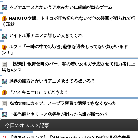
ネプテューヌとかいうアホみたいに続編が出るゲーム
NARUTOや鰤、トリコが打ち切られないで他の漫画が切られて行
く現状
アイドル系アニメに詳しい人きてくれ
ルフィ「一味の中で1人だけ悲惨な過去もってない奴がいるド
ン！」
【悲報】歌舞伎町のバー、客の若い女をガチ恋させて権力者に上
納セ●︎クス
境界の彼方とかいうアニメ覚えてる奴いる？
「ハイキュー!!」ってどうよ？
彼女の妹Lカップ、ノーブラ密着で我慢できなくなった
上条当麻とキリトと劣等生が戦ったら誰が勝つの？
今日のオススメ記事
【魂ネイションズ】「S.H.Figuarts」ほか 2026年8月発売商品