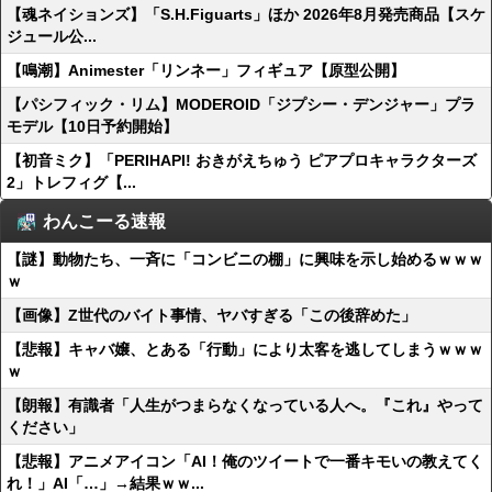
【魂ネイションズ】「S.H.Figuarts」ほか 2026年8月発売商品【スケ
ジュール公...
【鳴潮】Animester「リンネー」フィギュア【原型公開】
【パシフィック・リム】MODEROID「ジプシー・デンジャー」プラ
モデル【10日予約開始】
【初音ミク】「PERIHAPI! おきがえちゅう ピアプロキャラクターズ
2」トレフィグ【...
わんこーる速報
【謎】動物たち、一斉に「コンビニの棚」に興味を示し始めるｗｗｗ
ｗ
【画像】Z世代のバイト事情、ヤバすぎる「この後辞めた」
【悲報】キャバ嬢、とある「行動」により太客を逃してしまうｗｗｗ
ｗ
【朗報】有識者「人生がつまらなくなっている人へ。『これ』やって
ください」
【悲報】アニメアイコン「AI！俺のツイートで一番キモいの教えてく
れ！」AI「…」→結果ｗｗ...