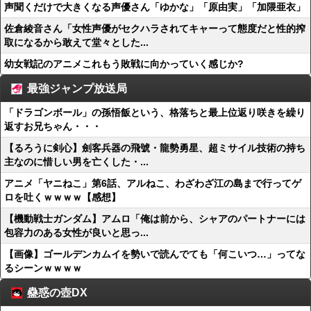
声聞くだけで大きくなる声優さん「ゆかな」「原由実」「加隈亜衣」
佐倉綾音さん「女性声優がセクハラされてキャーって態度だと性的搾
取になるから敢えて堂々とした...
幼女戦記のアニメこれもう敗戦に向かっていく感じか?
最強ジャンプ放送局
「ドラゴンボール」の孫悟飯という、格落ちと最上位返り咲きを繰り
返すお兄ちゃん・・・
【るろうに剣心】劍客兵器の飛號・龍勢勇星、超ミサイル技術の持ち
主なのに惜しい男を亡くした・...
アニメ「ヤニねこ」第6話、アルねこ、わざわざ江の島まで行ってゲ
ロを吐くｗｗｗｗ【感想】
【機動戦士ガンダム】アムロ「俺は前から、シャアのパートナーには
包容力のある女性が良いと思っ...
【画像】ゴールデンカムイを勢いで読んでても「何こいつ…」ってな
るシーンｗｗｗｗ
蠱惑の壺DX