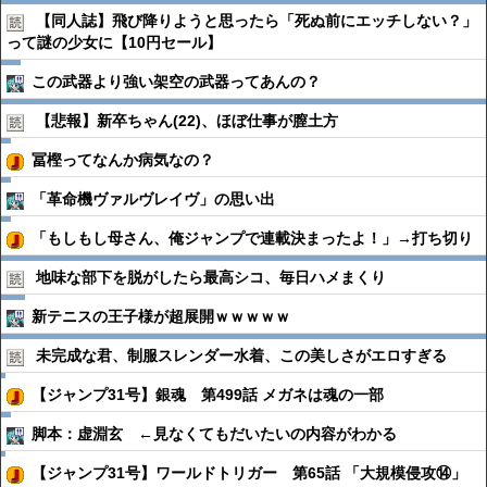
【同人誌】飛び降りようと思ったら「死ぬ前にエッチしない？」
って謎の少女に【10円セール】
この武器より強い架空の武器ってあんの？
【悲報】新卒ちゃん(22)、ほぼ仕事が膣土方
冨樫ってなんか病気なの？
「革命機ヴァルヴレイヴ」の思い出
「もしもし母さん、俺ジャンプで連載決まったよ！」→打ち切り
地味な部下を脱がしたら最高シコ、毎日ハメまくり
新テニスの王子様が超展開ｗｗｗｗｗ
未完成な君、制服スレンダー水着、この美しさがエロすぎる
【ジャンプ31号】銀魂 第499話 メガネは魂の一部
脚本：虚淵玄 ←見なくてもだいたいの内容がわかる
【ジャンプ31号】ワールドトリガー 第65話 「大規模侵攻⑭」