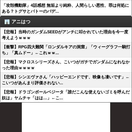
「攻殻機動隊」4話感想 無垢より純粋、人間らしい悪性、罪は何処に
ある？トグサとバトーのバデ...
アニはつ
【悲報】当時のガンダムSEEDがアンチに叩かれていた理由を今一度
考えようｗｗｗ
【衝撃】RPG四大難関「ロンダルキアの洞窟」「ウィーグラフ一騎打
ち」「真ムドー」←これｗｗ...
【悲報】マクロスシリーズさん、こいつがガチでガンダムになれなか
った理由ｗｗｗｗ
【悲報】シンエヴァさん「ハッピーエンドです、映像も凄いです」←
こいつがあんまり評価されない...
【悲報】ドラゴンボールベジータ「誰だこんな使えないゴミを呼んだ
奴は」ヤムチャ「はは…」←こ...