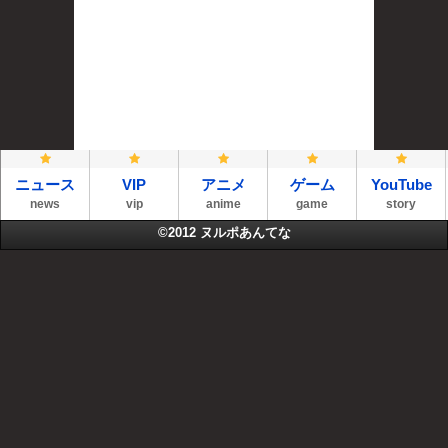
ニュース
VIP
アニメ
ゲーム
YouTube
news
vip
anime
game
story
©2012
ヌルポあんてな